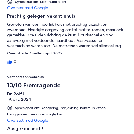
Synes ikke om: Kommunikation
Oversæt med Google
Prachtig gelegen vakantiehuis
Genoten van een heerlijk huis met prachtig uitzicht en
zwembad. Heerlijke omgeving om tot rust te komen, maar ook
gemakkelijk te rijden richting de kust. Houtkachel en bbq
aanwezig met voldoende haardhout. Vaatwasser en
wasmachine waren top. De matrassen waren wel allemaal erg
hard waar wij allen last van hadden. We vonden het jammer dat
Overnattede 7 nætter i april 2025
we de eigenaar niet hebben gezien of gesproken. Verder een
heerlijke week gahad.
0
Verificeret anmeldelse
10/10 Fremragende
Dr. Rolf U.
19. okt. 2024
Synes godt om: Rengøring, indtjekning, kommunikation,
beliggenhed, annoncens rigtighed
Oversæt med Google
Ausgezeichnet !