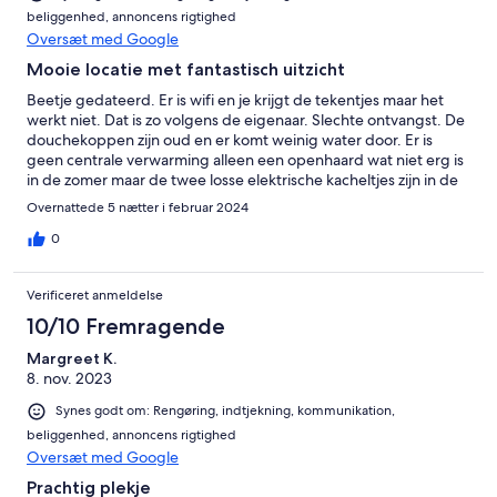
beliggenhed, annoncens rigtighed
Oversæt med Google
Mooie locatie met fantastisch uitzicht
Beetje gedateerd. Er is wifi en je krijgt de tekentjes maar het
werkt niet. Dat is zo volgens de eigenaar. Slechte ontvangst. De
douchekoppen zijn oud en er komt weinig water door. Er is
geen centrale verwarming alleen een openhaard wat niet erg is
in de zomer maar de twee losse elektrische kacheltjes zijn in de
winter onvoldoende. Maar het uitzicht maakt alles goed. Wij
Overnattede 5 nætter i februar 2024
hebben ondanks het frisse weer een leuk lang weekend gehad.
0
Verificeret anmeldelse
10/10 Fremragende
Margreet K.
8. nov. 2023
Synes godt om: Rengøring, indtjekning, kommunikation,
beliggenhed, annoncens rigtighed
Oversæt med Google
Prachtig plekje