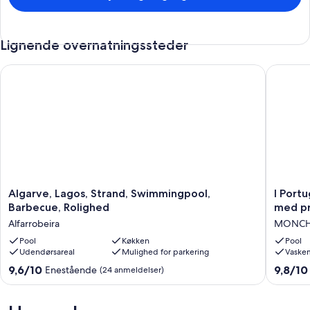
Lignende overnatningssteder
Algarve, Lagos, Strand, Swimmingpool, Barbecue, Rolighed
I Portug
Algarve,
I
Algarve, Lagos, Strand, Swimmingpool,
I Portu
Lagos,
Portugal
Barbecue, Rolighed
med pr
Strand,
i
Alfarrobeira
MONCH
Swimmingpool,
Algarve,
Barbecue,
Pool
Køkken
Pretty
Pool
Udendørsareal
Mulighed for parkering
Vaske
Rolighed
Villa
Alfarrobeira
i
9.6
9.8
9,6/10
9,8/10
Enestående
(24 anmeldelser)
Monchi
ud
ud
med
af
af
private
10,
10,