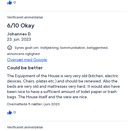
heaters in each bedroom. With the warm quilts on each bed, it
0
was comfortable. The setting is extremely private, rural, and
surrounded by beautiful cork forests. As with anything in this
Verificeret anmeldelse
area, expect twisty narrow roads... But in December at least we
rarely passed anyone else on the road. The house would really
6/10 Okay
shine in the summer though as that pool and outdoor dining
Johannes D.
spot looked great and has a jaw-dropping view!
23. jun. 2023
Synes godt om: Indtjekning, kommunikation, beliggenhed,
annoncens rigtighed
Oversæt med Google
Could be better
The Equipment of the House is very very old (kitchen, electric
devices, Chairs, plates etc.) and should be renewed. Also the
beds are very old and mattresses very hard. It would also have
been nice to have a sufficient amount of toilet paper or trash
bags. The House itself and the view are nice.
Overnattede 5 nætter i juni 2023
0
Verificeret anmeldelse