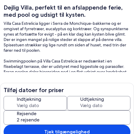
Dejlig Villa, perfekt til en afslappende ferie,
med pool og udsigt til kysten.
Villa Casa Estrelicia ligger i Serra de Monchique-bakkerne og er
omgivet af fyrretræer, eucalyptus og korktræer. Og synspunkterne
synes at fortsætte for evigt - på en klar dag kan kysten blive glimt.
Der er ingen mangel på rolige steder at slappe af på denne villa.
Spisestuen strækker sig lige rundt om siden af ​​huset, med trin der
fører ned til poolen.
Swimmingpoolen på Villa Casa Estrelicia er nedsænket i en
flisebelagt terrasse, der er udstyret med liggestole og parasoller.
Foran poolen daler bjergsiden ned i en flot udsigt over landskabet.
En brændeovn indstillet i en pejs giver en hjemlig stemning til den
åbne plan spisestue og opholdsstue, et rummeligt område med
Tilføj datoer for priser
komfortable sofaer. Og to sæt franske vinduer fører ud på den
dejlige spisestue terrasse. Tekøkken på Villa Casa Estrelicia serverer
Indtjekning
Udtjekning
en god størrelse komfur, mikrobølgeovn og køleskab med fryser. I
mellemtiden vejer en grill anker udenfor.
Rejsende
Tjek tilgængelighed