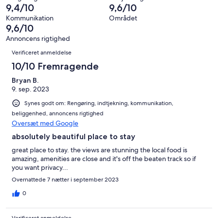
anmeldelser
i
Forfærdeligt.
9,4/10
9,6/10
66
af
alt
0
anmeldelser
i
Kommunikation
Området
66
af
9,6/10
alt
anmeldelser
i
66
Annoncens rigtighed
alt
Anmeldelser
anmeldelser
Verificeret anmeldelse
66
anmeldelser
10/10 Fremragende
Bryan B.
9. sep. 2023
Synes godt om: Rengøring, indtjekning, kommunikation,
beliggenhed, annoncens rigtighed
Oversæt med Google
absolutely beautiful place to stay
great place to stay. the views are stunning the local food is
amazing, amenities are close and it's off the beaten track so if
you want privacy...
Overnattede 7 nætter i september 2023
0
Verificeret anmeldelse