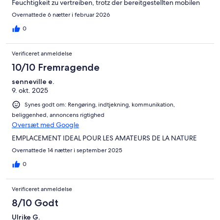
Feuchtigkeit zu vertreiben, trotz der bereitgestellten mobilen
Radiatoren und des Brennholzes für die tolle Heizkassette.Wir
Overnattede 6 nætter i februar 2026
können das Haus aber auf jeden Fall empfehlen, vielleicht bei
mindestens 5 Grad höherer Temperatur.
0
Verificeret anmeldelse
10/10 Fremragende
senneville e.
9. okt. 2025
Synes godt om: Rengøring, indtjekning, kommunikation,
beliggenhed, annoncens rigtighed
Oversæt med Google
EMPLACEMENT IDEAL POUR LES AMATEURS DE LA NATURE
Overnattede 14 nætter i september 2025
0
Verificeret anmeldelse
8/10 Godt
Ulrike G.