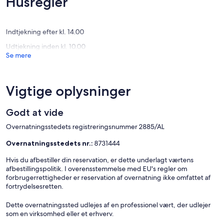
Husregler
swimmin
Enestående,
Eneståe
MONCH
(24
(106
anmeldelser)
anmelde
Indtjekning efter kl. 14.00
Udtjekning inden kl. 10.00
Se mere
Vigtige oplysninger
Godt at vide
Overnatningsstedets registreringsnummer 2885/AL
Overnatningsstedets nr.:
8731444
Hvis du afbestiller din reservation, er dette underlagt værtens
afbestillingspolitik. I overensstemmelse med EU's regler om
forbrugerrettigheder er reservation af overnatning ikke omfattet af
fortrydelsesretten.
Dette overnatningssted udlejes af en professionel vært, der udlejer
som en virksomhed eller et erhverv.