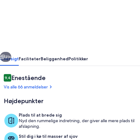
Dejlig
Villa,
perfekt
til
en
afslappende
rige
Næste
ferie,
21+
Oversigt
Faciliteter
Beliggenhed
Politikker
med
pool
Anmeldelser
Enestående
9,4
9,4 ud af 10.
og
Vis alle 66 anmeldelser
udsigt
Højdepunkter
til
kysten.
Plads til at brede sig
Nyd den rummelige indretning, der giver alle mere plads til
Udendørs spisemuligheder
afslapning.
Stil dig i kø til masser af sjov