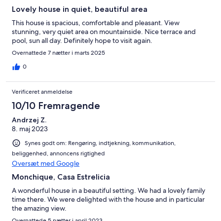
Lovely house in quiet, beautiful area
This house is spacious, comfortable and pleasant. View
stunning, very quiet area on mountainside. Nice terrace and
pool, sun all day. Definitely hope to visit again.
Overnattede 7 nætter i marts 2025
0
Verificeret anmeldelse
10/10 Fremragende
Andrzej Z.
8. maj 2023
Synes godt om: Rengøring, indtjekning, kommunikation,
beliggenhed, annoncens rigtighed
Oversæt med Google
Monchique, Casa Estrelicia
A wonderful house in a beautiful setting. We had a lovely family
time there. We were delighted with the house and in particular
the amazing view.
Overnattede 5 nætter i april 2023