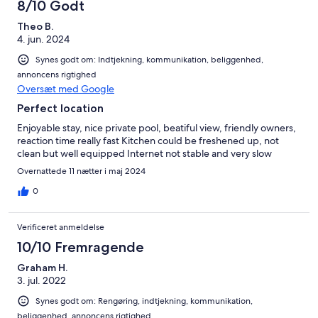
8/10 Godt
Theo B.
4. jun. 2024
Synes godt om: Indtjekning, kommunikation, beliggenhed,
annoncens rigtighed
Oversæt med Google
Perfect location
Enjoyable stay, nice private pool, beatiful view, friendly owners,
reaction time really fast Kitchen could be freshened up, not
clean but well equipped Internet not stable and very slow
Overnattede 11 nætter i maj 2024
0
Verificeret anmeldelse
10/10 Fremragende
Graham H.
3. jul. 2022
Synes godt om: Rengøring, indtjekning, kommunikation,
beliggenhed, annoncens rigtighed