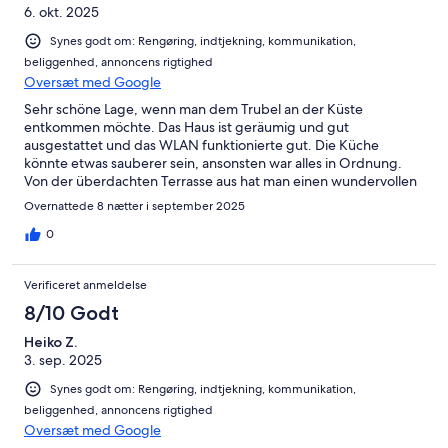
6. okt. 2025
Synes godt om: Rengøring, indtjekning, kommunikation,
beliggenhed, annoncens rigtighed
Oversæt med Google
Sehr schöne Lage, wenn man dem Trubel an der Küste
entkommen möchte. Das Haus ist geräumig und gut
ausgestattet und das WLAN funktionierte gut. Die Küche
könnte etwas sauberer sein, ansonsten war alles in Ordnung.
Von der überdachten Terrasse aus hat man einen wundervollen
Blick, der bei klarem Wetter bis zur Küste reicht. Die Vermieter
Overnattede 8 nætter i september 2025
sind freundlich und reagieren schnell, wenn man ein Anliegen
hat – vielen Dank Vrank für die schnelle Hilfe.
0
Verificeret anmeldelse
8/10 Godt
Heiko Z.
3. sep. 2025
Synes godt om: Rengøring, indtjekning, kommunikation,
beliggenhed, annoncens rigtighed
Oversæt med Google