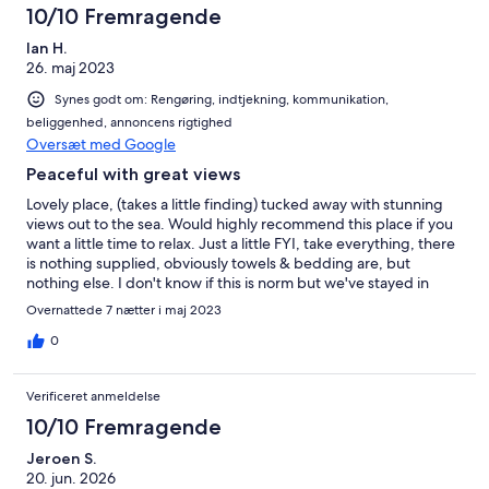
10/10 Fremragende
Ian H.
26. maj 2023
Synes godt om: Rengøring, indtjekning, kommunikation,
beliggenhed, annoncens rigtighed
Oversæt med Google
Peaceful with great views
Lovely place, (takes a little finding) tucked away with stunning
views out to the sea. Would highly recommend this place if you
want a little time to relax. Just a little FYI, take everything, there
is nothing supplied, obviously towels & bedding are, but
nothing else. I don't know if this is norm but we've stayed in
many VRBO homes and this is the 1st without salt & pepper or
Overnattede 7 nætter i maj 2023
only 1 loo roll 😆 (Intermarché in Monchique is excellent)
However, don't let that put you off it's well worth it.
0
Verificeret anmeldelse
10/10 Fremragende
Jeroen S.
20. jun. 2026