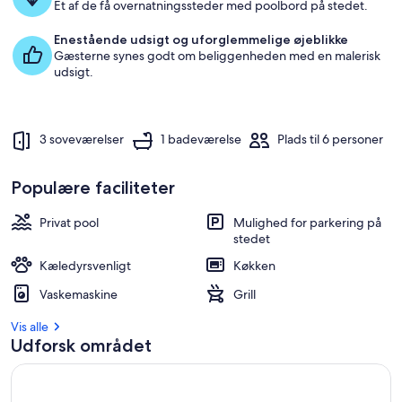
Et af de få overnatningssteder med poolbord på stedet.
Enestående udsigt og uforglemmelige øjeblikke
Gæsterne synes godt om beliggenheden med en malerisk
udsigt.
3 soveværelser
1 badeværelse
Plads til 6 personer
Populære faciliteter
Privat pool
Mulighed for parkering på
stedet
Kæledyrsvenligt
Køkken
Vaskemaskine
Grill
Vis alle
Udforsk området