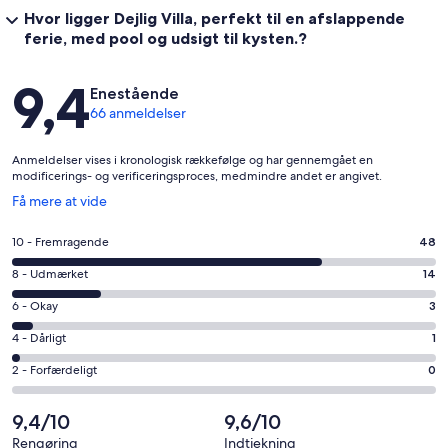
Hvor ligger Dejlig Villa, perfekt til en afslappende
ferie, med pool og udsigt til kysten.?
Anmeldelser
9,4
Enestående
66 anmeldelser
Anmeldelser vises i kronologisk rækkefølge og har gennemgået en
modificerings- og verificeringsproces, medmindre andet er angivet.
Åbner
Få mere at vide
i
et
Bedømmelse
10 - Fremragende
48
nyt
på
vindue
Bedømmelse
8 - Udmærket
14
10
på
−
Bedømmelse
6 - Okay
3
8
Fremragende.
på
−
Bedømmelse
4 - Dårligt
1
48
6
Udmærket.
på
af
−
Bedømmelse
2 - Forfærdeligt
0
14
4
i
Okay.
på
af
−
alt
3
2
9,4/10
9,6/10
i
Dårligt.
66
af
−
alt
1
Rengøring
Indtjekning