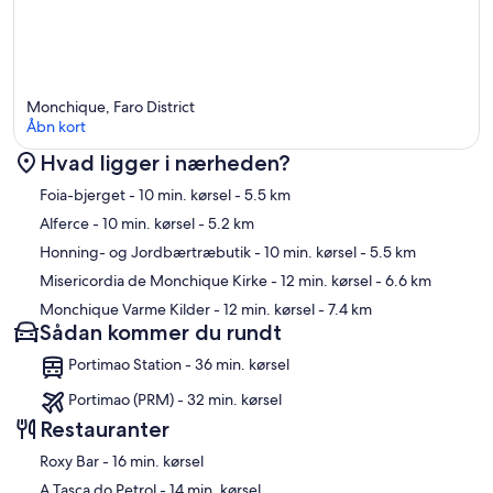
Monchique, Faro District
Åbn kort
Hvad ligger i nærheden?
Kort
Foia-bjerget
- 10 min. kørsel
- 5.5 km
Alferce
- 10 min. kørsel
- 5.2 km
Honning- og Jordbærtræbutik
- 10 min. kørsel
- 5.5 km
Misericordia de Monchique Kirke
- 12 min. kørsel
- 6.6 km
Monchique Varme Kilder
- 12 min. kørsel
- 7.4 km
Sådan kommer du rundt
Portimao Station - 36 min. kørsel
Portimao (PRM) - 32 min. kørsel
Restauranter
‪Roxy Bar - ‬16 min. kørsel
‪A Tasca do Petrol - ‬14 min. kørsel