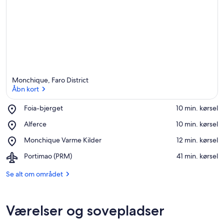
Monchique, Faro District
Åbn kort
Place,
Foia-bjerget
‪10 min. kørsel‬
Foia-
Åbn kort
Place,
Alferce
‪10 min. kørsel‬
bjerget
Alferce
Place,
Monchique Varme Kilder
‪12 min. kørsel‬
Monchique
Airport,
Portimao (PRM)
‪41 min. kørsel‬
Varme
Portimao
Kilder
(PRM)
Se alt om området
Værelser og sovepladser