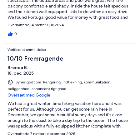
spectacular, the outside areas and pool were great with the
balcony comfortable and shady. Inside the house felt spacious
and the kitchen well equipped. Lots to do within an easy drive.
We found Portugal good value for money with great food and
friendly people, we will return.
Overnattede 14 nætter i juli 2024
0
Verificeret anmeldelse
10/10 Fremragende
Brenda B.
18. dec. 2025
Synes godt om: Rengøring, indtjekning, kommunikation,
beliggenhed, annoncens rigtighed
Oversæt med Google
We had a great winter-time hiking vacation here and it was
perfect for us. Although you can get some rain here in
December, we got some beautiful sunny days and it's close
enough to the coast to take a day trip to the ocean. The house
was spacious with a fully equipped kitchen (complete with
dishwasher and clothes washer). Heat in the winter is via a main
Overnattede 7 nætter i december 2025
room fireplace (which we didn't use) and electric radiator