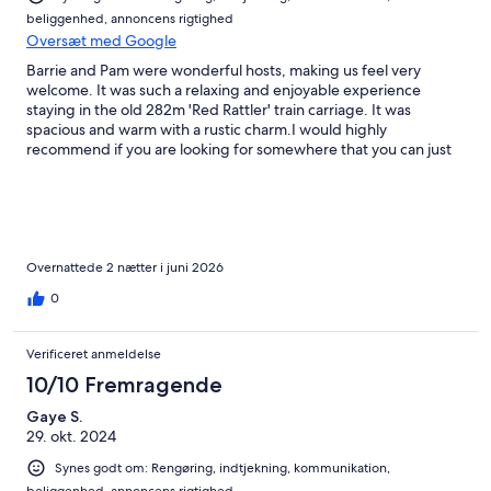
beliggenhed, annoncens rigtighed
Oversæt med Google
Barrie and Pam were wonderful hosts, making us feel very
welcome. It was such a relaxing and enjoyable experience
staying in the old 282m 'Red Rattler' train carriage. It was
spacious and warm with a rustic charm.I would highly
recommend if you are looking for somewhere that you can just
disconnect and unwind from the world.Great base for those
wanting to explore the wonderful wineries and dining
experiences the region has to offer.
Overnattede 2 nætter i juni 2026
0
Verificeret anmeldelse
10/10 Fremragende
Gaye S.
29. okt. 2024
Synes godt om: Rengøring, indtjekning, kommunikation,