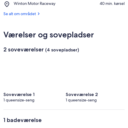
National
Place,
Winton Motor Raceway
‪40 min. kørsel‬
Brothers
Park
Winton
Milawa
Motor
Se alt om området
Vineyard
Raceway
Værelser og sovepladser
2 soveværelser
(4 sovepladser)
Soveværelse 1
Soveværelse 2
1 queensize-seng
1 queensize-seng
1 badeværelse