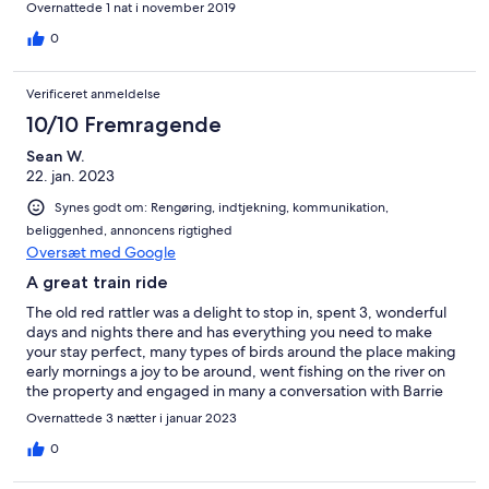
Overnattede 1 nat i november 2019
0
Verificeret anmeldelse
10/10 Fremragende
Sean W.
22. jan. 2023
Synes godt om: Rengøring, indtjekning, kommunikation,
beliggenhed, annoncens rigtighed
Oversæt med Google
A great train ride
The old red rattler was a delight to stop in, spent 3, wonderful
days and nights there and has everything you need to make
your stay perfect, many types of birds around the place making
early mornings a joy to be around, went fishing on the river on
the property and engaged in many a conversation with Barrie
the owner and is a fellow brummie ( uk ),. Highly recommended
Overnattede 3 nætter i januar 2023
this place and only a few km from the border with many a day
trip around..
0