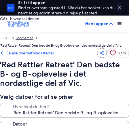
Skift til appen
Find et overnatningssted i . Når du har booket, kan du
nemt se og administrere din rejse på ét sted
Gå til hovedsektionen
Hent appen
Boorhaman
'Red Rattler Retreat' Den bedste B- og B-oplevelse i det nordøstlige del af Vic.
Se alle overnatningssteder
Gem
'Red Rattler Retreat' Den bedste
B- og B-oplevelse i det
nordøstlige del af Vic.
Vælg datoer for at se priser
Hvor skal du hen?
Datoer