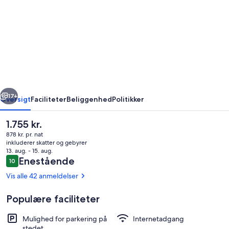
'Red
Rattler
Retreat'
Den
bedste
B-
rige
Næste
og
17+
Oversigt
Faciliteter
Beliggenhed
Politikker
B-
Den
1.755 kr.
oplevelse
nuværende
878 kr. pr. nat
i
pris
inkluderer skatter og gebyrer
er
13. aug. - 15. aug.
det
1.755 kr.
Anmeldelser
Enestående
10
10 ud af 10.
nordøstlige
Vis alle 42 anmeldelser
del
Populære faciliteter
af
Overnatningsstedets område
Vic.
Mulighed for parkering på
Internetadgang
stedet