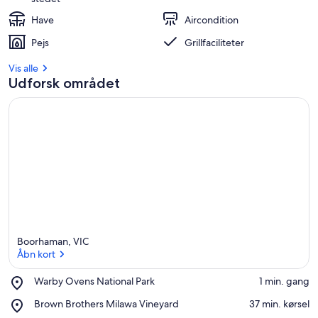
Have
Aircondition
Pejs
Grillfaciliteter
Vis alle
Udforsk området
Boorhaman, VIC
Åbn kort
Place,
Warby Ovens National Park
‪1 min. gang‬
Warby
Åbn kort
Place,
Brown Brothers Milawa Vineyard
‪37 min. kørsel‬
Ovens
Brown