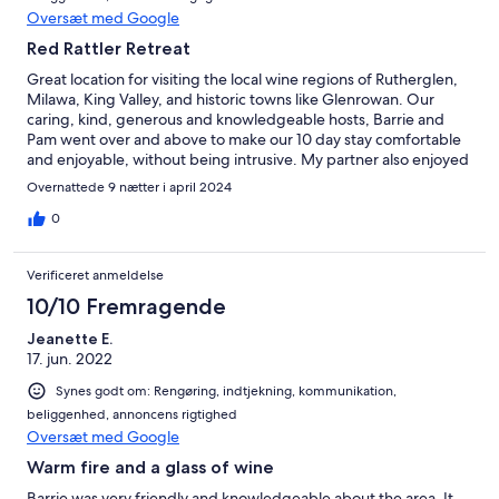
Oversæt med Google
Red Rattler Retreat
Great location for visiting the local wine regions of Rutherglen,
Milawa, King Valley, and historic towns like Glenrowan. Our
caring, kind, generous and knowledgeable hosts, Barrie and
Pam went over and above to make our 10 day stay comfortable
and enjoyable, without being intrusive. My partner also enjoyed
meeting the cows on the property.
Overnattede 9 nætter i april 2024
0
Verificeret anmeldelse
10/10 Fremragende
Jeanette E.
17. jun. 2022
Synes godt om: Rengøring, indtjekning, kommunikation,
beliggenhed, annoncens rigtighed
Oversæt med Google
Warm fire and a glass of wine
Barrie was very friendly and knowledgeable about the area. It