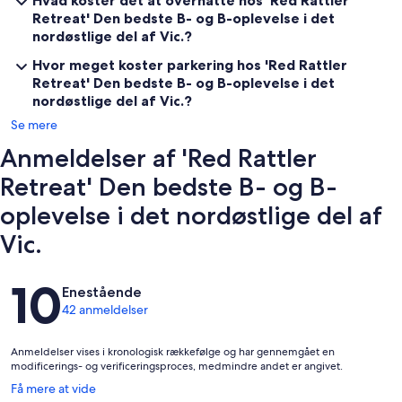
Hvad koster det at overnatte hos 'Red Rattler
Retreat' Den bedste B- og B-oplevelse i det
nordøstlige del af Vic.?
Hvor meget koster parkering hos 'Red Rattler
Retreat' Den bedste B- og B-oplevelse i det
nordøstlige del af Vic.?
Se mere
Anmeldelser af 'Red Rattler
Retreat' Den bedste B- og B-
oplevelse i det nordøstlige del af
Vic.
Anmeldelser
10
Enestående
42 anmeldelser
Anmeldelser vises i kronologisk rækkefølge og har gennemgået en
modificerings- og verificeringsproces, medmindre andet er angivet.
Åbner
Få mere at vide