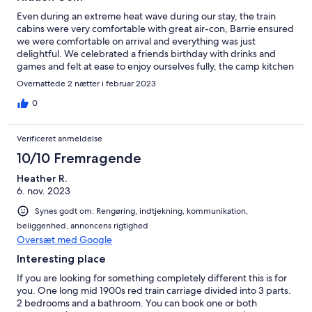
Even during an extreme heat wave during our stay, the train
cabins were very comfortable with great air-con, Barrie ensured
we were comfortable on arrival and everything was just
delightful. We celebrated a friends birthday with drinks and
games and felt at ease to enjoy ourselves fully, the camp kitchen
was great as well as sitting outside and listening to all the birds.
Overnattede 2 nætter i februar 2023
Plenty of hot water, tv's , CD player and all the utensils supplied.
It was a pleasure to have Barrie provide us suggestions for local
0
tourist sites, of course being in close proximity to local wineries
and river swim made the weekend away delightful to
Verificeret anmeldelse
remember.
10/10 Fremragende
Heather R.
6. nov. 2023
Synes godt om: Rengøring, indtjekning, kommunikation,
beliggenhed, annoncens rigtighed
Oversæt med Google
Interesting place
If you are looking for something completely different this is for
you. One long mid 1900s red train carriage divided into 3 parts.
2 bedrooms and a bathroom. You can book one or both