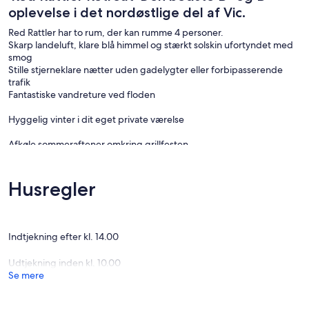
oplevelse i det nordøstlige del af Vic.
Red Rattler har to rum, der kan rumme 4 personer.
Skarp landeluft, klare blå himmel og stærkt solskin ufortyndet med
smog
Stille stjerneklare nætter uden gadelygter eller forbipasserende
trafik
Fantastiske vandreture ved floden
Hyggelig vinter i dit eget private værelse
Afkøle sommeraftener omkring grillfesten
Luksuriøse dronningsenge til en god nats søvn
Vågn op til fuglernes blide kor
Husregler
Nyd vores kærligt restaurerede, historiske, "røde rattler"
jernbanevogn. Den dejlige og unikke vogn er smagfuldt indrettede
med moderne hjemmefaciliteter. Selvom de ideelt er indrettet til
Indtjekning efter kl. 14.00
par.
Udtjekning inden kl. 10.00
Se mere