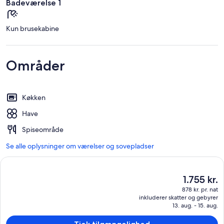
Badeværelse 1
Kun brusekabine
Områder
Køkken
Have
Spiseområde
Se alle oplysninger om værelser og sovepladser
Den
1.755 kr.
nuværende
878 kr. pr. nat
pris
inkluderer skatter og gebyrer
er
13. aug. - 15. aug.
1.755 kr.