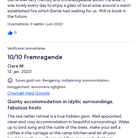
was lovely every day to enjoy a glass of local wine around a warm
established fire which Barrie had waiting for us. Will re book in
the future.
Overnattede 3 nætter i juni 2022
0
Verificeret anmeldelse
10/10 Fremragende
Clare M.
13. jan. 2023
Synes godt om: Rengøring, indtjekning, kommunikation,
beliggenhed, annoncens rigtighed
Oversæt med Google
Quirky accommodation in idyllic surroundings,
fabulous hosts
The red rattler retreat is a true hidden gem. Well appointed,
clean and cosy accommodation in beautiful surroundings. Wake
up to bird song and the rustle of the trees, make your self a
coffee in the carriage or the camp kitchen and let all your