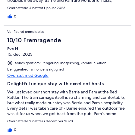
troubles melt away. Barrie and Pam are wonderful hosts,
greeting you like old friends and providing everything you need
Overnattede 4 nætter i januar 2023
and more for a great stay and the regular visits from Maggie the
dog and Tom the cat make this place fell like a home away from
0
home. We will definitely return.
Verificeret anmeldelse
10/10 Fremragende
Eve H.
16. dec. 2023
Synes godt om: Rengøring, indtjekning, kommunikation,
beliggenhed, annoncens rigtighed
Oversæt med Google
Delightful unique stay with excellent hosts
We just loved our short stay with Barrie and Pam at the Red
Rattler. The train carriage itself is so charming and comfortable,
but what really made our stay was Barrie and Pam's hospitality.
Every detail was taken care of - Barrie ensured the outdoor fire
was lit for us when we got back from the pub, Pam's home
made jams in the fridge were delicious, and care was taken to
Overnattede 2 nætter i december 2023
ensure we were comfortable through our stay. The camp
kitchen is well equipped and we made ourselves a full dinner
0