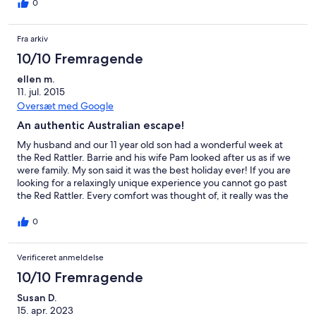
a lovely place to rest and recuperate with lots to see in the area.
0
We will be back, and will recommend this stay to everyone. Not
suitable for young children, but fantastic for couples who want
Fra arkiv
some time away, and perfect for two couples with the extra
room that has its own private access (additional cost involved,
10/10 Fremragende
but great for what you get). A unique experience. Thank you!
ellen m.
11. jul. 2015
Oversæt med Google
An authentic Australian escape!
My husband and our 11 year old son had a wonderful week at
the Red Rattler. Barrie and his wife Pam looked after us as if we
were family. My son said it was the best holiday ever! If you are
looking for a relaxingly unique experience you cannot go past
the Red Rattler. Every comfort was thought of, it really was the
best 'glamping' experience we have had to date. The outdoor
camp kitchen was well equipped and the fire lit by Barrie every
0
evening was very welcome! The surrounding townships are
charming and friendly and the scenery breathtaking. We will be
Verificeret anmeldelse
back and will recommend the Red Rattler to everyone. Thank
you Pam and Barrie. Please give Maggie a pat from us! Ellen,
10/10 Fremragende
Simon and Benson
Susan D.
15. apr. 2023