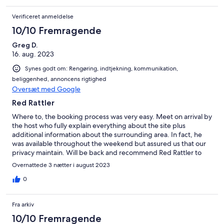
one evening, enjoyed outside by the fire with Tom the cat for
company. Would definitely return!
Verificeret anmeldelse
10/10 Fremragende
Greg D.
16. aug. 2023
Synes godt om: Rengøring, indtjekning, kommunikation,
beliggenhed, annoncens rigtighed
Oversæt med Google
Red Rattler
Where to, the booking process was very easy. Meet on arrival by
the host who fully explain everything about the site plus
additional information about the surrounding area. In fact, he
was available throughout the weekend but assured us that our
privacy maintain. Will be back and recommend Red Rattler to
friends. Thank you for a lovely weekend.
Overnattede 3 nætter i august 2023
0
Fra arkiv
10/10 Fremragende