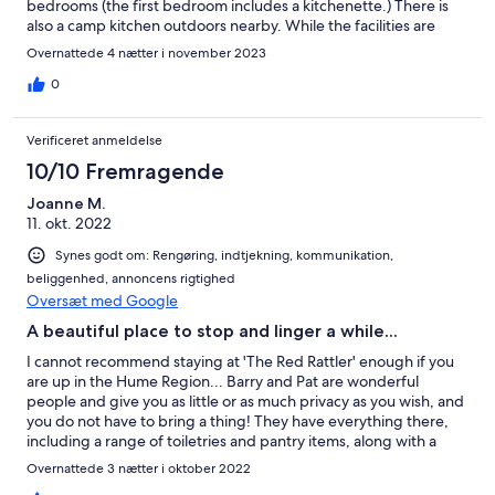
bedrooms (the first bedroom includes a kitchenette.) There is
also a camp kitchen outdoors nearby. While the facilities are
fairly basic they are comprehensive, and help is readily at hand
Overnattede 4 nætter i november 2023
from Barrie and Pam. The sound of the myriad birds in the early
morning is a delight. Very peaceful, and the nearby Boorhaman
0
Hotel is a bonus for a surprisingly good meal.
Verificeret anmeldelse
10/10 Fremragende
Joanne M.
11. okt. 2022
Synes godt om: Rengøring, indtjekning, kommunikation,
beliggenhed, annoncens rigtighed
Oversæt med Google
A beautiful place to stop and linger a while...
I cannot recommend staying at 'The Red Rattler' enough if you
are up in the Hume Region... Barry and Pat are wonderful
people and give you as little or as much privacy as you wish, and
you do not have to bring a thing! They have everything there,
including a range of toiletries and pantry items, along with a
continental breakfast included in the price... and the nightly rate
Overnattede 3 nætter i oktober 2022
is cheaper than most standard hotel/motel rooms. So clean, and