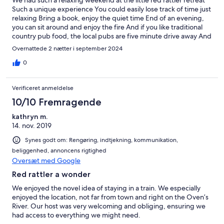
We had such a relaxing weekend at the little red rattler retreat
Such a unique experience You could easily lose track of time just
relaxing Bring a book, enjoy the quiet time End of an evening,
you can sit around and enjoy the fire And if you like traditional
country pub food, the local pubs are five minute drive away And
don’t forget the loo with a view Thanks for a great weekend
Overnattede 2 nætter i september 2024
0
Verificeret anmeldelse
10/10 Fremragende
kathryn m.
14. nov. 2019
Synes godt om: Rengøring, indtjekning, kommunikation,
beliggenhed, annoncens rigtighed
Oversæt med Google
Red rattler a wonder
We enjoyed the novel idea of staying in a train. We especially
enjoyed the location, not far from town and right on the Oven’s
River. Our host was very welcoming and obliging, ensuring we
had access to everything we might need.