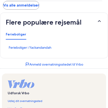
Vis alle anmeldelser
Flere populære rejsemål
Ferieboliger
L
Ferieboliger i Yackandandah
i
n
k
Anmeld overnatningsstedet til Vrbo
å
b
n
e
r
d
e
Udforsk Vrbo
n
n
Udlej dit overnatningssted
e
s