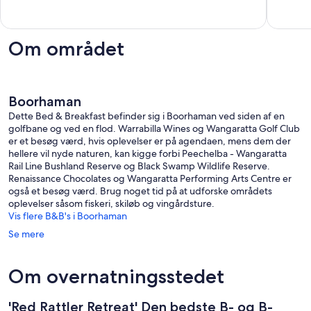
"rain
6
69
forest".
anmeldelser
anmelde
Corowa
Om området
Boorhaman
Dette Bed & Breakfast befinder sig i Boorhaman ved siden af en
golfbane og ved en flod. Warrabilla Wines og Wangaratta Golf Club
er et besøg værd, hvis oplevelser er på agendaen, mens dem der
hellere vil nyde naturen, kan kigge forbi Peechelba - Wangaratta
Rail Line Bushland Reserve og Black Swamp Wildlife Reserve.
Renaissance Chocolates og Wangaratta Performing Arts Centre er
også et besøg værd. Brug noget tid på at udforske områdets
oplevelser såsom fiskeri, skiløb og vingårdsture.
Vis flere B&B's i Boorhaman
Se mere
Om overnatningsstedet
'Red Rattler Retreat' Den bedste B- og B-