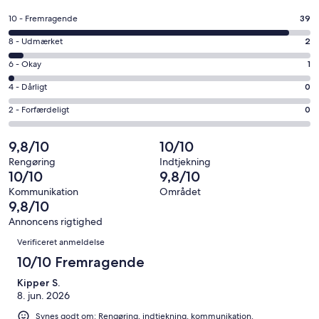
i
et
Bedømmelse
10 - Fremragende
39
nyt
på
vindue
Bedømmelse
8 - Udmærket
2
10
på
−
Bedømmelse
6 - Okay
1
8
Fremragende.
på
−
Bedømmelse
4 - Dårligt
0
39
6
Udmærket.
på
af
−
Bedømmelse
2 - Forfærdeligt
0
2
4
i
Okay.
på
af
−
alt
1
2
9,8/10
10/10
i
Dårligt.
42
af
−
alt
0
Rengøring
Indtjekning
anmeldelser
i
Forfærdeligt.
10/10
9,8/10
42
af
alt
0
anmeldelser
i
Kommunikation
Området
42
af
9,8/10
alt
anmeldelser
i
42
Annoncens rigtighed
alt
Anmeldelser
anmeldelser
Verificeret anmeldelse
42
anmeldelser
10/10 Fremragende
Kipper S.
8. jun. 2026
Synes godt om: Rengøring, indtjekning, kommunikation,