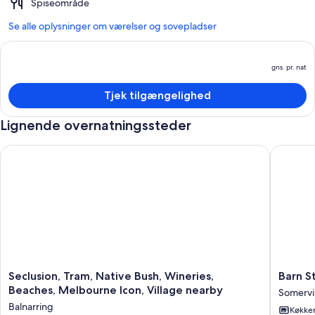
Spiseområde
Se alle oplysninger om værelser og sovepladser
gns. pr. nat
P
e
Tjek tilgængelighed
g
pr
Lignende overnatningssteder
n
Seclusion, Tram, Native Bush, Wineries, Beaches, Melbourne I
Barn Sta
Seclusion,
Barn
Seclusion, Tram, Native Bush, Wineries,
Barn S
Tram,
Stay
Beaches, Melbourne Icon, Village nearby
Somervil
Native
Hideaw
Balnarring
Køkke
Bush,
"The