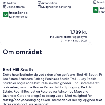
Tørret
Wineries,
Køkken
Aircondition
Barn"
Udendørsareal
Mulighed for parkering
Beaches,
Somervil
10.0
Ene
10
Melbourne
ud
5 an
9.8
Enestående
9,8
Icon,
af
ud
32 anmeldelser
Village
10,
af
nearby
Eneståe
10,
Balnarring
5
Enestående,
Prisen
1.789 kr.
anmelde
32
er
inkluderer skatter og gebyrer
anmeldelser
1.789 kr.
31. mar. - 1. apr. 2027
Om området
Red Hill South
Dette hotel befinder sig ved siden af en golfbane i Red Hill South. Pt
Leo Estate Sculpture Park og Peninsula Studio Trail - Judy Reekie
Studio er nogle af de kulturelle seværdigheder. Er du interesseret i
oplevelser, kan du udforske Peninsula Hot Springs og Red Hill
Estate. Redhill Recreation Reserve og Ashcombe Maze and
Lavender Gardens er også et besøg værd. Med mulighed for
surfing/bodyboarding og fiskeri i nærheden er der rig lejlighed til at
dyrke vandsport i og på vandet.