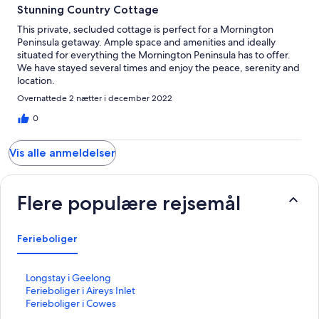
Stunning Country Cottage
This private, secluded cottage is perfect for a Mornington
Peninsula getaway. Ample space and amenities and ideally
situated for everything the Mornington Peninsula has to offer.
We have stayed several times and enjoy the peace, serenity and
location.
Overnattede 2 nætter i december 2022
0
Vis alle anmeldelser
Flere populære rejsemål
Ferieboliger
L
Longstay i Geelong
i
L
Ferieboliger i Aireys Inlet
n
i
L
Ferieboliger i Cowes
k
n
i