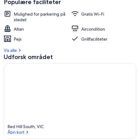
Populære faciliteter
b
e
Mulighed for parkering på
Gratis Wi-Fi
d
stedet
s
t
Altan
Aircondition
a
Pejs
Grillfaciliteter
n
m
Vis alle
e
Udforsk området
l
d
t
e
o
v
e
r
n
a
t
Red Hill South, VIC
n
Åbn kort
i
n