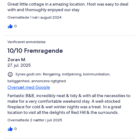
Great little cottage in a amazing location. Host was easy to deal
with and thoroughly enjoyed our stay
Overnattede 1 nat i august 2024
0
Verificeret anmeldelse
10/10 Fremragende
Zoran M.
27. jul. 2025
Synes godt om: Rengøring, indtjekning, kommunikation,
beliggenhed, annoncens rigtighed
Oversæt med Google
Fantastic B&B, incredibly neat & tidy & with all the necessities to
make for a very comfortable weekend stay. A well-stocked
fireplace for cold & wet winter nights was a treat. In a great
location to visit all the delights of Red Hill & the surrounds.
Overnattede 2 nætter i juli 2025
0