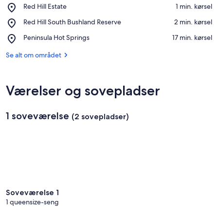
Place,
Red Hill Estate
‪1 min. kørsel‬
g
Red
s
Åbn kort
Place,
Red Hill South Bushland Reserve
‪2 min. kørsel‬
Hill
s
Red
Estate
t
Place,
Peninsula Hot Springs
‪17 min. kørsel‬
Hill
e
Peninsula
South
d
Hot
Se alt om området
Bushland
e
Springs
Reserve
r
i
Værelser og sovepladser
d
e
1 soveværelse
(2 sovepladser)
t
t
e
o
m
r
å
d
Soveværelse 1
e
1 queensize-seng