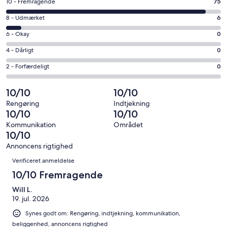
Bedømmelse
10 - Fremragende
75
nyt
på
vindue
Bedømmelse
8 - Udmærket
6
10
på
−
Bedømmelse
6 - Okay
0
8
Fremragende.
på
−
Bedømmelse
4 - Dårligt
0
75
6
Udmærket.
på
af
−
Bedømmelse
2 - Forfærdeligt
0
6
4
i
Okay.
på
af
−
alt
0
2
10/10
10/10
i
Dårligt.
81
af
−
alt
0
Rengøring
Indtjekning
anmeldelser
i
Forfærdeligt.
10/10
10/10
81
af
alt
0
anmeldelser
i
Kommunikation
Området
81
af
10/10
alt
anmeldelser
i
81
Annoncens rigtighed
alt
Anmeldelser
anmeldelser
Verificeret anmeldelse
81
anmeldelser
10/10 Fremragende
Will L.
19. jul. 2026
Synes godt om: Rengøring, indtjekning, kommunikation,
beliggenhed, annoncens rigtighed