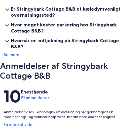
Er Stringybark Cottage B&B et kæledyrsvenligt
overnatningssted?
Hvor meget koster parkering hos Stringybark
Cottage B&B?
Hvornår er indtjekning på Stringybark Cottage
B&B?
Se mere
Anmeldelser af Stringybark
Cottage B&B
Anmeldelser
10
Enestående
81 anmeldelser
Anmeldelser vises i kronologisk rækkefølge og har gennemgået en
modificerings- og verificeringsproces, medmindre andet er angivet.
Åbner
Få mere at vide
i
et