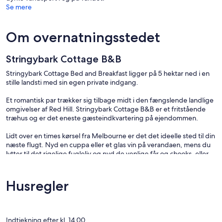
Se mere
Om overnatningsstedet
Stringybark Cottage B&B
Stringybark Cottage Bed and Breakfast ligger på 5 hektar ned i en
stille landsti med sin egen private indgang.
Et romantisk par trækker sig tilbage midt i den fængslende landlige
omgivelser af Red Hill. Stringybark Cottage B&B er et fritstående
træhus og er det eneste gæsteindkvartering på ejendommen.
Lidt over en times kørsel fra Melbourne er det det ideelle sted til din
næste flugt. Nyd en cuppa eller et glas vin på verandaen, mens du
lytter til det rigelige fugleliv og nyd de venlige får og chooks, eller
vandre over vejen for en øl og noget at spise på Red Hill Brewery.
Din komfort er sikret på Stringybark Cottage med omvendt cyklus
Husregler
aircondition og varme, brændeovn, queensize-seng, stort spabad,
tv med indbygget dvd-afspiller, cd-afspiller, plus masser af cd'er og
dvd'er og 2 komfortable lounges. De franske døre i stuen og
soveværelset åbner på verandaen og en dejlig udendørs omgivelse
Indtjekning efter kl. 14.00