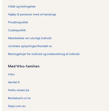
e
g
i
Vilkår og betingelser
e
e
g
l
r
e
Hjælp til personer med et handicap
o
i
r
n
A
i
Privatlivspolitik
g
i
C
Cookiepolitik
r
o
e
w
Meddelelse om ulovligt indhold
y
e
s
s
Juridiske oplysninger/Kontakt os
I
n
Retningslinjer for indhold og indberetning af indhold
l
e
Mød Vrbo-familien
t
Vrbo
Abritel.fr
FeWo-direkt.de
Bookabach.co.nz
Stayz.com.au