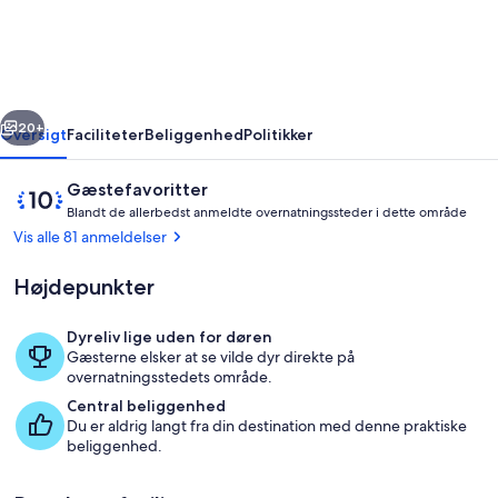
B&B
rige
Næste
20+
Oversigt
Faciliteter
Beliggenhed
Politikker
Anmeldelser
10
Gæstefavoritter
B
ud
Blandt de allerbedst anmeldte overnatningssteder i dette område
l
af
Vis alle 81 anmeldelser
a
10,
n
Gæstefavorit
Højdepunkter
d
t
Dyreliv lige uden for døren
d
Gæsterne elsker at se vilde dyr direkte på
Udendørsområde
e
overnatningsstedets område.
Central beliggenhed
a
Du er aldrig langt fra din destination med denne praktiske
l
beliggenhed.
l
e
r