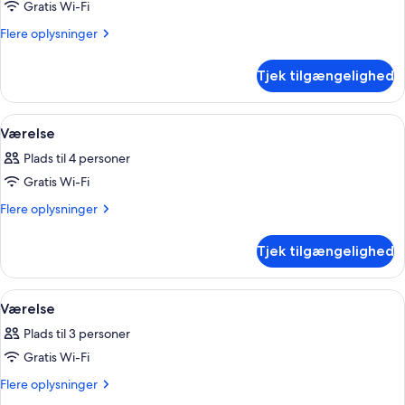
Gratis Wi-Fi
af
Værelse
Flere
Flere oplysninger
oplysninger
om
Tjek tilgængelighed
Værelse
Indlæs
Et soveværelse med en seng, to røde 
12
Værelse
alle
Plads til 4 personer
billeder
Gratis Wi-Fi
af
Værelse
Flere
Flere oplysninger
oplysninger
om
Tjek tilgængelighed
Værelse
Indlæs
Et soveværelse med en seng, to senge
5
Værelse
alle
Plads til 3 personer
billeder
Gratis Wi-Fi
af
Værelse
Flere
Flere oplysninger
oplysninger