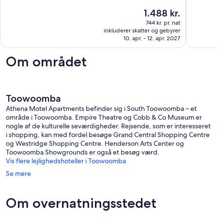
Toowoomba
City
af
af
Prisen
1.488 kr.
10,
10,
er
Enestående,
Eneståe
744 kr. pr. nat
1.488 kr.
inkluderer skatter og gebyrer
49
3
10. apr. - 12. apr. 2027
anmeldelser
anmelde
Om området
Toowoomba
Athena Motel Apartments befinder sig i South Toowoomba – et
område i Toowoomba. Empire Theatre og Cobb & Co Museum er
nogle af de kulturelle seværdigheder. Rejsende, som er interesseret
i shopping, kan med fordel besøge Grand Central Shopping Centre
og Westridge Shopping Centre. Henderson Arts Center og
Toowoomba Showgrounds er også et besøg værd.
Vis flere lejlighedshoteller i Toowoomba
Se mere
Om overnatningsstedet