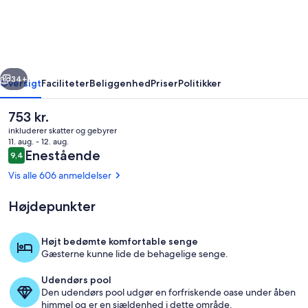
Apartments
rige
Næste
34+
Oversigt
Faciliteter
Beliggenhed
Priser
Politikker
Den
753 kr.
nuværende
inkluderer skatter og gebyrer
pris
11. aug. - 12. aug.
er
Anmeldelser
Enestående
9,4
9,4 ud af 10.
753 kr.
Vis alle 606 anmeldelser
Højdepunkter
Pool
Højt bedømte komfortable senge
Gæsterne kunne lide de behagelige senge.
Udendørs pool
Den udendørs pool udgør en forfriskende oase under åben
himmel og er en sjældenhed i dette område.