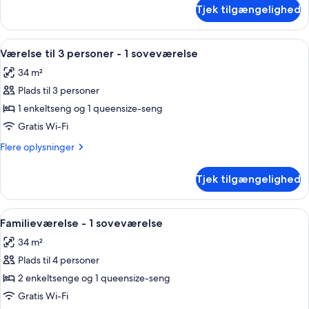
om
Tjek tilgængelighed
Familielejlighed
-
2
Indlæs
Et soveværelse med en seng, to røde 
5
soveværelser
Værelse til 3 personer - 1 soveværelse
alle
34 m²
billeder
Plads til 3 personer
af
Værelse
1 enkeltseng og 1 queensize-seng
til
Gratis Wi-Fi
3
Flere
Flere oplysninger
personer
oplysninger
-
om
Tjek tilgængelighed
Værelse
1
til
soveværelse
3
Indlæs
Et lille hotelværelse med to senge, te
5
personer
Familieværelse - 1 soveværelse
alle
-
34 m²
1
billeder
soveværelse
Plads til 4 personer
af
Familieværelse
2 enkeltsenge og 1 queensize-seng
-
Gratis Wi-Fi