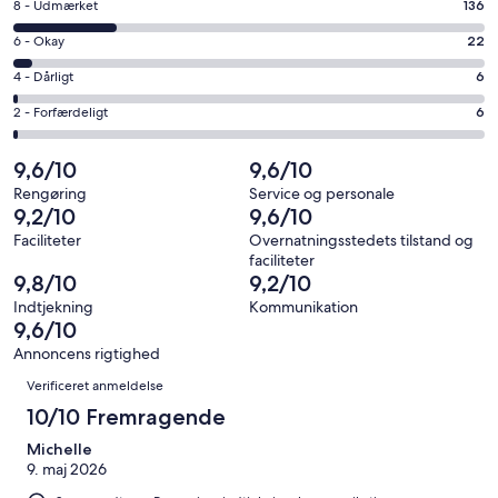
vindue
Bedømmelse
8 - Udmærket
136
10
på
−
Bedømmelse
6 - Okay
22
8
Fremragende.
på
−
Bedømmelse
4 - Dårligt
6
436
6
Udmærket.
på
af
−
Bedømmelse
2 - Forfærdeligt
6
136
4
i
Okay.
på
af
−
alt
22
2
9,6/10
9,6/10
i
Dårligt.
606
af
−
alt
6
Rengøring
Service og personale
anmeldelser
i
Forfærdeligt.
9,2/10
9,6/10
606
af
alt
6
anmeldelser
i
Faciliteter
Overnatningsstedets tilstand og
606
af
faciliteter
alt
anmeldelser
i
9,8/10
9,2/10
606
alt
Indtjekning
Kommunikation
anmeldelser
606
9,6/10
anmeldelser
Annoncens rigtighed
Anmeldelser
Verificeret anmeldelse
10/10 Fremragende
Michelle
9. maj 2026