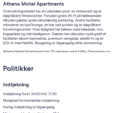
Athena Motel Apartments
Overnatningsstedet har en udendørs pool, en restaurant og et
døgnåbent fitnesscenter. Foruden gratis Wi-Fi på fællesarealer
tilbydes gæster gratis selvstændig parkering. Andre faciliteter
inkluderer en bar/lounge, en bar ved poolen og et døgnåbent
forretningscenter. Hver lejlighed har køkken med køleskab, ovn,
kogeplade og mikrobølgeovn. Gæster kan desuden nyde godt af
faciliteter såsom topmadras, premium-sengetøj, satellit-tv og et
LCD-tv med Netflix. Rengøring er tilgængelig efter anmodning.
Athena Motel Apartments har 33 værelser med kaffe-/temaskine og
hårtørrer. Værelser har adgang til møblerede balkoner eller
terrasser. Disse værelser med varierende dekoration har
spiseborde. Sengene har topmadras og premium-sengetøj. 50-
Politikker
tommers LCD-tv med premium-satellitkanalerkanaler og Netflix.
Dette lejlighedshotel med 4 stjerner har værelser med køkken, der
er udstyret med køleskab/fryser i fuld størrelse, kogeplade,
mikrobølgeovn og køkkentøj/tallerkener/redskaber.
Indtjekning
Badeværelserne omfatter bruser og gratis toiletartikler.
Gæster kan altid komme på nettet med den gratis trådløse
Indtjekning fra kl. 14.00 til kl. 17.30
internetforbindelse. Af forretningsvenlige faciliteter kan nævnes
Mulighed for kontaktløs indtjekning
skriveborde og telefon. Der er mulighed for gratis lokalopkald
Huritg indtjekning er tilgængelig
(begrænsninger kan forekomme). Værelserne kan desuden have
strygejern/strygebræt og loftsventilator. Rengøring tilbydes efter