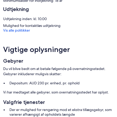
Minimumsalder for indtjekning: 18 år
anmodning.
Udtjekning
Fritidsfaciliteterne på dette lejlighedshotel omfatter en udendørs
pool og døgnåbne fitnessfaciliteter.
Udtjekning inden: kl. 10.00
Mulighed for kontaktløs udtjekning
Vis alle politikker
Vigtige oplysninger
Gebyrer
Du vil blive bedt om at betale følgende på overnatningsstedet.
Gebyrer inkluderer muligvis skatter:
Depositum: AUD 230 pr. enhed, pr. ophold
Vi har medtaget alle gebyrer, som overnatningsstedet har oplyst.
Valgfrie tjenester
Der er mulighed for rengøring mod et ekstra tillægsgebyr, som
varierer afhængigt af opholdets længde