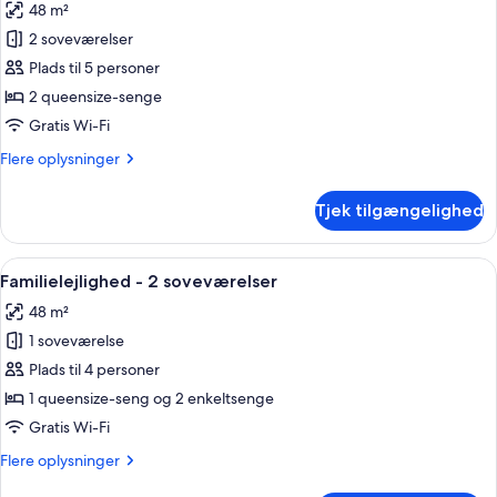
48 m²
billeder
2 soveværelser
af
Lejlighed
Plads til 5 personer
-
2 queensize-senge
2
Gratis Wi-Fi
soveværelser
Flere
Flere oplysninger
oplysninger
om
Tjek tilgængelighed
Lejlighed
-
2
Indlæs
Et lille hotelværelse med to senge, te
11
soveværelser
Familielejlighed - 2 soveværelser
alle
48 m²
billeder
1 soveværelse
af
Familielejlighed
Plads til 4 personer
-
1 queensize-seng og 2 enkeltsenge
2
Gratis Wi-Fi
soveværelser
Flere
Flere oplysninger
oplysninger