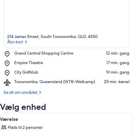
214 James Street, South Toowoomba, QLD, 4350
Åbn kort
Place,
Grand Central Shopping Centre
‪12 min. gang‬
Grand
Åbn kort
Place,
Empire Theatre
‪17 min. gang‬
Central
Empire
Shopping
Place,
City Golfklub
‪19 min. gang‬
Theatre
Centre
City
Airport,
Toowoomba, Queensland (WTB-Wellcamp)
‪25 min. kørsel‬
Golfklub
Toowoomba,
Queensland
Se alt om området
(WTB-
Wellcamp)
Vælg enhed
Indlæs
Et moderne køkken med indbygget mik
9
Værelse
alle
Plads til 2 personer
billeder