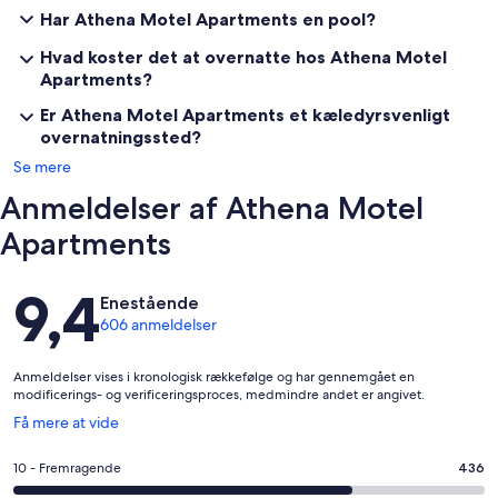
Har Athena Motel Apartments en pool?
Hvad koster det at overnatte hos Athena Motel
Apartments?
Er Athena Motel Apartments et kæledyrsvenligt
overnatningssted?
Se mere
Anmeldelser af Athena Motel
Apartments
Anmeldelser
9,4
Enestående
606 anmeldelser
Anmeldelser vises i kronologisk rækkefølge og har gennemgået en
modificerings- og verificeringsproces, medmindre andet er angivet.
Åbner
Få mere at vide
i
et
Bedømmelse
10 - Fremragende
436
nyt
på