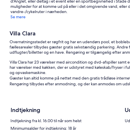
d'Anglet, eller deltag i et event eller en sportbegivnehed i Stade
muligheder for at komme ud på eller i det omgivende vand, eller 
vandre-/cykelruter i nærheden.
Se mere
Villa Clara
Overnatningsstedet er røgfrit og har en udendørs pool, et bobleba
fællesarealer tilbydes gæster gratis selvstændig parkering. Andre f
udflugter/billetter og en have. Rengøring er tilgængelig efter an
Villa Clara har 23 værelser med aircondition og dvd-afspiller sam
har værelser med køkken, der er udstyret med køleskab/fryser i fu
og opvaskemaskine.
Gæster kan altid komme på nettet med den gratis trådløse interne
Rengøring tilbydes efter anmodning, og der kan anmodes om udski
Udendørs pool og boblebad findes på stedet.
De aktiviteter, der er vist nedenfor, findes på stedet eller i nær
Indtjekning
U
Indtjekning fra kl. 16.00 til når som helst
Ud
Minimumsalder for indtjekning: 18 år