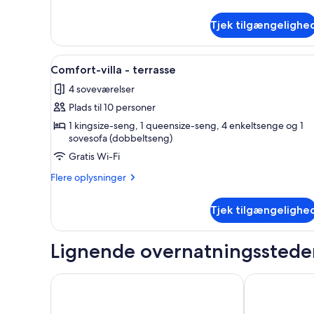
oplysninger
om
Tjek tilgængelighe
Two
Bedroom
Apartment
Indlæs
En seng med baldakin med hvid
7
Garden
Comfort-villa - terrasse
alle
View
4 soveværelser
or
billeder
Terrace
Plads til 10 personer
af
Comfort-
1 kingsize-seng, 1 queensize-seng, 4 enkeltsenge og 1
sovesofa (dobbeltseng)
villa
Gratis Wi-Fi
-
terrasse
Flere
Flere oplysninger
oplysninger
om
Tjek tilgængelighe
Comfort-
villa
-
Lignende overnatningsstede
terrasse
ANGLET Chambre d'Amour hus havudsigt til stranden
T3- Stueetage