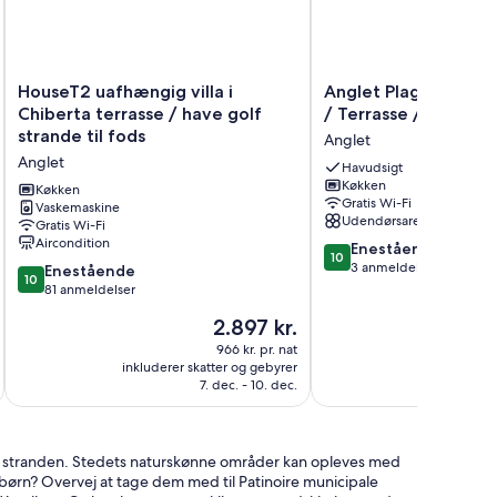
HouseT2
Anglet
HouseT2 uafhængig villa i
Anglet Plage / Cha
uafhængig
Plage
Chiberta terrasse / have golf
/ Terrasse /parking
villa
/
strande til fods
Anglet
i
Chambre
Anglet
Chiberta
d'amour
Havudsigt
Køkken
terrasse
/
Køkken
Gratis Wi-Fi
/
Vaskemaskine
Terrasse
Udendørsareal
Gratis Wi-Fi
have
/parking
Aircondition
10.0
golf
Anglet
Enestående
10
ud
strande
3 anmeldelser
10.0
Enestående
10
af
til
ud
81 anmeldelser
10,
fods
af
Prisen
2.897 kr.
Enestående,
Anglet
10,
er
3
Enestående,
966 kr. pr. nat
2.897 kr.
anmeldelser
inkluderer skatter og gebyrer
inkluderer 
81
7. dec. - 10. dec.
anmeldelser
 på stranden. Stedets naturskønne områder kan opleves med
ørn? Overvej at tage dem med til Patinoire municipale