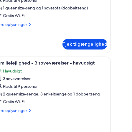
Plads til 4 personer
partment
1 queensize-seng og 1 sovesofa (dobbeltseng)
arden
Gratis Wi-Fi
iew
ere
ere oplysninger
r
lysninger
errace
m
ne
Tjek tilgængelighed
droom
artment
rden
 store vinduer.
kærms-TV, en sofa, et rundt spisebord med stole og en blomstervase.
ndlæs
En moderne stue med en hvid sofa, et træso
ew
8
milielejlighed - 3 soveværelser - havudsigt
le
Havudsigt
rrace
illeder
3 soveværelser
f
amilielejlighed
Plads til 9 personer
2 queensize-senge, 3 enkeltsenge og 1 dobbeltseng
Gratis Wi-Fi
oveværelser
ere
ere oplysninger
lysninger
avudsigt
m
milielejlighed