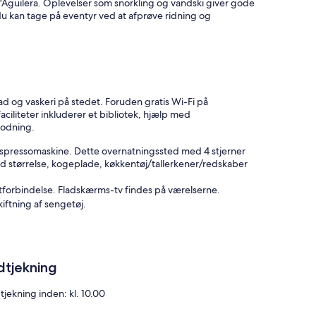
 d'Aguilera. Oplevelser som snorkling og vandski giver gode
du kan tage på eventyr ved at afprøve ridning og
d og vaskeri på stedet. Foruden gratis Wi-Fi på
aciliteter inkluderer et bibliotek, hjælp med
modning.
t espressomaskine. Dette overnatningssted med 4 stjerner
ld størrelse, kogeplade, køkkentøj/tallerkener/redskaber
tforbindelse. Fladskærms-tv findes på værelserne.
ftning af sengetøj.
heden. Gebyrer kan forekomme.
dtjekning
tjekning inden: kl. 10.00