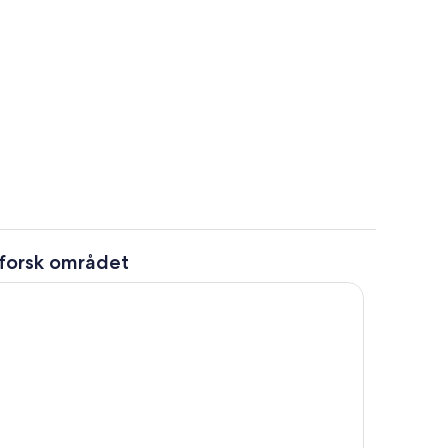
Udendørs pool
forsk området
råde
Interiør