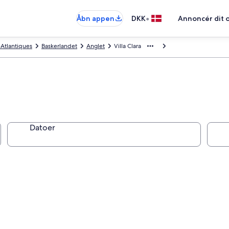
•
Åbn appen
DKK
Annoncér dit 
Atlantiques
Baskerlandet
Anglet
Villa Clara
Datoer