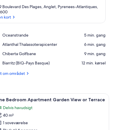
9 Boulevard Des Plages, Anglet, Pyrenees-Atlantiques,
4600
n kort
Åbn kort
Place,
Oceanstrande
‪5 min. gang‬
Oceanstrande
Place,
Atlanthal Thalassoterapicenter
‪6 min. gang‬
Atlanthal
Place,
Chiberta Golfbane
‪9 min. gang‬
Thalassoterapicenter
Chiberta
Airport,
Biarritz (BIQ-Pays Basque)
‪12 min. kørsel‬
Golfbane
Biarritz
(BIQ-
lt om området
Pays
Basque)
 til et tekøkken.
g stol.
ndlæs
En seng med baldakin med hvide sengetøj, et
5
ne Bedroom Apartment Garden View or Terrace
le
Delvis havudsigt
illeder
40 m²
f
ne
1 soveværelse
edroom