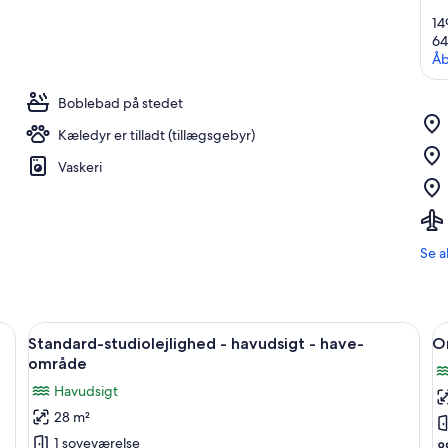
14
6
Åb
Boblebad på stedet
Kæledyr er tilladt (tillægsgebyr)
Vaskeri
Se a
t tv-skab i træ, en seng med pænt foldede håndklæder og en gang, der fører
Indlæs
Et hotelværelse med seng, skrivebord o
I
4
Standard-studiolejlighed - havudsigt - have-
O
alle
al
område
billeder
b
Havudsigt
af
a
28 m²
Standard-
O
1 soveværelse
studiolejlighed
B