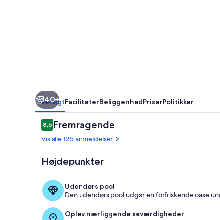
40+
Oversigt
Faciliteter
Beliggenhed
Priser
Politikker
Anmeldelser
Fremragende
8,6
8,6 ud af 10.
Vis alle 125 anmeldelser
Højdepunkter
Terrasse/går
Udendørs pool
Den udendørs pool udgør en forfriskende oase un
Oplev nærliggende seværdigheder