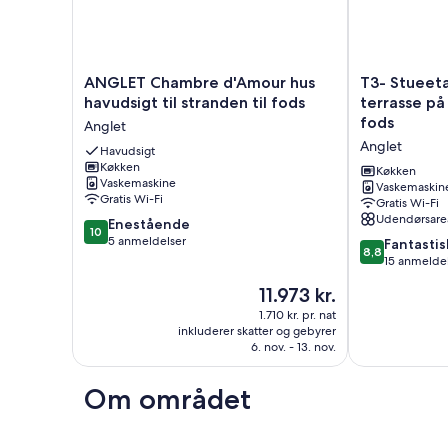
ANGLET
T3-
ANGLET Chambre d'Amour hus
T3- Stueet
Chambre
Stueetagen
havudsigt til stranden til fods
terrasse på
d'Amour
på
fods
Anglet
hus
58m2
Anglet
havudsigt
Havudsigt
med
Køkken
til
terrasse
Køkken
Vaskemaskine
stranden
på
Vaskemaskin
Gratis Wi-Fi
Gratis Wi-Fi
til
18m2
Udendørsare
10.0
fods
Enestående
stranden
10
ud
Anglet
5 anmeldelser
til
8.8
Fantastis
8,8
af
fods
ud
15 anmelde
10,
Anglet
af
Prisen
11.973 kr.
Enestående,
10,
er
5
Fantastisk,
1.710 kr. pr. nat
11.973 kr.
anmeldelser
inkluderer skatter og gebyrer
15
6. nov. - 13. nov.
anmeldelser
Om området