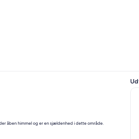
Værelse
Ud
Udendørsom
dhave
der åben himmel og er en sjældenhed i dette område.