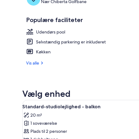
Nær Chiberta Golfbane
Populære faciliteter
Udendørs pool
Selvstændig parkering er inkluderet
Køkken
Vis alle
Vælg enhed
Indlæs
Et moderne hotelværelse med e
4
Standard-studiolejlighed - balkon
alle
20 m²
billeder
1 soveværelse
af
Standard-
Plads til 2 personer
studiolejlighed