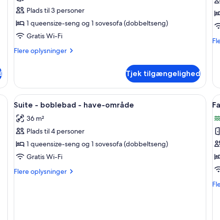
-
A
Plads til 3 personer
havudsigt
G
1 queensize-seng og 1 sovesofa (dobbeltseng)
-
V
Gratis Wi-Fi
Fl
Fl
have-
o
op
Flere
Flere oplysninger
område
T
o
oplysninger
O
om
d
Tjek tilgængelighed
Be
Standard-
Ap
studiolejlighed
Ga
-
e sengetøj, et sengebord med lampe, og udsigt til grøn bevoksning gennem
Indlæs
Et moderne hotelværelse med et flads
I
Vi
5
havudsigt
e
Suite - boblebad - have-område
Fa
alle
al
or
-
36 m²
Te
have-
billeder
b
område
Plads til 4 personer
af
a
Suite
F
1 queensize-seng og 1 sovesofa (dobbeltseng)
-
-
Gratis Wi-Fi
boblebad
3
Flere
Flere oplysninger
-
s
oplysninger
Fl
Fl
have-
om
-
op
Suite
område
h
o
-
Fa
boblebad
-