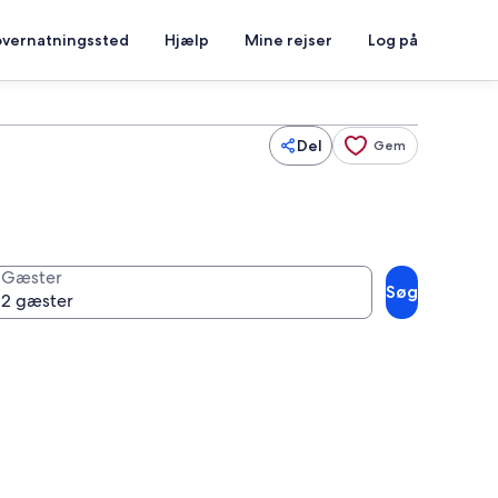
overnatningssted
Hjælp
Mine rejser
Log på
Del
Gem
Gæster
Søg