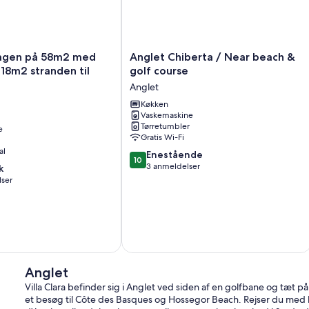
Anglet
agen på 58m2 med
Anglet Chiberta / Near beach &
Chiberta
 18m2 stranden til
golf course
/
Anglet
Near
beach
Køkken
Vaskemaskine
&
Tørretumbler
e
golf
Gratis Wi-Fi
course
al
10.0
Anglet
Enestående
10
ud
3 anmeldelser
k
af
lser
10,
Enestående,
3
anmeldelser
Anglet
Villa Clara befinder sig i Anglet ved siden af en golfbane og tæt
et besøg til Côte des Basques og Hossegor Beach. Rejser du med b