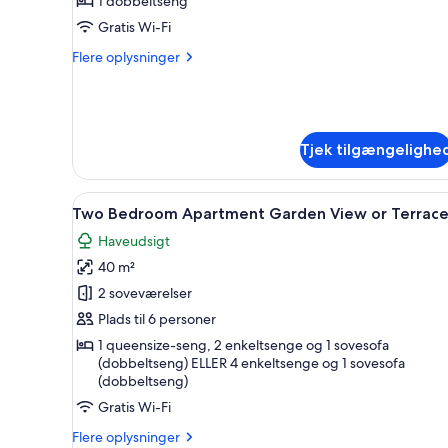
1 dobbeltseng
-
Gratis Wi-Fi
balkon
Flere
Flere oplysninger
oplysninger
om
Standard-
studiolejlighed
-
Tjek tilgængelighe
balkon
Indlæs
En seng med baldakin med hvid
6
Two Bedroom Apartment Garden View or Terrac
alle
Haveudsigt
billeder
40 m²
af
Two
2 soveværelser
Bedroom
Plads til 6 personer
Apartment
1 queensize-seng, 2 enkeltsenge og 1 sovesofa
Garden
(dobbeltseng) ELLER 4 enkeltsenge og 1 sovesofa
(dobbeltseng)
View
or
Gratis Wi-Fi
Terrace
Flere
Flere oplysninger