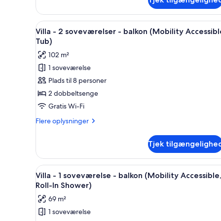
Værelse
(Hearing
-
Accessible)
1
Indlæs
En moderne stue med sofa, ska
7
kingsize-
Villa - 2 soveværelser - balkon (Mobility Accessibl
alle
seng
Tub)
med
billeder
102 m²
sovesofa
af
(Hearing
1 soveværelse
Villa
Accessible)
Plads til 8 personer
-
2
2 dobbeltsenge
soveværelser
Gratis Wi-Fi
-
Flere
Flere oplysninger
balkon
oplysninger
(Mobility
om
Tjek tilgængelighe
Villa
Accessible,
-
Tub)
2
Indlæs
Et hotelværelse med en stor sen
6
soveværelser
Villa - 1 soveværelse - balkon (Mobility Accessible
alle
-
Roll-In Shower)
balkon
billeder
69 m²
(Mobility
af
Accessible,
1 soveværelse
Villa
Tub)