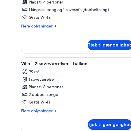
Plads til 4 personer
-
1
1 kingsize-seng og 1 sovesofa (dobbeltseng)
soveværelse
Gratis Wi-Fi
-
Flere
Flere oplysninger
balkon
oplysninger
(Mobility
om
Villa
Accessible,
Tjek tilgængelighe
-
Roll-
1
In
soveværelse
Indlæs
En moderne stue med sofa, ska
8
-
Shower)
Villa - 2 soveværelser - balkon
alle
balkon
99 m²
(Mobility
billeder
Accessible,
1 soveværelse
af
Roll-
Villa
Plads til 8 personer
In
-
Shower)
2 dobbeltsenge
2
Gratis Wi-Fi
soveværelser
Flere
Flere oplysninger
-
oplysninger
balkon
om
Tjek tilgængelighe
Villa