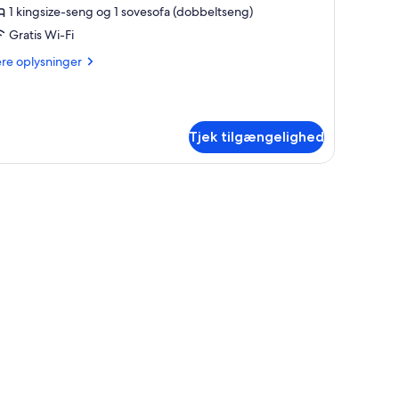
1 kingsize-seng og 1 sovesofa (dobbeltseng)
Gratis Wi-Fi
oveværelse
ere
ere oplysninger
lysninger
alkon
m
la
Tjek tilgængelighed
veværelse
stole, et glasbord og et farverigt tæppe.
lkon