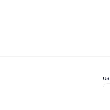
Restaurant
Udendørsom
Ud
vernatningsstedet