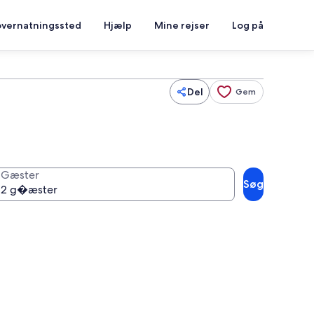
overnatningssted
Hjælp
Mine rejser
Log på
Del
Gem
Gæster
Søg