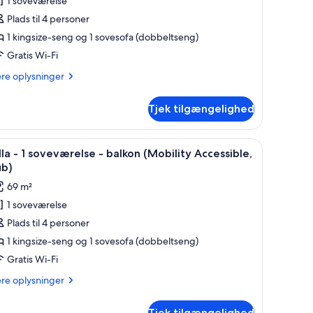
1 soveværelse
f
lla
Plads til 4 personer
1 kingsize-seng og 1 sovesofa (dobbeltseng)
Gratis Wi-Fi
oveværelse
ere
ere oplysninger
lysninger
alkon
m
Tjek tilgængelighed
la
en golfbane gennem vinduet.
entilator i loftet, et siddeområde med bord og stole, og udsigt til en golfb
ndlæs
Et hotelværelse med en stor seng, et skrivebord
5
veværelse
lla - 1 soveværelse - balkon (Mobility Accessible,
le
ub)
lkon
illeder
69 m²
f
1 soveværelse
lla
Plads til 4 personer
1 kingsize-seng og 1 sovesofa (dobbeltseng)
oveværelse
Gratis Wi-Fi
ere
ere oplysninger
alkon
lysninger
Mobility
m
Tjek tilgængelighed