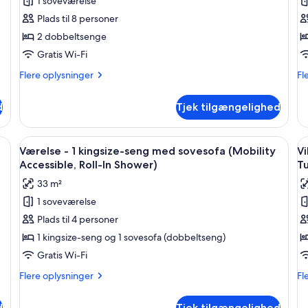
1 soveværelse
af
a
Villa
Vi
Plads til 8 personer
-
-
2 dobbeltsenge
2
1
Gratis Wi-Fi
soveværelser
s
Flere
Fl
Flere oplysninger
Fl
-
-
oplysninger
op
balkon
b
om
o
d
Tjek tilgængelighed
Villa
Vil
-
-
2
1
ng, en ventilator i loftet, et siddeområde med bord og stole, og udsigt til 
Indlæs
Et hotelværelse med en stor seng, en v
I
3
soveværelser
so
Værelse - 1 kingsize-seng med sovesofa (Mobility
Vi
alle
al
-
-
Accessible, Roll-In Shower)
T
balkon
billeder
ba
b
33 m²
af
a
1 soveværelse
Værelse
Vi
Plads til 4 personer
-
-
1
1
1 kingsize-seng og 1 sovesofa (dobbeltseng)
kingsize-
s
Gratis Wi-Fi
seng
-
Flere
Fl
Flere oplysninger
Fl
med
b
oplysninger
op
sovesofa
om
(
o
d
Tjek tilgængelighed