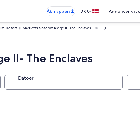
•
Åbn appen
DKK
Annoncér dit 
lm Desert
Marriott's Shadow Ridge II- The Enclaves
e II- The Enclaves
Datoer