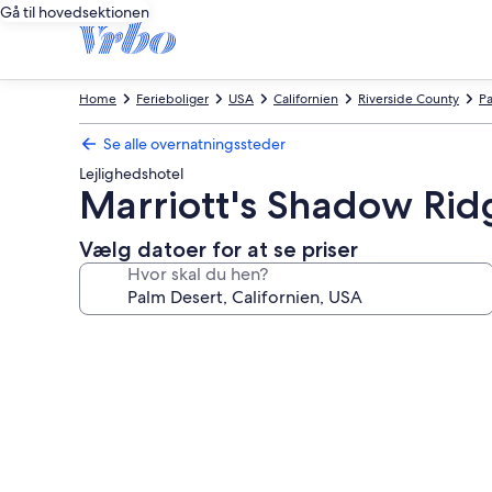
Gå til hovedsektionen
Home
Ferieboliger
USA
Californien
Riverside County
Pa
Se alle overnatningssteder
Lejlighedshotel
Marriott's Shadow Ridg
Vælg datoer for at se priser
Hvor skal du hen?
Billedgalleri
for
Marriott's
Shadow
Ridge