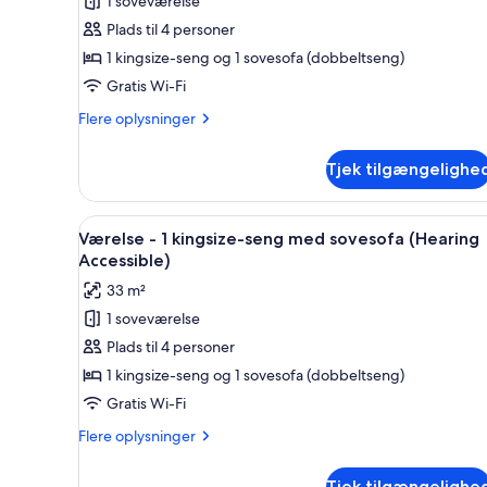
1 soveværelse
af
Villa
Plads til 4 personer
-
1 kingsize-seng og 1 sovesofa (dobbeltseng)
1
Gratis Wi-Fi
soveværelse
Flere
Flere oplysninger
-
oplysninger
balkon
om
Tjek tilgængelighe
Villa
-
1
Indlæs
Et hotelværelse med en stor se
3
soveværelse
Værelse - 1 kingsize-seng med sovesofa (Hearing
alle
-
Accessible)
balkon
billeder
33 m²
af
1 soveværelse
Værelse
Plads til 4 personer
-
1
1 kingsize-seng og 1 sovesofa (dobbeltseng)
kingsize-
Gratis Wi-Fi
seng
Flere
Flere oplysninger
med
oplysninger
sovesofa
om
Tjek tilgængelighe