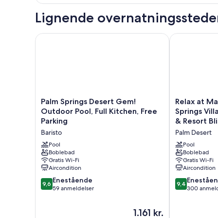
-
2
Lignende overnatningsstede
soveværelser
-
balkon
Palm Springs Desert Gem! Outdoor Pool, Full Kitche
Relax at Marri
Palm
Relax
Palm Springs Desert Gem!
Relax at Ma
Springs
at
Outdoor Pool, Full Kitchen, Free
Springs Vill
Desert
Marriott's
Parking
& Resort Bli
Gem!
Desert
Baristo
Palm Desert
Outdoor
Springs
Pool,
Villas
Pool
Pool
Full
Boblebad
II:
Boblebad
Gratis Wi-Fi
Gratis Wi-Fi
Kitchen,
Cozy
Aircondition
Aircondition
Free
Studio,
Parking
Golf
9.6
9.4
Enestående
Eneståe
9,6
9,4
Baristo
&
ud
ud
59 anmeldelser
300 anmeld
Resort
af
af
Bliss!
10,
10,
Prisen
1.161 kr.
Palm
Enestående,
Enestående,