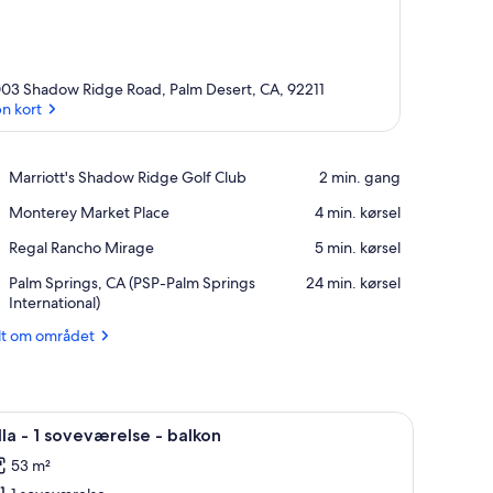
03 Shadow Ridge Road, Palm Desert, CA, 92211
n kort
Åbn kort
Place,
Marriott's Shadow Ridge Golf Club
‪2 min. gang‬
Marriott's
Place,
Monterey Market Place
‪4 min. kørsel‬
Shadow
Monterey
Ridge
Place,
Regal Rancho Mirage
‪5 min. kørsel‬
Market
Golf
Regal
Place
Club
Airport,
Palm Springs, CA (PSP-Palm Springs
‪24 min. kørsel‬
Rancho
Palm
International)
Mirage
Springs,
lt om området
CA
(PSP-
Palm
Springs
stole, et glasbord og et farverigt tæppe.
ndlæs
International)
En moderne stue med en grå sofa, en stol med
4
lla - 1 soveværelse - balkon
le
53 m²
illeder