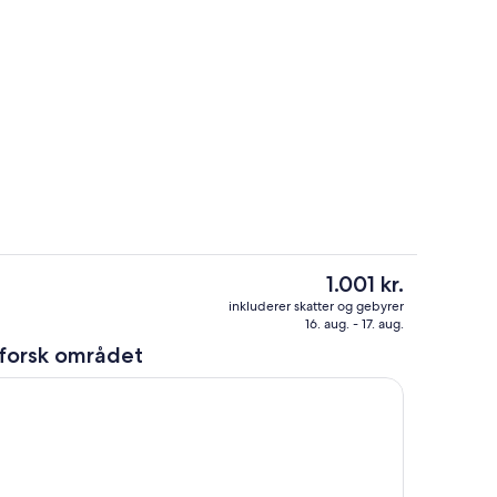
Pool
Den
1.001 kr.
nuværende
råde
Lobby
inkluderer skatter og gebyrer
pris
16. aug. - 17. aug.
er
forsk området
1.001 kr.