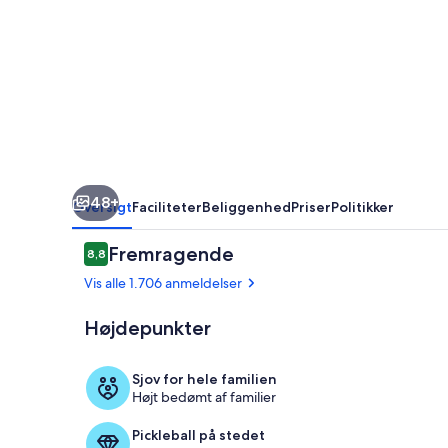
II-
The
Enclaves
48+
Oversigt
Faciliteter
Beliggenhed
Priser
Politikker
Anmeldelser
Fremragende
8,8
8,8 ud af 10.
Vis alle 1.706 anmeldelser
Højdepunkter
Udsigt fra o
Sjov for hele familien
Højt bedømt af familier
Pickleball på stedet