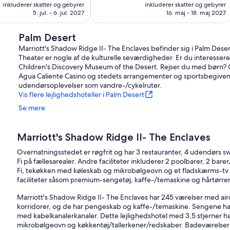
er
1.973 kr.
anmeldelser
inkluderer skatter og gebyrer
inkluderer skatter og gebyrer
1.220 kr.
5. jul. - 6. jul. 2027
16. maj - 18. maj 2027
Palm Desert
Marriott's Shadow Ridge II- The Enclaves befinder sig i Palm Dese
Theater er nogle af de kulturelle seværdigheder. Er du interessere
Children's Discovery Museum of the Desert. Rejser du med børn? Gå
Agua Caliente Casino og stedets arrangementer og sportsbegivenh
udendørsoplevelser som vandre-/cykelruter.
Vis flere lejlighedshoteller i Palm Desert
Se mere
Marriott's Shadow Ridge II- The Enclaves
Overnatningsstedet er røgfrit og har 3 restauranter, 4 udendørs 
Fi på fællesarealer. Andre faciliteter inkluderer 2 poolbarer, 2 bare
Fi, tekøkken med køleskab og mikrobølgeovn og et fladskærms-tv
faciliteter såsom premium-sengetøj, kaffe-/temaskine og hårtørrer
Marriott's Shadow Ridge II- The Enclaves har 245 værelser med air
korridorer, og de har pengeskab og kaffe-/temaskine. Sengene h
med kabelkanalerkanaler. Dette lejlighedshotel med 3,5 stjerner 
mikrobølgeovn og køkkentøj/tallerkener/redskaber. Badeværelsern