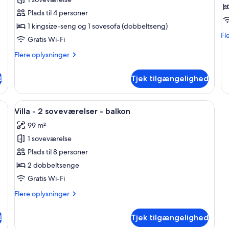
-
-
Plads til 4 personer
1
1
1 kingsize-seng og 1 sovesofa (dobbeltseng)
kingsize-
s
Fl
Fl
Gratis Wi-Fi
seng
-
op
med
b
o
Flere
Flere oplysninger
Vil
sovesofa
oplysninger
-
om
d
Tjek tilgængelighed
1
Værelse
so
-
-
1
mmel og stole, et glasbord og et farverigt tæppe.
Indlæs
En moderne stue med sofa, skammel og 
ba
9
kingsize-
Villa - 2 soveværelser - balkon
alle
seng
99 m²
med
billeder
sovesofa
1 soveværelse
af
Villa
Plads til 8 personer
-
2 dobbeltsenge
2
Gratis Wi-Fi
soveværelser
Flere
Flere oplysninger
-
oplysninger
balkon
om
d
Tjek tilgængelighed
Villa