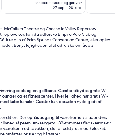
er
anmeldelser
Desert
inkluderer skatter og gebyrer
58
1.749 kr.
27. sep. - 28. sep.
anmeldelser
rt. McCallum Theatre og Coachella Valley Repertory
t i oplevelser, kan du udforske Empire Polo Club og
 ikke glip af Palm Springs Convention Center, eller oplev
eder. Benyt lejligheden til at udforske områdets
swimmingpools og en golfbane. Gæster tilbydes gratis Wi-
r/lounger og et fitnesscenter. Hver lejlighed har gratis Wi-
 med kabelkanaler. Gæster kan desuden nyde godt af
.
condition. Der opnås adgang til værelserne via udendørs
ar linned af premium-sengetøj. 32-tommers fladskærms-tv
har værelser med tekøkken, der er udstyret med køleskab,
e omfatter bruser og hårtørrer.