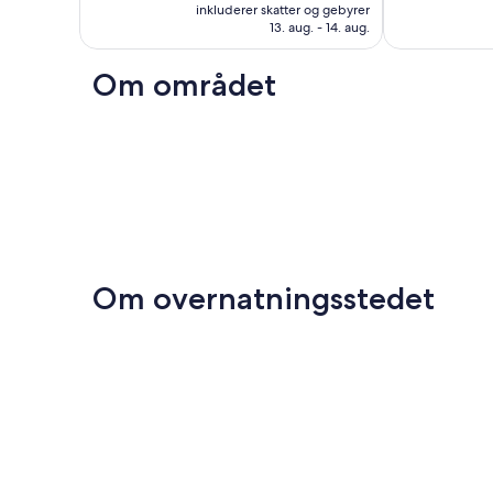
er
inkluderer skatter og gebyrer
Desert
59
300
1.161 kr.
13. aug. - 14. aug.
anmeldelser
anmeldelser
Om området
Om overnatningsstedet