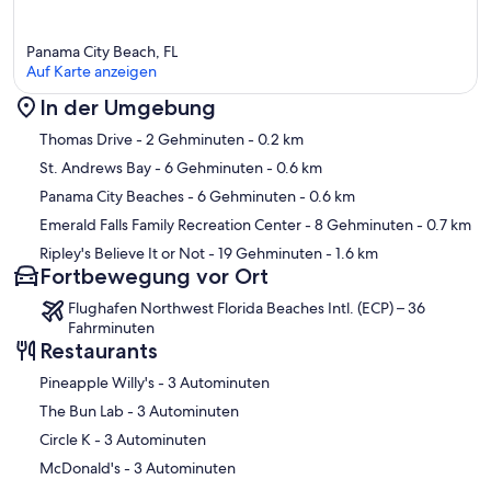
Panama City Beach, FL
Auf Karte anzeigen
In der Umgebung
Karte
Thomas Drive
- 2 Gehminuten
- 0.2 km
St. Andrews Bay
- 6 Gehminuten
- 0.6 km
Panama City Beaches
- 6 Gehminuten
- 0.6 km
Emerald Falls Family Recreation Center
- 8 Gehminuten
- 0.7 km
Ripley's Believe It or Not
- 19 Gehminuten
- 1.6 km
Fortbewegung vor Ort
Flughafen Northwest Florida Beaches Intl. (ECP) – 36
Fahrminuten
Restaurants
‪Pineapple Willy's - ‬3 Autominuten
‪The Bun Lab - ‬3 Autominuten
‪Circle K - ‬3 Autominuten
‪McDonald's - ‬3 Autominuten