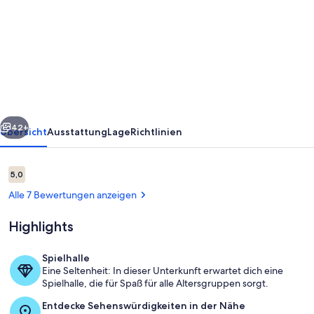
The
Summit
PCB
212
**
1
rück
Weiter
Bed,
42+
Übersicht
Ausstattung
Lage
Richtlinien
1.5
Bath
Bewertungen
5,0
5,0 von 10.
**
Alle 7 Bewertungen anzeigen
Convenient
Highlights
2nd
floor
Spielhalle
near
Eine Seltenheit: In dieser Unterkunft erwartet dich eine
Pool
Spielhalle, die für Spaß für alle Altersgruppen sorgt.
stairway
Entdecke Sehenswürdigkeiten in der Nähe