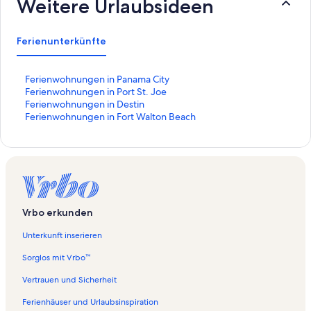
Weitere Urlaubsideen
Ferienunterkünfte
L
Ferienwohnungen in Panama City
i
L
Ferienwohnungen in Port St. Joe
n
i
L
Ferienwohnungen in Destin
k
n
i
L
Ferienwohnungen in Fort Walton Beach
,
k
n
i
d
,
k
n
e
d
,
k
r
e
d
,
d
r
e
d
i
d
r
e
e
i
d
r
Vrbo erkunden
f
e
i
d
o
f
e
i
Unterkunft inserieren
l
o
f
e
g
l
o
f
Sorglos mit Vrbo™
e
g
l
o
n
e
g
l
Vertrauen und Sicherheit
d
n
e
g
Ferienhäuser und Urlaubsinspiration
e
d
n
e