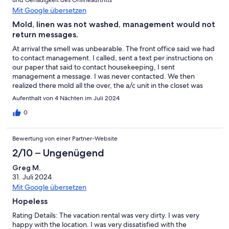
und Genauigkeit des Onlineauftritts
Mit Google übersetzen
Mold, linen was not washed, management would not
return messages.
At arrival the smell was unbearable. The front office said we had
to contact management. I called, sent a text per instructions on
our paper that said to contact housekeeping, I sent
management a message. I was never contacted. We then
realized there mold all the over, the a/c unit in the closet was
leaking and mold all over the shelf, the shelf was about to break,
Aufenthalt von 4 Nächten im Juli 2024
mold in the living room and bathroom. Our linens had sand all
over them. The sheets were covered in sand. One day we came
0
back and the room had flooded (another guest said there was a
flood from the upper floor) continued to contact management
Bewertung von einer Partner-Website
with no answer. I sent a message daily. Chairs outside were
broke at arrival. When we left I got charged for ruined linen and
2/10 – Ungenügend
we did not do anything to the linen. I requested a picture and
Greg M.
never received one.
31. Juli 2024
Mit Google übersetzen
Hopeless
Rating Details: The vacation rental was very dirty. I was very
happy with the location. I was very dissatisfied with the