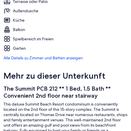
Terrasse oder Patio
Außendusche
Küche
Balkon
Spielbereich im Freien
Garten
Alle Details zu Zimmer und Betten anzeigen
Mehr zu dieser Unterkunft
The Summit PCB 212 ** 1 Bed, 1.5 Bath **
Convenient 2nd floor near stairway
This deluxe Summit Beach Resort condominium is conveniently
located on the 2nd floor of this 15-story complex. The Summit is
centrally located on Thomas Drive near numerous restaurants, shops
and family entertainment venues. This well-maintained 2nd floor
unit offers an amazing gulf and pool views from its beachfront
balcony. Fully equipped to host your family or friends on a