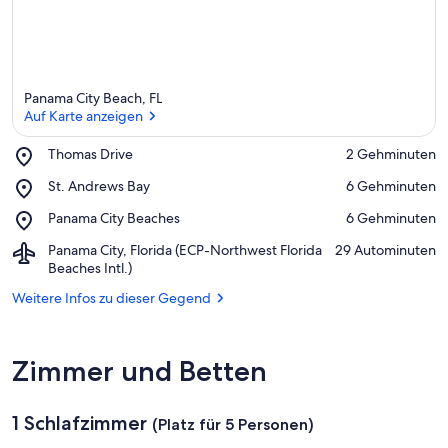
Panama City Beach, FL
Auf Karte anzeigen
Place,
Thomas Drive
‪2 Gehminuten‬
Thomas
Auf Karte anzeigen
Place,
St. Andrews Bay
‪6 Gehminuten‬
Drive
St.
Place,
Panama City Beaches
‪6 Gehminuten‬
Andrews
Panama
Bay
Airport,
Panama City, Florida (ECP-Northwest Florida
‪29 Autominuten‬
City
Panama
Beaches Intl.)
Beaches
City,
Weitere Infos zu dieser Gegend
Florida
(ECP-
Northwest
Florida
Zimmer und Betten
Beaches
Intl.)
1 Schlafzimmer
(Platz für 5 Personen)