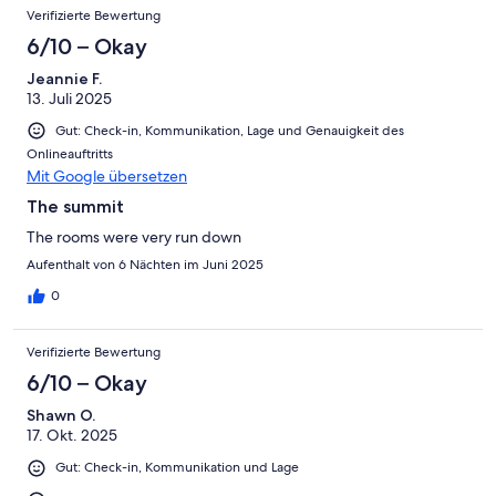
Bewertungen
-
Verifizierte Bewertung
2
Schlecht
-
6/10 – Okay
Ungenügend
Jeannie F.
13. Juli 2025
Gut: Check-in, Kommunikation, Lage und Genauigkeit des
Onlineauftritts
Mit Google übersetzen
The summit
The rooms were very run down
Aufenthalt von 6 Nächten im Juni 2025
0
Verifizierte Bewertung
6/10 – Okay
Shawn O.
17. Okt. 2025
Gut: Check-in, Kommunikation und Lage