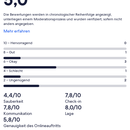
Die Bewertungen werden in chronologischer Reihenfolge angezeigt,
unterliegen einem Moderationsprozess und wurden verifiziert, sofern nicht
anders angegeben.
Wird
Mehr erfahren
in
einem
0
10 – Hervorragend
0
neuen
von
Fenster
1
8 – Gut
1
insgesamt
geöffnet
von
7
3
6 – Okay
3
insgesamt
Gästebewertungen
von
7
1
4 – Schlecht
1
haben
insgesamt
Gästebewertungen
von
eine
7
2
2 – Ungenügend
2
haben
insgesamt
Bewertung
Gästebewertungen
von
eine
7
von
haben
insgesamt
4,4/10
7,8/10
Bewertung
Gästebewertungen
10
eine
7
von
haben
Sauberkeit
Check-in
-
Bewertung
Gästebewertungen
7,8/10
8,0/10
8
eine
Hervorragend
von
haben
-
Bewertung
Kommunikation
Lage
6
eine
5,8/10
Gut
von
-
Bewertung
4
Genauigkeit des Onlineauftritts
Okay
von