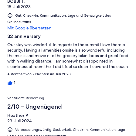
BOBBI T.
15. Juli 2023
Gut: Check-in, Kommunikation, Lage und Genauigkeit des
Onlineauftritts
Mit Google übersetzen
32 anniversary
Our stay was winderful. In regards to the summit I love there is
security. Having all amenities onsite is also wonderful including
the music and movie nite the grocery bikini bobs and great food
within walking distance. I am somewhat disappointed in
cleanliness of room tho. I did t feel so clean. I covered the couch
in clean fitted sheet. In a shared rental I feel u should clean all
Aufenthalt von 7 Nächten im Juli 2023
around where the trash can is such as walls floors and cabinets
and the entry door of condo very dirty. The bathroom wall in
1
shower (tile) could use a good cleaning. If it was just me these
things wouldn’t be so bad but multiple people in and out every
Verifizierte Bewertung
week it needs cleaned. A good clean mopping on all the floors
would be good too. I wore socks in the condo and the feet were
2/10 – Ungenügend
black! I am saying all of this with hopes of cleaning service being
Heather P.
better. If I owned the condo, I sure would want it cleaned good
23. Juli 2024
every time. Saying all of this, we will be back next year, hopefully
with our kids and grandkids.
Verbesserungswürdig: Sauberkeit, Check-in, Kommunikation, Lage