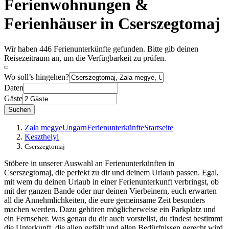
Ferienwohnungen &
Ferienhäuser in Cserszegtomaj
Wir haben 446 Ferienunterkünfte gefunden. Bitte gib deinen
Reisezeitraum an, um die Verfügbarkeit zu prüfen.
Wo soll’s hingehen?
Daten
Gäste
Suchen
Zala megye
Ungarn
Ferienunterkünfte
Startseite
Keszthelyi
Cserszegtomaj
Stöbere in unserer Auswahl an Ferienunterkünften in
Cserszegtomaj, die perfekt zu dir und deinem Urlaub passen. Egal,
mit wem du deinen Urlaub in einer Ferienunterkunft verbringst, ob
mit der ganzen Bande oder nur deinen Vierbeinern, euch erwarten
all die Annehmlichkeiten, die eure gemeinsame Zeit besonders
machen werden. Dazu gehören möglicherweise ein Parkplatz und
ein Fernseher. Was genau du dir auch vorstellst, du findest bestimmt
die Unterkunft, die allen gefällt und allen Bedürfnissen gerecht wird