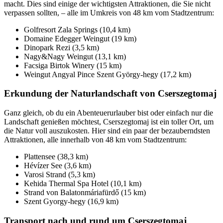
macht. Dies sind einige der wichtigsten Attraktionen, die Sie nicht
verpassen sollten, – alle im Umkreis von 48 km vom Stadtzentrum:
Golfresort Zala Springs (10,4 km)
Domaine Edegger Weingut (19 km)
Dinopark Rezi (3,5 km)
Nagy&Nagy Weingut (13,1 km)
Facsiga Birtok Winery (15 km)
Weingut Angyal Pince Szent György-hegy (17,2 km)
Erkundung der Naturlandschaft von Cserszegtomaj
Ganz gleich, ob du ein Abenteuerurlauber bist oder einfach nur die
Landschaft genießen möchtest, Cserszegtomaj ist ein toller Ort, um
die Natur voll auszukosten. Hier sind ein paar der bezauberndsten
Attraktionen, alle innerhalb von 48 km vom Stadtzentrum:
Plattensee (38,3 km)
Hévízer See (3,6 km)
Varosi Strand (5,3 km)
Kehida Thermal Spa Hotel (10,1 km)
Strand von Balatonmáriafürdő (15 km)
Szent Gyorgy-hegy (16,9 km)
Transport nach und rund um Cserszegtomaj