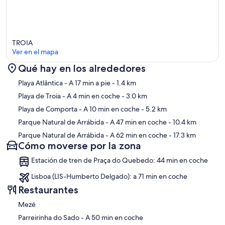
TROIA
Ver en el mapa
Qué hay en los alrededores
Mapa
Playa Atlântica
- A 17 min a pie
- 1.4 km
Playa de Troia
- A 4 min en coche
- 3.0 km
Playa de Comporta
- A 10 min en coche
- 5.2 km
Parque Natural de Arrábida
- A 47 min en coche
- 10.4 km
Parque Natural de Arrábida
- A 62 min en coche
- 17.3 km
Cómo moverse por la zona
Estación de tren de Praça do Quebedo: 44 min en coche
Lisboa (LIS-Humberto Delgado): a 71 min en coche
Restaurantes
Mezé
‪Parreirinha do Sado - ‬A 50 min en coche