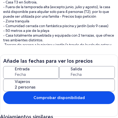
- Casa T3 en Soltroia,
- Fuera de la temporada alta (excepto junio, julio y agosto), la casa
está disponible para alquilar solo para 4 personas (T2), por lo que
puede ser utilizada por una familia - Precios bajo petición
- Zona tranquila
- Comunidad cerrada con fantástica piscina y jardín (solo 9 casas)
- 50 metros a pie de la playa
- Casa totalmente amueblada y equipada con 2 terrazas, que ofrece
tres ambientes distintos.
-Terraza de acceso a la piscina y jardín (a través de la sala de estar y
cocina) con sillas y mesa para comidas en un ambiente acogedor.
- Terraza orientada al este con zona de salón y hamaca. Vista playa-
rio
Añade las fechas para ver los precios
- 3 dormitorios, 2 baños
- varios televisores, estéreo
Entrada
Salida
- cocina totalmente equipada
- Despensa junto a la cocina..
Viajeros
- Chimenea con recuperador de calor y calefacción central.
- No se admiten mascotas
- garaje con 2 plazas de aparcamiento
Comprobar disponibilidad
Alojamientos similares