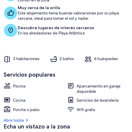
común en la zona.
la
Muy cerca de la orilla
playa
Este alojamiento tiene buenas valoraciones por su playa
cercana, ideal para tomar el sol y nadar.
Descubre lugares de interés cercanos
En los alrededores de Playa Atlântica
3 habitaciones
2 baños
6 huéspedes
Servicios populares
Piscina
Aparcamiento en garaje
disponible
Cocina
Servicios de lavandería
Porche o patio
Wifi gratis
Abrir todos
Echa un vistazo a la zona