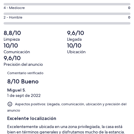
de
total
comentarios
un
0
4 - Mediocre
0
de
de
total
comentarios
6
un
0
2 - Horrible
0
de
de
con
total
comentarios
6
un
una
de
de
8,8/10
9,6/10
con
total
puntuación
6
un
una
de
Limpieza
Llegada
de
con
total
10/10
10/10
puntuación
6
10
una
de
de
con
Comunicación
Ubicación
-
puntuación
6
9,6/10
8
una
Excelente
de
con
-
puntuación
Precisión del anuncio
6
una
Comentarios
Bueno
de
Comentario verificado
-
puntuación
4
Normal
de
8/10 Bueno
-
2
Mediocre
Miguel S.
-
1 de sept de 2022
Horrible
Aspectos positivos: Llegada, comunicación, ubicación y precisión del
anuncio
Excelente localización
Excelentemente ubicada en una zona privilegiada, la casa está
bien en términos generales y disfrutamos mucho de la estancia.