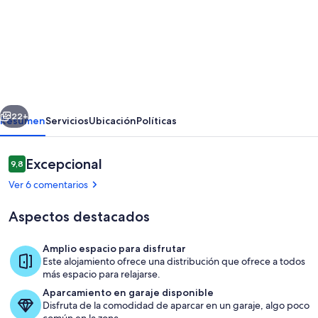
de
TROIA
-
Soltroia
casa
erior
Siguiente
de
22+
Resumen
Servicios
Ubicación
Políticas
3
dormitorios,
Comentarios
Excepcional
9,8
9,8 de 10
fantástica
Ver 6 comentarios
piscina,
Aspectos destacados
terrazas,
a
Amplio espacio para disfrutar
50
Este alojamiento ofrece una distribución que ofrece a todos
Terraza o patio
más espacio para relajarse.
metros
Aparcamiento en garaje disponible
de
Disfruta de la comodidad de aparcar en un garaje, algo poco