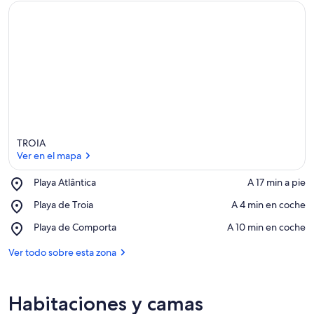
TROIA
Ver en el mapa
Place,
Playa Atlântica
‪A 17 min a pie‬
Playa
Ver en el mapa
Place,
Playa de Troia
‪A 4 min en coche‬
Atlântica
Playa
Place,
Playa de Comporta
‪A 10 min en coche‬
de
Playa
Troia
de
Ver todo sobre esta zona
Comporta
Habitaciones y camas