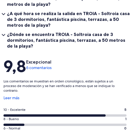
metros de la playa?
¿A qué hora se realiza la salida en TROIA - Soltroia casa
de 3 dormitorios, fantástica piscina, terrazas, a 50
metros de la playa?
¿Dónde se encuentra TROIA - Soltroia casa de 3
dormitorios, fantástica piscina, terrazas, a 50 metros
de la playa?
Comentarios
9,8
Excepcional
6 comentarios
Los comentarios se muestran en orden cronológico, están sujetos a un
proceso de moderación y se han verificado a menos que se indique lo
contrario.
Se
Leer más
abre
en
5
10 - Excelente
5
una
comentarios
ventana
1
8 - Bueno
1
de
nueva
comentarios
un
0
6 - Normal
0