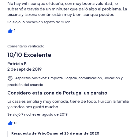
No hay wifi, aunque el dueño, con muy buena voluntad, lo
subsanó a través de un miniruter que palió algo el problema. La
piscina y la zona común están muy bien, aunque puedes
compartirla en alguna ocasión con alguna familia ruidosa. La casa
Se alojó 16 noches en agosto de 2022
es amplia y bien dotada, aunque recomendaría a los dueños un
poquito más de limpieza y que revisaran el funcionamiento de
1
electrodomésticos y luces antes de hacer la entrega al nuevo
inquilino para evitar sorpresas desagradables como la que
Comentario verificado
tuvimos con la lavadora, que finalmente pudo resolverse.
10/10 Excelente
Patricia P.
2 de sept de 2019
Aspectos positivos: Limpieza, llegada, comunicación, ubicación y
precisión del anuncio
Considero esta zona de Portugal un paraiso.
La casa es amplia y muy comoda, tiene de todo. Fuí con la familia
y a todos nos gustó mucho.
Se alojó 7 noches en agosto de 2019
0
Respuesta de VrboOwner el 26 de mar de 2020