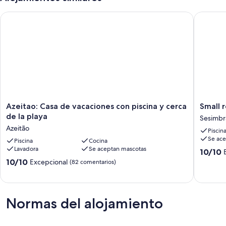
Azeitao: Casa de vacaciones con piscina y cerca de la playa
Small re
Azeitao:
Small
Azeitao: Casa de vacaciones con piscina y cerca
Small 
Casa
renovat
de la playa
Sesimbr
de
farmhou
Azeitão
Piscin
vacaciones
near
Se ace
con
Piscina
Cocina
the
Lavadora
Se aceptan mascotas
piscina
beach
10.0
10/10
y
Sesimbr
sobre
10.0
10/10
Excepcional
(82 comentarios)
cerca
10,
sobre
de
Excepcio
10,
la
(11 come
Excepcional,
playa
(82 comentarios)
Normas del alojamiento
Azeitão