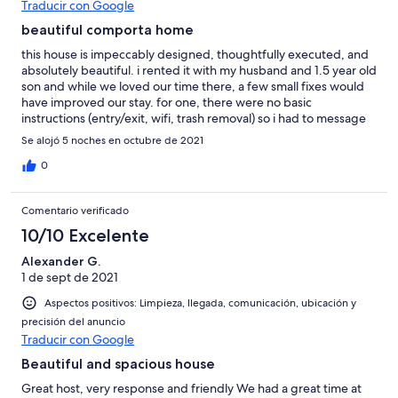
Traducir con Google
beautiful comporta home
this house is impeccably designed, thoughtfully executed, and
absolutely beautiful. i rented it with my husband and 1.5 year old
son and while we loved our time there, a few small fixes would
have improved our stay. for one, there were no basic
instructions (entry/exit, wifi, trash removal) so i had to message
the host every time i needed something which was
Se alojó 5 noches en octubre de 2021
inconvenient. other examples: some of the interior doors don’t
close properly, the gate clicker only worked 30% of the time,
0
there were some ants around the house when we arrived and
we had to remove every crumb in the kitchen to avoid finding
Comentario verificado
them in the morning. to her credit, linda was very responsive
over messaging, she even sent the property manager to turn up
10/10 Excelente
the pool heat when i remarked it was chilly. the house is located
Alexander G.
close to great restaurants and beaches—a short car ride
1 de sept de 2021
brought us to some of the most beautiful places we’ve ever
visited. the crib and high chair were very helpful additions as
Aspectos positivos: Limpieza, llegada, comunicación, ubicación y
well. overall it’s a lovely home and we’d love to come back and
precisión del anuncio
visit sometime soon.
Traducir con Google
Beautiful and spacious house
Great host, very response and friendly We had a great time at