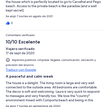
the house which is perfectly located to go to Carvalhal and Pego
beach. Access to the private beach is like paradise (and a well
kept secret).
Se alojó 7 noches en agosto de 2021
0
Comentario verificado
10/10 Excelente
Viajero verificado
17 de sept de 2020
Aspectos positivos: Limpieza, llegada, comunicación, ubicación y
precisión del anuncio
Traducir con Google
A peaceful and calm week
The house is a delight. The living room is large and very well
connected to the outside area. All bedrooms are comfortable.
The decor is soft and welcoming. Laura is very quick to respond
to messages and very friendly too. We love the "country"
environment mixed with Comporta beach and being in this
house was certainly the best option!
Se alojó 7 noches en septiembre de 2020