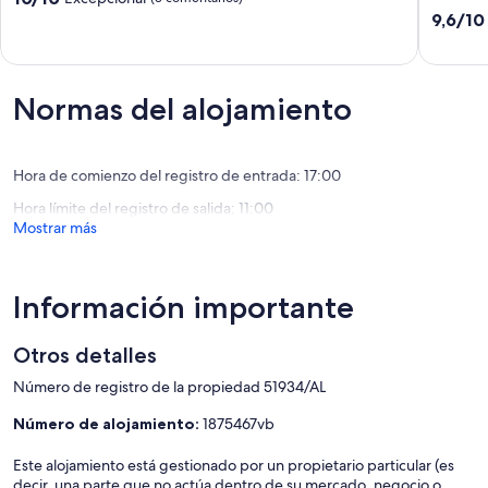
/
sobre
9.6
9,6/10
invierno
10,
sobre
Comport
Excepcional,
10,
Alentejo
(3 comentarios)
Excepcio
Compor
(22 come
Normas del alojamiento
Hora de comienzo del registro de entrada: 17:00
Hora límite del registro de salida: 11:00
Mostrar más
Información importante
Otros detalles
Número de registro de la propiedad 51934/AL
Número de alojamiento:
1875467vb
Este alojamiento está gestionado por un propietario particular (es
decir, una parte que no actúa dentro de su mercado, negocio o