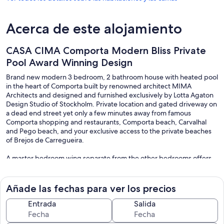
Acerca de este alojamiento
CASA CIMA Comporta Modern Bliss Private
Pool Award Winning Design
Brand new modern 3 bedroom, 2 bathroom house with heated pool
in the heart of Comporta built by renowned architect MIMA
Architects and designed and furnished exclusively by Lotta Agaton
Design Studio of Stockholm. Private location and gated driveway on
a dead end street yet only a few minutes away from famous
Comporta shopping and restaurants, Comporta beach, Carvalhal
and Pego beach, and your exclusive access to the private beaches
of Brejos de Carregueira.
A master bedroom wing separate from the other bedrooms offers
maximal privacy, while the open concept kitchen/living/dining open
to the outdoors is perfect for group gathering. Indoor and covered
outdoor dining options available as well. The house is cooled with
Añade las fechas para ver los precios
central AC and offers washing machine, dishwasher, a wood
burning fireplace, and all the modern amenities you will want on
Entrada
Salida
your relaxing Comporta vacation. Luxury linens and furniture round
out this gorgeous home!