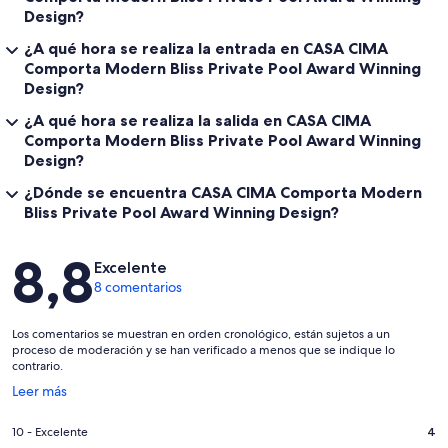
Design?
¿A qué hora se realiza la entrada en CASA CIMA
Comporta Modern Bliss Private Pool Award Winning
Design?
¿A qué hora se realiza la salida en CASA CIMA
Comporta Modern Bliss Private Pool Award Winning
Design?
¿Dónde se encuentra CASA CIMA Comporta Modern
Bliss Private Pool Award Winning Design?
Comentarios
8,8
Excelente
8 comentarios
Los comentarios se muestran en orden cronológico, están sujetos a un
proceso de moderación y se han verificado a menos que se indique lo
contrario.
Se
Leer más
abre
en
4
10 - Excelente
4
una