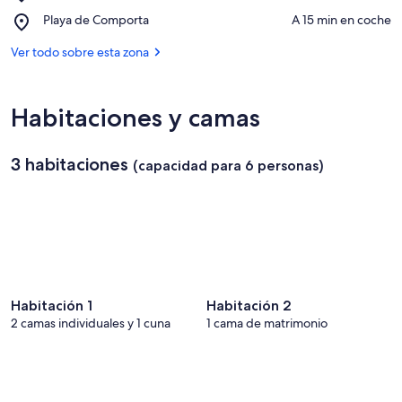
Iglesia
Pego
Place,
Playa de Comporta
‪A 15 min en coche‬
de
Playa
Comporta
de
Ver todo sobre esta zona
Comporta
Habitaciones y camas
3 habitaciones
(capacidad para 6 personas)
Habitación 1
Habitación 2
2 camas individuales y 1 cuna
1 cama de matrimonio