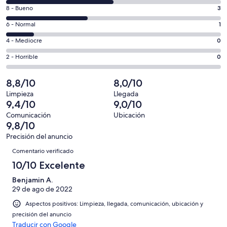
comentarios
ventana
3
8 - Bueno
3
de
nueva
comentarios
un
1
6 - Normal
1
de
total
comentarios
un
0
4 - Mediocre
0
de
de
total
comentarios
8
un
0
2 - Horrible
0
de
de
con
total
comentarios
8
un
una
de
de
8,8/10
8,0/10
con
total
puntuación
8
un
una
de
Limpieza
Llegada
de
con
total
9,4/10
9,0/10
puntuación
8
10
una
de
de
con
Comunicación
Ubicación
-
puntuación
8
9,8/10
8
una
Excelente
de
con
-
puntuación
Precisión del anuncio
6
una
Comentarios
Bueno
de
Comentario verificado
-
puntuación
4
Normal
de
10/10 Excelente
-
2
Mediocre
Benjamin A.
-
29 de ago de 2022
Horrible
Aspectos positivos: Limpieza, llegada, comunicación, ubicación y
precisión del anuncio
Traducir con Google