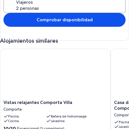
Viajeros
Comprobar disponibilidad
Alojamientos similares
Vistas relajantes Comporta Villa
Casa das
Vistas
Casa
Vistas relajantes Comporta Villa
Casa d
relajantes
das
Compor
Comporta
Comporta
Pergola
Compor
Piscina
Bañera de hidromasaje
Villa
Retiro
Cocina
Lavadora
Comporta
de
Piscin
Lavado
verano
10.0
10/10
Excepcional
(3 comentarios)