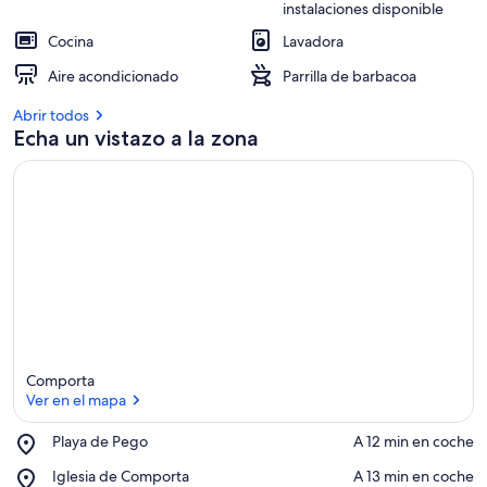
instalaciones disponible
Cocina
Lavadora
Aire acondicionado
Parrilla de barbacoa
Abrir todos
Echa un vistazo a la zona
Comporta
Ver en el mapa
Place,
Playa de Pego
‪A 12 min en coche‬
Playa
Ver en el mapa
Place,
Iglesia de Comporta
‪A 13 min en coche‬
de