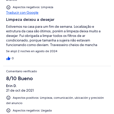
Aspectos negativos: Limpieza
Traducir con Google
Limpeza deixou a desejar
Estivemos na casa para um fim de semana. Localização e
estrutura da casa são ótimos, porém a limpeza deixa muito a
desejar. Fui obrigada a limpar todos os filtros de ar
condicionado, porque tamanha a sujeira não estavam
funcionando como deviam. Travesseiro cheios de mancha
abaixo da fronha, roupa de cama e banho não tinham aspecto
Se alojó 2 noches en agosto de 2024
de limpos. Me senti muito desconfortável. Uma pena porque a
casa tem ótima estrutura e é muito bonita.
0
Comentario verificado
8/10 Bueno
Erin D.
21 de oct de 2021
Aspectos positivos: Limpieza, comunicación, ubicación y precisión
del anuncio
Aspectos negativos: Llegada