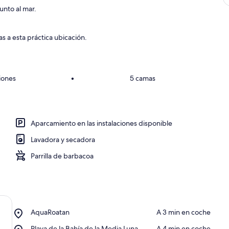
unto al mar.
d
e
s a esta práctica ubicación.
o
s
a
iones
•
5 camas
o
a
m
Aparcamiento en las instalaciones disponible
e
Lavadora y secadora
n
Parrilla de barbacoa
t
o
s
m
e
Place,
AquaRoatan
‪A 3 min en coche‬
AquaRoatan
o
Place,
Playa de la Bahía de la Media Luna
‪A 4 min en coche‬