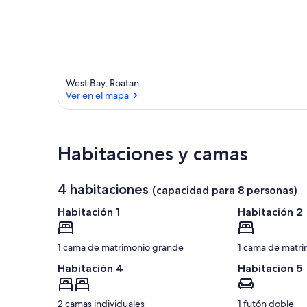
l
West Bay, Roatan
Ver en el mapa
Ver en el mapa
Habitaciones y camas
4 habitaciones
l
(capacidad para 8 personas)
Habitación 1
Habitación 2
1 cama de matrimonio grande
1 cama de matri
Habitación 4
Habitación 5
2 camas individuales
1 futón doble