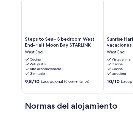
Steps to Sea~ 3 bedroom West End~Half Moon Bay
Sunrise Harbo
Steps
Sunrise
Steps to Sea~ 3 bedroom West
Sunrise Har
to
Harbour,
End~Half Moon Bay STARLINK
vacaciones
Sea~
Retiro
West End
West End
3
de
bedroom
Cocina
vacaciones
Vistas al mar
Wifi gratis
Piscina
West
Premier
Aire acondicionado
Cocina
End~Half
de
Gimnasio
Lavadora
Moon
Roatán
9.8
10.0
Bay
9,8/10
West
10/10
Excepcional
Excepc
(6 comentarios)
sobre
sobre
STARLINK
End
10,
10,
West
Excepcional,
Excepcional,
End
(6 comentarios)
(78 comentari
Normas del alojamiento