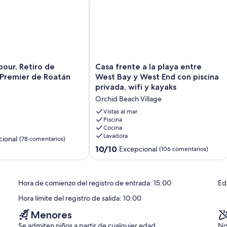
 STARLINK
ur, Retiro de vacaciones Premier de Roatán
Casa frente a la playa entre West Bay 
Casa
bour, Retiro de
Casa frente a la playa entre
frente
 Premier de Roatán
West Bay y West End con piscina
a
privada, wifi y kayaks
la
Orchid Beach Village
playa
entre
Vistas al mar
West
Piscina
Cocina
Bay
Lavadora
y
ional
(78 comentarios)
West
10.0
10/10
Excepcional
(106 comentarios)
End
sobre
con
10,
os)
piscina
Excepcional,
Hora de comienzo del registro de entrada: 15:00
Ed
privada,
(106 comentarios)
wifi
Hora límite del registro de salida: 10:00
y
kayaks
Menores
Orchid
Se admiten niños a partir de cualquier edad
No