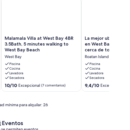
y West End con piscina privada, wifi y kayaks
Malamala Villa at West Bay 4BR 3.5Bath, 5 minutes walking t
La mejor ubicación fre
Malamala
La
Malamala Villa at West Bay 4BR
La mejor ubicación f
Villa
mejor
3.5Bath, 5 minutes walking to
en West Bay Beach-P
at
ubicación
West Bay Beach
cerca de todo
West
frente
West Bay
Roatan Island
Bay
al
4BR
mar
Piscina
Piscina
3.5Bath,
Cocina
en
Cocina
Lavadora
Lavadora
5
West
Secadora
Secadora
minutes
Bay
walking
Beach-
10.0
9.4
10/10
9,4/10
Excepcional
Excepcional
(7 comentarios)
(97 
to
Private
sobre
sobre
West
pero
10,
10,
Bay
cerca
Excepcional,
Excepcional,
ad mínima para alquilar: 26
Beach
de
(7 comentarios)
(97 comentarios)
West
todo
Bay
Roatan
Island
Eventos
 se permiten eventos