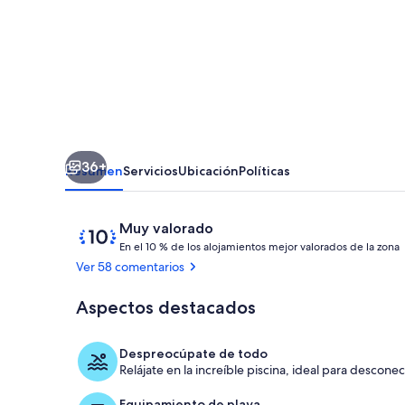
Paradise
-
Todos
los
Upgrades
36+
Resumen
Servicios
Ubicación
Políticas
Comentarios
10
Muy valorado
de
En el 10 % de los alojamientos mejor valorados de la zona
10,
Ver 58 comentarios
Muy
valorado
Aspectos destacados
Piscina
l
Despreocúpate de todo
Relájate en la increíble piscina, ideal para desconec
Equipamiento de playa