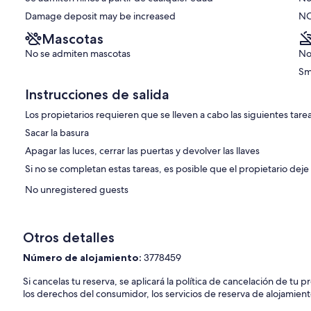
Beach
Damage deposit may be increased
Village
NO
Mascotas
No se admiten mascotas
No
Sm
Instrucciones de salida
Los propietarios requieren que se lleven a cabo las siguientes tarea
Sacar la basura
Apagar las luces, cerrar las puertas y devolver las llaves
Si no se completan estas tareas, es posible que el propietario deje
No unregistered guests
Otros detalles
Número de alojamiento:
3778459
Si cancelas tu reserva, se aplicará la política de cancelación de tu
los derechos del consumidor, los servicios de reserva de alojamient