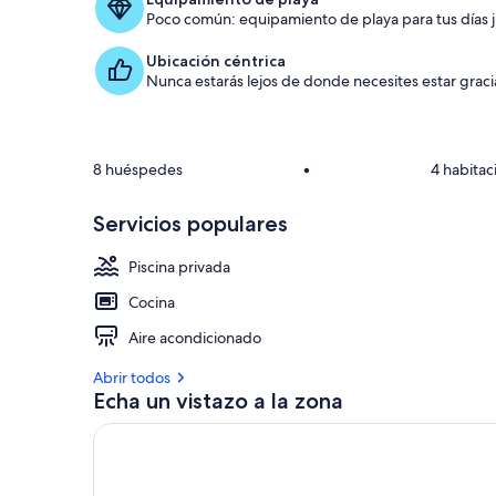
Poco común: equipamiento de playa para tus días j
Ubicación céntrica
Nunca estarás lejos de donde necesites estar gracia
l
8 huéspedes
•
4 habitac
l
Servicios populares
j
Piscina privada
i
Cocina
Aire acondicionado
Abrir todos
Echa un vistazo a la zona
j