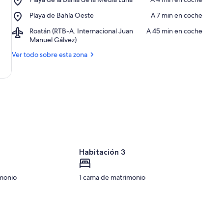
r
Playa
Place,
Playa de Bahía Oeste
‪A 7 min en coche‬
de
v
Playa
la
a
Airport,
Roatán (RTB-A. Internacional Juan
‪A 45 min en coche‬
de
Bahía
Roatán
Manuel Gálvez)
Bahía
de
o
(RTB-
Oeste
la
Ver todo sobre esta zona
r
A.
Media
a
Internacional
Luna
d
Juan
o
Manuel
s
Gálvez)
d
e
a
Habitación 3
z
o
monio
1 cama de matrimonio
n
a