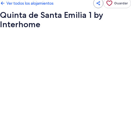
Ver todos los alojamientos
Guardar
Quinta de Santa Emilia 1 by
Interhome
Galería
de
imágenes
de