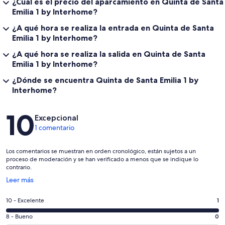
¿Cuál es el precio del aparcamiento en Quinta de Santa
Emilia 1 by Interhome?
¿A qué hora se realiza la entrada en Quinta de Santa
Emilia 1 by Interhome?
¿A qué hora se realiza la salida en Quinta de Santa
Emilia 1 by Interhome?
¿Dónde se encuentra Quinta de Santa Emilia 1 by
Interhome?
Comentarios
10
Excepcional
1 comentario
Los comentarios se muestran en orden cronológico, están sujetos a un
proceso de moderación y se han verificado a menos que se indique lo
contrario.
Se
Leer más
abre
en
1
10 - Excelente
1
una
comentarios
ventana
0
8 - Bueno
0
de
nueva