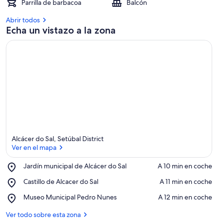
Parrilla de barbacoa
Balcón
Abrir todos
Echa un vistazo a la zona
Alcácer do Sal, Setúbal District
Ver en el mapa
Place,
Jardín municipal de Alcácer do Sal
‪A 10 min en coche‬
Jardín
Ver en el mapa
Place,
Castillo de Alcacer do Sal
‪A 11 min en coche‬
municipal
Castillo
de
Place,
Museo Municipal Pedro Nunes
‪A 12 min en coche‬
de
Alcácer
Museo
Alcacer
do
Municipal
Ver todo sobre esta zona
do
Sal