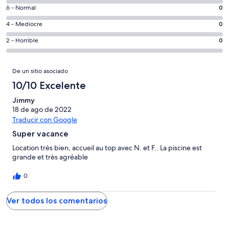
comentarios
un
0
6 - Normal
0
de
total
comentarios
un
0
4 - Mediocre
0
de
de
total
comentarios
1
un
0
2 - Horrible
0
de
de
con
total
comentarios
1
un
una
de
de
Comentarios
con
total
puntuación
De un sitio asociado
1
un
una
de
de
con
total
10/10 Excelente
puntuación
1
10
una
de
de
con
Jimmy
-
puntuación
1
8
18 de ago de 2022
una
Excelente
de
con
Traducir con Google
-
puntuación
6
una
Bueno
de
Super vacance
-
puntuación
4
Normal
de
Location très bien, accueil au top avec N. et F.. La piscine est
-
grande et très agréable
2
Mediocre
-
0
Horrible
Ver todos los comentarios