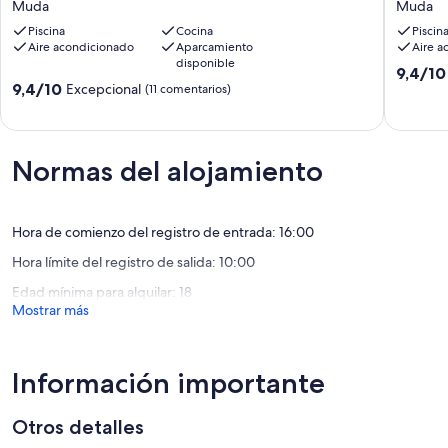
Muda
Muda
comfort
comfort
abejas
Piscina
Cocina
Piscin
in
in
Acceso inalámbrico a internet (WIFI)
Aire acondicionado
Aparcamiento
Aire a
Nature
Nature
disponible
-
-
incl. en el precio pero debiendo reservarse de antemano:
9.4
9,4/10
9.4
Suite
9,4/10
Lodge
Cama para niños (hasta 2 años)
Excepcional
sobre
(11 comentarios)
sobre
Muda
T1
Trona
10,
10,
Muda
Excepcio
Excepcional,
Deposit information:
(20 come
(11 comentarios)
Fianza en efectivo: 200.0 EUR
Normas del alojamiento
#PT7580.1.1
Hora de comienzo del registro de entrada: 16:00
Hora límite del registro de salida: 10:00
Edad mínima para alquilar: 18
Mostrar más
Información importante
Otros detalles