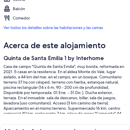
Balcón
Comedor
Ver todos los detalles sobre las habitaciones y las camas
Acerca de este alojamiento
Quinta de Santa Emilia 1 by Interhome
Casa de campo "Quinta de Santa Emilia", muy bonita, reformada en
2021. 5 casas en la residencia. En el aldea Monte do Vale, lugar
aislado, a 44 km del mar, en el campo, en un bosque. Comunitario:
terreno 37 ha con césped, terreno con hierba, estanque natural,
piscina rectangular (14 x 6 m, 90 - 200 cm de profundidad,
Disponible por temporada: 01.Ene. - 31.Dic.). Ducha exterior,
terraza. En el inmueble: sala de descanso, billar, sala de juegos,
lavadora (uso comunitario). Acceso (3 km camino de tierra).
Aparcamiento en el mismo terreno. Supermercado 16 km, centro
comercial 40 km, restaurante 7 km, playa de arena "Comporta" 44
km. Atracciones en los alrededores: Alcácer do Sal 15 km, Setúbal 40
km, Aeroporto Lisboa 80 km. El propietario no acepta grupos de
adolescentes/jóvenes. A tener en cuenta: el propietario vive en el