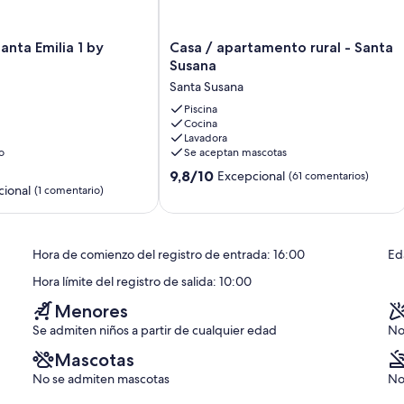
Casa
anta Emilia 1 by
Casa / apartamento rural - Santa
/
Susana
e estancia.
apartamento
Santa Susana
rural
ar a las abejas
-
Piscina
Cocina
Santa
Lavadora
Susana
o
Se aceptan mascotas
Santa
9.8
Susana
9,8/10
Excepcional
(61 comentarios)
ional
sobre
(1 comentario)
10,
Excepcional,
(61 comentarios)
Hora de comienzo del registro de entrada: 16:00
Ed
Hora límite del registro de salida: 10:00
Menores
Se admiten niños a partir de cualquier edad
No
Mascotas
No se admiten mascotas
No