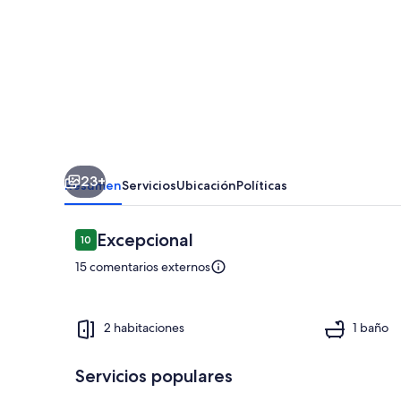
de
Santa
Emilia
2
by
Interhome
23+
Resumen
Servicios
Ubicación
Políticas
Comentarios
Excepcional
10
10 de 10
15 comentarios externos
Piscina
2 habitaciones
1 baño
Servicios populares