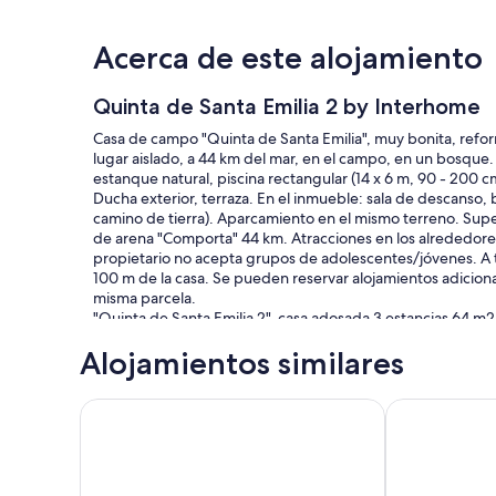
Acerca de este alojamiento
Quinta de Santa Emilia 2 by Interhome
Casa de campo "Quinta de Santa Emilia", muy bonita, reform
lugar aislado, a 44 km del mar, en el campo, en un bosque.
estanque natural, piscina rectangular (14 x 6 m, 90 - 200 
Ducha exterior, terraza. En el inmueble: sala de descanso, b
camino de tierra). Aparcamiento en el mismo terreno. Sup
de arena "Comporta" 44 km. Atracciones en los alrededores
propietario no acepta grupos de adolescentes/jóvenes. A t
100 m de la casa. Se pueden reservar alojamientos adicional
misma parcela.
"Quinta de Santa Emilia 2", casa adosada 3 estancias 64 m
comedor 38 m2 con TV satélite, aire acondicionado y bomba 
Alojamientos similares
(160 cm, 200 cm de longitud), aire acondicionado y bomba 
de longitud), aire acondicionado y bomba de calor, caliente.
tostadora, hervidor de agua eléctrico, microondas, congelad
Calm and comfort in Nature - Lodge T1
Quinta de San
Ducha/WC. Calefacción eléctrica. Terraza 21 m2, cubierta 
de: plancha, trona, cuna, secador de pelo. Internet (Wifi, 
Incluído en el precio: