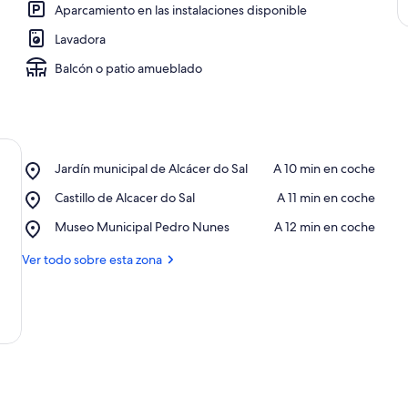
Aparcamiento en las instalaciones disponible
Lavadora
Balcón o patio amueblado
Place,
Jardín municipal de Alcácer do Sal
‪A 10 min en coche‬
Jardín
Place,
Castillo de Alcacer do Sal
‪A 11 min en coche‬
municipal
Castillo
de
Place,
Museo Municipal Pedro Nunes
‪A 12 min en coche‬
de
Alcácer
Museo
Alcacer
do
Municipal
Ver todo sobre esta zona
do
Sal
Pedro
Sal
Nunes