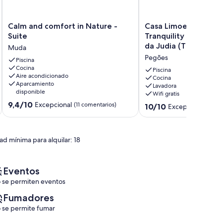
Calm
Casa
Calm and comfort in Nature -
Casa Limoeiro – Com
and
Limoeiro
Suite
Tranquility for 4 Gue
comfort
–
da Judia (T2)
Muda
in
Comfort
Pegões
Nature
Piscina
and
Cocina
-
Tranquility
Piscina
Aire acondicionado
Suite
for
Cocina
Aparcamiento
Lavadora
Muda
4
disponible
Wifi gratis
Guests
9.4
9,4/10
Excepcional
(11 comentarios)
|
10.0
10/10
Excepcional
(1 co
sobre
Casas
sobre
10,
da
10,
Excepcional,
Judia
Excepcional,
(11 comentarios)
ad mínima para alquilar: 18
(T2)
(1 comentario)
Pegões
Eventos
 se permiten eventos
Fumadores
 se permite fumar