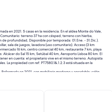
ada en 2021. 5 casas en la residencia. En el aldea Monte do Vale,
 Comunitario: terreno 37 ha con césped, terreno con hierba,
cm de profundidad, Disponible por temporada: 01.Ene. - 31.Dic.).
illar, sala de juegos, lavadora (uso comunitario). Acceso (3 km
ermercado 16 km, centro comercial 40 km, restaurante 7 km, playa
: Alcácer do Sal 15 km, Setúbal 40 km, Aeroporto Lisboa 80 km. El
ener en cuenta: el propietario vive en el mismo terreno. Autopista
es. La propiedad con ref: PT7580.1&.1.2.3 está situada en la
2. Reformada en 2021, con mobiliario moderno y agradable: salón-
de calor, caliente. Salida a la terraza. 1 dorm. con 1 cama doble
de calor, caliente. 1 dorm. con 1 cama doble (1 x 140 cm, 200 cm
 Cocina abierta (horno, lavavajillas, 4 placas de vitrocerámica,
or, cafetera eléctrica, Cápsulas de café (Krups) extra).
ta Emilia 1 by Interhome
Casa / apartamento rural - Santa Sus
terraza grande 37 m2. Muebles de terraza. El alojamiento dispone
gratis). A tener en cuenta: detector de humo, extintores. 123152/AL