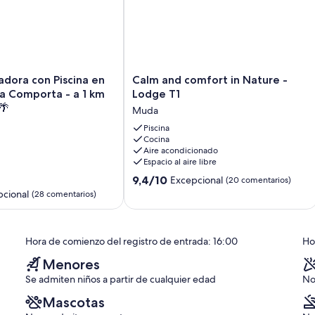
Calm
tadora con Piscina en
Calm and comfort in Nature -
and
a Comporta - a 1 km
Lodge T1
comfort
🌴
Muda
in
Nature
Piscina
Cocina
-
Aire acondicionado
Lodge
Espacio al aire libre
T1
9.4
Muda
9,4/10
Excepcional
(20 comentarios)
sobre
pcional
(28 comentarios)
10,
Excepcional,
(20 comentarios)
Hora de comienzo del registro de entrada: 16:00
Hor
os)
Menores
Se admiten niños a partir de cualquier edad
No
Mascotas