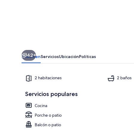
Vista
de
Alcácer:
Casa
Vacacional
para
42+
4
Resumen
Servicios
Ubicación
Políticas
Personas
2 habitaciones
2 baños
Servicios populares
Terraza o pat
Cocina
Porche o patio
Balcón o patio