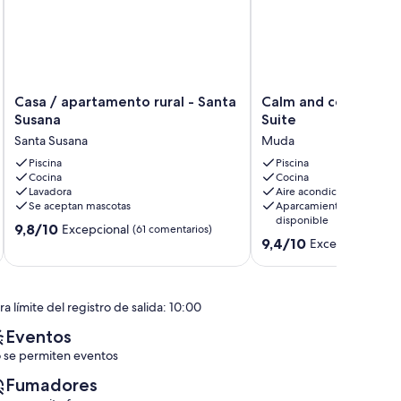
Casa
Calm
Casa / apartamento rural - Santa
Calm and comfort in
/
and
Susana
Suite
apartamento
comfort
Santa Susana
Muda
rural
in
-
Piscina
Nature
Piscina
Cocina
Cocina
Santa
-
Lavadora
Aire acondicionado
Susana
Suite
Se aceptan mascotas
Aparcamiento
Santa
Muda
disponible
9.8
Susana
9,8/10
Excepcional
(61 comentarios)
9.4
9,4/10
sobre
Excepcional
(11 
sobre
10,
10,
Excepcional,
Excepcional,
(61 comentarios)
(11 comentarios)
a límite del registro de salida: 10:00
Eventos
 se permiten eventos
Fumadores