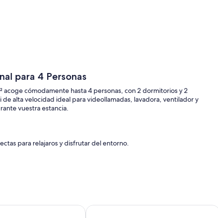
onal para 4 Personas
 m² acoge cómodamente hasta 4 personas, con 2 dormitorios y 2
de alta velocidad ideal para videollamadas, lavadora, ventilador y
ante vuestra estancia.
fectas para relajaros y disfrutar del entorno.
 en cuenta que no se permiten eventos en la propiedad.
ora con Piscina en la verdadera Comporta - a 1 km de la Playa 
Calm and comfort in Nature - Lodge 