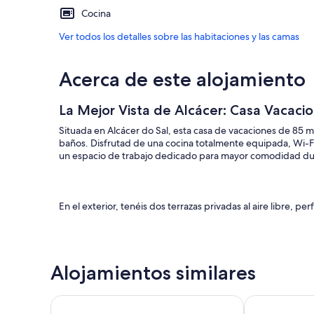
Cocina
Ver todos los detalles sobre las habitaciones y las camas
Acerca de este alojamiento
La Mejor Vista de Alcácer: Casa Vacaci
Situada en Alcácer do Sal, esta casa de vacaciones de 85
baños. Disfrutad de una cocina totalmente equipada, Wi-Fi 
un espacio de trabajo dedicado para mayor comodidad dur
En el exterior, tenéis dos terrazas privadas al aire libre, per
Podéis aparcar en la calle para vuestra comodidad. Tened
Alojamientos similares
Quinta de Santa Emilia 1 by Interhome
Villa Encantad