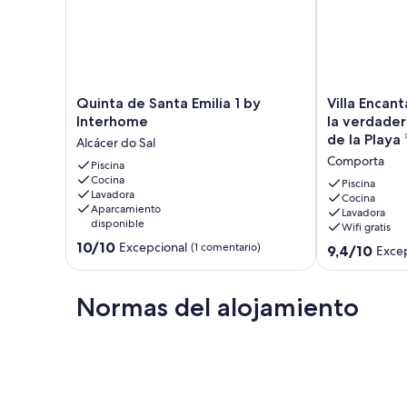
Quinta
Villa
Quinta de Santa Emilia 1 by
Villa Encan
de
Encantadora
Interhome
la verdader
Santa
con
de la Playa 
Alcácer do Sal
Emilia
Piscina
Comporta
1
Piscina
en
Cocina
by
la
Piscina
Lavadora
Interhome
verdadera
Cocina
Aparcamiento
Lavadora
Alcácer
Comporta
disponible
Wifi gratis
do
-
10.0
10/10
Excepcional
Sal
(1 comentario)
a
9.4
9,4/10
Exce
sobre
1
sobre
10,
km
10,
Excepcional,
de
Excepcional,
Normas del alojamiento
(1 comentario)
la
(28 comentari
Playa
🌴
Comporta