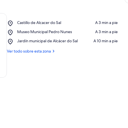
Place,
Castillo de Alcacer do Sal
‪A 3 min a pie‬
Castillo
Place,
Museo Municipal Pedro Nunes
‪A 3 min a pie‬
de
Museo
Alcacer
Place,
Jardín municipal de Alcácer do Sal
‪A 10 min a pie‬
Municipal
do
Jardín
Pedro
Sal
municipal
Ver todo sobre esta zona
Nunes
de
Alcácer
do
Sal