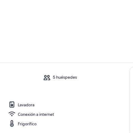
Zona de esta
Interior
5 huéspedes
io
Lavadora
Conexión a internet
Frigorífico