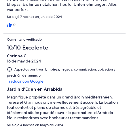
Ehepaar bis hin zu nützlichen Tips für Unternehmungen. Alles
war perfekt.
Se alojó 7 noches en junio de 2024
0
Comentario verificado
10/10 Excelente
Corinne C.
16 de may de 2024
Aspectos positivos: Limpieza, llegada, comunicación, ubicación y
precisión del anuncio
Traducir con Google
Jardin d'Éden en Arrabida
Magnifique propriété dans un grand jardin méditerranéen.
Teresa et Gian nous ont merveilleusement accueilli. La location
tout confort et pleine de charme est très agréable et
idéalement située pour découvrir le parc naturel d'Arrabida.
Nous reviendrons avec bonheur et recommandons
chaleureusement ce logement
Se alojó 4 noches en mayo de 2024