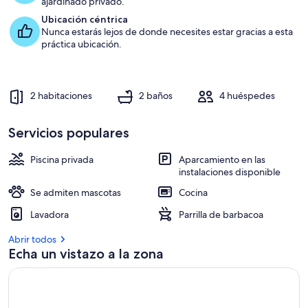
ajardinado privado.
e
Ubicación céntrica
l
Nunca estarás lejos de donde necesites estar gracias a esta
o
práctica ubicación.
s
a
l
2 habitaciones
2 baños
4 huéspedes
o
j
a
Servicios populares
m
i
Piscina privada
Aparcamiento en las
e
instalaciones disponible
n
t
Se admiten mascotas
Cocina
o
Lavadora
Parrilla de barbacoa
s
Abrir todos
m
Echa un vistazo a la zona
e
j
o
r