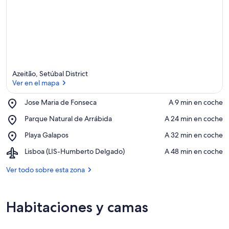
v
a
l
o
r
a
d
o
Azeitão, Setúbal District
s
Ver en el mapa
d
Place,
Jose Maria de Fonseca
‪A 9 min en coche‬
e
Jose
Ver en el mapa
Place,
Parque Natural de Arrábida
‪A 24 min en coche‬
Maria
l
Parque
de
a
Place,
Playa Galapos
‪A 32 min en coche‬
Natural
Fonseca
Playa
de
Airport,
Lisboa (LIS-Humberto Delgado)
‪A 48 min en coche‬
z
Galapos
Arrábida
Lisboa
o
(LIS-
Ver todo sobre esta zona
n
Humberto
a
Delgado)
Habitaciones y camas