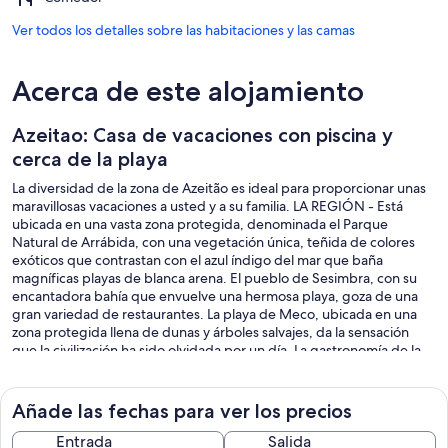
Ver todos los detalles sobre las habitaciones y las camas
Acerca de este alojamiento
Azeitao: Casa de vacaciones con piscina y
cerca de la playa
La diversidad de la zona de Azeitão es ideal para proporcionar unas
maravillosas vacaciones a usted y a su familia. LA REGIÓN - Está
ubicada en una vasta zona protegida, denominada el Parque
Natural de Arrábida, con una vegetación única, teñida de colores
exóticos que contrastan con el azul índigo del mar que baña
magníficas playas de blanca arena. El pueblo de Sesimbra, con su
encantadora bahía que envuelve una hermosa playa, goza de una
gran variedad de restaurantes. La playa de Meco, ubicada en una
zona protegida llena de dunas y árboles salvajes, da la sensación
que la civilización ha sido olvidada por un día. La gastronomía de la
Península de Setúbal es famosa por su soberbio pescado grillé, los
deliciosos mariscos, así como todo tipo de postres, muy conocidos
en todo el país. No pueden dejar de probar el famoso queso
Añade las fechas para ver los precios
fundente de oveja, el vino Moscatel y mucho más! RL VINO -
Palmela, un pequeño pueblo situado a pocos kilómetros de nuestra
Entrada
Salida