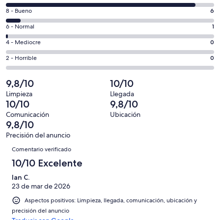
una
comentarios
ventana
6
8 - Bueno
6
de
nueva
comentarios
un
1
6 - Normal
1
de
total
comentarios
un
0
4 - Mediocre
0
de
de
total
comentarios
82
un
0
2 - Horrible
0
de
de
con
total
comentarios
82
un
una
de
de
9,8/10
10/10
con
total
puntuación
82
un
una
de
Limpieza
Llegada
de
con
total
10/10
9,8/10
puntuación
82
10
una
de
de
con
Comunicación
Ubicación
-
puntuación
82
9,8/10
8
una
Excelente
de
con
-
puntuación
Precisión del anuncio
6
una
Comentarios
Bueno
de
Comentario verificado
-
puntuación
4
Normal
de
10/10 Excelente
-
2
Mediocre
Ian C.
-
23 de mar de 2026
Horrible
Aspectos positivos: Limpieza, llegada, comunicación, ubicación y
precisión del anuncio