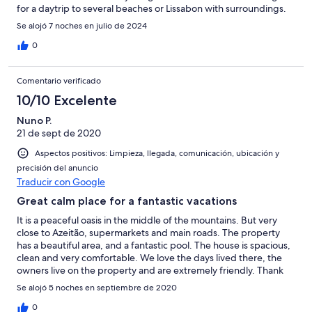
for a daytrip to several beaches or Lissabon with surroundings.
Se alojó 7 noches en julio de 2024
0
Comentario verificado
10/10 Excelente
Nuno P.
21 de sept de 2020
Aspectos positivos: Limpieza, llegada, comunicación, ubicación y
precisión del anuncio
Traducir con Google
Great calm place for a fantastic vacations
It is a peaceful oasis in the middle of the mountains. But very
close to Azeitão, supermarkets and main roads. The property
has a beautiful area, and a fantastic pool. The house is spacious,
clean and very comfortable. We love the days lived there, the
owners live on the property and are extremely friendly. Thank
you very much, we hope to return.
Se alojó 5 noches en septiembre de 2020
0