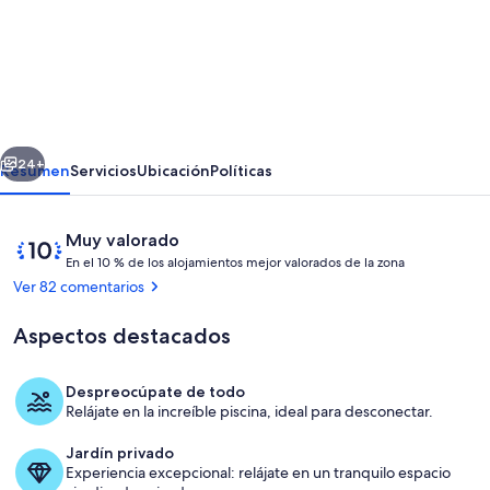
de
Azeitao:
Casa
de
vacaciones
erior
Siguiente
con
24+
Resumen
Servicios
Ubicación
Políticas
piscina
y
Comentarios
10
Muy valorado
cerca
E
de
En el 10 % de los alojamientos mejor valorados de la zona
n
10,
Ver 82 comentarios
de
Muy
e
la
valorado
Aspectos destacados
l
playa
1
Despreocúpate de todo
0
Piscina
Relájate en la increíble piscina, ideal para desconectar.
%
Jardín privado
Experiencia excepcional: relájate en un tranquilo espacio
d