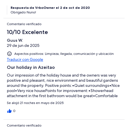
Respuesta de VrboOwner el 2 de oct de 2020
Obrigado Nuno!
Comentario verificado
10/10 Excelente
Guus W.
29 de jun de 2025
Aspectos positivos: Limpieza, llegada, comunicación y ubicación
Traducir con Google
Our holiday in Azeitao
Our impression of the holiday house and the owners was very
positive and pleasant, nice environment and beautiful gardens
around the property. Positive points:•Quiet surroundings•Nice
pool•Very nice housePoints for improvement:•Showerhead
attachment in the first bathroom would be great•Comfortable
chairs in the garden Overall impression, great house, great
Se alojó 21 noches en mayo de 2025
location, but you need your own transportation, and nice
owners.
0
Comentario verificado