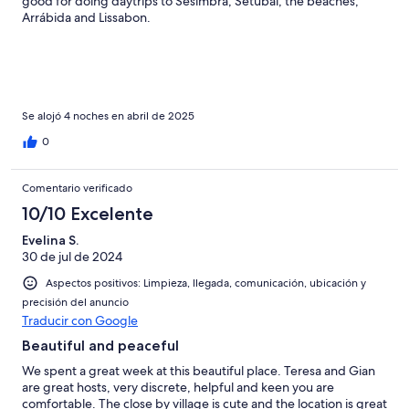
good for doing daytrips to Sesimbra, Setubal, the beaches,
Arrábida and Lissabon.
Se alojó 4 noches en abril de 2025
0
Comentario verificado
10/10 Excelente
Evelina S.
30 de jul de 2024
Aspectos positivos: Limpieza, llegada, comunicación, ubicación y
precisión del anuncio
Traducir con Google
Beautiful and peaceful
We spent a great week at this beautiful place. Teresa and Gian
are great hosts, very discrete, helpful and keen you are
comfortable. The close by village is cute and the location is great