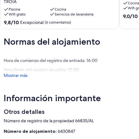
TROIA
de
w/
Cocin
3) Se solicita un pago de 70 € para la limpieza de la casa después de
Wifi gr
3
Garden
la estancia.
Piscina
Cocina
dormitorios,
Wifi gratis
Servicios de lavandería
by
4) No se permiten fiestas y personas adicionales en la casa sin el
9.0
9,0/10
fantástica
LovelySt
permiso de los propietarios.
sobre
9.8
9,8/10
Excepcional
(6 comentarios)
piscina,
Ciudad
5) Cama supletoria para bebé, para uso durante una semana: 50 €
10,
sobre
terrazas,
vieja
Impresi
10,
a
de
(6 comen
Excepcional,
Normas del alojamiento
50
Lisboa
(6 comentarios)
metros
de
la
Hora de comienzo del registro de entrada: 16:00
playa
Hora límite del registro de salida: 12:00
TROIA
Mostrar más
Información importante
Otros detalles
Número de registro de la propiedad 66835/AL
Número de alojamiento:
6430847