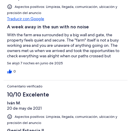
Aspectos positivos: Limpieza, llegada, comunicación, ubicación y
precisión del anuncio
Traducir con Google
A week away in the sun with no noise
With the farm area surrounded by a big wall and gate, the
property feels quiet and secure. The "farm" itself is not a busy
working area and you are unaware of anything going on. The
owners met us when we arrived and took the opportunities to
check everything was alright when our paths crossed but
otherwise we didn't see them. The swimming pool was a
Se alojó 7 noches en junio de 2025
massive 12m x 6m, spotless and cleaned and treated regularly
and was very welcome at 40C. Things to be aware of are that
0
the villa does not have air conditioning but it does have shutters
all around to keep the sun out. Additionally the WiFi was slow
Comentario verificado
and there was no TV - totally welcome and not a problem in our
case but it might impact some people.
10/10 Excelente
Iván M.
20 de may de 2021
Aspectos positivos: Limpieza, llegada, comunicación, ubicación y
precisión del anuncio
Genial Estancia !!