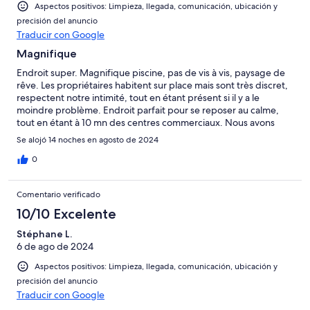
Aspectos positivos: Limpieza, llegada, comunicación, ubicación y
precisión del anuncio
Traducir con Google
Magnifique
Endroit super. Magnifique piscine, pas de vis à vis, paysage de
rêve. Les propriétaires habitent sur place mais sont très discret,
respectent notre intimité, tout en étant présent si il y a le
moindre problème. Endroit parfait pour se reposer au calme,
tout en étant à 10 mn des centres commerciaux. Nous avons
adorer notre séjour et l'accueil de nos hôtes qui parlent Français
Se alojó 14 noches en agosto de 2024
également. Nous les remercions pour leur invitation à prendre
l'apéro avec eux. Ils sont d'une gentillesse exceptionnelle. Nous
0
reviendrons avec grand plaisir.
Comentario verificado
10/10 Excelente
Stéphane L.
6 de ago de 2024
Aspectos positivos: Limpieza, llegada, comunicación, ubicación y
precisión del anuncio
Traducir con Google