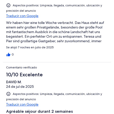
Aspectos positivos: Limpieza, llegada, comunicación, ubicación y
precisión del anuncio
Traducir con Google
Wir haben hier eine tolle Woche verbracht. Das Haus steht auf
einem sehr großen Privatgelände, besonders der große Pool
mit fantastischem Ausblick in die schöne Landschaft hat uns
begeistert. Ein perfekter Ort um zu entspannen. Teresa und
Pier sind großartige Gastgeber, sehr zuvorkommend, immer
ansprechbar, aber diskret. Vielen Dank dafür!! Wir würden
Se alojó 7 noches en julio de 2025
jederzeit wiederkommen!
0
Comentario verificado
10/10 Excelente
DAVID M.
24 de jul de 2025
Aspectos positivos: Limpieza, llegada, comunicación, ubicación y
precisión del anuncio
Traducir con Google
Agréable séjour durant 2 semaines