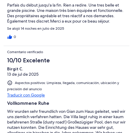
Parfais du début jusqu'a la fin. Rien a redire. Une tres belle et
grande piscine. Une maison très bien équipée et fonctionnelle.
Des propriétaires agréable et tres réactif a nos demandes.
Également tres discret.Merci a eux pour ce beau séjour.
Se alojó 14 noches en julio de 2025
0
Comentario verificado
10/10 Excelente
Birgit C.
13 de jul de 2025
Aspectos positivos: Limpieza, llegada, comunicación, ubicación y
precisión del anuncio
Traducir con Google
Vollkommene Ruhe
Wir wurden sehr freundlich von Gian zum Haus geleitet, weil wir
uns ziemlich verfahren hatten. Die Villa liegt ruhig in einer kaum
befahrenen Straße (dusty road!) Großezügiger Pool, den nur wir
nutzen konnten. Die Einrichtung des Hauses war sehr gut,
allerdings ein bisschen in die Jahre gekommen. Wir haben uns