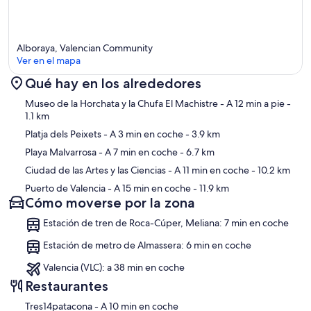
Alboraya, Valencian Community
Ver en el mapa
Qué hay en los alrededores
Mapa
Museo de la Horchata y la Chufa El Machistre
- A 12 min a pie
-
1.1 km
Platja dels Peixets
- A 3 min en coche
- 3.9 km
Playa Malvarrosa
- A 7 min en coche
- 6.7 km
Ciudad de las Artes y las Ciencias
- A 11 min en coche
- 10.2 km
Puerto de Valencia
- A 15 min en coche
- 11.9 km
Cómo moverse por la zona
Estación de tren de Roca-Cúper, Meliana: 7 min en coche
Estación de metro de Almassera: 6 min en coche
Valencia (VLC): a 38 min en coche
Restaurantes
‪Tres14patacona - ‬A 10 min en coche