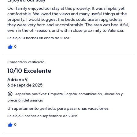
Our family enjoyed our stay at this property. It was simple, yet
comfortable. We loved the views and many useful things at the
property. I would suggest the beds could use an upgrade as
they were very hard and uncomfortable. The area was beautiful,
even in the off-season, and within close proximity to Valencia.
The host was responsive and tried to help where possible.
Se alojó 10 noches en enero de 2023
Plumbing problems, one fixed next day, the other, hopefully
fixed after our stay because it required a plumber.
0
Comentario verificado
10/10 Excelente
Adriana V.
6 de sept de 2025
Aspectos positivos: Limpieza, llegada, comunicación, ubicación y
precisión del anuncio
Un apartamento perfecto para pasar unas vacaciones
Se alojó 3 noches en septiembre de 2025
0