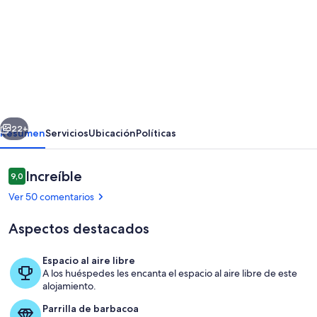
imágenes
de
ValenciaBeachHome,
apartamento
familiar
en
erior
Siguiente
la
22+
Resumen
Servicios
Ubicación
Políticas
playa
de
Comentarios
Increíble
9,0
9,0 de 10
Valencia
Ver 50 comentarios
Aspectos destacados
Espacio al aire libre
A los huéspedes les encanta el espacio al aire libre de este
Jardines del alojamiento
alojamiento.
Parrilla de barbacoa