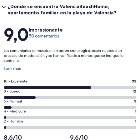
¿Dónde se encuentra ValenciaBeachHome,
apartamento familiar en la playa de Valencia?
Comentarios
9,0
Impresionante
50 comentarios
Los comentarios se muestran en orden cronológico, están sujetos a un
proceso de moderación y se han verificado a menos que se indique lo
contrario.
Se
Leer más
abre
en
33
10 - Excelente
33
una
comentarios
ventana
12
8 - Bueno
12
de
nueva
comentarios
un
3
6 - Normal
3
de
total
comentarios
un
1
4 - Mediocre
1
de
de
total
comentarios
50
un
1
2 - Horrible
1
de
de
con
total
comentarios
50
un
una
de
de
8,6/10
9,6/10
con
total