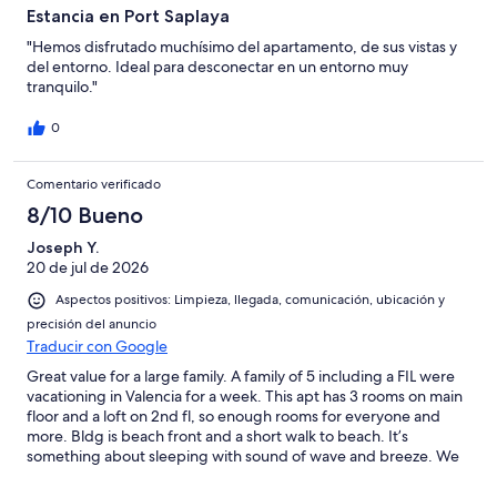
Estancia en Port Saplaya
"Hemos disfrutado muchísimo del apartamento, de sus vistas y
del entorno. Ideal para desconectar en un entorno muy
tranquilo."
0
Comentario verificado
8/10 Bueno
Joseph Y.
20 de jul de 2026
Aspectos positivos: Limpieza, llegada, comunicación, ubicación y
precisión del anuncio
Traducir con Google
Great value for a large family. A family of 5 including a FIL were
vacationing in Valencia for a week. This apt has 3 rooms on main
floor and a loft on 2nd fl, so enough rooms for everyone and
more. Bldg is beach front and a short walk to beach. It’s
something about sleeping with sound of wave and breeze. We
appreciate that apt has two beach umbrellas with carrier with
wheels. Owner provided with pool pass, but it wasn’t for the