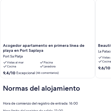
Acogedor apartamento en primera línea de playa en Port Sap
Beautifu
..........................................................................................................
........................
Acogedor
Beautifu
Acogedor apartamento en primera línea de
Beauti
apartamento
apartme
playa en Port Saplaya
La Patac
en
on
Port Sa Platja
Vistas
primera
the
Cocin
línea
Vistas al mar
Piscina
beach
Cocina
Lavadora
de
La
9.6
9,6/10
playa
Patacon
sobre
9.4
9,4/10
Excepcional
(46 comentarios)
en
Alboray
10,
sobre
Port
Excepcio
10,
Saplaya
(57 come
Excepcional,
Normas del alojamiento
Port
(46 comentarios)
Sa
Platja
Hora de comienzo del registro de entrada: 16:00
Hora límite del registro de salida: 12:00