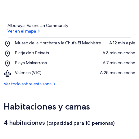
Alboraya, Valencian Community
Ver en el mapa
Place,
Museo de la Horchata y la Chufa El Machistre
‪A 12 min a pie‬
Museo
Ver en el mapa
Place,
Platja dels Peixets
‪A 3 min en coche‬
de
Platja
la
Place,
Playa Malvarrosa
‪A 7 min en coche‬
dels
Horchata
Playa
Peixets
y
Airport,
Valencia (VLC)
‪A 25 min en coche‬
Malvarrosa
la
Valencia
Chufa
(VLC)
Ver todo sobre esta zona
El
Machistre
Habitaciones y camas
4 habitaciones
(capacidad para 10 personas)