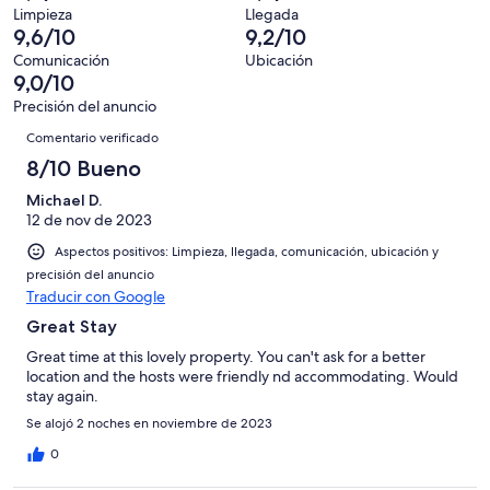
puntuación
50
un
una
de
Limpieza
Llegada
de
con
total
9,6/10
9,2/10
puntuación
50
10
una
de
de
con
Comunicación
Ubicación
-
puntuación
50
9,0/10
8
una
Excelente
de
con
-
puntuación
Precisión del anuncio
6
una
Comentarios
Bueno
de
Comentario verificado
-
puntuación
4
Normal
de
8/10 Bueno
-
2
Mediocre
Michael D.
-
12 de nov de 2023
Horrible
Aspectos positivos: Limpieza, llegada, comunicación, ubicación y
precisión del anuncio
Traducir con Google
Great Stay
Great time at this lovely property. You can't ask for a better
location and the hosts were friendly nd accommodating. Would
stay again.
Se alojó 2 noches en noviembre de 2023
0