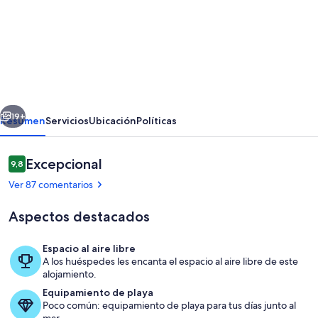
de
Ubicación
tranquila,
directamente
frente
erior
Siguiente
a
19+
Resumen
Servicios
Ubicación
Políticas
la
piscina,
Comentarios
Excepcional
9,8
9,8 de 10
jardines
Ver 87 comentarios
y
Aspectos destacados
Millenium
Golf
Espacio al aire libre
A los huéspedes les encanta el espacio al aire libre de este
Piscina
alojamiento.
Equipamiento de playa
Poco común: equipamiento de playa para tus días junto al