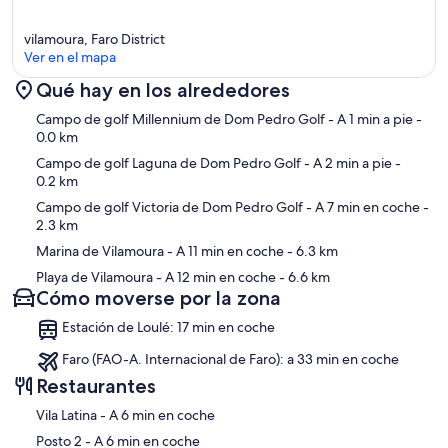
vilamoura, Faro District
Ver en el mapa
Qué hay en los alrededores
Mapa
Campo de golf Millennium de Dom Pedro Golf
- A 1 min a pie
-
0.0 km
Campo de golf Laguna de Dom Pedro Golf
- A 2 min a pie
-
0.2 km
Campo de golf Victoria de Dom Pedro Golf
- A 7 min en coche
-
2.3 km
Marina de Vilamoura
- A 11 min en coche
- 6.3 km
Playa de Vilamoura
- A 12 min en coche
- 6.6 km
Cómo moverse por la zona
Estación de Loulé: 17 min en coche
Faro (FAO-A. Internacional de Faro): a 33 min en coche
Restaurantes
‪Vila Latina - ‬A 6 min en coche
‪Posto 2 - ‬A 6 min en coche