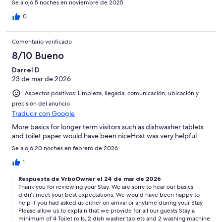
Se alojó 5 noches en noviembre de 2025
0
Comentario verificado
8/10 Bueno
Darrel D.
23 de mar de 2026
Aspectos positivos: Limpieza, llegada, comunicación, ubicación y
precisión del anuncio
Traducir con Google
More basics for longer term visitors such as dishwasher tablets
and toilet paper would have been niceHost was very helpful
Se alojó 20 noches en febrero de 2026
1
Respuesta de VrboOwner el 24 de mar de 2026
Thank you for reviewing your Stay. We are sorry to hear our basics
didn’t meet your best expectations. We would have been happy to
help if you had asked us either on arrival or anytime during your Stay.
Please allow us to explain that we provide for all our guests Stay a
minimum of 4 Toilet rolls, 2 dish washer tablets and 2 washing machine