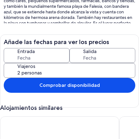
como cafés, pequeños supermercados, farmacias, bancos y tiendas,
y también la mundialmente famosa playa de Falesia, con bandera
azul, que se extiende hasta donde alcanza la vista y cuenta con
kilómetros de hermosa arena dorada. También hay restaurantes en
la playa con tumbonas y sombrillas de alquiler. Es el lugar perfecto
para relajarse en paz, para usarlo como base para unas vacaciones
de golf o para explorar las atracciones cercanas del Algarve.
Añade las fechas para ver los precios
Entrada
Salida
Viajeros
Comprobar disponibilidad
Alojamientos similares
APARTAMENTO DE LUJO, cerca de los campos de golf de Victoria
Apartame