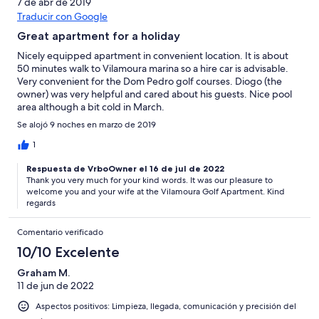
7 de abr de 2019
Traducir con Google
Great apartment for a holiday
Nicely equipped apartment in convenient location. It is about
50 minutes walk to Vilamoura marina so a hire car is advisable.
Very convenient for the Dom Pedro golf courses. Diogo (the
owner) was very helpful and cared about his guests. Nice pool
area although a bit cold in March.
Se alojó 9 noches en marzo de 2019
1
Respuesta de VrboOwner el 16 de jul de 2022
Thank you very much for your kind words. It was our pleasure to
welcome you and your wife at the Vilamoura Golf Apartment. Kind
regards
Comentario verificado
10/10 Excelente
Graham M.
11 de jun de 2022
Aspectos positivos: Limpieza, llegada, comunicación y precisión del