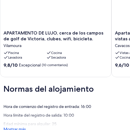
APARTAMENTO
Apartam
APARTAMENTO DE LUJO, cerca de los campos
Aparta
DE
de
de golf de Victoria, clubes, wifi, bicicleta.
vistas 
LUJO,
2
Vilamoura
Cavacos
cerca
dormitor
de
Piscina
Cocina
con
Vistas
Lavadora
Secadora
Cocin
los
piscina
campos
y
9.8
9.6
9,8/10
9,6/10
Excepcional
(10 comentarios)
de
vistas
sobre
sobre
golf
al
10,
10,
de
mar
Excepcional,
Excepcio
Victoria,
Cavacos
(10 comentarios)
(24 come
Normas del alojamiento
clubes,
wifi,
bicicleta.
Vilamoura
Hora de comienzo del registro de entrada: 16:00
Hora límite del registro de salida: 10:00
Edad mínima para alquilar: 25
Mostrar más