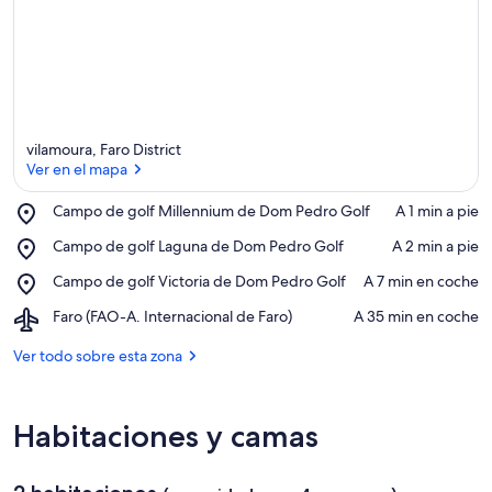
vilamoura, Faro District
Ver en el mapa
Place,
Campo de golf Millennium de Dom Pedro Golf
‪A 1 min a pie‬
Campo
Ver en el mapa
Place,
Campo de golf Laguna de Dom Pedro Golf
‪A 2 min a pie‬
de
Campo
golf
Place,
Campo de golf Victoria de Dom Pedro Golf
‪A 7 min en coche‬
de
Millennium
Campo
golf
de
Airport,
Faro (FAO-A. Internacional de Faro)
‪A 35 min en coche‬
de
Laguna
Dom
Faro
golf
de
Pedro
(FAO-
Ver todo sobre esta zona
Victoria
Dom
Golf
A.
de
Pedro
Internacional
Dom
Golf
de
Pedro
Habitaciones y camas
Faro)
Golf