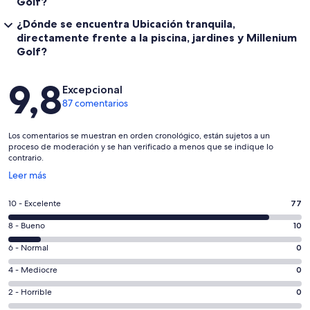
Golf?
¿Dónde se encuentra Ubicación tranquila,
directamente frente a la piscina, jardines y Millenium
Golf?
Comentarios
9,8
Excepcional
87 comentarios
Los comentarios se muestran en orden cronológico, están sujetos a un
proceso de moderación y se han verificado a menos que se indique lo
contrario.
Se
Leer más
abre
en
77
10 - Excelente
77
una
comentarios
ventana
10
8 - Bueno
10
de
nueva
comentarios
un
0
6 - Normal
0
de
total
comentarios
un
0
4 - Mediocre
0
de
de
total
comentarios
87
un
0
2 - Horrible
0
de
de
con
total
comentarios