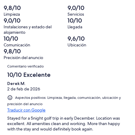
87
un
una
de
de
9,8/10
9,0/10
con
total
puntuación
87
un
una
de
Limpieza
Servicios
de
con
total
9,0/10
10/10
puntuación
87
10
una
de
de
con
Instalaciones y estado del
Llegada
-
puntuación
87
alojamiento
8
una
Excelente
de
con
10/10
9,6/10
-
puntuación
6
una
Comunicación
Ubicación
Bueno
de
-
puntuación
9,8/10
4
Normal
de
Precisión del anuncio
-
2
Comentarios
Mediocre
Comentario verificado
-
10/10 Excelente
Horrible
Derek M.
2 de feb de 2026
Aspectos positivos: Limpieza, llegada, comunicación, ubicación y
precisión del anuncio
Traducir con Google
Stayed for a 5night golf trip in early December. Location was
excellent. All amenities clean and working. More than happy
with the stay and would definitely book again.