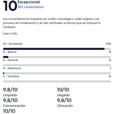
10
Excepcional
180 comentarios
Los comentarios se muestran en orden cronológico, están sujetos a un
proceso de moderación y se han verificado a menos que se indique lo
contrario.
Se
Leer más
abre
en
170
10 - Excelente
170
una
comentarios
ventana
9
8 - Bueno
9
de
nueva
comentarios
un
0
6 - Normal
0
de
total
comentarios
un
1
4 - Mediocre
1
de
de
total
comentarios
180
un
0
2 - Horrible
0
de
de
con
total
comentarios
180
un
una
de
de
9,8/10
10/10
con
total
puntuación
180
un
una
de
Limpieza
Llegada
de
con
total
9,8/10
9,8/10
puntuación
180
10
una
de
de
con
Comunicación
Ubicación
-
puntuación
180
10/10
8
una
Excelente
de