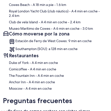
Cowes Beach
- A 18 min a pie
- 1.6 km
Royal London Yacht Club (club náutico)
- A 4 min en coche
-
2.4 km
Club de vela Island
- A 4 min en coche
- 2.4 km
Museo Marítimo de Cowes
- A 6 min en coche
- 3.0 km
Cómo moverse por la zona
Estación de Ferry de West Cowes: 9 min en coche
Southampton (SOU): a 128 min en coche
Restaurantes
‪Duke of York - ‬A 4 min en coche
‪Comicoffee - ‬A 4 min en coche
‪The Fountain Inn - ‬A 4 min en coche
‪Anchor Inn - ‬A 4 min en coche
‪Moocow - ‬A 4 min en coche
Preguntas frecuentes
¿En Casa de campo costera con vistas al mar,