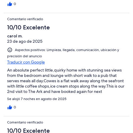
0
Comentario verificado
10/10 Excelente
carol m.
23 de ago de 2025
Aspectos positivos: Limpieza, llegada, comunicación, ubicación y
precisión del anuncio
Traducir con Google
An absolute perfect little,quirky home with stunning sea views
from the bedroom and lounge with short walk to a pub that
serves meals all day.Cowes is a flat walk away along the seafront
with little coffee shops,ice cream stops along the way.This is our
2nd visit to The Ark and have booked again for next
year,communication with host is fabulous,cannot fault.
Se alojó 7 noches en agosto de 2025
0
Comentario verificado
10/10 Excelente