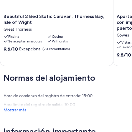
Beautiful
Apartam
Beautiful 2 Bed Static Caravan, Thorness Bay,
Aparta
2
de
Isle of Wight
con im
Bed
lujo
puerto
Great Thorness
Static
frente
Cowes
Caravan,
Piscina
Cocina
al
Se aceptan mascotas
Wifi gratis
Thorness
mar
Vistas
Bay,
en
Lavado
9.6
9,6/10
Excepcional
(20 comentarios)
Isle
Cowes
sobre
9.8
9,8/10
of
con
10,
sobre
Wight
impresi
Excepcional,
10,
Great
vistas
(20 comentarios)
Excepcio
Thorness
panorám
Normas del alojamiento
(159 com
al
puerto
deporti
y
Hora de comienzo del registro de entrada: 15:00
al
Hora límite del registro de salida: 10:00
mar
Mostrar más
Cowes
Información importante