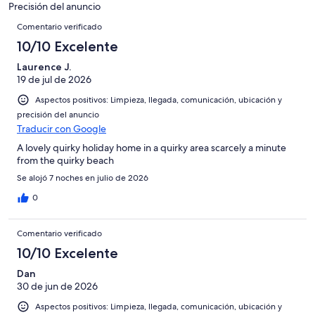
con
-
puntuación
Precisión del anuncio
6
una
Comentarios
Bueno
de
Comentario verificado
-
puntuación
4
Normal
de
10/10 Excelente
-
2
Mediocre
Laurence J.
-
19 de jul de 2026
Horrible
Aspectos positivos: Limpieza, llegada, comunicación, ubicación y
precisión del anuncio
Traducir con Google
A lovely quirky holiday home in a quirky area scarcely a minute
from the quirky beach
Se alojó 7 noches en julio de 2026
0
Comentario verificado
10/10 Excelente
Dan
30 de jun de 2026
Aspectos positivos: Limpieza, llegada, comunicación, ubicación y