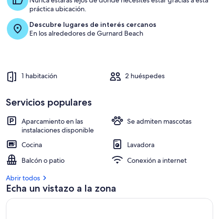
estilo
Nunca estarás lejos de donde necesites estar gracias a esta
práctica ubicación.
Alojamiento
Descubre lugares de interés cercanos
En los alrededores de Gurnard Beach
1 habitación
2 huéspedes
Servicios populares
Aparcamiento en las
Se admiten mascotas
instalaciones disponible
Cocina
Lavadora
Balcón o patio
Conexión a internet
Abrir todos
Echa un vistazo a la zona