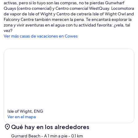
activas, pero si lo tuyo son las compras, no te pierdas Gunwharf
Quays (centro comercial) y Centro comercial WestQuay. Locomotora
de vapor de Isle of Wight y Centro de cetrería Isle of Wight Owl and
Falconry Centre también merecen la pena. Te encantará explorar la
zona y vivir aventuras en el agua con tu actividad favorita: ¿vela, tal
vez?
Ver más casas de vacaciones en Cowes
Isle of Wight, ENG
Ver en el mapa
Qué hay en los alrededores
Mapa
Gurnard Beach
- A 1 min a pie
- 0.1 km