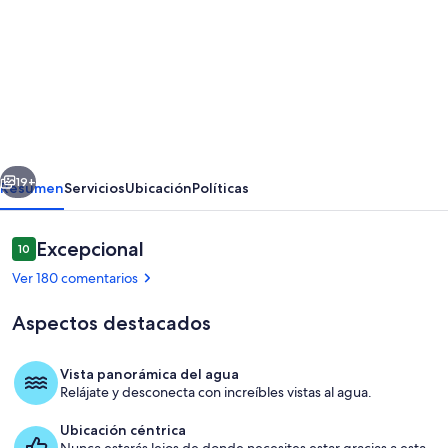
imágenes
de
Casa
de
campo
costera
erior
Siguiente
con
19+
Resumen
Servicios
Ubicación
Políticas
vistas
al
Comentarios
Excepcional
10
10 de 10
mar,
Ver 180 comentarios
totalmente
Aspectos destacados
reformada,
moderna
Vista panorámica del agua
y
Relájate y desconecta con increíbles vistas al agua.
Puerto deportivo
con
Ubicación céntrica