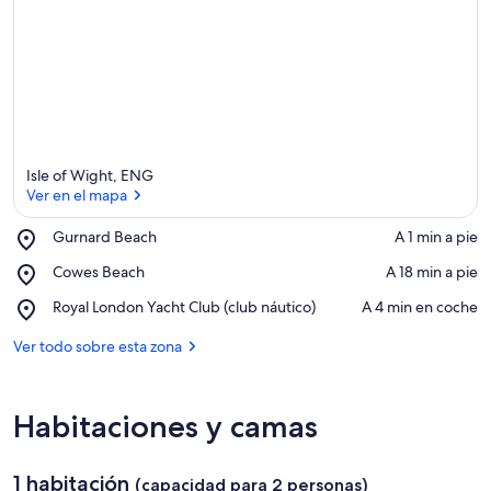
Isle of Wight, ENG
Ver en el mapa
Place,
Gurnard Beach
‪A 1 min a pie‬
Gurnard
Ver en el mapa
Place,
Cowes Beach
‪A 18 min a pie‬
Beach
Cowes
Place,
Royal London Yacht Club (club náutico)
‪A 4 min en coche‬
Beach
Royal
London
Ver todo sobre esta zona
Yacht
Club
(club
Habitaciones y camas
náutico)
1 habitación
(capacidad para 2 personas)