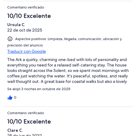
Comentario verificado
10/10 Excelente
Ursula C.
22 de oct de 2025
Aspectos positivos: Limpieza, llegada, comunicación, ubicación y
precisión del anuncio
Traducir con Google
The Ark a quirky, charming one-bed with lots of personality and
everything you need for a relaxed self-catering stay. The house
looks straight across the Solent, so we spent most mornings with
coffee just watching the water. It’s peaceful, spotless, and really
well thought out. A great base for coastal walks but also a lovely
place just to slow down and stay in.
Se alojó 3 noches en octubre de 2025
0
Comentario verificado
10/10 Excelente
Clare C.
25 de jun de 2022