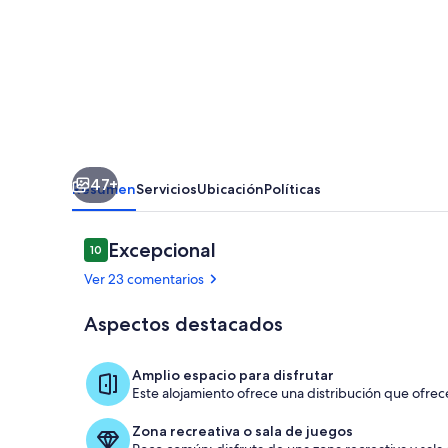
Refurbished
Cozy
Farmhouse
on
100
acres
47+
Resumen
Servicios
Ubicación
Políticas
Comentarios
Excepcional
10
10 de 10
Ver 23 comentarios
Aspectos destacados
Cocina priva
Amplio espacio para disfrutar
Este alojamiento ofrece una distribución que ofrece
Zona recreativa o sala de juegos