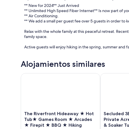
** New for 2024** Just Arrived
** Unlimited High Speed Fiber Internet** Is now part of you
** Air Conditioning.
** We add a small per guest fee over 5 guests in order to k
Relax with the whole family at this peaceful retreat. Recent
family space.
Active guests will enjoy hiking in the spring, summer and fa
30 mins to Port Elgin and Sauble Beach
Alojamientos similares
1 hour and 20 mins to the Chi-Cheemaun ferry
20 mins to Owen Sound
1 hour to Collingwood Ski Resort
The Riverfront Hideaway ★ Hot Tub★ Games Room
Secluded 3BR 
45 Mins to Beaver Valley Ski resort
* Long Term stays pay cleaning fee every 14 days
* No parties.
* The number of people you bring Must match your booki
* Fees will be added automatically over 5 guests @ $20 /p
The
Secluded
The Riverfront Hideaway ★ Hot
Secluded 3
* Garbage bin on site, for guest garbage.
Riverfront
3BR
Tub★ Games Room ★ Arcades
Private Acre
Hideaway
A-
★ Firepit ★ BBQ ★ Hiking
& Soaker T
★
Frame