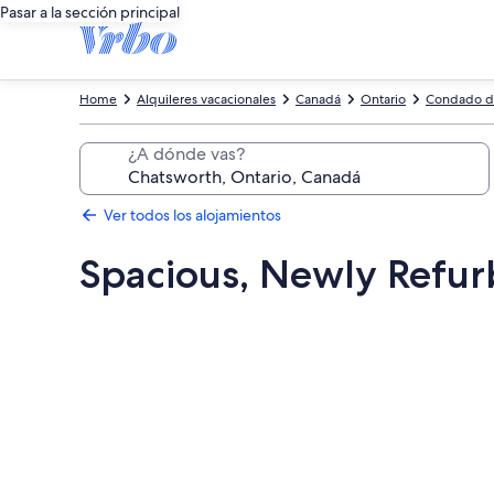
Pasar a la sección principal
Home
Alquileres vacacionales
Canadá
Ontario
Condado d
¿A dónde vas?
Ver todos los alojamientos
Spacious, Newly Refur
Galería
de
imágenes
de
Spacious,
Newly