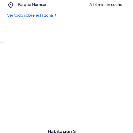
Place,
Parque Harrison
‪A 18 min en coche‬
Inglis
Parque
Harrison
Ver todo sobre esta zona
Habitación 3