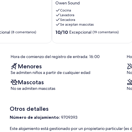
Owen Sound
family
at
Cocina
this
Lavadora
Secadora
peaceful
Se aceptan mascotas
waterfront
cottage.
10.0
10/10
ional
Excepcional
(8 comentarios)
(19 comentarios)
Owen
sobre
Sound
10,
Excepcional,
s)
(19 comentarios)
Hora de comienzo del registro de entrada: 16:00
Hor
Menores
Se admiten niños a partir de cualquier edad
No
Mascotas
No se admiten mascotas
No
Otros detalles
Número de alojamiento:
9709393
Este alojamiento está gestionado por un propietario particular (es