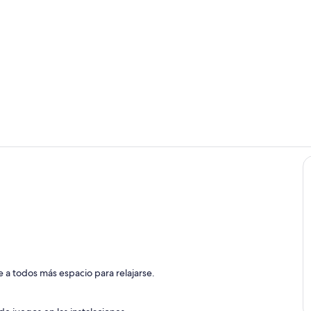
Jardines del
Exterior
da
 a todos más espacio para relajarse.