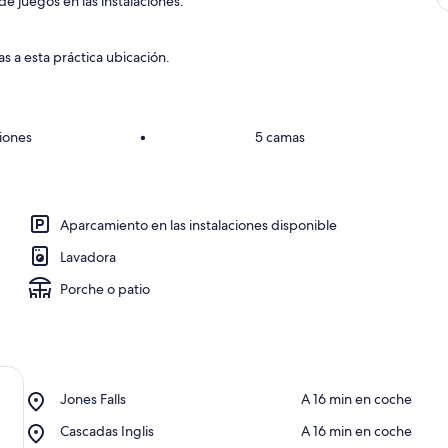
de juegos en las instalaciones.
s a esta práctica ubicación.
iones
•
5 camas
Aparcamiento en las instalaciones disponible
Lavadora
Porche o patio
Place,
Jones Falls
‪A 16 min en coche‬
Jones
Place,
Cascadas Inglis
‪A 16 min en coche‬
Falls
Cascadas