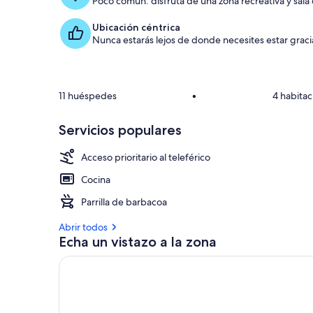
Poco común: disfruta de una zona recreativa y sala 
Ubicación céntrica
Nunca estarás lejos de donde necesites estar gracia
11 huéspedes
•
4 habitac
Servicios populares
Acceso prioritario al teleférico
Cocina
Parrilla de barbacoa
Abrir todos
Echa un vistazo a la zona