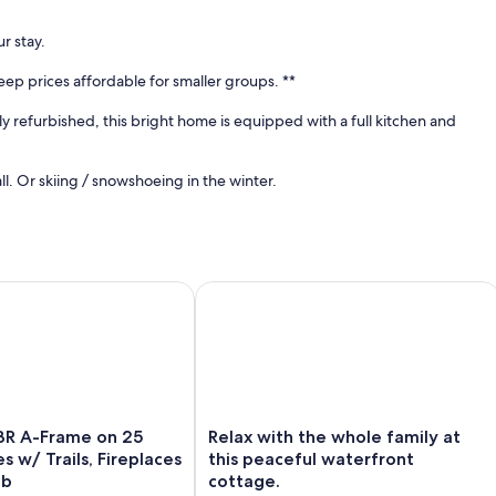
r stay.
eep prices affordable for smaller groups. **
ly refurbished, this bright home is equipped with a full kitchen and
ll. Or skiing / snowshoeing in the winter.
 ★ Arcades ★ Firepit ★ BBQ ★ Hiking
A-Frame on 25 Private Acres w/ Trails, Fireplaces & Soaker Tu
Relax with the whole family at this p
ng.
erson/night.
Relax
BR A-Frame on 25
Relax with the whole family at
with
s w/ Trails, Fireplaces
this peaceful waterfront
the
ub
cottage.
whole