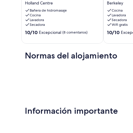
Holland Centre
Berkeley
Hot
on
Tub★
25
Bañera de hidromasaje
Cocina
Games
Cocina
Private
Lavadora
Lavadora
Secadora
Room
Acres
Secadora
Wifi gratis
★
w/
Arcades
Trails,
10.0
10.0
10/10
10/10
Excepcional
Excepc
(8 comentarios)
★
Fireplaces
sobre
sobre
Firepit
&
10,
10,
★
Soaker
Excepcional,
Excepcional,
BBQ
Tub
(8 comentarios)
Normas del alojamiento
(8 comentario
★
Berkeley
Hiking
Holland
Centre
Información importante