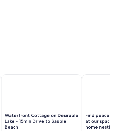
b
eaceful waterfront cottage.
Waterfront Cottage on Desirable Lake - 15min Drive to Saubl
Find peace, comfort, an
Waterfront
Find
Waterfront Cottage on Desirable
Find peace, comfort,
Cottage
peace,
Lake - 15min Drive to Sauble
at our spacious coun
on
comfort,
Beach
home nestled in the 
Desirable
and