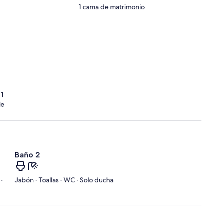
1 cama de matrimonio
1
le
Baño 2
·
Jabón · Toallas · WC · Solo ducha