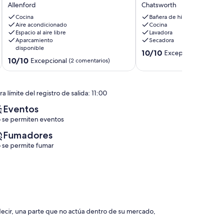
nature in Chatsworth
Allenford
Chatsworth
Lake
privacy
-
at
Cocina
Bañera de hidromasaje
15min
Aire acondicionado
our
Cocina
Espacio al aire libre
Lavadora
Drive
spacious
Aparcamiento
Secadora
to
countryside
disponible
Sauble
home
10.0
10/10
Excepcional
(14 c
10.0
Beach
10/10
nestled
Excepcional
sobre
(2 comentarios)
sobre
Allenford
in
10,
10,
the
Excepcional,
Excepcional,
heart
(14 comentarios)
a límite del registro de salida: 11:00
(2 comentarios)
of
nature
Eventos
in
 se permiten eventos
Chatsworth!
Chatsworth
Fumadores
 se permite fumar
 decir, una parte que no actúa dentro de su mercado,