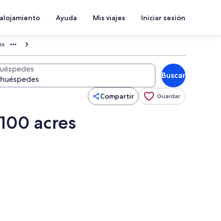
 alojamiento
Ayuda
Mis viajes
Iniciar sesión
es
uéspedes
Buscar
Compartir
Guardar
100 acres