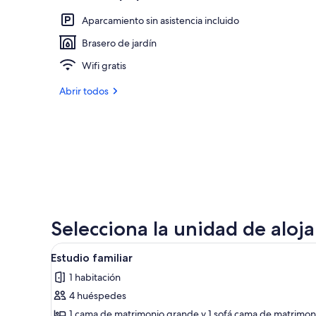
Aparcamiento sin asistencia incluido
Brasero de jardín
Wifi gratis
Abrir todos
Selecciona la unidad de aloj
Abrir
Un escritorio con una lámpara, 
5
Estudio familiar
todas
1 habitación
las
4 huéspedes
fotos
de
1 cama de matrimonio grande y 1 sofá cama de matrimon