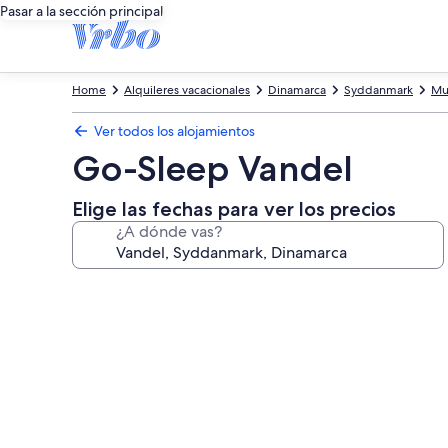
Pasar a la sección principal
Home
Alquileres vacacionales
Dinamarca
Syddanmark
Mu
Ver todos los alojamientos
Go-Sleep Vandel
Elige las fechas para ver los precios
¿A dónde vas?
Galería
de
imágenes
de
Go-
Sleep