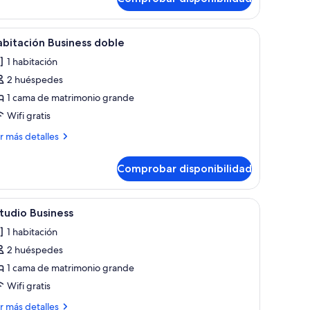
bitación
siness
ble
 de techo y una mesita de noche con lámpara.
á, una mesita redonda y ventana con cortinas.
brir
Habitación de hotel con cama, escritorio y dos
6
bitación Business doble
odas
1 habitación
s
2 huéspedes
otos
e
1 cama de matrimonio grande
abitación
Wifi gratis
usiness
ás
r más detalles
oble
talles
Comprobar disponibilidad
bitación
siness
ble
io y silla. Cuenta con ventana con persianas, lámpara y televisor de pared.
brir
Habitación compacta con cama, escritorio y si
6
tudio Business
odas
1 habitación
s
2 huéspedes
otos
e
1 cama de matrimonio grande
studio
Wifi gratis
usiness
ás
r más detalles