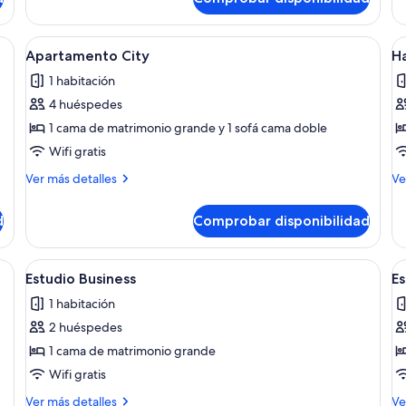
Ha
Bu
do
scritorio y dos sillas, televisor de pantalla plana montado en la pared, luz
Abrir
Una habitación de hotel con cama, sof
A
10
Apartamento City
Ha
todas
t
1 habitación
las
la
4 huéspedes
fotos
f
de
d
1 cama de matrimonio grande y 1 sofá cama doble
Apartamento
H
Wifi gratis
City
B
Más
M
Ver más detalles
Ve
d
detalles
de
de
de
d
Comprobar disponibilidad
Apartamento
Ha
City
Bu
do
na con ducha, cama, escritorio y ventana con cortinas.
Abrir
Habitación compacta con cama, escritor
A
6
Estudio Business
Es
todas
t
1 habitación
las
la
2 huéspedes
fotos
f
de
d
1 cama de matrimonio grande
Estudio
E
Wifi gratis
Business
B
Más
M
Ver más detalles
Ve