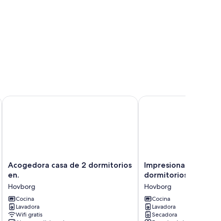
Acogedora casa de 2 dormitorios en.
Impresionante casa de
Acogedora
Impresionante
Acogedora casa de 2 dormitorios
Impresionante casa 
casa
casa
en.
dormitorios en Hov
de
de
Hovborg
Hovborg
2
3
dormitorios
Cocina
dormitorios
Cocina
Lavadora
Lavadora
en.
en
Wifi gratis
Secadora
Hovborg
Hovborg