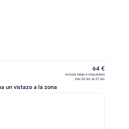
Habitación
El
64 €
precio
rior
Baño
incluye tasas e impuestos
actual
Del 26 dic al 27 dic
es
a un vistazo a la zona
de
64 €