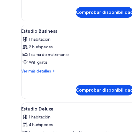
detalles
de
Comprobar disponibilida
Estudio
Business
Abrir
Una cocina moderna con comedor
4
Estudio Business
todas
1 habitación
las
2 huéspedes
fotos
de
1 cama de matrimonio
Estudio
Wifi gratis
Business
Más
Ver más detalles
detalles
de
Estudio
Comprobar disponibilida
Business
Abrir
Una sala de estar moderna con 
5
Estudio Deluxe
todas
1 habitación
las
4 huéspedes
fotos