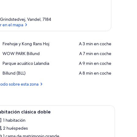
 Grindstedvej, Vandel, 7184
r en el mapa
Ver en el mapa
Place,
Firehoje y Kong Rans Hoj
‪A 3 min en coche‬
Firehoje
Place,
WOW PARK Billund
‪A 7 min en coche‬
y
WOW
Kong
Place,
Parque acuático Lalandia
‪A 9 min en coche‬
PARK
Rans
Parque
Billund
Hoj
Airport,
Billund (BLL)
‪A 8 min en coche‬
acuático
Billund
Lalandia
(BLL)
todo sobre esta zona
io y silla. Cuenta con ventana con persianas, lámpara y televisor de pared.
brir
Una habitación pequeña y moderna con cama, 
6
bitación clásica doble
odas
1 habitación
s
2 huéspedes
otos
e
1 cama de matrimonio grande