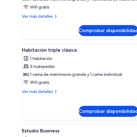
Estudio
Wifi gratis
familiar
Más
Ver más detalles
detalles
de
Comprobar disponibilida
Estudio
familiar
Abrir
Un dormitorio pequeño y modern
5
Habitación triple clásica
todas
1 habitación
las
3 huéspedes
fotos
de
1 cama de matrimonio grande y 1 cama individual
Habitación
Wifi gratis
triple
Más
Ver más detalles
clásica
detalles
de
Habitación
Comprobar disponibilida
triple
clásica
Abrir
Habitación compacta con cama, 
6
Estudio Business
todas