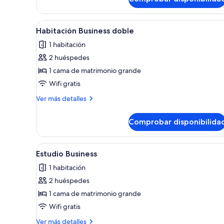
Abrir
Habitación de hotel con cama, e
6
Habitación Business doble
todas
1 habitación
las
2 huéspedes
fotos
de
1 cama de matrimonio grande
Habitación
Wifi gratis
Business
Más
Ver más detalles
doble
detalles
de
Comprobar disponibilida
Habitación
Business
doble
Abrir
Una habitación de hotel moder
5
Estudio Business
todas
1 habitación
las
2 huéspedes
fotos
de
1 cama de matrimonio grande
Estudio
Wifi gratis
Business
Más
Ver más detalles