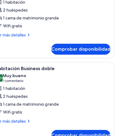
1 habitación
s
2 huéspedes
otos
e
1 cama de matrimonio grande
studio
Wifi gratis
usiness
ás
r más detalles
talles
Comprobar disponibilidad
tudio
siness
 pared.
io y silla. Cuenta con ventana con persianas, lámpara y televisor de pared.
brir
Habitación de hotel con cama, escritorio y dos
6
bitación Business doble
odas
Muy bueno
s
0
8,0 de 10
(1 comentario)
1 comentario
otos
1 habitación
e
2 huéspedes
abitación
1 cama de matrimonio grande
usiness
Wifi gratis
oble
ás
r más detalles
talles
Comprobar disponibilidad