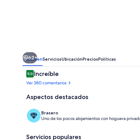
Vandel
62+
Resumen
Servicios
Ubicación
Precios
Políticas
Comentarios
Increíble
9,0
9,0 de 10
Ver 380 comentarios
Aspectos destacados
Terraza o pat
Brasero
Uno de los pocos alojamientos con hoguera privada a
Servicios populares