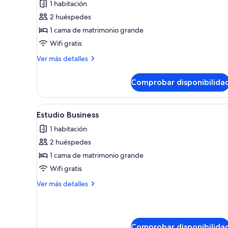
1 habitación
las
2 huéspedes
fotos
de
1 cama de matrimonio grande
Estudio
Wifi gratis
Business
Más
Ver más detalles
detalles
de
Comprobar disponibilida
Estudio
Business
Abrir
Habitación compacta con cama, 
6
Estudio Business
todas
1 habitación
las
2 huéspedes
fotos
de
1 cama de matrimonio grande
Estudio
Wifi gratis
Business
Más
Ver más detalles
detalles
de
Estudio
Business
Comprobar disponibilida