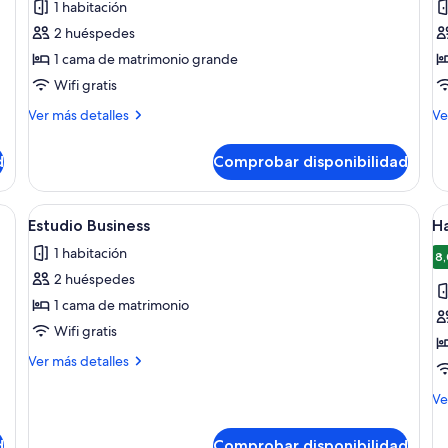
1 habitación
las
la
2 huéspedes
fotos
f
de
d
1 cama de matrimonio grande
Estudio
E
Wifi gratis
Business
B
Más
M
Ver más detalles
Ve
detalles
de
de
de
d
Comprobar disponibilidad
Estudio
Es
Business
Bu
escritorio y silla. Cuenta con ventana con persianas, lámpara y televisor de
Abrir
Habitación compacta con cama, escritor
A
6
Estudio Business
Ha
todas
t
1 habitación
las
la
8,
2 huéspedes
fotos
f
de
d
1 cama de matrimonio
Estudio
H
Wifi gratis
Business
B
Más
Ver más detalles
d
detalles
de
M
Ve
Estudio
de
Business
de
d
Comprobar disponibilidad