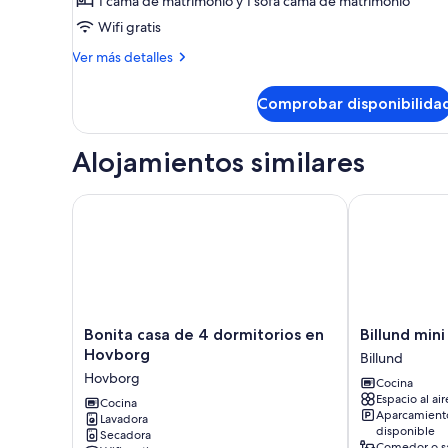
de
1 cama de matrimonio y 1 sofá cama de matrimonio
Estudio
Wifi gratis
Deluxe
Más
Ver más detalles
detalles
de
Comprobar disponibilida
Estudio
Deluxe
Alojamientos similares
Bonita casa de 4 dormitorios en Hovborg
Billund mini h
Bonita
Billund
Bonita casa de 4 dormitorios en
Billund mini
casa
mini
Hovborg
Billund
de
hostel
Hovborg
Cocina
4
room
Espacio al air
dormitorios
Cocina
1
Aparcamient
Lavadora
en
Billund
disponible
Secadora
Hovborg
Comedor o s