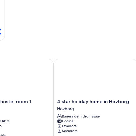
d
ostel room 1
4 star holiday home in Hovborg
4
 hostel room 1
4 star holiday home in Hovborg
star
Hovborg
holiday
Bañera de hidromasaje
home
e libre
Cocina
in
o
Lavadora
Hovborg
Secadora
Hovborg
alón