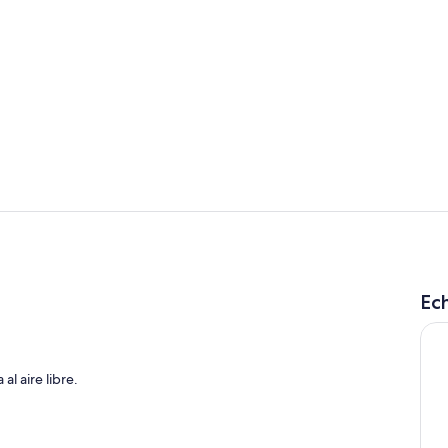
Exterior
Entrada inte
Ech
io
l aire libre.