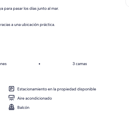
para pasar los días junto al mar.
p
r
o
racias a una ubicación práctica.
p
e
d
a
d
e
s
ones
•
3 camas
c
o
n
Estacionamiento en la propiedad disponible
m
e
Aire acondicionado
Balcón
o
r
p
u