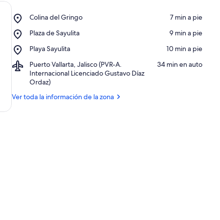
n
Place,
t
Colina del Gringo
‪7 min a pie‬
Colina
u
Place,
Plaza de Sayulita
‪9 min a pie‬
del
a
Plaza
Gringo
c
Place,
Playa Sayulita
‪10 min a pie‬
de
Playa
Sayulita
ó
Airport,
Puerto Vallarta, Jalisco (PVR-A.
‪34 min en auto‬
Sayulita
n
Puerto
Internacional Licenciado Gustavo Díaz
Vallarta,
Ordaz)
e
Jalisco
n
Ver toda la información de la zona
(PVR-
A.
Internacional
a
Licenciado
Gustavo
z
Díaz
o
Ordaz)
n
a