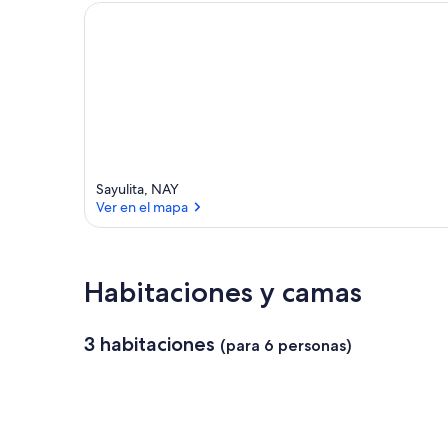
i
Sayulita, NAY
Ver en el mapa
l
Ver en el mapa
Habitaciones y camas
3 habitaciones
(para 6 personas)