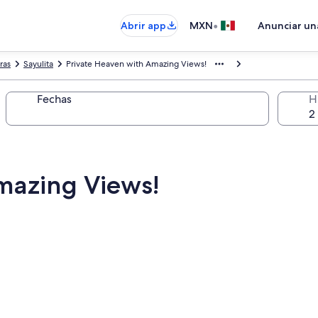
•
Abrir app
MXN
Anunciar un
ras
Sayulita
Private Heaven with Amazing Views!
Fechas
H
mazing Views!