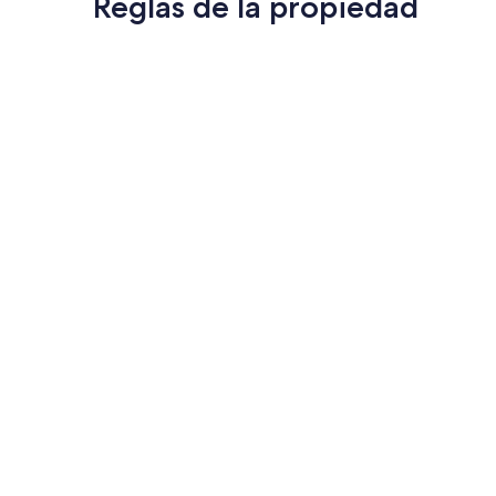
Reglas de la propiedad
End
(84
opiniones)