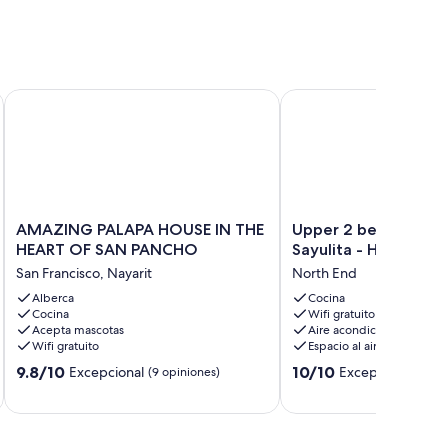
AMAZING PALAPA HOUSE IN THE HEART OF SAN PANCHO
Upper 2 bed at Casa Na
AMAZING
Upper
AMAZING PALAPA HOUSE IN THE
Upper 2 bed at Cas
PALAPA
2
HEART OF SAN PANCHO
Sayulita - Heated Po
HOUSE
bed
San Francisco, Nayarit
North End
IN
at
THE
Alberca
Casa
Cocina
Cocina
Wifi gratuito
HEART
Namaste
Acepta mascotas
Aire acondicionado
OF
Sayulita
Wifi gratuito
Espacio al aire libre
SAN
-
9.8
10.0
PANCHO
9.8/10
Heated
10/10
Excepcional
Excepcional
(9 opiniones)
(1 op
de
de
San
Pool
10,
10,
Francisco,
North
Excepcional,
Excepcional,
Nayarit
End
(9
(1