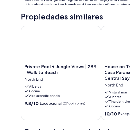
It is a short walk to the beach and the center of town wher
Propiedades similares
You’ll love Luciernaga because of the 360° view, private p
with children. The small 3rd bedroom has a queen size bed
Private Pool + Jungle Views | 2BR | Walk to Beach
House on Tranq
Private
House
Private Pool + Jungle Views | 2BR
House on Tr
Pool
on
| Walk to Beach
Casa Paraiso
+
Tranquil
Central Say
North End
Jungle
"Gringo
North End
Views
Alberca
Hill"-
Cocina
|
Casa
Vista al mar
Aire acondicionado
2BR
Paraiso
Alberca
Tina de hidr
|
del
9.8
9.8/10
Excepcional
(27 opiniones)
Cocina
Walk
Pacifico
de
to
-
10,
10.0
10/10
Excepc
Beach
Central
Excepcional,
de
North
Sayulita
(27
10,
End
North
opiniones)
Excepcional,