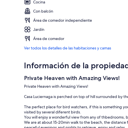
Cocina
Con balcón
Área de comedor independiente
Jardín
Área de comedor
Ver todos los detalles de las habitaciones y camas
Información de la propieda
Private Heaven with Amazing Views!
Private Heaven with Amazing Views!
Casa Luciernaga is perched on top of hill surrounded by the
The perfect place for bird watchers, if this is something y
visited by several diferent birds.
You will enjoy a wonderful view from any of thbedrooms, be
We are at about 15-20min walk to the beach, the distance 
peaceful evenings and nights to retrieve, enjoy and relax.