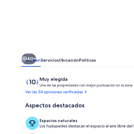
with
Amazing
Views!
40+
Resumen
Servicios
Ubicación
Políticas
Opiniones
10
Muy elegida
de
Una de las propiedades con mejor puntuación en la zona
10,
Ver las 34 opiniones verificadas
Muy
elegida
Aspectos destacados
Áreas de la 
Espacios naturales
l
Los huéspedes destacan el espacio al aire libre del 