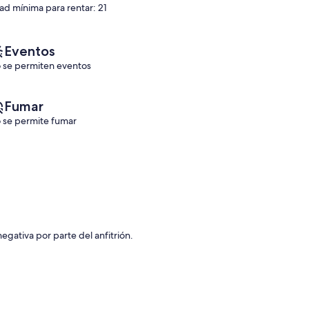
ad mínima para rentar: 21
opiniones)
opinión)
Eventos
 se permiten eventos
Fumar
 se permite fumar
negativa por parte del anfitrión.