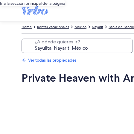
Ir a la sección principal de la página
Home
Rentas vacacionales
México
Nayarit
Bahía de Bande
¿A dónde quieres ir?
Ver todas las propiedades
Private Heaven with A
Galería
de
fotos
de
Private
Heaven