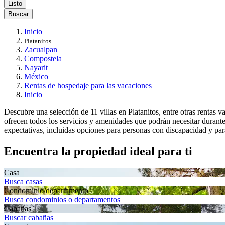
Listo
Buscar
Inicio
Platanitos
Zacualpan
Compostela
Nayarit
México
Rentas de hospedaje para las vacaciones
Inicio
Descubre una selección de 11 villas en Platanitos, entre otras rentas 
ofrecen todos los servicios y amenidades que podrán necesitar durant
expectativas, incluidas opciones para personas con discapacidad y pa
Encuentra la propiedad ideal para ti
Casa
Busca casas
Condominio/departamento
Busca condominios o departamentos
Cabañas
Buscar cabañas