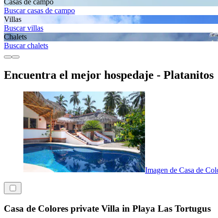
Casas de campo
Buscar casas de campo
Villas
Buscar villas
Chalets
Buscar chalets
Encuentra el mejor hospedaje - Platanitos
Imagen de Casa de Color
Casa de Colores private Villa in Playa Las Tortugus