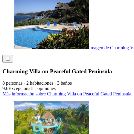
Imagen de Charming Vil
Charming Villa on Peaceful Gated Peninsula
8 personas · 2 habitaciones · 3 baños
9.6
Excepcional
11 opiniones
Más información sobre Charming Villa on Peaceful Gated Peninsula. 