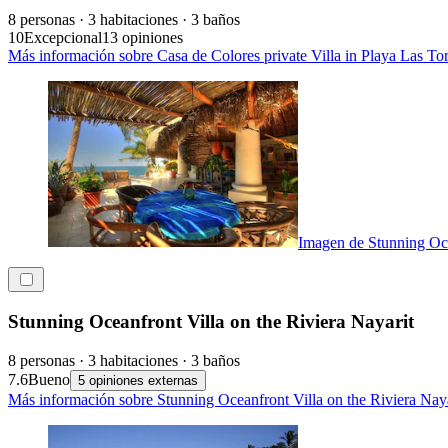
8 personas · 3 habitaciones · 3 baños
10
Excepcional
13 opiniones
Más información sobre Casa de Colores private Villa in Playa Las Tor
Imagen de Stunning Oce
Stunning Oceanfront Villa on the Riviera Nayarit
8 personas · 3 habitaciones · 3 baños
7.6
Bueno
5 opiniones externas
Más información sobre Stunning Oceanfront Villa on the Riviera Naya