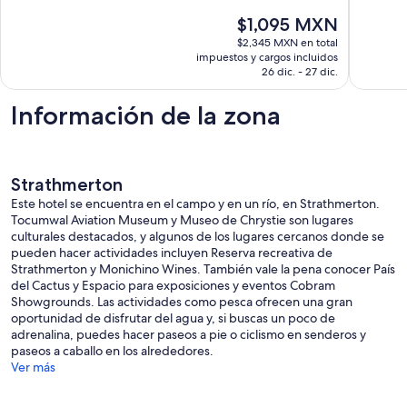
in
10,
Excepcio
El
$1,095 MXN
Tocumwa
Muy
10
precio
Australia
bueno,
$2,345 MXN en total
opinion
actual
impuestos y cargos incluidos
Tocumw
2
es
26 dic. - 27 dic.
opiniones
de
$1,095 MXN
Información de la zona
Strathmerton
Este hotel se encuentra en el campo y en un río, en Strathmerton.
Tocumwal Aviation Museum y Museo de Chrystie son lugares
culturales destacados, y algunos de los lugares cercanos donde se
pueden hacer actividades incluyen Reserva recreativa de
Strathmerton y Monichino Wines. También vale la pena conocer País
del Cactus y Espacio para exposiciones y eventos Cobram
Showgrounds. Las actividades como pesca ofrecen una gran
oportunidad de disfrutar del agua y, si buscas un poco de
adrenalina, puedes hacer paseos a pie o ciclismo en senderos y
paseos a caballo en los alrededores.
Ver más