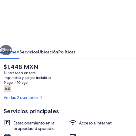
de
Pet
friendly
-
Double
erior
Siguiente
Room
23+
Resumen
Servicios
Ubicación
Políticas
w/Private
El
$1,448 MXN
Bathroom,
precio
$1,869 MXN en total
TV
actual
impuestos y cargos incluidos
es
9 ago. - 10 ago.
de
Opiniones
6.0
6.0 de 10,
$1,448 MXN
Ver las 2 opiniones
Servicios principales
Habitación
Estacionamiento en la
Acceso a internet
propiedad disponible