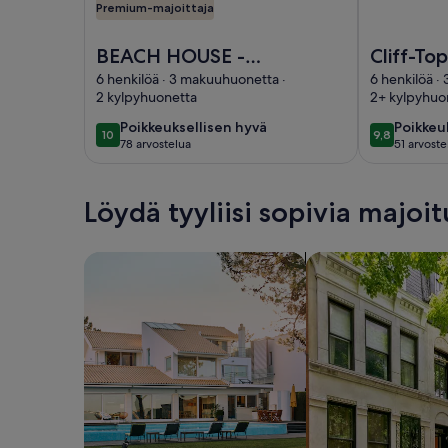
Premium-majoittaja
Kuva kohteesta: BEACH HOUSE - House of Hydran
Kuva kohtees
BEACH HOUSE -
Cliff-To
House of
sijaitsev
6 henkilöä · 3 makuuhuonetta ·
6 henkilöä ·
2 kylpyhuonetta
2+ kylpyhuo
Hydrangeas -
jossa on
TUNNISTUS VIEWS
oma uim
poikkeuksellisen
poikkeu
Poikkeuksellisen hyvä
Poikkeu
10
9,8
10 kautta 10
9,8 kautta 
78 arvostelua
51 arvoste
hyvä
hyvä
- vuodepaikkoja 8
(78
(51
arvostelua)
arvoste
Löydä tyyliisi sopivia majoi
Hae taloja
Hae huoneistoja/as