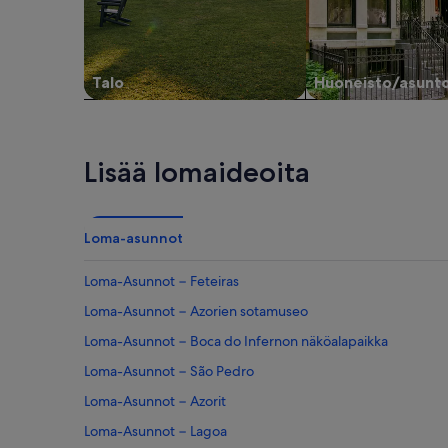
Talo
Huoneisto/asunt
Lisää lomaideoita
Loma-asunnot
Loma-Asunnot − Feteiras
Loma-Asunnot − Azorien sotamuseo
Loma-Asunnot − Boca do Infernon näköalapaikka
Loma-Asunnot − São Pedro
Loma-Asunnot − Azorit
Loma-Asunnot − Lagoa