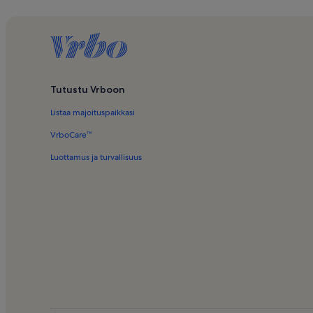
Aamiaismajoitukset – Azorit
Huoneistot ja asunnot – Azorit
Tutustu Vrboon
Listaa majoituspaikkasi
VrboCare™
Luottamus ja turvallisuus