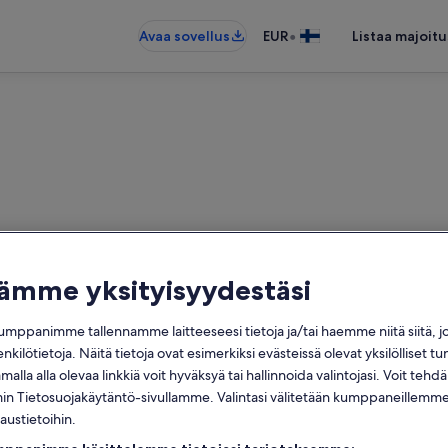
•
Avaa sovellus
EUR
Listaa majoitu
tämme yksityisyydestäsi
Azorit: Perheloma-asunnot
mppanimme tallennamme laitteeseesi tietoja ja/tai haemme niitä siitä, 
ot: löysimme näitä 1 718 − anna 
enkilötietoja. Näitä tietoja ovat esimerkiksi evästeissä olevat yksilölliset tu
alla alla olevaa linkkiä voit hyväksyä tai hallinnoida valintojasi. Voit teh
Päivämäärät
 Tietosuojakäytäntö-sivullamme. Valintasi välitetään kumppaneillemme,
laustietoihin.