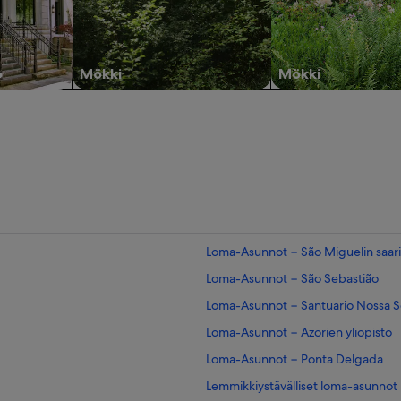
o
Mökki
Mökki
Loma-Asunnot − São Miguelin saari
Loma-Asunnot − São Sebastião
Loma-Asunnot − Santuario Nossa 
Loma-Asunnot − Azorien yliopisto
Loma-Asunnot − Ponta Delgada
Lemmikkiystävälliset loma-asunnot 