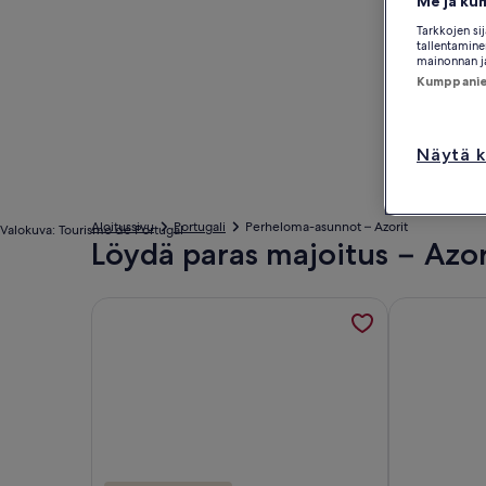
Me ja ku
Tarkkojen si
tallentaminen
mainonnan ja
Kumppanien
Näytä k
Aloitussivu
Portugali
Perheloma-asunnot – Azorit
Valokuva: Tourismo de Portugal
Löydä paras majoitus − Azor
Tietoa majoituspaikasta BEACH HOUSE - House of 
Tietoa majoi