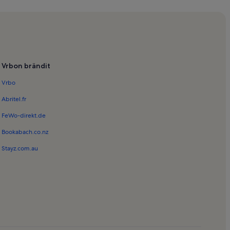
ssa Azorit
Vrbon brändit
Vrbo
Abritel.fr
FeWo-direkt.de
Bookabach.co.nz
Stayz.com.au