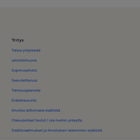
Loma-Asunnot uima-altaalla kohtee
Huvilat – Azorit
Yritys
Tietoa yrityksestä
Lehdistöhuone
Sopimusehdot
Saavutettavuus
Tietosuojaseloste
Evästelausunto
Ilmoitus laittomasta sisällöstä
Oikeudelliset tiedot / ota meihin yhteyttä
Sisältövaatimukset ja ilmoituksen tekeminen sisällöstä