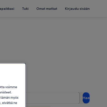
spaikkasi
Tuki
Omat matkat
Kirjaudu sisään
t
 haluamasi päivät
jotta voimme
nnisteet.
Asiakkaat
dä tämän myös
Hae
2 asiakasta
 eivätkä ne