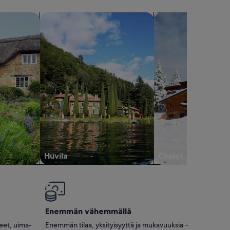
hae huviloita
hae chaleita
Huvila
Chalet
Enemmän vähemmällä
neet, uima-
Enemmän tilaa, yksityisyyttä ja mukavuuksia –