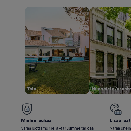
Hae taloja
Hae huoneistoja/as
Talo
Huoneisto/asunt
Mielenrauhaa
Lisää laa
Varaa luottamuksella -takuumme tarjoaa
Varaa unelm