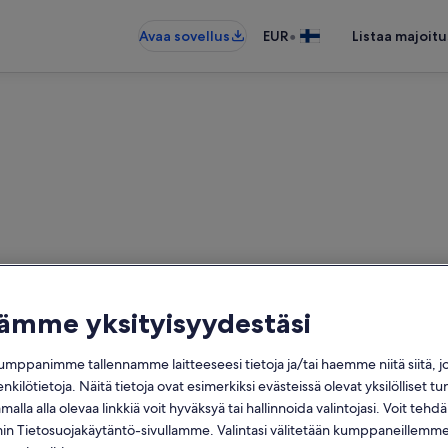
•
Avaa sovellus
EUR
Listaa majoitu
Azorit: Huoneistot ja asunno
tämme yksityisyydestäsi
unnot: Löysimme näitä 607 − anna
mppanimme tallennamme laitteeseesi tietoja ja/tai haemme niitä siitä, 
enkilötietoja. Näitä tietoja ovat esimerkiksi evästeissä olevat yksilölliset tu
Päivämäärät
alla alla olevaa linkkiä voit hyväksyä tai hallinnoida valintojasi. Voit teh
 Tietosuojakäytäntö-sivullamme. Valintasi välitetään kumppaneillemme,