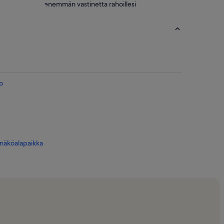
enemmän vastinetta rahoillesi
o
näköalapaikka
it