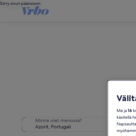
Siirry sivun pääosioon
Väli
Huoneistot ja as
Me ja
16
ku
käsitellä h
Minne olet menossa?
Napsauttam
myöhemmin