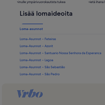
sinulle ympärivuorokautista tukea
vietä ihana 
Lisää lomaideoita
Loma-asunnot
Loma-Asunnot − Feteiras
Loma-Asunnot − Azorit
Loma-Asunnot − Santuario Nossa Senhora da Esperanca
Loma-Asunnot − Lagoa
Loma-Asunnot − São Sebastião
Loma-Asunnot − São Pedro
Loma-Asunnot uima-altaalla kohteessa Azorit
Lemmikkiystävälliset loma-asunnot kohteessa Azorit