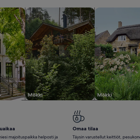
untoja
hae mökkejä
hae mökkejä
o
Mökki
Mökki
tuaikaa
Omaa tilaa
iesi majoituspaikka helposti ja
Täysin varustellut keittiöt, pesuko