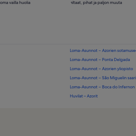
loma vailla huolia
altaat, pihat ja paljon muuta
Loma-Asunnot − Azorien sotamuse
Loma-Asunnot − Ponta Delgada
Loma-Asunnot − Azorien yliopisto
Loma-Asunnot − São Miguelin saari
Loma-Asunnot − Boca do Infernon 
Huvilat – Azorit
Perheloma-Asunnot kohteessa Azor
Aamiaismajoitukset – Azorit