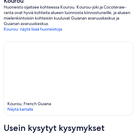
Kourou
Huoneisto sijaitsee kohteessa Kourou. Kourou-joki ja Cocoteraie-
ranta ovat hyviä kohteita alueen luonnosta kiinnostuneille, ja alueen
mielenkiintoisiin kohteisiin kuuluvat Guianan avaruuskeskus ja
Guianan avaruuskeskus.
Kourou: näytä lisää huoneistoja
Kourou, French Guiana
Näytä kartalla
Usein kysytyt kysymykset
Kartta