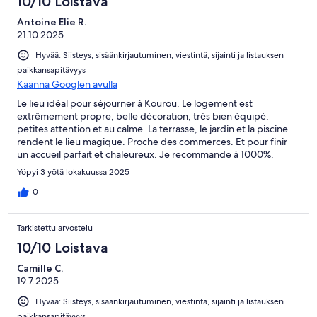
10/10 Loistava
Antoine Elie R.
21.10.2025
Hyvää: Siisteys, sisäänkirjautuminen, viestintä, sijainti ja listauksen
paikkansapitävyys
Käännä Googlen avulla
Le lieu idéal pour séjourner à Kourou. Le logement est
extrêmement propre, belle décoration, très bien équipé,
petites attention et au calme. La terrasse, le jardin et la piscine
rendent le lieu magique. Proche des commerces. Et pour finir
un accueil parfait et chaleureux. Je recommande à 1000%.
Merci pour tout et à bientôt.
Yöpyi 3 yötä lokakuussa 2025
0
Tarkistettu arvostelu
10/10 Loistava
Camille C.
19.7.2025
Hyvää: Siisteys, sisäänkirjautuminen, viestintä, sijainti ja listauksen
paikkansapitävyys