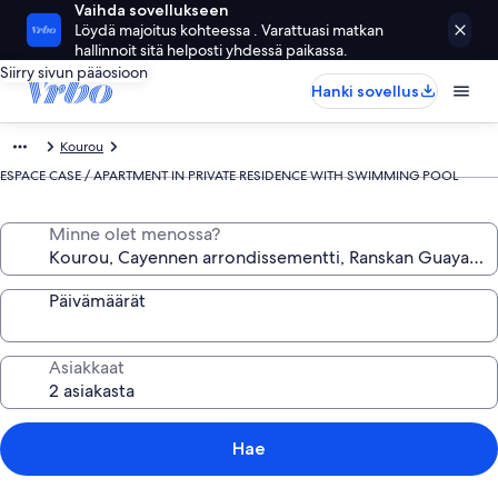
Vaihda sovellukseen
Löydä majoitus kohteessa . Varattuasi matkan
hallinnoit sitä helposti yhdessä paikassa.
Siirry sivun pääosioon
Hanki sovellus
Kourou
ESPACE CASE / APARTMENT IN PRIVATE RESIDENCE WITH SWIMMING POOL
Minne olet menossa?
Päivämäärät
Asiakkaat
Hae