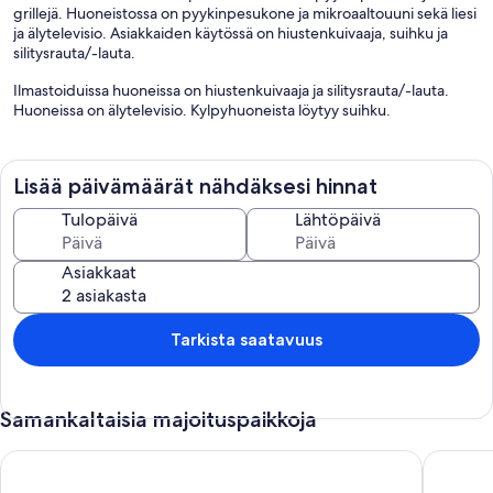
grillejä. Huoneistossa on pyykinpesukone ja mikroaaltouuni sekä liesi
ja älytelevisio. Asiakkaiden käytössä on hiustenkuivaaja, suihku ja
silitysrauta/-lauta.
Ilmastoiduissa huoneissa on hiustenkuivaaja ja silitysrauta/-lauta.
Huoneissa on älytelevisio. Kylpyhuoneista löytyy suihku.
Lisää päivämäärät nähdäksesi hinnat
Tulopäivä
Lähtöpäivä
Asiakkaat
Tarkista saatavuus
Samankaltaisia majoituspaikkoja
House in Kourou, 5 minutes walk from the beach
Emma mod