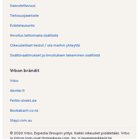
Saavutettavuus
Tietosuojaseloste
Evästelausunto
Ilmoitus laittomasta sisällöstä
Oikeudelliset tiedot / ota meihin yhteyttä
Sisältövaatimukset ja ilmoituksen tekeminen sisällöstä
Vrbon brändit
Vrbo
Abritel.fr
FeWo-direkt.de
Bookabach.co.nz
Stayz.com.au
© 2026 Vrbo, Expedia Groupin yritys. Kaikki oikeudet pidätetään. Vrbo
ja Vrbon logo ovat HomeAway.com, Inc.:n tavaramerkkejä tai