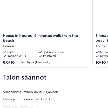
House
Emma
House in Kourou, 5 minutes walk from the
Emma m
in
modern
beach
beach)
Kourou,
suite
Kourou
Kourou
5
(2-
minutes
Keittiö
Pyykinpesukone
minute
Keittiö
Ilmainen Wi-Fi
Ilmastointi
Kuiva
walk
walk
from
from
8.0
10.0
8,0/10
10/10
Erittäin hyvä
(1 arvostelu)
the
the
kautta
kautta
beach
beach).
10,
10,
Kourou
Kourou
Erittäin
Poikkeuk
Talon säännöt
hyvä,
hyvä,
(1
(1
arvostelu)
arvostel
Sisäänkirjautuminen klo 16.00 jälkeen
Uloskirjautuminen ennen klo 11.00
Vuokraajan alaikäraja: 18