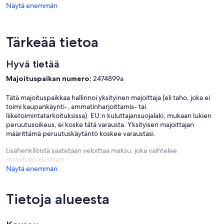
Näytä enemmän
Tärkeää tietoa
Hyvä tietää
Majoituspaikan numero:
2474899a
Tätä majoituspaikkaa hallinnoi yksityinen majoittaja (eli taho, joka ei
toimi kaupankäynti-, ammatinharjoittamis- tai
liiketoimintatarkoituksissa). EU:n kuluttajansuojalaki, mukaan lukien
peruutusoikeus, ei koske tätä varausta. Yksityisen majoittajan
määrittämä peruutuskäytäntö koskee varaustasi.
Lisähenkilöistä saatetaan veloittaa maksu, joka vaihtelee
majoituspaikoittain
Näytä enemmän
Tietoja alueesta