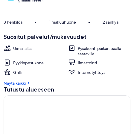
grillaamiseen.
3 henkilöä
•
1 makuuhuone
•
2 sänkyä
Suositut palvelut/mukavuudet
Uima-allas
Pysäköinti paikan päällä
saatavilla
Pyykinpesukone
Ilmastointi
Grilli
Internetyhteys
Näytä kaikki
Tutustu alueeseen