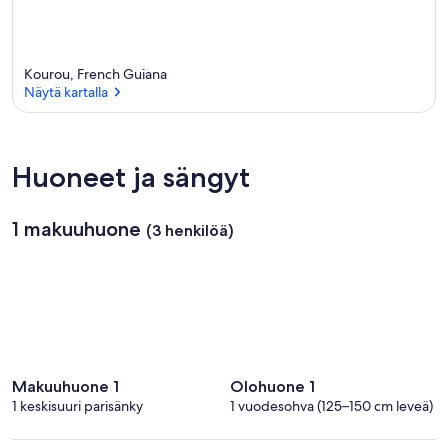
Kourou, French Guiana
Näytä kartalla
Näytä kartalla
Huoneet ja sängyt
1 makuuhuone
(3 henkilöä)
Makuuhuone 1
Olohuone 1
1 keskisuuri parisänky
1 vuodesohva (125–150 cm leveä)