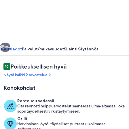
/
APARTMENT
IN
PRIVATE
RESIDENCE
llinen
Seuraava
WITH
19+
Yleistiedot
Palvelut/mukavuudet
Sijainti
Käytännöt
SWIMMING
POOL
Arvostelut
Poikkeuksellisen hyvä
10
10 kautta 10.
valokuvagalleria
Näytä kaikki 2 arvostelua
Kohokohdat
Rentoudu vedessä
Ota rennosti huippuarvostelut saaneessa uima-altaassa, joka
Uima-allas
sopii täydellisesti virkistäytymiseen.
Grilli
Harvinainen löytö: täydelliset puitteet ulkoilmassa