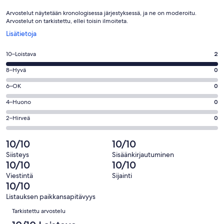
Arvostelut näytetään kronologisessa järjestyksessä, ja ne on moderoitu.
Arvostelut on tarkistettu, ellei toisin ilmoiteta.
Avautuu
Lisätietoja
uuteen
ikkunaan
Arvosana
10–Loistava
2
10
Arvosana
8–Hyvä
0
-
8
Loistava.
Arvosana
6–OK
0
-
2
6
Hyvä.
Arvosana
4–Huono
0
kautta
-
0
4
2
OK.
Arvosana
2–Hirveä
0
kautta
-
arvostelua
0
2
2
Huono.
kautta
-
10/10
10/10
arvostelua
0
2
Hirveä.
kautta
Siisteys
Sisäänkirjautuminen
arvostelua
0
10/10
10/10
2
kautta
arvostelua
Viestintä
Sijainti
2
10/10
arvostelua
Listauksen paikkansapitävyys
Arvostelut
Tarkistettu arvostelu