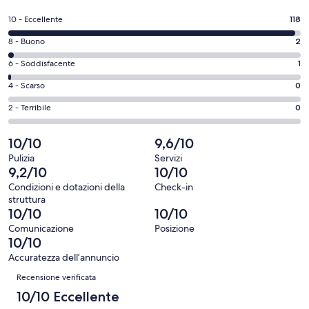
in
un’altra
Valutazione
10 - Eccellente
118
finestra
di
Valutazione
8 - Buono
2
10
di
-
Valutazione
6 - Soddisfacente
1
8
Eccellente.
di
-
Valutazione
4 - Scarso
0
118
6
Buono.
di
su
-
Valutazione
2 - Terribile
0
2
4
121
Soddisfacente.
di
su
-
recensioni
1
2
10/10
9,6/10
121
Scarso.
su
-
recensioni
0
Pulizia
Servizi
121
Terribile.
9,2/10
10/10
su
recensioni
0
121
Condizioni e dotazioni della
Check-in
su
struttura
recensioni
121
10/10
10/10
recensioni
Comunicazione
Posizione
10/10
Accuratezza dell’annuncio
Recensioni
Recensione verificata
10/10 Eccellente