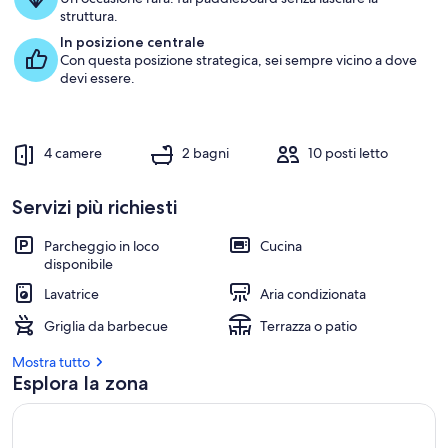
t
persone
struttura.
t
u
In posizione centrale
r
Con questa posizione strategica, sei sempre vicino a dove
e
devi essere.
c
o
n
4 camere
2 bagni
10 posti letto
l
e
Servizi più richiesti
r
Parcheggio in loco
Cucina
e
disponibile
c
e
Lavatrice
Aria condizionata
n
Griglia da barbecue
Terrazza o patio
s
i
Mostra tutto
o
Esplora la zona
n
i
m