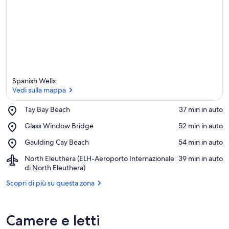
i
g
l
i
o
r
i
i
Spanish Wells
n
Vedi sulla mappa
q
Place,
Tay Bay Beach
‪37 min in auto‬
u
Tay
Vedi sulla mappa
e
Place,
Glass Window Bridge
‪52 min in auto‬
Bay
s
Glass
Beach
t
Place,
Gaulding Cay Beach
‪54 min in auto‬
Window
’
Gaulding
Bridge
Airport,
North Eleuthera (ELH-Aeroporto Internazionale
‪39 min in auto‬
a
Cay
North
di North Eleuthera)
r
Beach
Eleuthera
e
Scopri di più su questa zona
(ELH-
a
Aeroporto
Internazionale
di
Camere e letti
North