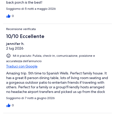
back porch is the best!
Soggiorno di 5 notti a maggio 2026
0
Recensione verificata
10/10 Eccellente
jennifer h.
2 lug 2026
Mi è piaciuto: Pulizia, check-in, comunicazione, posizione e
accuratezza dell’annuncio
Traduci con Google
Amazing trip. 5th time to Spanish Wells. Perfect family house. It
has a great 8 person dining table, lots of living room seating and
a gorgeous outdoor patio to entertain friends if traveling with
others. Perfect for a family or a group!Friendly hosts arranged
no headache airport transfers and picked us up from the dock
with a truck so we didn’t have to worry about our luggage.
Soggiorno di 7 notti a giugno 2026
Showed us around and highlighted new island spots on the
drive to the house. Everything was very clean, well maintained
0
and house was fully stocked - lots of dishes, cooking supplies,
towels, etc.