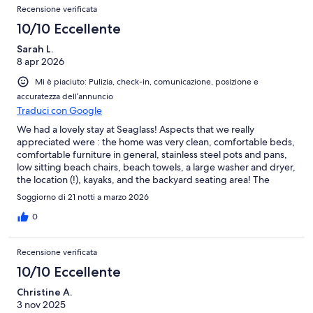
Recensione verificata
10/10 Eccellente
Sarah L.
8 apr 2026
Mi è piaciuto: Pulizia, check-in, comunicazione, posizione e
accuratezza dell’annuncio
Traduci con Google
We had a lovely stay at Seaglass! Aspects that we really
appreciated were : the home was very clean, comfortable beds,
comfortable furniture in general, stainless steel pots and pans,
low sitting beach chairs, beach towels, a large washer and dryer,
the location (!), kayaks, and the backyard seating area! The
home was everything we were hoping it would be and the
Soggiorno di 21 notti a marzo 2026
communication with the hosts was excellent! I highly
recommend staying here! Spanish Wells is a very special place!
0
Recensione verificata
10/10 Eccellente
Christine A.
3 nov 2025