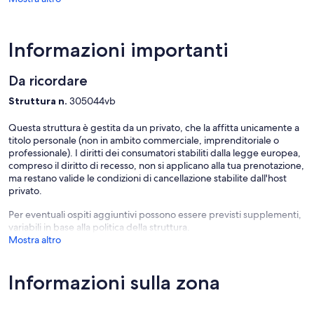
subacquee, pesca d'ossa, esplorazione di grotte, snorkeling, pesca
d'altura.
Parole chiave: Cottage
Informazioni importanti
Da ricordare
Struttura n.
305044vb
Questa struttura è gestita da un privato, che la affitta unicamente a
titolo personale (non in ambito commerciale, imprenditoriale o
professionale). I diritti dei consumatori stabiliti dalla legge europea,
compreso il diritto di recesso, non si applicano alla tua prenotazione,
ma restano valide le condizioni di cancellazione stabilite dall'host
privato.
Per eventuali ospiti aggiuntivi possono essere previsti supplementi,
variabili in base alla politica della struttura.
Mostra altro
Informazioni sulla zona