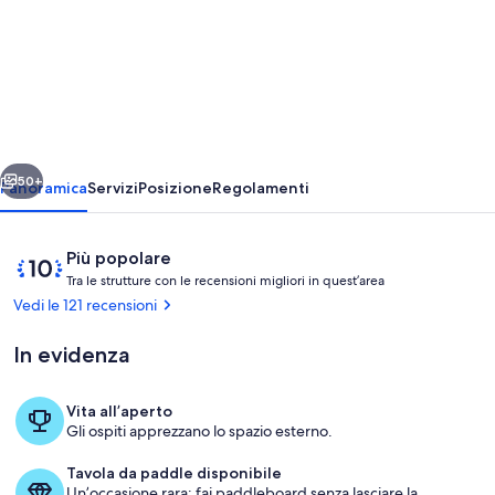
Western
View
Cottage
vicino
alla
ietro
Avanti
spiaggia
50+
Panoramica
Servizi
Posizione
Regolamenti
con
golf
Recensioni
10
Più popolare
cart,
T
su
Tra le strutture con le recensioni migliori in quest’area
r
10,
Vedi le 121 recensioni
2
a
Più
kayak,
popolare
In evidenza
l
paddle
e
board
Vita all’aperto
s
Terrazza/patio
Gli ospiti apprezzano lo spazio esterno.
per
t
r
12
Tavola da paddle disponibile
u
Un’occasione rara: fai paddleboard senza lasciare la