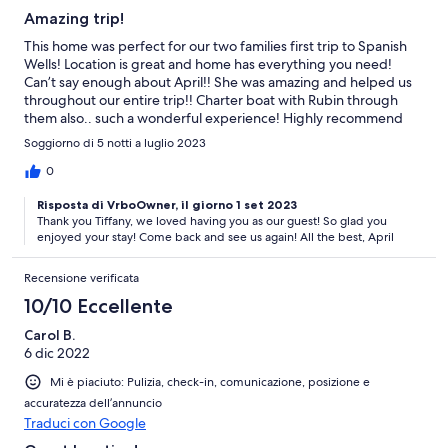
Amazing trip!
This home was perfect for our two families first trip to Spanish
Wells! Location is great and home has everything you need!
Can’t say enough about April!! She was amazing and helped us
throughout our entire trip!! Charter boat with Rubin through
them also.. such a wonderful experience! Highly recommend
and we are already planning our next trip!
Soggiorno di 5 notti a luglio 2023
0
Risposta di VrboOwner, il giorno 1 set 2023
Thank you Tiffany, we loved having you as our guest! So glad you
enjoyed your stay! Come back and see us again! All the best, April
Recensione verificata
10/10 Eccellente
Carol B.
6 dic 2022
Mi è piaciuto: Pulizia, check-in, comunicazione, posizione e
accuratezza dell’annuncio
Traduci con Google