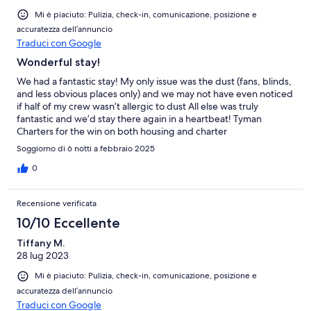
Mi è piaciuto: Pulizia, check-in, comunicazione, posizione e
accuratezza dell’annuncio
Traduci con Google
Wonderful stay!
We had a fantastic stay! My only issue was the dust (fans, blinds,
and less obvious places only) and we may not have even noticed
if half of my crew wasn’t allergic to dust All else was truly
fantastic and we’d stay there again in a heartbeat! Tyman
Charters for the win on both housing and charter
accommodations! We will be back!
Soggiorno di 6 notti a febbraio 2025
0
Recensione verificata
10/10 Eccellente
Tiffany M.
28 lug 2023
Mi è piaciuto: Pulizia, check-in, comunicazione, posizione e
accuratezza dell’annuncio
Traduci con Google