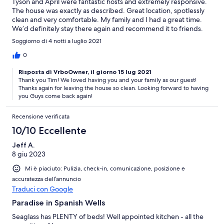
Tyson and April were fantastic hosts and extremely responsive.
The house was exactly as described. Great location, spotlessly
clean and very comfortable. My family and I had a great time.
We’d definitely stay there again and recommend it to friends.
Soggiorno di 4 notti a luglio 2021
0
Risposta di VrboOwner, il giorno 15 lug 2021
Thank you Tim! We loved having you and your family as our guest!
Thanks again for leaving the house so clean. Looking forward to having
you Guys come back again!
Recensione verificata
10/10 Eccellente
Jeff A.
8 giu 2023
Mi è piaciuto: Pulizia, check-in, comunicazione, posizione e
accuratezza dell’annuncio
Traduci con Google
Paradise in Spanish Wells
Seaglass has PLENTY of beds! Well appointed kitchen - all the