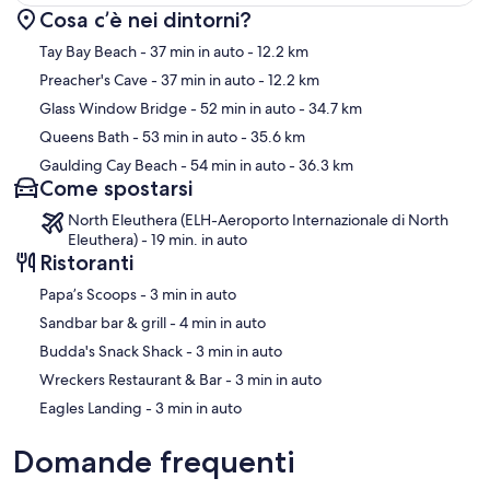
Cosa c’è nei dintorni?
Mappa
Tay Bay Beach
- 37 min in auto
- 12.2 km
Preacher's Cave
- 37 min in auto
- 12.2 km
Glass Window Bridge
- 52 min in auto
- 34.7 km
Queens Bath
- 53 min in auto
- 35.6 km
Gaulding Cay Beach
- 54 min in auto
- 36.3 km
Come spostarsi
North Eleuthera (ELH-Aeroporto Internazionale di North
Eleuthera) - 19 min. in auto
Ristoranti
‪Papa’s Scoops - ‬3 min in auto
‪Sandbar bar & grill - ‬4 min in auto
‪Budda's Snack Shack - ‬3 min in auto
‪Wreckers Restaurant & Bar - ‬3 min in auto
‪Eagles Landing - ‬3 min in auto
Domande frequenti