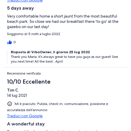
5 days away
Very comfortable home a short jaunt from the most beautiful
beach park. So close we had our breakfast there 'to go' at the
gazebo on our last day!
Soggiorno di 5 notti a luglio 2022
0
Risposta di VrboOwner, il giorno 25 lug 2022
Thank you Maria ,it’s always great to have you guys as our guest! See
you next time! All the best , April
Recensione verificata
10/10 Eccellente
Tim C.
14 lug 2021
Mi è piaciuto: Pulizia, check-in, comunicazione, posizione e
accuratezza dell’annuncio
Traduci con Google
A wonderful stay