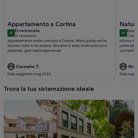
Maggiori informazioni su Romantica Suite Faloria - soleggia
Maggiori 
Appartamento a Cortina
Natura
eccezionale
ecce
Eccezionale
Ecce
10
10
10 su 10
10 su 10
31 recensioni
7 rece
(31
(7
Appartamento molto comodo a Cortina. Molto pulito ed ha
Intorno sol
recensioni)
recen
davvero tutto il necessario. Giovanni è stato molto preciso e
partenza pe
presente, gran bella esperienza!
una famigli
Cornelio T.
Gret
Data soggiorno mag 2023
Data soggi
Trova la tua sistemazione ideale
Cerca una casa
Cerca un appartamento
cerca baite