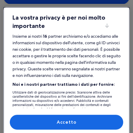
La vostra privacy è per noi molto
importante
Italia
Appartamenti a Dolomiti
Dolomiti: trova il tuo
Insieme ai nostri
16
partner archiviamo e/o accediamo alle
informazioni sul dispositivo dell'utente, come gli ID univoci
appartamento ideale
nei cookie, per il trattamento dei dati personali. È possibile
accettare o gestire le proprie scelte facendo clic di seguito
Maggiori informazioni su Appartamento nelle Dolomiti,magnifi
Maggiori 
o in qualsiasi momento nella pagina dell'informativa sulla
privacy. Queste scelte verranno segnalate ai nostri partner
e non influenzeranno i dati sulla navigazione.
Noi e i nostri partner trattiamo i dati per fornire:
Utilizzare dati di geolocalizzazione precisi. Scansione attiva delle
caratteristiche del dispositivo ai fini dell’identificazione. Archiviare
informazioni su dispositivo e/o accedervi. Pubblicità e contenuti
personalizzati, misurazione delle prestazioni dei contenuti e degli
annunci, ricerche sul pubblico, sviluppo di servizi.
Elenco dei partner (fornitori)
Accetto