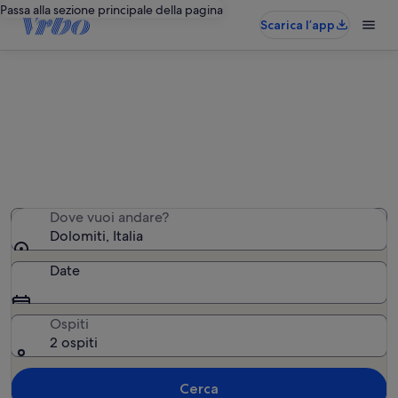
Passa alla sezione principale della pagina
Scarica l’app
Trova appartamenti vicino a
Dolomiti
Abbiamo trovato 4.326 appartamenti. Inserisci le tue
date per vedere la disponibilità.
Dove vuoi andare?
Dolomiti, Italia
Date
Ospiti
2 ospiti
Cerca