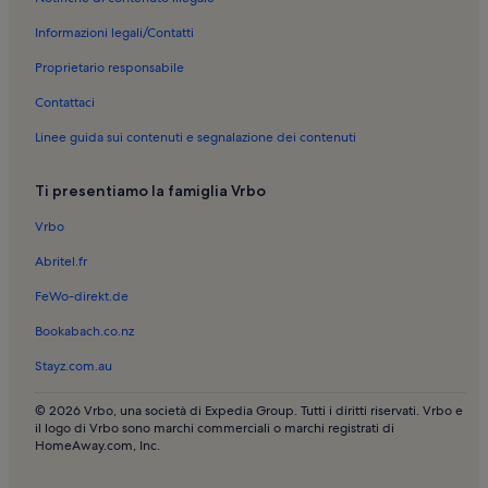
Informazioni legali/Contatti
Proprietario responsabile
Contattaci
Linee guida sui contenuti e segnalazione dei contenuti
Ti presentiamo la famiglia Vrbo
Vrbo
Abritel.fr
FeWo-direkt.de
Bookabach.co.nz
Stayz.com.au
© 2026 Vrbo, una società di Expedia Group. Tutti i diritti riservati. Vrbo e
il logo di Vrbo sono marchi commerciali o marchi registrati di
HomeAway.com, Inc.