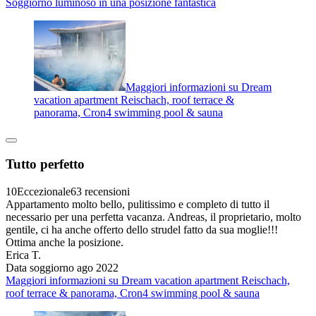
Soggiorno luminoso in una posizione fantastica
Maggiori informazioni su Dream
vacation apartment Reischach, roof terrace &
panorama, Cron4 swimming pool & sauna
Tutto perfetto
10
Eccezionale
63 recensioni
Appartamento molto bello, pulitissimo e completo di tutto il
necessario per una perfetta vacanza. Andreas, il proprietario, molto
gentile, ci ha anche offerto dello strudel fatto da sua moglie!!!
Ottima anche la posizione.
Erica T.
Data soggiorno ago 2022
Maggiori informazioni su Dream vacation apartment Reischach,
roof terrace & panorama, Cron4 swimming pool & sauna