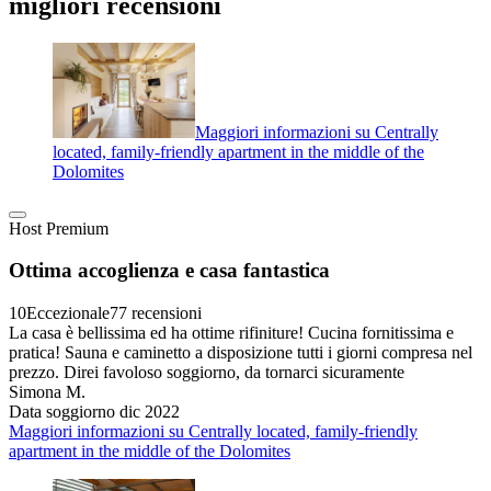
migliori recensioni
Maggiori informazioni su Centrally
located, family-friendly apartment in the middle of the
Dolomites
Host Premium
Ottima accoglienza e casa fantastica
10
Eccezionale
77 recensioni
La casa è bellissima ed ha ottime rifiniture! Cucina fornitissima e
pratica! Sauna e caminetto a disposizione tutti i giorni compresa nel
prezzo. Direi favoloso soggiorno, da tornarci sicuramente
Simona M.
Data soggiorno dic 2022
Maggiori informazioni su Centrally located, family-friendly
apartment in the middle of the Dolomites