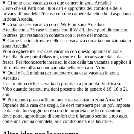
Ci sono case vacanza con due camere in zona Arcadia?
Certo che sì! Parti con i tuoi cari e approfitta del comfort e della
privacy di una delle 76 case con due camere da letto che ti aspettano
in zona Arcadia.
Ci sono case vacanza con il Wi-Fi in zona Arcadia?
Arcadia conta 75 case vacanza con il Wi-Fi, dove puoi dimenticare
lo stress, pur restando in contatto con il resto del mondo.
Come faccio a trovare delle case vacanza con aria condizionata in
zona Arcadia?
Puoi scegliere tra 167 case vacanza con questo optional in zona
Arcadia, dove potrai rilassarti, mentre ti fai accarezzare dall'aria
fresca. Per riconoscerle inserisci le date della tua vacanza e applica il
filtro relativo all'aria condizionata nella ricerca su Vrbo.
Qual è l'età minima per prenotare una casa vacanza in zona
Arcadia?
L'età minima richiesta varia da proprietà a proprietà. Verifica su
Vrbo quando prenoti, ma tieni presente che in genere è 16, 18 o 21
anni.
Per quanto posso affittare una casa vacanza in zona Arcadia?
Dipende dalla casa che scegli. Se devi trattenerti per un po', imposta
le date del tuo soggiorno e scorri le proprietà che lo consentono,
dove potrai approfittare di comfort che ti faranno sentire a tuo agio,
come una cucina completa, aria condizionata e la lavatrice.
Altre idee per le vacanze