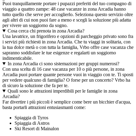
Puoi tranquillamente portare i pupazzi preferiti del tuo compagno di
viaggio a quattro zampe: 48 case vacanze in zona Arcadia hanno
tutto quello che serve per accoglierlo. Seleziona questo servizio oltre
agli altri di cui non puoi fare a meno e scegli la soluzione più adatta
per vivere un soggiorno da sogno.
Cosa cerca chi prenota in zona Arcadia?
Una lavatrice, un frigorifero e opzioni di parcheggio privato sono fra
i servizi più richiesti in zona Arcadia. Che tu viaggi in solitaria, con
la tua dolce metà o con tutta la famiglia, Vrbo offre case vacanza che
sapranno soddisfare le tue esigenze e regalarti un soggiorno
indimenticabile.
In zona Arcadia ci sono sistemazioni per gruppi numerosi?
Con una scelta di 16 case vacanza per 10 o più persone, in zona
Arcadia puoi portare quante persone vuoi in viaggio con te. Ti sposti
per vedere qualcuno di famiglia? O forse per un concerto? Vrbo ha
di sicuro la soluzione che fa per te.
Quali sono le attrazioni imperdibili per le famiglie in zona
Arcadia?
Far divertire i più piccoli è semplice come bere un bicchier d'acqua,
basta portarli attrazioni entusiasmanti come:
Spiaggia di Tyros
Spiaggia di Astros
Ski Resort di Mainalon