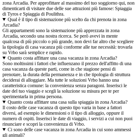
zona Arcadia. Per approfittare al massimo del tuo soggiorno qui, non
dimenticarti di visitare due delle sue attrazioni più famose: Spiaggia
di Tyros e Spiaggia di Poulithra.
Qual è il tipo di sistemazione più scelto da chi prenota in zona
Arcadia?
Gli appartamenti sono la sistemazione più apprezzata in zona
Arcadia, secondo una nostra ricerca. Se però avevi in mente
qualcosa di più piccolo o più grande, non devi far altro che scegliere
la tipologia di casa vacanza più conforme alle tue necessità: trovarla
su Vrbo sarà semplice e rapido.
Quanto costa affittare una casa vacanza in zona Arcadia?
Sono moltissimi i fattori che influenzano il prezzo dell'affitto di una
casa vacanza da queste parti, come in che stagione pensi di
prenotare, la durata della permanenza e in che tipologia di struttura
deciderai di alloggiare. Ma tutte le soluzioni Vrbo hanno una
caratteristica comune: la convenienza senza paragoni. Inserisci le
date del tuo viaggio e scegli la soluzione su misura per te per
sperimentarla in prima persona.
Quanto costa affittare una casa sulla spiaggia in zona Arcadia?
Il costo delle case vacanza di questo tipo varia in base a fattori
diversi, ad esempio le dimensioni o il tipo di alloggio, oppure il
numero di ospiti. Inserisci le date di viaggio, i servizi a cui non puoi
rinunciare e scopri la convenienza di Vrbo.
Ci sono delle case vacanza in zona Arcadia in cui sono ammessi
gli animali?