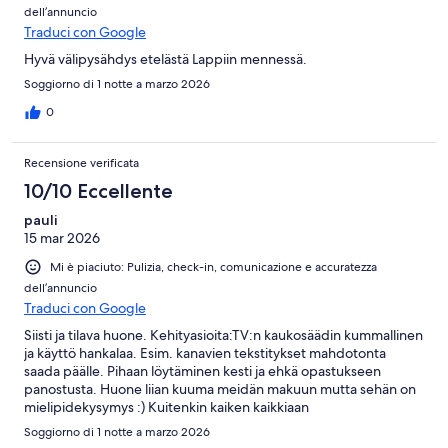
dell’annuncio
Traduci con Google
Hyvä välipysähdys etelästä Lappiin mennessä.
Soggiorno di 1 notte a marzo 2026
0
Recensione verificata
10/10 Eccellente
pauli
15 mar 2026
Mi è piaciuto: Pulizia, check-in, comunicazione e accuratezza
dell’annuncio
Traduci con Google
Siisti ja tilava huone. Kehityasioita:TV:n kaukosäädin kummallinen
ja käyttö hankalaa. Esim. kanavien tekstitykset mahdotonta
saada päälle. Pihaan löytäminen kesti ja ehkä opastukseen
panostusta. Huone liian kuuma meidän makuun mutta sehän on
mielipidekysymys :) Kuitenkin kaiken kaikkiaan
hintalaatusuhteeltaan loistava.
Soggiorno di 1 notte a marzo 2026