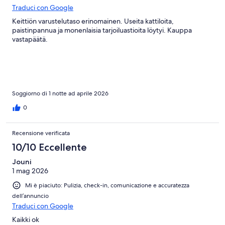
Traduci con Google
Keittiön varustelutaso erinomainen. Useita kattiloita,
paistinpannua ja monenlaisia tarjoiluastioita löytyi. Kauppa
vastapäätä.
Soggiorno di 1 notte ad aprile 2026
0
Recensione verificata
10/10 Eccellente
Jouni
1 mag 2026
Mi è piaciuto: Pulizia, check-in, comunicazione e accuratezza
dell’annuncio
Traduci con Google
Kaikki ok