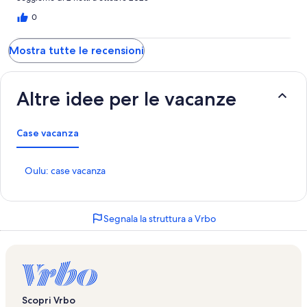
0
Mostra tutte le recensioni
Altre idee per le vacanze
Case vacanza
L
Oulu: case vacanza
i
n
k
Segnala la struttura a Vrbo
c
h
e
a
p
r
e
Scopri Vrbo
l