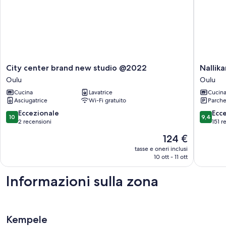
City
Nallikari
City center brand new studio @2022
Nallika
center
Seaside
Oulu
Oulu
brand
Villas
Cucina
Lavatrice
Cucin
new
Oulu
Asciugatrice
Wi-Fi gratuito
Parche
studio
@2022
10.0
9.4
Eccezionale
Ecc
10
9,4
Oulu
su
su
2 recensioni
151 r
10,
10,
Il
124 €
Eccezionale,
Eccezion
prezzo
2
151
tasse e oneri inclusi
attuale
10 ott - 11 ott
recensioni
recensio
è
124 €
Informazioni sulla zona
Kempele