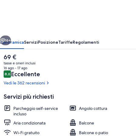
Aparthotel
Kempele
ietro
Avanti
16+
Panoramica
Servizi
Posizione
Tariffe
Regolamenti
Il
69 €
prezzo
tasse e oneri inclusi
attuale
16 ago - 17 ago
è
Recensioni
Eccellente
8,6
8,6 su 10
69 €
Vedi le 362 recensioni
Servizi più richiesti
Camera
Parcheggio self-service
Angolo cottura
incluso
Aria condizionata
Balcone
Wi-Fi gratuito
Balcone o patio