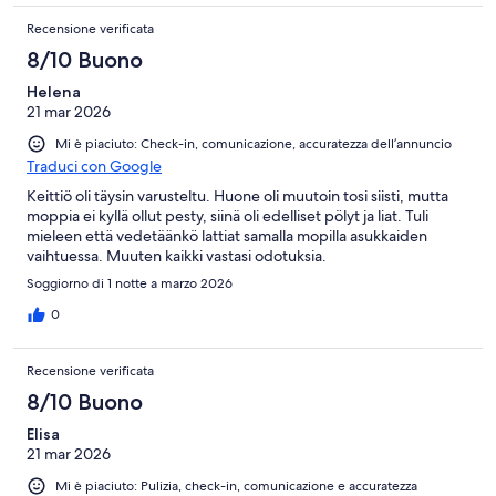
Recensione verificata
8/10 Buono
Helena
21 mar 2026
Mi è piaciuto: Check-in, comunicazione, accuratezza dell’annuncio
Traduci con Google
Keittiö oli täysin varusteltu. Huone oli muutoin tosi siisti, mutta
moppia ei kyllä ollut pesty, siinä oli edelliset pölyt ja liat. Tuli
mieleen että vedetäänkö lattiat samalla mopilla asukkaiden
vaihtuessa. Muuten kaikki vastasi odotuksia.
Soggiorno di 1 notte a marzo 2026
0
Recensione verificata
8/10 Buono
Elisa
21 mar 2026
Mi è piaciuto: Pulizia, check-in, comunicazione e accuratezza