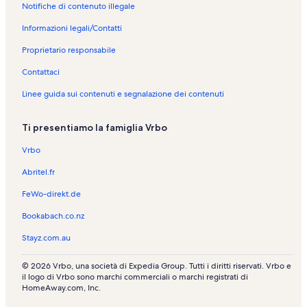
i
Notifiche di contenuto illegale
n
a
Informazioni legali/Contatti
z
i
Proprietario responsabile
o
Contattaci
n
e
Linee guida sui contenuti e segnalazione dei contenuti
:
O
u
Ti presentiamo la famiglia Vrbo
l
u
Vrbo
:
Abritel.fr
c
a
FeWo-direkt.de
s
e
Bookabach.co.nz
v
a
Stayz.com.au
c
a
© 2026 Vrbo, una società di Expedia Group. Tutti i diritti riservati. Vrbo e
n
il logo di Vrbo sono marchi commerciali o marchi registrati di
z
HomeAway.com, Inc.
a