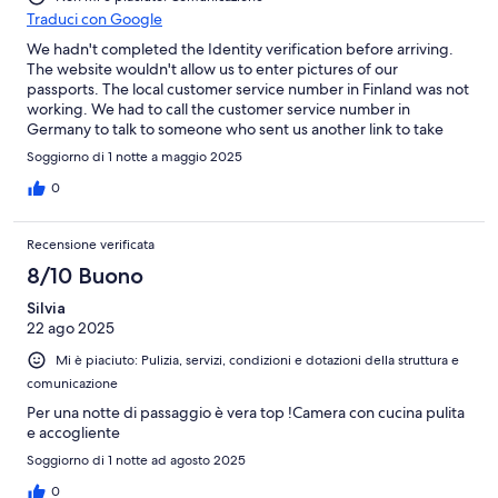
Traduci con Google
We hadn't completed the Identity verification before arriving.
The website wouldn't allow us to enter pictures of our
passports. The local customer service number in Finland was not
working. We had to call the customer service number in
Germany to talk to someone who sent us another link to take
pictures of our passports and of us to complete the verification
Soggiorno di 1 notte a maggio 2025
which took another 20 minutes to verify. There was no signage
on the building on how to proceed.
0
Recensione verificata
8/10 Buono
Silvia
22 ago 2025
Mi è piaciuto: Pulizia, servizi, condizioni e dotazioni della struttura e
comunicazione
Per una notte di passaggio è vera top !Camera con cucina pulita
e accogliente
Soggiorno di 1 notte ad agosto 2025
0