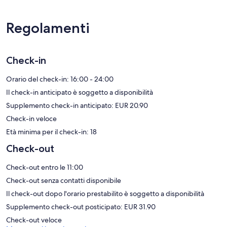
Forenom Aparthotel Kempele offre 54 sistemazioni con accessori
per la preparazione di caffè/tè e asciugacapelli. Tutte le camere
sono dotate di balcone. In questa struttura a 3,5 stelle le
Regolamenti
sistemazioni comprendono angolo cottura con frigorifero, piano
cottura, microonde e pentole/stoviglie/utensili. I bagni sono dotati
di doccia, bidet e set di cortesia gratuiti.
Durante il tuo soggiorno puoi navigare su Internet utilizzando la
Check-in
connessione wireless gratuita. La TV a schermo piatto con canali in
digitale. Le camere sono provviste di ferri/assi da stiro e tende
Orario del check-in: 16:00 - 24:00
oscuranti. Le pulizie vengono eseguite tutte le settimane.
Il check-in anticipato è soggetto a disponibilità
Supplemento check-in anticipato: EUR 20.90
I servizi ricreativi di un complesso di appartamenti includono una
sauna e una palestra.
Check-in veloce
Le attività ricreative elencate di seguito sono disponibili in loco o
Età minima per il check-in: 18
nelle vicinanze. È possibile che siano a pagamento.
Check-out
Check-out entro le 11:00
Check-out senza contatti disponibile
Il check-out dopo l'orario prestabilito è soggetto a disponibilità
Supplemento check-out posticipato: EUR 31.90
Check-out veloce