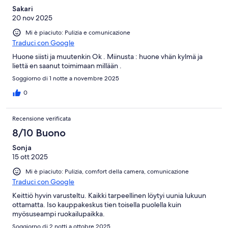
Sakari
20 nov 2025
Mi è piaciuto: Pulizia e comunicazione
Traduci con Google
Huone siisti ja muutenkin Ok . Miinusta : huone vhän kylmä ja
liettä en saanut toimimaan millään .
Soggiorno di 1 notte a novembre 2025
0
Recensione verificata
8/10 Buono
Sonja
15 ott 2025
Mi è piaciuto: Pulizia, comfort della camera, comunicazione
Traduci con Google
Keittiö hyvin varusteltu. Kaikki tarpeellinen löytyi uunia lukuun
ottamatta. Iso kauppakeskus tien toisella puolella kuin
myösuseampi ruokailupaikka.
Soggiorno di 2 notti a ottobre 2025