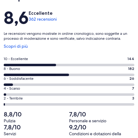
Recensioni
8,6
Eccellente
362 recensioni
Le recensioni vengono mostrate in ordine cronologico, sono soggette a un
processo di moderazione e sono verificate, salvo indicazione contraria.
Apertura
Scopri di più
in
un’altra
Valutazione
10 - Eccellente
144
finestra
di
Valutazione
8 - Buono
182
10
di
-
Valutazione
6 - Soddisfacente
26
8
Eccellente.
di
-
Valutazione
4 - Scarso
7
144
6
Buono.
di
su
-
Valutazione
2 - Terribile
3
182
4
362
Soddisfacente.
di
su
-
recensioni
26
2
8,8/10
7,8/10
362
Scarso.
su
-
recensioni
7
Pulizia
Personale e servizio
362
Terribile.
7,8/10
9,2/10
su
recensioni
3
362
Servizi
Condizioni e dotazioni della
su