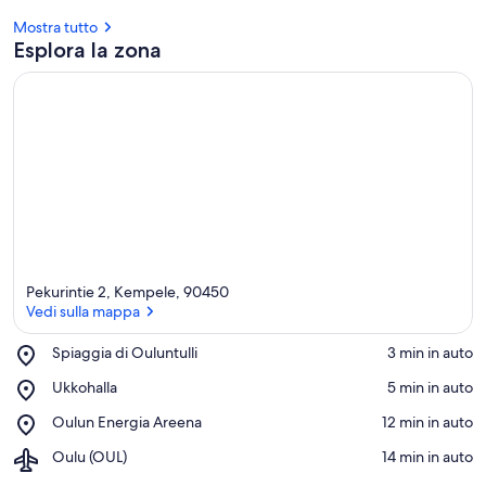
Mostra tutto
Esplora la zona
Pekurintie 2, Kempele, 90450
Vedi sulla mappa
Place,
Spiaggia di Ouluntulli
‪3 min in auto‬
Spiaggia
Vedi sulla mappa
Place,
Ukkohalla
‪5 min in auto‬
di
Ukkohalla
Ouluntulli
Place,
Oulun Energia Areena
‪12 min in auto‬
Oulun
Airport,
Oulu (OUL)
‪14 min in auto‬
Energia
Oulu
Areena