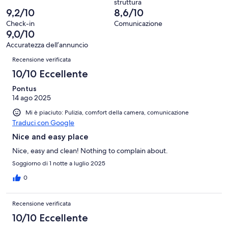
struttura
recensioni
362
9,2/10
8,6/10
recensioni
Check-in
Comunicazione
9,0/10
Accuratezza dell’annuncio
Recensioni
Recensione verificata
10/10 Eccellente
Pontus
14 ago 2025
Mi è piaciuto: Pulizia, comfort della camera, comunicazione
Traduci con Google
Nice and easy place
Nice, easy and clean! Nothing to complain about.
Soggiorno di 1 notte a luglio 2025
0
Recensione verificata
10/10 Eccellente