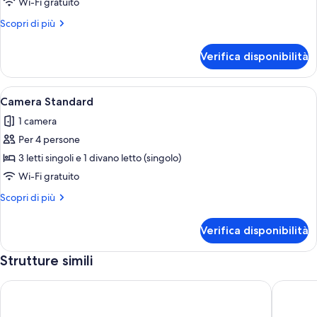
Monolocale
Wi-Fi gratuito
Business,
Altri
Scopri di più
letti
dettagli
multipli
per
Verifica disponibilità
Monolocale
Business,
letti
Apri
Una camera d'albergo con un letto gran
4
multipli
Camera Standard
tutte
1 camera
le
Per 4 persone
foto
per
3 letti singoli e 1 divano letto (singolo)
Camera
Wi-Fi gratuito
Standard
Altri
Scopri di più
dettagli
per
Verifica disponibilità
Camera
Standard
Strutture simili
City center brand new studio @2022
Nallikari