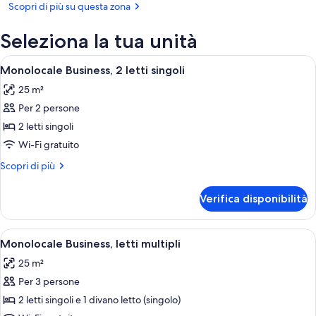
(OUL)
Scopri di più su questa zona
Seleziona la tua unità
Apri
Una moderna camera d'albergo con un 
6
Monolocale Business, 2 letti singoli
tutte
25 m²
le
Per 2 persone
foto
per
2 letti singoli
Monolocale
Wi-Fi gratuito
Business,
Altri
Scopri di più
2
dettagli
letti
per
Verifica disponibilità
Monolocale
singoli
Business,
2
Apri
Una camera d'albergo moderna con un l
5
letti
Monolocale Business, letti multipli
tutte
singoli
25 m²
le
Per 3 persone
foto
per
2 letti singoli e 1 divano letto (singolo)