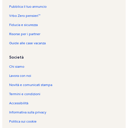
a
Pubblica il tuo annuncio
p
a
Vrbo Zero pensieri™
g
Fiducia e sicurezza
i
n
Risorse per i partner
a
d
Guide alle case vacanza
e
l
l
Società
a
s
Chi siamo
e
Lavora con noi
g
u
Novità e comunicati stampa
e
n
Termini e condizioni
t
e
Accessibilità
d
Informativa sulla privacy
e
s
Politica sui cookie
t