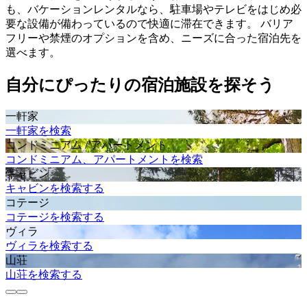
も、バケーションレンタルなら、駐車場やテレビをはじめ必
要な設備が備わっているので快適に滞在できます。 バリア
フリーや禁煙のオプションを含め、ニーズに合った宿泊先を
選べます。
自分にぴったりの宿泊施設を探そう
一軒家
一軒家を検索
コンドミニアム / アパートメント
コンドミニアム、アパートメントを検索
キャビン
キャビンを検索する
コテージ
コテージを検索する
ヴィラ
ヴィラを検索する
山荘
山荘を検索する