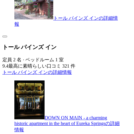
トール パインズ インの詳細情
報
トール パインズ イン
定員 2 名 · ベッドルーム 1 室
9.4
最高に素晴らしい
口コミ 321 件
トール パインズ インの詳細情報
DOWN ON MAIN - a charming
historic apartment in the heart of Eureka Springsの詳細
情報