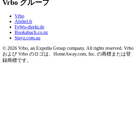
Vrbo グループ
Vrbo
Abritel.fr
FeWo-direkt.de
Bookabach.co.nz
Stayz.com.au
© 2026 Vrbo, an Expedia Group company. All rights reserved. Vrbo
および Vrbo のロゴは、HomeAway.com, Inc. の商標または登
録商標です。