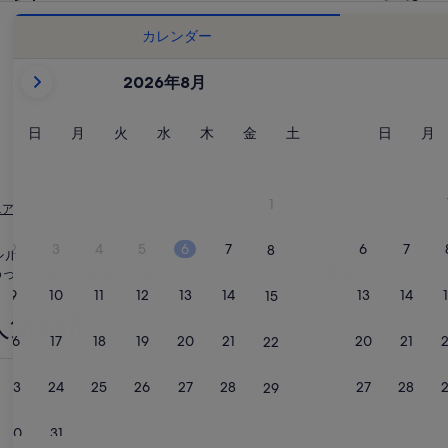
カレンダー
現
2026年8月
在
表
示
日
月
火
水
木
金
土
日
月
日
月
火
水
木
金
土
日
月
曜
曜
曜
曜
曜
曜
曜
曜
曜
中
日
日
日
日
日
日
日
日
日
の
月
1
ニア州
ドーセット・カウンシル
は
2026
2
3
4
5
6
7
6
7
8
ンシルでの旅行にぴったりのバケーションレンタルを見つけましょう。バ
年
備わっているので快適に滞在できます。 バリアフリーや禁煙のオプショ
August
9
10
11
12
13
14
13
14
15
と
人気都市
2026
16
17
18
19
20
21
20
21
22
年
ミュッセルロー ベイ
September
23
24
25
26
27
28
27
28
29
で
す。
30
31