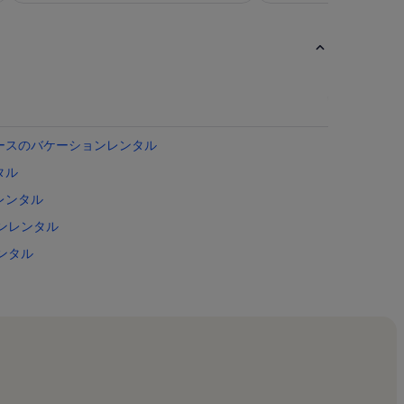
に
に
コ
コ
素
素
ミ
ミ
晴
晴
52
65
ら
ら
件)
件)
し
し
い
い
ースのバケーションレンタル
タル
レンタル
ョンレンタル
ンタル