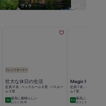
ヴィラ
山荘
iews Entire house Sleeps 12 の詳細を新しいタブで開きます
壮大な休日の生活の詳細を新しいタブで開きます
Magic home, magic 
プレミアオーナー
Entire house Sleeps 12 の画像
壮大な休日の生活の画像
Magic home, magic vi
壮大な休日の生活
Magic home, ma
views. Minutes 
定員 11 名 · ベッドルーム 5 室 · バスルー
定員 7 名 · ベッドルーム 
ム 3 室
ム 1 室
to beaches,
swimming, shops
最
最
最高に素晴らしい
最高に素晴らしい
10
9.6
10段階中10
10段階中9.6
口コミ 52 件
口コミ 65 件
高
高
restaurants
(口
(口