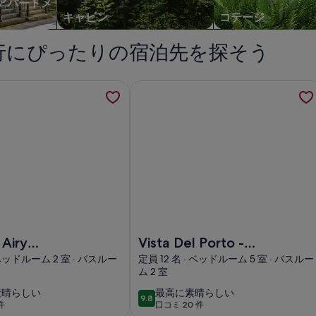
 アパートメ
キャビン
コテージ
行にぴったりの宿泊先を探そう
新しいタブで開きます
 Airy Coastal abodeの詳細を新しいタブで開きます
Vista Del Porto - Ocean bay v
iry Coastal abodeの画像
Vista Del Porto - Ocean bay views 
 Airy
Vista Del Porto -
 abode
Ocean bay views
 ベッドルーム 2 室 · バスルー
定員 12 名 · ベッドルーム 5 室 · バスルー
ム 2 室
Entire house Sleeps
12
最
素晴らしい
最高に素晴らしい
9.8
10段階中9.8
件
口コミ 20 件
高
(口