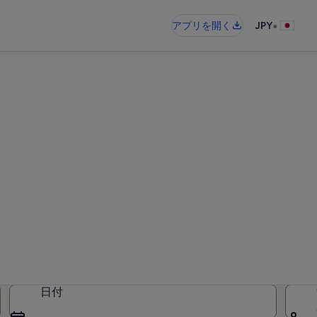
•
アプリを開く
JPY
ト・カウンシルのバケーショ
タルが見つかりました。日付を入力
い
日付