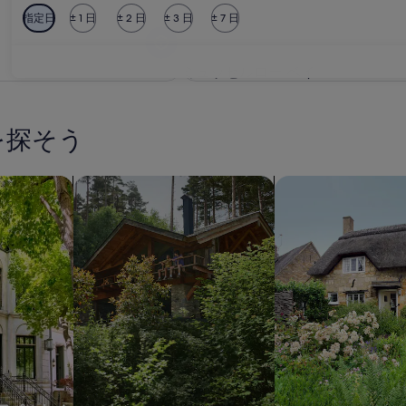
指定日
± 1 日
± 2 日
± 3 日
± 7 日
ミュッセルロー ベイ
ミュッセルロー ベイ
を探そう
アパートメントを検索
キャビンを検索する
コテージを検索する