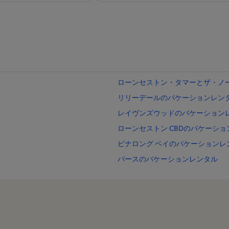
に
コ
素
ミ
晴
20
ら
件)
し
い
ローンセストン・タマーとザ・ノ
リリーデールのバケーションレン
レイヴンズウッドのバケーション
ローンセストン CBDのバケーシ
ビナロング ベイのバケーションレ
パースのバケーションレンタル