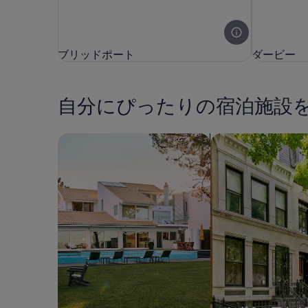
ブリッドポート
ダービー
ブリッドポート
ダービー
自分にぴったりの宿泊施設
一軒家を検索
コンドミニアム、