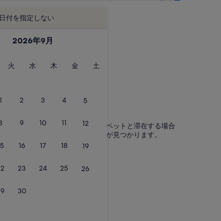
日付を指定しない
2026年9月
火
水
木
金
土
火
水
木
金
土
曜
曜
曜
曜
曜
日
日
日
日
日
1
2
3
4
5
8
9
10
11
12
ケーションレンタルに家族や友人、ペットと滞在する場合
ンを含め、ニーズにぴったりの宿泊先が見つかります。
15
16
17
18
19
22
23
24
25
26
29
30