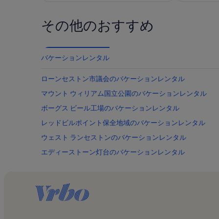
に
に
コ
コ
素
素
ミ
ミ
その他のおすすめ
晴
晴
1
4
ら
ら
件)
件)
し
し
バケーションレンタル
い
い
ローンセストン市議会のバケーションレンタル
マウント ウィリアム国立公園のバケーションレンタル
ボーグス ビール工場のバケーションレンタル
レッドビルポイント保全地域のバケーションレンタル
ウェスト ランセストンのバケーションレンタル
エディーストーン灯台のバケーションレンタル
セント ヘレンズのバケーションレンタル