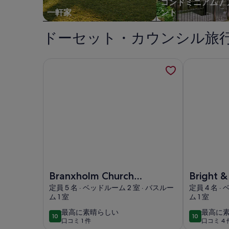
コンドミニアム /
一軒家
ント
ドーセット・カウンシル旅
Branxholm Church close to Derbyの詳細を
Bright &
Branxholm Church close to Derbyの画像
Bright & A
Branxholm Church
Bright &
close to Derby
Coastal
定員 5 名 · ベッドルーム 2 室 · バスルー
定員 4 名 ·
ム 1 室
ム 1 室
最
最
最高に素晴らしい
最高に
10
10
10段階中10
10段階中10
口コミ 1 件
口コミ 4 
高
高
(口
(口