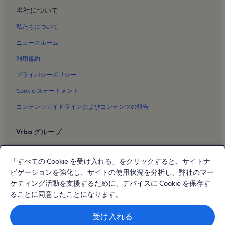
当社について
月光天文台のバケーションレンタル
網代温泉のバケーションレンタル
私たちについて
西熱海ゴルフ コースのバケーションレンタル
ニュースルーム
川奈のバケーションレンタル
利用規約
長浜海水浴場のバケーションレンタル
プライバシーポリシー
梅園町のバケーションレンタル
Cookie ステートメント
丹那断層のバケーションレンタル
コンテンツガイドラインおよびコンテンツの報告
あわしまマリン パークのバケーションレンタル
Vrbo グループ
来宮神社のバケーションレンタル
Moa 美術館のバケーションレンタル
Vrbo
「すべての Cookie を受け入れる」をクリックすると、サイトナ
川奈海水浴場のバケーションレンタル
Abritel.fr
ビゲーションを強化し、サイトの使用状況を分析し、弊社のマー
熱海市のバケーションレンタル
FeWo-direkt.de
ケティング活動を支援するために、デバイスに Cookie を保存す
網代のバケーションレンタル
ることに同意したことになります。
Bookabach.co.nz
三島市のバケーションレンタル
Stayz.com.au
受け入れる
宇佐美のバケーションレンタル