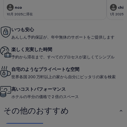
1
1
が急だったことが唯一大変だったくらいです。 雨だったため、
ら
ら
件)
件)
チェックインを少し早めていただきたいと連絡したところ快諾
nco
chih
いただきました。本当に助かりました。ありがとうございまし
し
し
10月 2025に滞在
1月 2025
た。 またぜひ利用したいです！
い
い
いつも安心
あんしん予約保証が、年中無休のサポートをご提供します
楽しく充実した時間
予約から滞在まで、すべてのプロセスが楽しくてシンプル
自宅のようなプライベートな空間
世界各国 200 万軒以上の家から自分にピッタリの家を検索
高いコストパフォーマンス
ホテルの半分の価格で 2 倍のスペース
その他のおすすめ