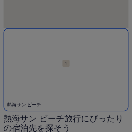
観
熱海サン ビーチの詳細。新しいウィンドウで開く。
光
ス
ポ
ッ
ト
1
が
表
示
さ
れ
た
地
熱海サン ビーチ
図
熱海サン ビーチ旅行にぴったり
の宿泊先を探そう