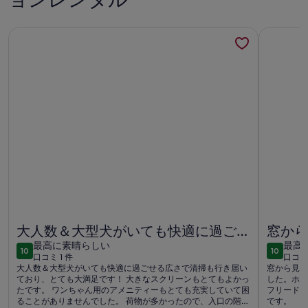
晴
晴
ら
ら
し
し
禁煙ドッグランと温泉付き貸別荘・ワンちゃんも大満足！（10
Rakut
い
い
禁煙ドッグランと温泉付き貸別荘・ワンちゃんも大満足！（10
Rakut
大人数＆大型犬がいても快適に過ごせ
窓から
最
最
る広さで清掃も行き届いており、とて
最高に素晴らしい
と見て
最高
10
10
10段階中10
10段階中
口コミ 1 件
口コミ 
高
高
も大満足です！
(口
(口
大人数＆大型犬がいても快適に過ごせる広さで清掃も行き届い
窓から見え
に
に
コ
コ
ており、とても大満足です！ 大きなスクリーンもとてもよかっ
した。ホテ
素
素
たです。 ワンちゃん用のアメニティーもとても充実していて困
フリードリ
ミ
ミ
ることがありませんでした。 荷物が多かったので、入口の階段
です。
晴
晴