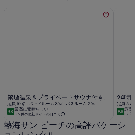
禁煙温泉＆プライベートサウナ付き・山間にひっそりと佇む貸別
24時間源
禁煙温泉＆プライベートサウナ付き・山間にひっそりと佇む貸別
24時間源
禁煙温泉＆プライベートサウナ付き・
24時
山間にひっそりと佇む貸別荘（11名様
定員 10 名 · ベッドルーム 3 室 · バスルーム 2 室
貸切別
定員 6 名
最
最
最高に素晴らしい
最高
まで可） / 熱海市 静岡県
ム/V
9.8
9.8
10段階中9.8
10段階中9
146 件の他社サイトの口コミ
112
高
高
に
に
熱海サン ビーチの高評バケーシ
素
素
ョンレンタル