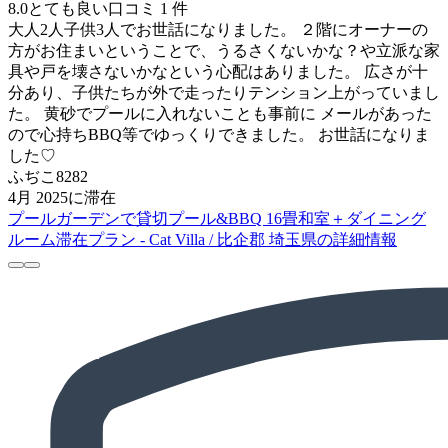
8.0
とても良い
口コミ 1 件
大人2人子供3人でお世話になりました。 ２階にオーナーの
方がお住まいということで、うるさくないかな？や立派な家
具や戸を壊さないかなという心配はありました。 広さが十
分あり、子供たちが外で走ったりテンション上がっていまし
た。 黄砂でプールに入れないことも事前に メールがあった
ので心持ちBBQ等でゆっくりできました。 お世話になりま
した♡
ふぢこ8282
4月 2025に滞在
プールガーデンで貸切プール&BBQ 16畳和室＋ダイニング
ルーム滞在プラン - Cat Villa / 比企郡 埼玉県の詳細情報