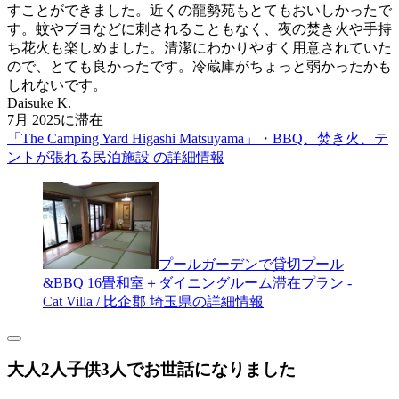
すことができました。近くの龍勢苑もとてもおいしかったで
す。蚊やブヨなどに刺されることもなく、夜の焚き火や手持
ち花火も楽しめました。清潔にわかりやすく用意されていた
ので、とても良かったです。冷蔵庫がちょっと弱かったかも
しれないです。
Daisuke K.
7月 2025に滞在
「The Camping Yard Higashi Matsuyama」・BBQ、焚き火、テ
ントが張れる民泊施設 の詳細情報
プールガーデンで貸切プール
&BBQ 16畳和室＋ダイニングルーム滞在プラン -
Cat Villa / 比企郡 埼玉県の詳細情報
大人2人子供3人でお世話になりました