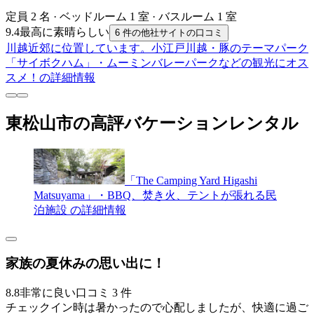
定員 2 名 · ベッドルーム 1 室 · バスルーム 1 室
9.4
最高に素晴らしい
6 件の他社サイトの口コミ
川越近郊に位置しています。小江戸川越・豚のテーマパーク
「サイボクハム」・ムーミンバレーパークなどの観光にオス
スメ！の詳細情報
東松山市の高評バケーションレンタル
「The Camping Yard Higashi
Matsuyama」・BBQ、焚き火、テントが張れる民
泊施設 の詳細情報
家族の夏休みの思い出に！
8.8
非常に良い
口コミ 3 件
チェックイン時は暑かったので心配しましたが、快適に過ご