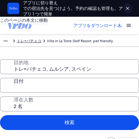
アプリに切り替え
での宿泊先を見つけよう。予約の確認も管理も、ア
プリ 1 つで簡単
このページの本文に移動
アプリをダウンロード
トレ=パチェコ
Villa in La Torre Golf Resort. pet friendly
目的地
日付
滞在人数
検索