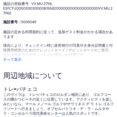
施設の登録番号 : VV.MU.2796,
件
件
ESFCTU000030030000876542000000000000000000VV.MU.2
の
の
7962
口
口
コ
コ
施設番号 :
11005045
ミ
ミ
施設の定める利用規約に従って、追加ゲスト料金がかかる場合があ
ります
場合により、チェックイン時に政府発行の写真付き身分証明書と付
随費用精算のためのクレジットカード / デビットカードのご提示、
または現金でのデポジットのお支払いが必要です
すべて表示
周辺地域について
トレ=パチェコ
このヴィラは、トレ=パチェコのロルダン地区にあり、ゴルフコー
スの隣かつビーチの近くに位置しています。アクティビティを楽し
みたいなら、マール メノール ゴルフやサウリネス デ ラ トレ ゴルフ
リゾートへ行きましょう。オブセルバトリオ・デ・ラ・ムルタや
ラ・コンセルベラ現代美術センターは人気のスポットです。