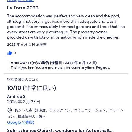
La Torre 2022
The accommodation was perfect and very clean and the pool,
although not very large, was more than adequate and was a
godsend. The immaculately trimmed gardens and trees that line
every street are very picturesque. The property owner
provided us with lots of information which made the check-in
process and our stay stress-free. During our stay I had a few
2022 年 6 月に 14 泊滞在
occasions where I wanted to contact the property owner and,
each time, she responded straight away. The location was very
0
good but, in hindsight, I would have hired a car. The local shops
VrboOwnerからの返信 (投稿日 : 2022 年 6 月 30 日)
were only a 15 minute walk away but carrying heavy shopping
Thank you Lee. You are more than welcome anytime. Regards.
home in the heat was not enjoyable. We visited Los Alcazares
once (via taxi) and had a lovely meal in El Patio (would definitely
recommend this restaurant). The area has many bars and
宿泊者限定の口コミ
restaurants and, once again, we would have visited there more
10/10 (非常に良い)
frequently if we'd had a car. The €80 return taxi journey put us
off doing it more than once. The bars and restaurants on the
Andrea S.
resort were disappointing (mostly closed) but, post-COVID, this
2025 年 2 月 27 日
is understandable. Overall we had a great time and enjoyed
良かった点 : 清潔度、チェックイン、コミュニケーション、ロケーシ
amazing weather. I would definitely recommend La Torre Golf
resort for a relaxing holiday. As I mentioned, in future I will hire a
ョン、掲載情報の正確さ
car so we can get out and visit some of the local areas such as
Google で翻訳
Murcia city and Cartagena.
Sehr schönes Objekt, wundervoller Aufenthalt…