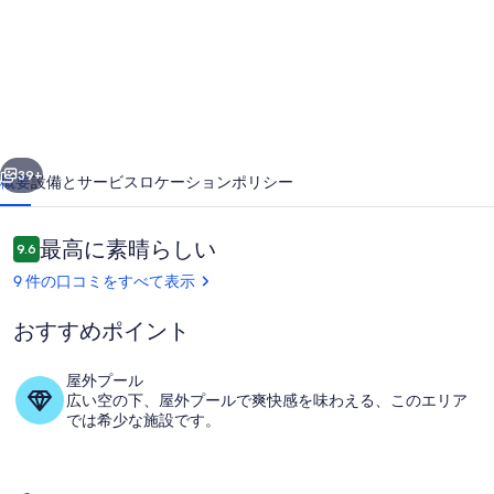
Torre
Golf
Resort.
pet
friendly
前へ
次へ
の
39+
概要
設備とサービス
ロケーション
ポリシー
写
口
最高に素晴らしい
真
9.6
10段階中9.6
コ
9 件の口コミをすべて表示
ギ
ミ
ャ
おすすめポイント
ラ
屋外プール
リ
広い空の下、屋外プールで爽快感を味わえる、このエリア
施設の敷地
では希少な施設です。
ー