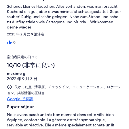
Schönes kleines Häuschen, Alles vorhanden, was man braucht!
Küche ist ein gut, aber etwas minimalistisch ausgestattet. Super
sauber! Ruhig und schön gelegen! Nahe zum Strand und nahe
zu Ausflugszielen wie Cartagena und Murcia….Wir kommen
gerne wieder!
2025 年 2 月に 9 泊滞在
0
宿泊者限定の口コミ
10/10 (非常に良い)
maxime g.
2022 年 9 月 3 日
良かった点 : 清潔度、チェックイン、コミュニケーション、ロケーシ
ョン、掲載情報の正確さ
Google で翻訳
Super séjour
Nous avons passé un très bon moment dans cette villa, bien
équipée, confortable. La gérante est très sympathique,
serviable et réactive. Elle a même spécialement acheté un lit