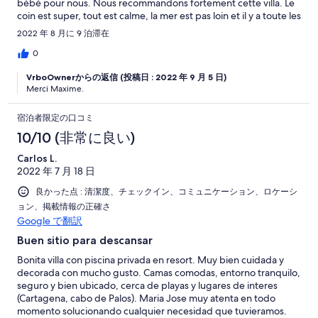
bébé pour nous. Nous recommandons fortement cette villa. Le
coin est super, tout est calme, la mer est pas loin et il y a toute les
commodités autour.
2022 年 8 月に 9 泊滞在
0
VrboOwnerからの返信 (投稿日 : 2022 年 9 月 5 日)
Merci Maxime.
宿泊者限定の口コミ
10/10 (非常に良い)
Carlos L.
2022 年 7 月 18 日
良かった点 : 清潔度、チェックイン、コミュニケーション、ロケーシ
ョン、掲載情報の正確さ
Google で翻訳
Buen sitio para descansar
Bonita villa con piscina privada en resort. Muy bien cuidada y
decorada con mucho gusto. Camas comodas, entorno tranquilo,
seguro y bien ubicado, cerca de playas y lugares de interes
(Cartagena, cabo de Palos). Maria Jose muy atenta en todo
momento solucionando cualquier necesidad que tuvieramos.