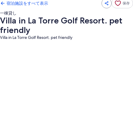
宿泊施設をすべて表示
保存
一棟貸し
Villa in La Torre Golf Resort. pet
friendly
Villa in La Torre Golf Resort. pet friendly
Villa
in
La