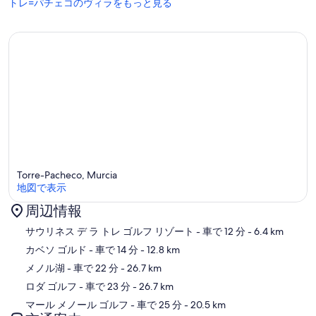
トレ=パチェコのヴィラをもっと見る
Torre-Pacheco, Murcia
地図で表示
周辺情報
地図
サウリネス デ ラ トレ ゴルフ リゾート
- 車で 12 分
- 6.4 km
カベソ ゴルド
- 車で 14 分
- 12.8 km
メノル湖
- 車で 22 分
- 26.7 km
ロダ ゴルフ
- 車で 23 分
- 26.7 km
マール メノール ゴルフ
- 車で 25 分
- 20.5 km