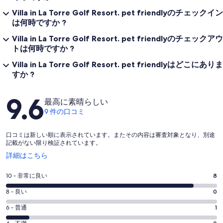
Villa in La Torre Golf Resort. pet friendlyのチェックイン
は何時ですか ?
Villa in La Torre Golf Resort. pet friendlyのチェックアウ
トは何時ですか ?
Villa in La Torre Golf Resort. pet friendlyはどこにありま
すか ?
口
9.6
最高に素晴らしい
コ
9 件の口コミ
ミ
口コミは新しい順に表示されています。またその内容は審査対象となり、別途
記載がない限り検証されています。
新
詳細はこちら
し
い
評
10 - 非常に良い
8
ウ
価
ィ
評
8 - 良い
0
10
ン
価
評
-
6 - 普通
1
ド
8
ウ
9
価