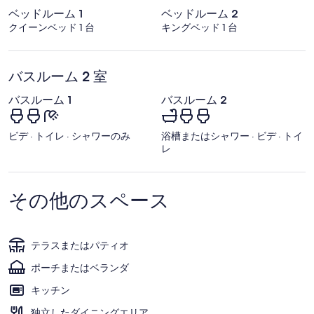
シ
ベッドルーム 1
ベッドルーム 2
ア
クイーンベッド 1 台
キングベッド 1 台
空
港)
バスルーム 2 室
バスルーム 1
バスルーム 2
ビデ · トイレ · シャワーのみ
浴槽またはシャワー · ビデ · トイ
レ
その他のスペース
テラスまたはパティオ
ポーチまたはベランダ
キッチン
独立したダイニングエリア