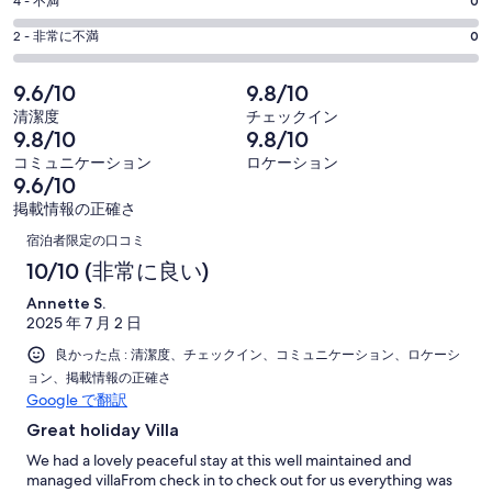
評
-
4 - 不満
0
で
件
6
9
価
開
評
の
-
2 - 非常に不満
0
く
件
4
9
価
口
の
-
件
2
コ
9.6/10
9.8/10
9
口
の
-
ミ
清潔度
チェックイン
件
コ
9
口
中
9.8/10
9.8/10
の
ミ
件
コ
8
コミュニケーション
ロケーション
口
中
の
ミ
件
9.6/10
コ
0
口
中
が
掲載情報の正確さ
ミ
件
コ
1
口
非
中
が
宿泊者限定の口コミ
ミ
件
常
0
コ
良
10/10 (非常に良い)
中
が
に
件
い
0
ミ
普
良
Annette S.
が
件
2025 年 7 月 2 日
通
い
不
が
良かった点 : 清潔度、チェックイン、コミュニケーション、ロケーシ
満
非
ョン、掲載情報の正確さ
常
Google で翻訳
に
Great holiday Villa
不
We had a lovely peaceful stay at this well maintained and
満
managed villaFrom check in to check out for us everything was