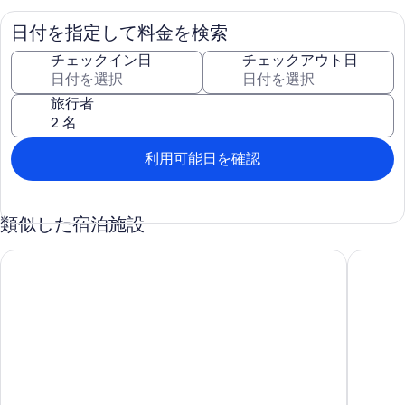
無料 WiFi (通信速度 : 100 Mbps 以上 (1 ～ 2 人向け、6 台まで接続
可)) を使用してネットサーフィンをお楽しみいただけます。スマー
日付を指定して料金を検索
トテレビでは、衛星放送チャンネルをご覧いただけます。
チェックイン日
チェックアウト日
ヴィラでは屋外プールなどのレクリエーション設備をご利用いただ
けます。
旅行者
次のレクリエーション設備は、施設内または近隣にあります。有料
となる場合もあります。
利用可能日を確認
類似した宿泊施設
1st line Luxury Golf Villa (3) with Private Pool, full sky package!
Stunning