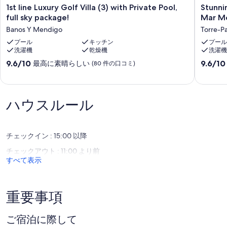
1st
Stunnin
1st line Luxury Golf Villa (3) with Private Pool,
Stunni
line
2
full sky package!
Mar Me
Luxury
bed
Banos Y Mendigo
Torre-P
Golf
Villa
Villa
プール
キッチン
&
プール
洗濯機
乾燥機
洗濯機
(3)
HEATED
with
Pool
10
10
9.6/10
9.6/10
最高に素晴らしい
(80 件の口コミ)
Private
on
段
段
Pool,
the
階
階
full
5*
中
中
sky
Mar
9.6、
9.6、
ハウスルール
package!
Menor
最
最
Banos
Golf
高
高
Y
Resort
に
に
Mendigo
-
素
素
チェックイン : 15:00 以降
Quiet
晴
晴
チェックアウト : 11:00 より前
street
ら
ら
すべて表示
Torre-
し
し
Pacheco
い、
い、
(80
(22
件
件
重要事項
の
の
口
口
コ
コ
ご宿泊に際して
ミ)
ミ)