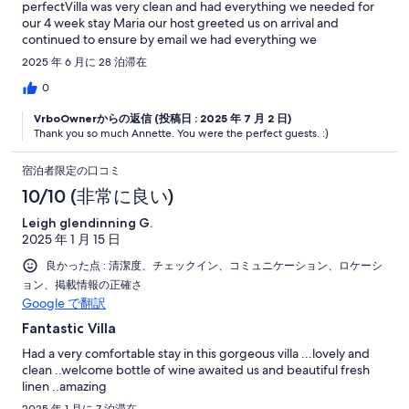
perfectVilla was very clean and had everything we needed for
our 4 week stay Maria our host greeted us on arrival and
continued to ensure by email we had everything we
neededMany thanks Maria (Would recommend to friends and
2025 年 6 月に 28 泊滞在
would definitely book again
0
VrboOwnerからの返信 (投稿日 : 2025 年 7 月 2 日)
Thank you so much Annette. You were the perfect guests. :)
宿泊者限定の口コミ
10/10 (非常に良い)
Leigh glendinning G.
2025 年 1 月 15 日
良かった点 : 清潔度、チェックイン、コミュニケーション、ロケーシ
ョン、掲載情報の正確さ
Google で翻訳
Fantastic Villa
Had a very comfortable stay in this gorgeous villa ...lovely and
clean ..welcome bottle of wine awaited us and beautiful fresh
linen ..amazing