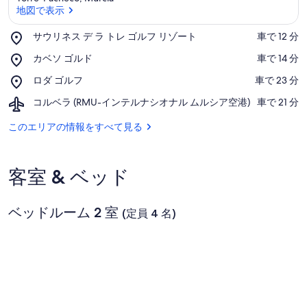
地図で表示
Place,
サウリネス デ ラ トレ ゴルフ リゾート
‪車で 12 分‬
サ
地図で表示
Place,
カベソ ゴルド
‪車で 14 分‬
ウ
カ
リ
Place,
ロダ ゴルフ
‪車で 23 分‬
ベ
ネ
ロ
ソ
ス
Airport,
コルベラ (RMU-インテルナシオナル ムルシア空港)
‪車で 21 分‬
ダ
ゴ
デ
コ
ゴ
ル
ラ
ル
このエリアの情報をすべて見る
ル
ド
ト
ベ
フ
レ
ラ
ゴ
(RMU-
客室 & ベッド
ル
イ
フ
ン
リ
テ
ゾ
ベッドルーム 2 室
ル
(定員 4 名)
ー
ナ
ト
シ
オ
ナ
ル
ム
ル