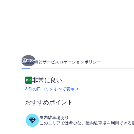
の
写
真
ギ
ャ
ラ
リ
28+
概要
設備とサービス
ロケーション
ポリシー
ー
口
非常に良い
8.8
10段階中8.8
コ
3 件の口コミをすべて表示
ミ
おすすめポイント
テラス / パ
屋内駐車場あり
このエリアでは希少な、屋内駐車場を利用できる