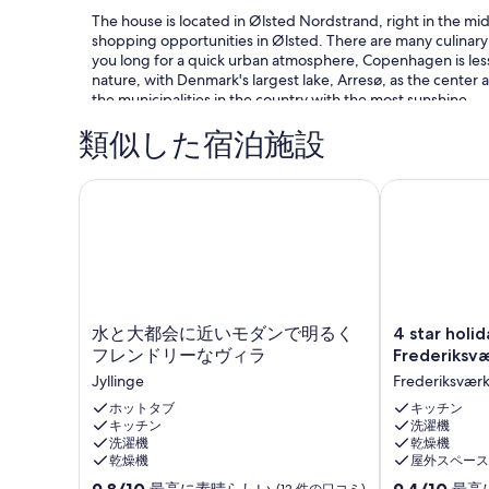
The house is located in Ølsted Nordstrand, right in the m
shopping opportunities in Ølsted. There are many culinary 
you long for a quick urban atmosphere, Copenhagen is less
nature, with Denmark's largest lake, Arresø, as the center
the municipalities in the country with the most sunshine.
類似した宿泊施設
The beach is only 250 meters away, and due to the house's l
水と大都会に近いモダンで明るくフレンドリーなヴ
4 star holida
facing view of the fjord, where you can sit on the terrace 
There are three rooms with eight beds, a nice large kitch
kitchen-dining room, and toilet with bath. There is a wood
the long summer nights.
水
4
水と大都会に近いモダンで明るく
4 star holi
と
star
フレンドリーなヴィラ
Frederiksv
大
holiday
Jyllinge
Frederiksvær
都
home
All in all, a cozy holiday home with ample space where yo
会
ホットタブ
in
キッチン
キッチン
洗濯機
に
Frederiksværk
洗濯機
乾燥機
近
Frederiksværk
乾燥機
屋外スペース
い
Note: Not for commercial rental.
10
10
モ
9.8/10
9.4/10
最高に素晴らしい
最高
(12 件の口コミ)