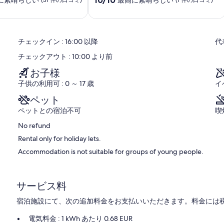
段
階
中
10.0、
チェックイン : 16:00 以降
代
最
高
チェックアウト : 10:00 より前
に
素
お子様
晴
子供の利用可 : 0 ～ 17 歳
イ
ら
し
ペット
い、
ペットとの宿泊不可
喫
(1
件
No refund
の
Rental only for holiday lets.
口
Accommodation is not suitable for groups of young people.
コ
ミ)
件
の
サービス料
口
コ
宿泊施設にて、次の追加料金をお支払いいただきます。料金には税
ミ
電気料金 : 1 kWh あたり 0.68 EUR