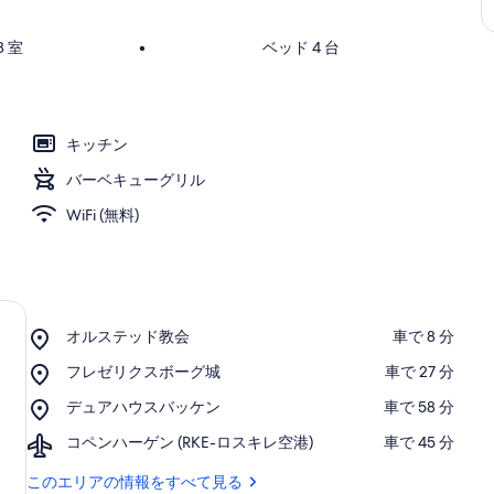
 室
•
ベッド 4 台
キッチン
バーベキューグリル
WiFi (無料)
Place,
オルステッド教会
‪車で 8 分‬
オ
Place,
フレゼリクスボーグ城
‪車で 27 分‬
ル
フ
ス
Place,
デュアハウスバッケン
‪車で 58 分‬
レ
テ
デ
ゼ
ッ
Airport,
コペンハーゲン (RKE-ロスキレ空港)
‪車で 45 分‬
ュ
リ
ド
コ
ア
ク
教
ペ
このエリアの情報をすべて見る
ハ
ス
会