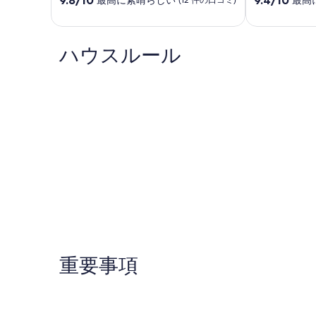
段
段
ダ
階
階
ン
中
中
で
9.8、
ハウスルール
9.4、
明
最
最
る
高
高
く
に
に
フ
素
素
レ
晴
晴
ン
ら
ら
ド
し
し
リ
い、
い、
ー
(12
(31
な
件
件
ヴ
の
の
ィ
口
口
ラ
コ
コ
Jyllinge
ミ)
ミ)
件
件
の
の
重要事項
口
口
コ
コ
ミ
ミ