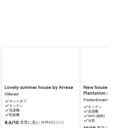
tation
Lovely summer house by Arresø
New house near Asserb
Lovely
New
Lovely summer house by Arresø
New house near Ass
summer
house
Plantation and Arres
Hillerød
house
near
Frederiksværk
ホットタブ
by
Asserbo
キッチン
Arresø
Plantation
キッチン
洗濯機
洗濯機
Hillerød
and
乾燥機
WiFi (無料)
Arresø
冷房
10
8.6/10
非常に良い
(4 件の口コミ)
Frederiksværk
段
10
10/10
最高に素晴らし