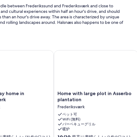
iddle between Frederikssund and Frederiksværk and close to
and cultural experiences within half an hour's drive, and should
 than an hour's drive away. The area is characterized by unique
 and rolling landscapes around. Halsnæs also happens to be one of
ocation 21 meters above sea level, there is a beautiful west-
ィラ
y home in Frederiksværk
Home with large plot in Asserbo plan
or lie in the hammock and enjoy the most fantastic sunsets.
en-dining room with new kitchen, TV room in extension of the
-burning stove for the dark evenings and two lovely terraces for
Home
day home in
Home with large plot in Asserbo
with
ærk
plantation
large
k
Frederiksværk
plot
u don't compromise on comfort. Note: Not for commercial rental.
in
ペット可
WiFi (無料)
Asserbo
バーベキューグリル
plantation
暖炉
Frederiksværk
10
10/10
に素晴らしい
最高に素晴らしい
(31 件の口コミ)
(1 件の口コミ)