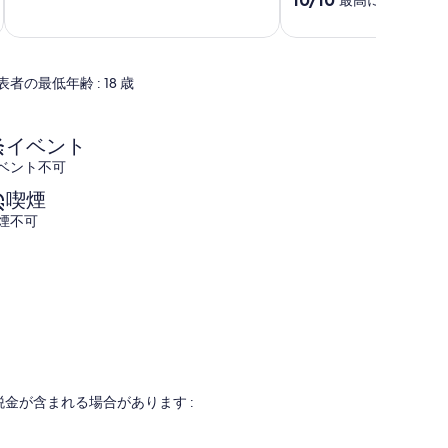
階
段
中
階
8.6、
中
非
10.0、
表者の最低年齢 : 18 歳
常
最
に
高
良
に
い、
素
イベント
(4
晴
ベント不可
件
ら
の
し
喫煙
口
い、
煙不可
コ
(3
ミ)
件
件
の
の
口
口
コ
コ
ミ)
ミ
件
の
口
コ
金が含まれる場合があります :
ミ