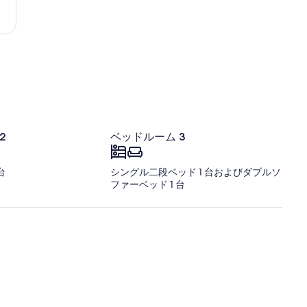
ン
ウ
ボ
ハ
ス
ー
ー
バ
グ
ゲ
ッ
城
ン
ケ
(RKE-
ン
ロ
ス
キ
レ
空
2
ベッドルーム 3
港)
台
シングル二段ベッド 1 台およびダブルソ
ファーベッド 1 台