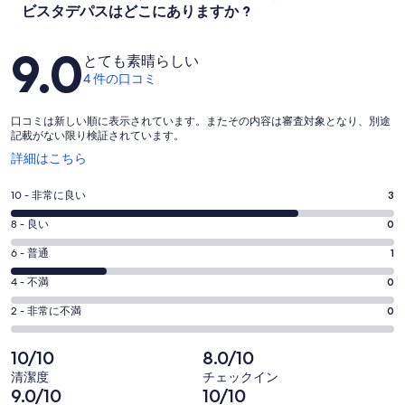
ビスタデパスはどこにありますか ?
口
9.0
とても素晴らしい
コ
4 件の口コミ
ミ
口コミは新しい順に表示されています。またその内容は審査対象となり、別途
記載がない限り検証されています。
新
詳細はこちら
し
い
評
10 - 非常に良い
3
ウ
価
ィ
評
8 - 良い
0
10
ン
価
評
-
6 - 普通
1
ド
8
ウ
4
価
評
-
4 - 不満
0
で
件
6
4
価
開
評
の
-
2 - 非常に不満
0
く
件
4
4
価
口
の
-
件
2
コ
10/10
8.0/10
4
口
の
-
ミ
清潔度
チェックイン
件
コ
4
口
中
9.0/10
10/10
の
ミ