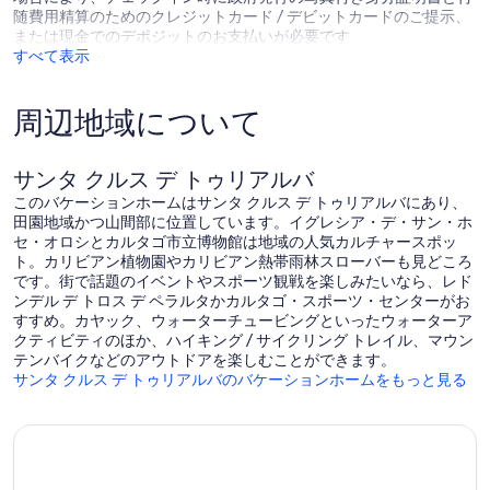
ミ
随費用精算のためのクレジットカード / デビットカードのご提示、
*毎日のハウスキーピングは、1日25ドルの料金で提供できますが、
または現金でのデポジットのお支払いが必要です
滞在が5日を超える場合は無料です。 。
すべて表示
*私たちの農場では、散歩をすることもできますが、おそらく両方
を少し歩くと、自然を散歩することができます
*敷地内には馬、牛、鶏、犬がおり、必要に応じて認可された人員
周辺地域について
がいます。 事前の許可が得られない限り、ゲストは動物と交流する
ことはできません。
*チェックアウトは午前10時です。 追加の25ドルの料金でレイトチ
サンタ クルス デ トゥリアルバ
ェックアウトをリクエストすると、正午までにチェックアウトでき
ます。 他の予約に基づいてお客様のリクエストに対応できるよう最
このバケーションホームはサンタ クルス デ トゥリアルバにあり、
善を尽くします。
田園地域かつ山間部に位置しています。イグレシア・デ・サン・ホ
*幼児キットと子供用エンターテイメントキットがあり、それぞれ
セ・オロシとカルタゴ市立博物館は地域の人気カルチャースポッ
25ドルの追加料金で利用できます。 幼児用キットには、トリオ、
ト。カリビアン植物園やカリビアン熱帯雨林スローバーも見どころ
木製の線路、車のあるホットホイールトラックなど、幼児に適した
です。街で話題のイベントやスポーツ観戦を楽しみたいなら、レド
おもちゃと本が含まれています。 キッズエンターテイメントキット
ンデル デ トロス デ ペラルタかカルタゴ・スポーツ・センターがお
には、パズル、レゴ、本が含まれています。 休憩を取り、子供たち
すすめ。カヤック、ウォーターチュービングといったウォーターア
に私たちのお気に入りを楽しんでもらいましょう！
クティビティのほか、ハイキング / サイクリング トレイル、マウン
テンバイクなどのアウトドアを楽しむことができます。
サンタ クルス デ トゥリアルバのバケーションホームをもっと見る