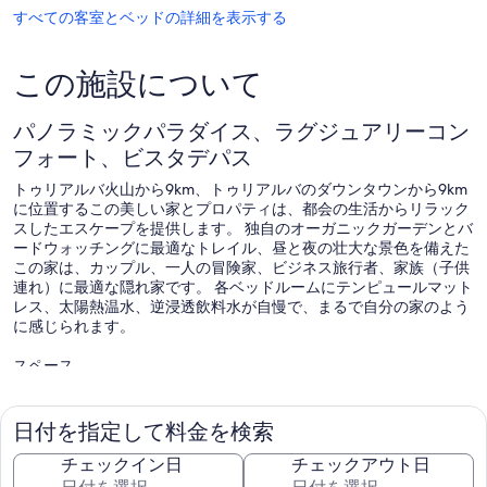
すべての客室とベッドの詳細を表示する
この施設について
パノラミックパラダイス、ラグジュアリーコン
フォート、ビスタデパス
トゥリアルバ火山から9km、トゥリアルバのダウンタウンから9km
に位置するこの美しい家とプロパティは、都会の生活からリラック
スしたエスケープを提供します。 独自のオーガニックガーデンとバ
ードウォッチングに最適なトレイル、昼と夜の壮大な景色を備えた
この家は、カップル、一人の冒険家、ビジネス旅行者、家族（子供
連れ）に最適な隠れ家です。 各ベッドルームにテンピュールマット
レス、太陽熱温水、逆浸透飲料水が自慢で、まるで自分の家のよう
に感じられます。
スペース
*私たちの家は現在、4番目のベッドルームを完全に装備しているた
め、2家族または9人まで快適に収容できます！
日付を指定して料金を検索
*敷地内にオーガニックガーデンがあり、その内容を料理に使用で
チェックイン日
チェックアウト日
きます。 また、主に庭から調達したさまざまな地元料理のパーソナ