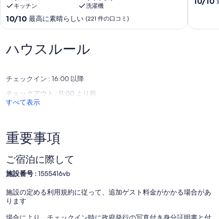
10
10/10
キッチン
洗濯機
ピ
Finca
い窓側の席がある二段ベッドがあります。 それらの間に完全なバス
段
ー
Barajas
ルームがあります。 便利な場所にあり、カーポートから100フィー
10
階
10/10
最高に素晴らしい
(221 件の口コミ)
ク-162
Turrialb
トのところにあるオーガニックガーデンに向かい、レタス、きゅう
段
中
フ
り、トマトを収穫して、おいしいランチをお楽しみください。
階
10.0、
ァ
中
最
ハウスルール
イ
ゲストアクセス
10.0、
高
ブ
最
に
ス
2階にあるロックアウトクローゼットと、権限のあるスタッフが同
高
素
タ
伴しない場合はstable舎を除き、宿泊施設全体にアクセスできま
チェックイン : 16:00 以降
に
晴
ー
す。
素
ら
チェックアウト : 11:00 より前
レ
晴
し
すべて表示
ビ
ゲストとの交流
ら
い、
ュ
し
(1
ー-
英語、スペイン語、フランス語、ドイツ語を話すプロパティマネー
い、
件
Romantic
ジャーがお客様をお迎えし、ご滞在中に発生するご質問や懸念に24
(221
の
重要事項
Botanical
時間年中無休で対応いたします。 スペイン語を話す人が午前中に、
件
口
Garden
必要に応じて夕方に利用できます。
の
コ
Villa
ご宿泊に際して
口
ミ)
/
その他の注意事項
コ
件
施設番号 :
1555416vb
Jacuzzi
ミ)
の
Orosi
*私たちの家には、飲料水に炭素ろ過システム、軟水器、逆浸透が
件
口
de
施設の定める利用規約に従って、追加ゲスト料金がかかる場合があ
あり、火山の近くで最もおいしい水を誇っています！
の
コ
Paraiso
ります
*敷地内にオーガニックガーデンがあり、その内容を料理に使用で
口
ミ
きます。 また、主に庭から調達したさまざまな地元料理のパーソナ
コ
場合により、チェックイン時に政府発行の写真付き身分証明書と付
ルシェフサービスも提供しています！