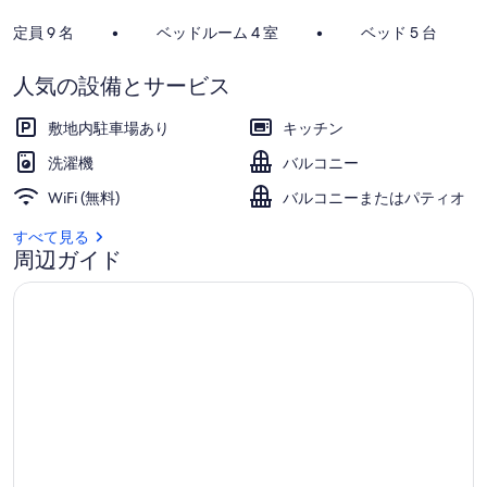
リ
定員 9 名
•
ベッドルーム 4 室
•
ベッド 5 台
ー
人気の設備とサービス
コ
ン
敷地内駐車場あり
キッチン
フ
洗濯機
バルコニー
ォ
WiFi (無料)
バルコニーまたはパティオ
ー
すべて見る
周辺ガイド
ト、
ビ
ス
タ
デ
パ
ス