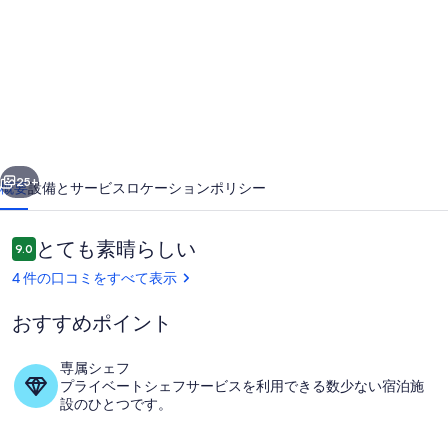
ラ
ミ
ッ
ク
パ
前へ
次へ
ラ
25+
概要
設備とサービス
ロケーション
ポリシー
ダ
イ
口
とても素晴らしい
9.0
10段階中9.0
コ
ス、
4 件の口コミをすべて表示
ミ
ラ
おすすめポイント
グ
ジ
専属シェフ
プライベートシェフサービスを利用できる数少ない宿泊施
屋外ダイニングエリア
ュ
設のひとつです。
ア