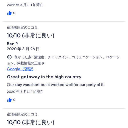
made sure we had a fire going and we had enough firewood.
2022 年 3 月に 1 泊滞在
Due to all the traveling I had requested a cook for the evening.
Carman arrived and prepared a wonderful dinner prepared
0
from produce from the homes garden. Thank you for a very
short but pleasant stay. Bridget, Randy, Denise and Gary
宿泊者限定の口コミ
10/10 (非常に良い)
Ben P.
2020 年 3 月 26 日
良かった点 : 清潔度、チェックイン、コミュニケーション、ロケーシ
ョン、掲載情報の正確さ
Google で翻訳
Great getaway in the high country
Our stay was short but it worked well for our party of 5.
2020 年 3 月に 1 泊滞在
0
宿泊者限定の口コミ
10/10 (非常に良い)