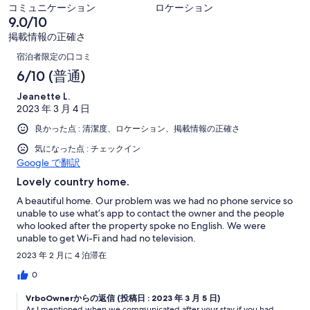
件
コ
3
コミュニケーション
ロケーション
口
中
の
ミ
件
9.0/10
コ
0
口
中
が
掲載情報の正確さ
ミ
件
コ
1
口
非
中
が
宿泊者限定の口コミ
ミ
件
常
0
コ
良
6/10 (普通)
中
が
に
件
い
0
ミ
普
良
Jeanette L.
が
件
2023 年 3 月 4 日
通
い
不
が
良かった点 : 清潔度、ロケーション、掲載情報の正確さ
満
非
気になった点 : チェックイン
常
Google で翻訳
に
Lovely country home.
不
満
A beautiful home. Our problem was we had no phone service so
unable to use what’s app to contact the owner and the people
who looked after the property spoke no English. We were
unable to get Wi-Fi and had no television.
2023 年 2 月に 4 泊滞在
0
VrboOwnerからの返信 (投稿日 : 2023 年 3 月 5 日)
As I mentioned when we communicated after your stay if you had