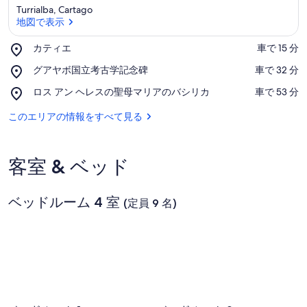
Turrialba, Cartago
の
地図で表示
写
Place,
カティエ
‪車で 15 分‬
真
カ
地図で表示
Place,
グアヤボ国立考古学記念碑
‪車で 32 分‬
テ
ギ
グ
ィ
Place,
ロス アン ヘレスの聖母マリアのバシリカ
‪車で 53 分‬
ア
エ
ャ
ロ
ヤ
ス
このエリアの情報をすべて見る
ボ
ラ
ア
国
ン
リ
立
ヘ
考
客室 & ベッド
ー
レ
古
ス
学
の
記
ベッドルーム 4 室
聖
(定員 9 名)
念
母
碑
マ
リ
ア
の
バ
シ
リ