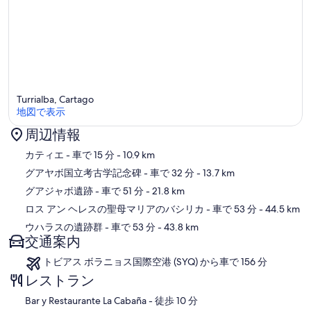
Turrialba, Cartago
地図で表示
周辺情報
地図
カティエ
- 車で 15 分
- 10.9 km
グアヤボ国立考古学記念碑
- 車で 32 分
- 13.7 km
グアジャボ遺跡
- 車で 51 分
- 21.8 km
ロス アン ヘレスの聖母マリアのバシリカ
- 車で 53 分
- 44.5 km
ウハラスの遺跡群
- 車で 53 分
- 43.8 km
交通案内
トビアス ボラニョス国際空港 (SYQ) から車で 156 分
レストラン
‪Bar y Restaurante La Cabaña - ‬徒歩 10 分