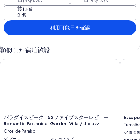
ルシェフサービスも提供しています！ 朝食は含まれていませんが、
旅行者
個人シェフサービスの一環として手配することができます。 シェフ
サービスを利用するには48時間前までに通知する必要があります。
*毎日のハウスキーピングは、1日25ドルの料金で提供できます。5
利用可能日を確認
日間を超える滞在の場合は、週に1回無料です。
この家は、主要道路から100メートル離れたところにあり、360度
類似した宿泊施設
の息をtakingむようなパノラマビューを提供する尾根の上にありま
す。 北には雄大なトゥリアルバ火山があり、東には晴れた日にカリ
ブ海の線が見え、南には町とタラマンカ山脈の素晴らしい景色があ
パラダイスピーク-162ファイブスターレビュー-Romantic Botanical Ga
Escape t
り、西にはイラズ火山を見ることができます。 私道は、1車のカー
ポートにつながっています。 カーポートは、ガスストーブ、冷蔵
庫/冷凍庫、朝食バーのあるキッチンに入ります。 リビングルーム
とダイニングルームは、自然光がたくさん入るオープンフロアプラ
ンです。 1階にハーフバスがあります。 キッチンからは洗濯機と乾
燥機のあるランドリールームがあります。 ダブルテンプルペディッ
クベッドを収容するベッドルームの1つは、リビングルームエリア
の1階にあります。 階段は雄大な塔を通って2階に続いています。
階段の上に静かな読書コーナーがあります。 マスタースイートに
パ
Escape
は、キングサイズのテンプルペディックベッドと、2人用の浴槽を
パラダイスピーク-162ファイブスターレビュー-
Escape
ラ
to
備えたスイート内のバスルームがあります。 Blue Roomには、カリ
Romantic Botanical Garden Villa / Jacuzzi
Turrialb
ダ
the
ブ海とタラマンカの景色を望むクイーンサイズのTempurpedicベッ
Orosi de Paraiso
洗濯機
イ
mountai
ドがあり、心地よい窓側の席があります。 レッドルームには、二段
ス
プール
ホットタブ
Cabaña
ベッドと1台の上部ベッドがあり、トゥリアルバ火山と居心地の良