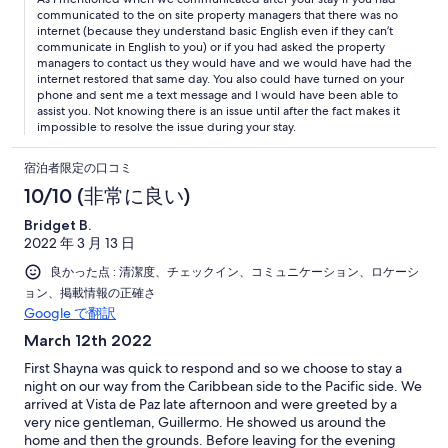
communicated to the on site property managers that there was no
internet (because they understand basic English even if they can’t
communicate in English to you) or if you had asked the property
managers to contact us they would have and we would have had the
internet restored that same day. You also could have turned on your
phone and sent me a text message and I would have been able to
assist you. Not knowing there is an issue until after the fact makes it
impossible to resolve the issue during your stay.
宿泊者限定の口コミ
10/10 (非常に良い)
Bridget B.
2022 年 3 月 13 日
良かった点 : 清潔度、チェックイン、コミュニケーション、ロケーシ
ョン、掲載情報の正確さ
Google で翻訳
March 12th 2022
First Shayna was quick to respond and so we choose to stay a
night on our way from the Caribbean side to the Pacific side. We
arrived at Vista de Paz late afternoon and were greeted by a
very nice gentleman, Guillermo. He showed us around the
home and then the grounds. Before leaving for the evening