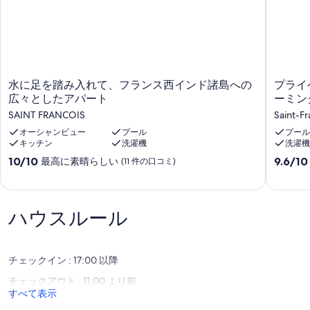
水
プ
水に足を踏み入れて、フランス西インド諸島への
プライ
に
ラ
広々としたアパート
ーミン
足
イ
SAINT FRANCOIS
Saint-Fr
を
ベ
踏
オーシャンビュー
プール
ー
プール
キッチン
洗濯機
洗濯機
み
ト
入
ス
10
10
10/10
9.6/10
最高に素晴らしい
(11 件の口コミ)
れ
イ
段
段
て、
ミ
階
階
フ
ン
中
中
ラ
グ
10.0、
9.6、
ハウスルール
ン
プ
最
最
ス
ー
高
高
西
ル
に
に
イ
で
素
素
チェックイン : 17:00 以降
ン
の
晴
晴
チェックアウト : 11:00 より前
ド
ヴ
ら
ら
すべて表示
諸
ィ
し
し
島
ラ
い、
い、