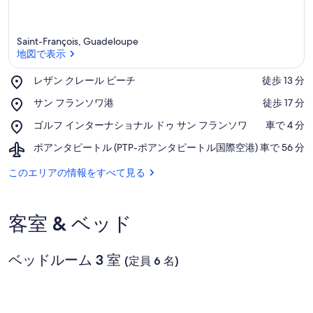
Saint-François, Guadeloupe
地図で表示
Place,
レザン クレール ビーチ
‪徒歩 13 分‬
レ
地図で表示
Place,
サン フランソワ港
‪徒歩 17 分‬
ザ
サ
ン
Place,
ゴルフ インターナショナル ドゥ サン フランソワ
‪車で 4 分‬
ン
ク
ゴ
フ
レ
Airport,
ポアンタピートル (PTP-ポアンタピートル国際空港)
‪車で 56 分‬
ル
ラ
ー
ポ
フ
ン
ル
ア
このエリアの情報をすべて見る
イ
ソ
ビ
ン
ン
ワ
ー
タ
タ
港
チ
ピ
ー
客室 & ベッド
ー
ナ
ト
シ
ル
ョ
ベッドルーム 3 室
(PTP-
(定員 6 名)
ナ
ポ
ル
ア
ド
ン
ゥ
タ
サ