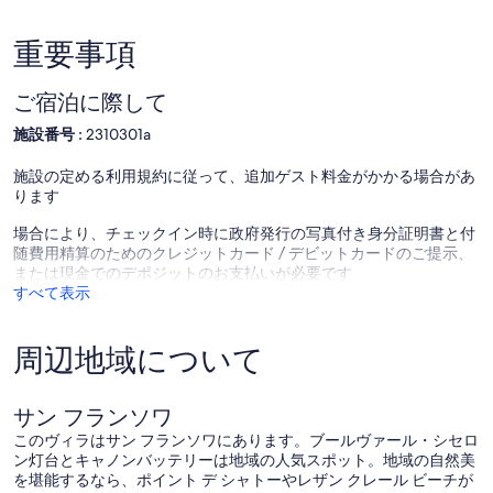
へ
の
(11
(4
の
チ
件
件
重要事項
広々
ャ
の
の
と
ー
口
口
し
ミ
コ
コ
ご宿泊に際して
た
ン
ミ)
ミ)
ア
施設番号 :
2310301a
グ
件
件
パ
Saint-
の
の
ー
François
施設の定める利用規約に従って、追加ゲスト料金がかかる場合があ
口
口
ト
ります
コ
コ
SAINT
ミ
ミ
FRANCOIS
場合により、チェックイン時に政府発行の写真付き身分証明書と付
随費用精算のためのクレジットカード / デビットカードのご提示、
または現金でのデポジットのお支払いが必要です
すべて表示
周辺地域について
サン フランソワ
このヴィラはサン フランソワにあります。ブールヴァール・シセロ
ン灯台とキャノンバッテリーは地域の人気スポット。地域の自然美
を堪能するなら、ポイント デ シャトーやレザン クレール ビーチが