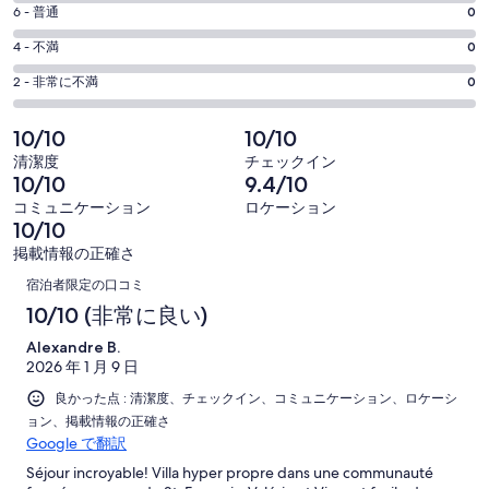
価
評
-
6 - 普通
0
ド
8
ウ
3
価
評
-
4 - 不満
0
で
件
6
3
価
開
評
の
-
2 - 非常に不満
0
く
件
4
3
価
口
の
-
件
2
コ
10/10
10/10
3
口
の
-
ミ
清潔度
チェックイン
件
コ
3
口
中
10/10
9.4/10
の
ミ
件
コ
3
コミュニケーション
ロケーション
口
中
の
ミ
件
10/10
コ
0
口
中
が
掲載情報の正確さ
ミ
件
コ
0
口
非
中
が
宿泊者限定の口コミ
ミ
件
常
0
コ
良
10/10 (非常に良い)
中
が
に
件
い
0
ミ
普
良
Alexandre B.
が
件
2026 年 1 月 9 日
通
い
不
が
良かった点 : 清潔度、チェックイン、コミュニケーション、ロケーシ
満
非
ョン、掲載情報の正確さ
常
Google で翻訳
に
Séjour incroyable! Villa hyper propre dans une communauté
不