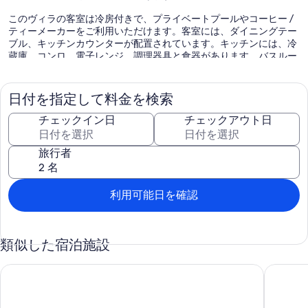
このヴィラの客室は冷房付きで、プライベートプールやコーヒー /
ティーメーカーをご利用いただけます。客室には、ダイニングテー
ブル、キッチンカウンターが配置されています。キッチンには、冷
蔵庫、コンロ、電子レンジ、調理器具と食器があります。バスルー
ムにはシャワー、ヘアドライヤーがあります。
サン フランソワにあるこのヴィラでは、無料 WiFi をご利用いただ
けます。客室にはスマートテレビがあります。
日付を指定して料金を検索
ヴィラでは屋外プールなどのレクリエーション設備をご利用いただ
チェックイン日
チェックアウト日
けます。
旅行者
利用可能日を確認
類似した宿泊施設
水に足を踏み入れて、フランス西インド諸島への広々としたア
プライベ