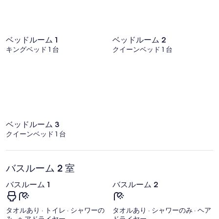
ピ
ン
ー
フ
ト
ラ
ル
ン
ベッドルーム 1
ベッドルーム 2
国
ソ
キングベッド 1 台
クイーンベッド 1 台
際
ワ
空
港)
ベッドルーム 3
クイーンベッド 1 台
バスルーム 2 室
バスルーム 1
バスルーム 2
タオルあり · トイレ · シャワーの
タオルあり · シャワーのみ · ヘア
み · ヘアドライヤー
ドライヤー