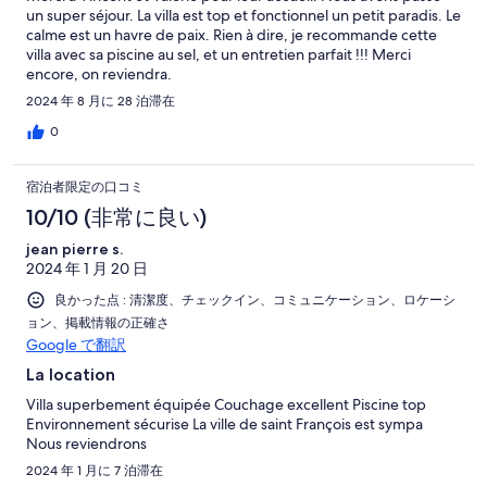
un super séjour. La villa est top et fonctionnel un petit paradis. Le
calme est un havre de paix. Rien à dire, je recommande cette
villa avec sa piscine au sel, et un entretien parfait !!! Merci
encore, on reviendra.
2024 年 8 月に 28 泊滞在
0
宿泊者限定の口コミ
10/10 (非常に良い)
jean pierre s.
2024 年 1 月 20 日
良かった点 : 清潔度、チェックイン、コミュニケーション、ロケーシ
ョン、掲載情報の正確さ
Google で翻訳
La location
Villa superbement équipée Couchage excellent Piscine top
Environnement sécurise La ville de saint François est sympa
Nous reviendrons
2024 年 1 月に 7 泊滞在