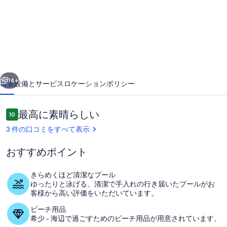
en
Résidence
Près
de
la
前へ
次へ
mer
14+
概要
設備とサービス
ロケーション
ポリシー
の
写
口
最高に素晴らしい
10
10段階中10
コ
真
3 件の口コミをすべて表示
ミ
ギ
おすすめポイント
ャ
きらめくほど清潔なプール
ラ
ゆったりと泳げる、清潔で手入れの行き届いたプールがお
プール
リ
客様から高い評価をいただいています。
ー
ビーチ用品
希少 - 海辺で過ごすためのビーチ用品が用意されています。