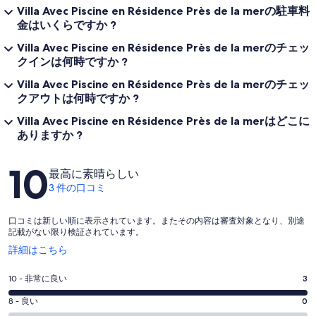
Villa Avec Piscine en Résidence Près de la merの駐車料
金はいくらですか ?
Villa Avec Piscine en Résidence Près de la merのチェッ
クインは何時ですか ?
Villa Avec Piscine en Résidence Près de la merのチェッ
クアウトは何時ですか ?
Villa Avec Piscine en Résidence Près de la merはどこに
ありますか ?
口
10
最高に素晴らしい
コ
3 件の口コミ
ミ
口コミは新しい順に表示されています。またその内容は審査対象となり、別途
記載がない限り検証されています。
新
詳細はこちら
し
い
評
10 - 非常に良い
3
ウ
価
ィ
評
8 - 良い
0
10
ン