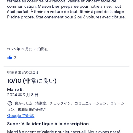
fermée au coeur de St-Francois. Valérie et Vincent facile de
満
communication. Maison bien préparée pour notre arrivé. Tout
était parfait. À 5min en voiture de tout. 15min à pied de la plage.
Piscine propre. Stationnement pour 2 ou 3 voitures avec clôture.
Merci pour tout encore une fois
2025 年 12 月に 13 泊滞在
0
宿泊者限定の口コミ
10/10 (非常に良い)
Marie B.
2024 年 9 月 8 日
良かった点 : 清潔度、チェックイン、コミュニケーション、ロケーシ
ョン、掲載情報の正確さ
Google で翻訳
Super Villa identique à la description
Merci à Vincent et Valerie pour leur accueil. Nous avons passé