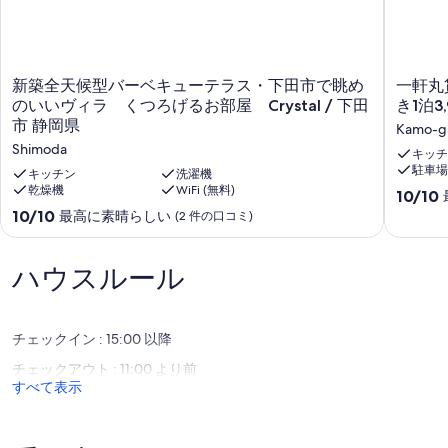
各棟設備
他の棟参照ください。
鍋・電気釜等炊事用具・調理用具(まな板、包丁、しゃもじ、お玉、
新
一
菜箸、笊など)
新築全天候型バーベキューテラス・下田市で眺め
一軒丸
築
軒
エアコン・扇風機・遮光カーテン(一部)・食器一式・ホットプレー
のいいヴィラ くつろげるお部屋 Crystal / 下田
き1泊3
全
丸
ト・電気ケトル・冷蔵庫・洗濯機・電子レンジ・寝具(定員分)
市 静岡県
Kamo-g
天
貸
調味料なし
Shimoda
候
し
キッチ
販売あり
駐車場
型
な
キッチン
洗濯機
バ
乾燥機
WiFi (無料)
の
＜定員＞
10
10/10
ー
に、
2名まで
段
10
10/10
最高に素晴らしい
(2 件の口コミ)
ベ
驚
階
段
キ
き
＜広さ＞
中
階
ュ
の
19.92㎡
10.0、
中
ハウスルール
ー
激
最
10.0、
テ
安
＜間取り等＞
高
最
ラ
プ
1F：LDK4/UB 2F：ロフト4
に
高
ス・
ラ
冷水ウォシュレット
素
チェックイン : 15:00 以降
に
下
イ
晴
素
チェックアウト : 11:00 より前
田
ス
＜ご注意＞
ら
晴
すべて表示
市
温
斜めのハシゴを登ったロフトに3人分の布団がしけるようになって
し
ら
で
泉
おり、1階はソファーベットが1台あります。
い、
し
眺
付
(9
い、
め
き
＜ご案内＞
件