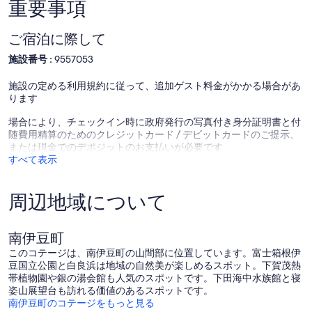
(2
重要事項
の
1
ＢＢＱ場が建物に併設
の
件
い
泊
口
の
い
3,980
コ
ご宿泊に際して
口
ヴ
円！
インボイス制度に適した領収書をご要望の場合は、施設に直接お問
ミ)
コ
ィ
施設番号 :
9557053
/
い合わせください。
件
ミ)
ラ
賀
の
件
く
茂
施設の定める利用規約に従って、追加ゲスト料金がかかる場合があ
口
の
つ
郡
ります
コ
口
ろ
静
ミ
コ
げ
場合により、チェックイン時に政府発行の写真付き身分証明書と付
岡
ミ
る
随費用精算のためのクレジットカード / デビットカードのご提示、
県
お
または現金でのデポジットのお支払いが必要です
Kamo-
部
すべて表示
gun
屋
Crystal
周辺地域について
/
下
田
市
南伊豆町
静
このコテージは、南伊豆町の山間部に位置しています。富士箱根伊
岡
豆国立公園と白良浜は地域の自然美が楽しめるスポット。下賀茂熱
県
帯植物園や銀の湯会館も人気のスポットです。下田海中水族館と寝
Shimoda
姿山展望台も訪れる価値のあるスポットです。
南伊豆町のコテージをもっと見る