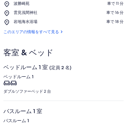
Place,
波勝崎苑
‪車で 11 分‬
名
波
地図で表示
Place,
雲見浅間神社
‪車で 16 分‬
勝
利
雲
崎
Place,
岩地海水浴場
‪車で 18 分‬
見
用）
苑
岩
浅
地
このエリアの情報をすべて見る
リ
間
海
神
ネ
水
社
浴
客室 & ベッド
ン・
場
駐
ベッドルーム 1 室
(定員 2 名)
車
ベッドルーム 1
場
無
ダブルソファーベッド 2 台
料
/
バスルーム 1 室
賀
バスルーム 1
茂