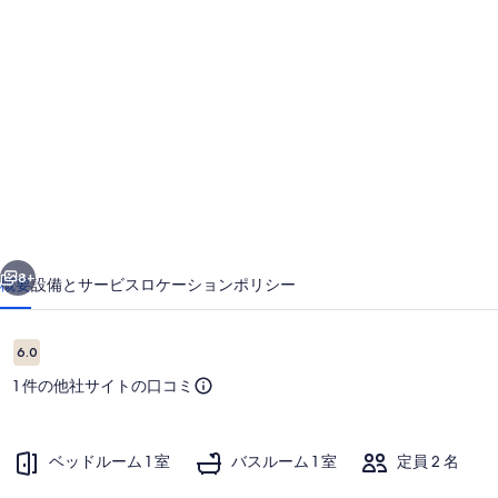
南
伊
豆
ラ
ン
ド
ホ
前へ
次へ
ピ
8+
概要
設備とサービス
ロケーション
ポリシー
ア
禁
口
6.0
10段階中6.0
コ
煙
1 件の他社サイトの口コミ
ミ
名
用
ベッドルーム 1 室
バスルーム 1 室
定員 2 名
タ