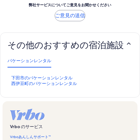
弊社サービスについてご意見をお聞かせください
ご意見の送信
その他のおすすめの宿泊施設
バケーションレンタル
下
下田市のバケーションレンタル
田
西
西伊豆町のバケーションレンタル
市
伊
の
豆
バ
町
ケ
の
ー
バ
シ
ケ
ョ
ー
Vrbo のサービス
ン
シ
レ
ョ
Vrboあんしんサポート™
ン
ン