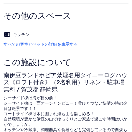
郡
その他のスペース
静
岡
県
キッチン
の
すべての客室とベッドの詳細を表示する
写
この施設について
真
ギ
南伊豆ランドホピア禁煙名用タイニーログハウ
ャ
ス《ロフト付き》（2名利用）リネン・駐車場
無料 / 賀茂郡 静岡県
ラ
シーサイド棟は海が目の前！
リ
シーサイド棟は一面オーシャンビュー！雲ひとつない快晴の時の夕
ー
日は絶景です！！
コートサイド棟は木に囲まれ海も山も楽しめる！
自然環境が豊かな伊豆の山でゆっくりとご家族で過ごす時間はいか
がでしょうか。
キッチンや冷蔵庫、調理器具や食器なども完備しているので自炊も