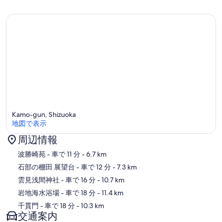
Kamo-gun, Shizuoka
地図で表示
周辺情報
地図
波勝崎苑
- 車で 11 分
- 6.7 km
石部の棚田 展望台
- 車で 12 分
- 7.3 km
雲見浅間神社
- 車で 16 分
- 10.7 km
岩地海水浴場
- 車で 18 分
- 11.4 km
千貫門
- 車で 18 分
- 10.3 km
交通案内