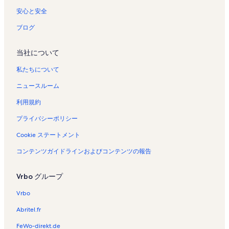
タ
レ
安心と安全
ル
ン
の
タ
ブログ
ペ
ル
ー
の
当社について
ジ
ペ
を
ー
私たちについて
開
ジ
く
を
ニュースルーム
リ
開
ン
く
利用規約
ク
リ
ン
プライバシーポリシー
ク
Cookie ステートメント
コンテンツガイドラインおよびコンテンツの報告
Vrbo グループ
Vrbo
Abritel.fr
FeWo-direkt.de