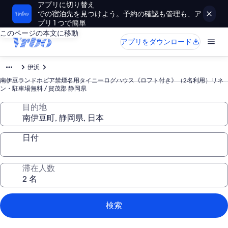
アプリに切り替え
での宿泊先を見つけよう。予約の確認も管理も、ア
プリ 1 つで簡単
このページの本文に移動
アプリをダウンロード
伊浜
南伊豆ランドホピア禁煙名用タイニーログハウス《ロフト付き》（2名利用）リネ
ン・駐車場無料 / 賀茂郡 静岡県
目的地
日付
滞在人数
検索