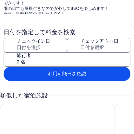
できます！
雨の日でも屋根付きなので安心してBBQを楽しめます！
食材、調味料等の持ち込みOK！
現地オプション
・貸切露天風呂 1時間2200円(利用は2時間から)。
・BBQset(鉄板＋BBQ網＋炭) 大3850円(10名前後)小2200円(3名
日付を指定して料金を検索
前後)
・ペット一匹2200円/泊
チェックイン日
チェックアウト日
食材はお客様にてご用意下さい。
器具持込代・BBQコーナー利用料 無料
旅行者
レジャー・スポット情報
日和山・子浦日和山遊歩道・伊浜のマーガレット・子浦のウバメガ
シ群落・ササユリの里
利用可能日を確認
天神原植物園・夕日ヶ丘休憩所・天神窯 / 2025年2月からの変更の
お知らせ
■ハイシーズンにおいても音の出る行為に関する時間を21時までか
類似した宿泊施設
ら23時までに変更。
■全棟禁煙から禁煙の棟は1名～6名迄とし 8名以上棟は喫煙可に変
更。
新築全天候型バーベキューテラス・下田市で眺めのいいヴィラ くつ
一軒丸貸
■ご予約日の変更が1回まで無料！
■キャンセルした後も宿泊費の10%分がホピア宿泊券に！（1年間有
効）
0455620429までお問い合わせください。