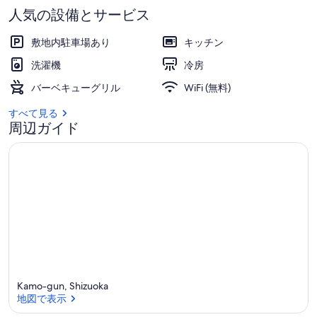
人気の設備とサービス
外観
イ
ニ
敷地内駐車場あり
キッチン
ー
洗濯機
冷房
ロ
バーベキューグリル
WiFi (無料)
グ
すべて見る
周辺ガイド
ハ
ウ
ス
《ロ
フ
ト
付
き》
Kamo-gun, Shizuoka
地図で表示
（2