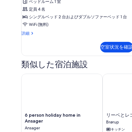
ベッドルーム 1 室
ュ
定員 4 名
ア
シングルベッド 2 台およびダブルソファーベッド 1 台
リ
WiFi (無料)
ー
ラ
詳細
キ
グ
ャ
ジ
空室状況を確
ュ
ビ
ア
ン
リ
類似した宿泊施設
ー
エ
キ
ン
ャ
6 person holiday home in Ansager
リーベとレゴ
ビ
ス
ン
イ
エ
ン
ー
ス
ト
イ
(4
ー
6
リ
6 person holiday home in
リーベとレ
ト
guests)
person
ー
Ansager
Brørup
(4
holiday
ベ
の
Ansager
guests)
キッチン
home
と