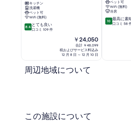
す
の
ペット可
in
キッチン
レ
詳
WiFi (無料)
洗濯機
Ansager
ゴ
べ
冷房
細
ペット可
Ansager
ラ
て
WiFi (無料)
10
最高に素
ン
10
段
口コミ 58 
の
10
とても良い
ド、
8.4
階
段
口コミ 109 件
ビ
写
中
階
ル
現
￥24,050
真
10.0、
中
ン
在
最
8.4、
合計 ￥48,099
間
を
の
高
税およびサービス料込み
と
Brørup
料
表
12 月 8 日 ～ 12 月 10 日
に
て
金
素
も
示
は
晴
良
周辺地域について
す
￥24,050
ら
い、
し
口
る
い、
コ
口
ミ
コ
109
ミ
件
58
件
件
の
件
口
この施設について
の
コ
口
ミ
コ