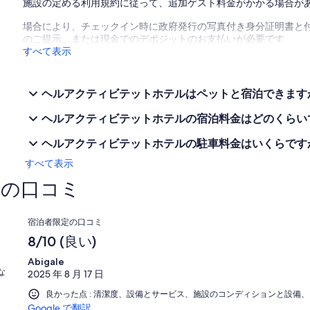
施設の定める利用規約に従って、追加ゲスト料金がかかる場合が
場合により、チェックイン時に政府発行の写真付き身分証明書と付
のご提示、または現金でのデポジットのお支払いが必要です
すべて表示
ヘルアクティビテットホテルはペットと宿泊できますか
ヘルアクティビテットホテルの宿泊料金はどのくらいで
ヘルアクティビテットホテルの駐車料金はいくらですか
すべて表示
ルの口コミ
口
宿泊者限定の口コミ
コ
8/10 (良い)
ミ
Abigale
な
2025 年 8 月 17 日
良かった点 : 清潔度、設備とサービス、施設のコンディションと設備
Google で翻訳