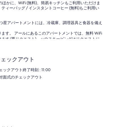
かに、WiFi (無料)、簡易キッチンもご利用いただけま
ミ
コ
ィーバッグ / インスタントコーヒー (無料)もご利用い
ミ
3 つ星アパートメントには、冷蔵庫、調理器具と食器を備え
す。 アールにあるこのアパートメントでは、無料 WiFi
ます (要リクエスト)。ハウスキーピングはリクエストに
ン設備をご利用いただけます。
チェックアウト
ェックアウト終了時刻 : 11:00
対面式のチェックアウト