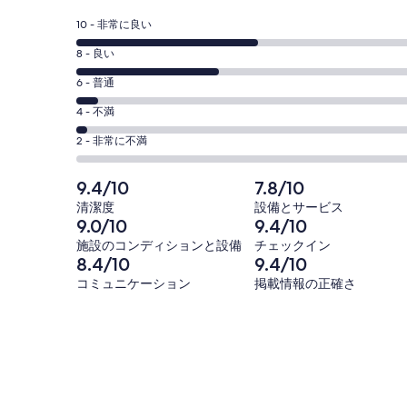
し
い
評
10 - 非常に良い
ウ
価
ィ
評
8 - 良い
10
ン
価
評
-
6 - 普通
ド
8
ウ
77
価
評
-
4 - 不満
で
件
6
77
価
開
評
の
-
2 - 非常に不満
く
件
4
77
価
口
の
-
件
2
コ
9.4/10
7.8/10
77
口
の
-
ミ
清潔度
設備とサービス
件
コ
77
口
中
9.0/10
9.4/10
の
ミ
件
コ
39
施設のコンディションと設備
チェックイン
口
中
の
ミ
件
8.4/10
9.4/10
コ
31
口
中
が
コミュニケーション
掲載情報の正確さ
ミ
件
コ
5
非
中
が
ミ
件
常
2
良
中
が
に
件
い
0
普
良
が
件
通
い
不
が