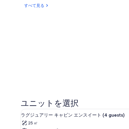
リ
すべて見る
ー
ユニットを選択
リビング エリア
ラ
17
ラグジュアリー キャビン エンスイート (4 guests)
グ
25 ㎡
ジ