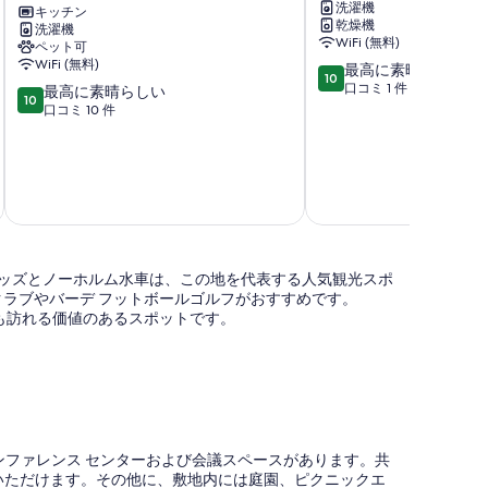
洗濯機
イ
in
キッチン
in
乾燥機
洗濯機
Ansager
Ansager
ー
WiFi (無料)
ペット可
Ansager
Ansager
WiFi (無料)
ト
10
最高に素晴らしい
10
段
口コミ 1 件
10
最高に素晴らしい
の
10
階
段
口コミ 10 件
す
中
階
10.0、
中
べ
最
10.0、
て
高
最
に
高
の
素
に
写
晴
素
ら
真
晴
ゴッズとノーホルム水車は、この地を代表する人気観光スポ
し
ら
を
クラブやバーデ フットボールゴルフがおすすめです。
い、
し
itidscenterも訪れる価値のあるスポットです。
表
口
い、
コ
口
示
ミ
コ
す
1
ミ
件
10
る
件
件
の
件
ファレンス センターおよび会議スペースがあります。共
口
の
もご利用いただけます。その他に、敷地内には庭園、ピクニックエ
コ
口