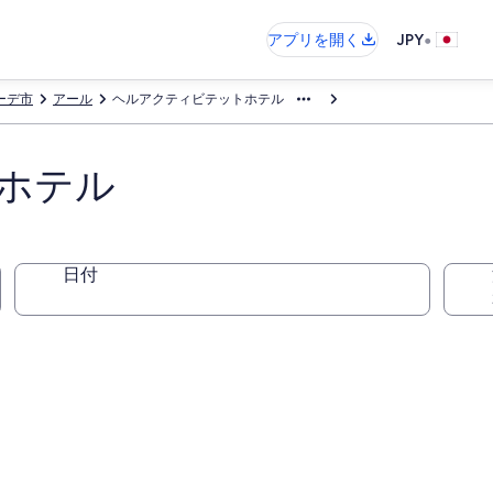
•
アプリを開く
JPY
ーデ市
アール
ヘルアクティビテットホテル
ホテル
日付