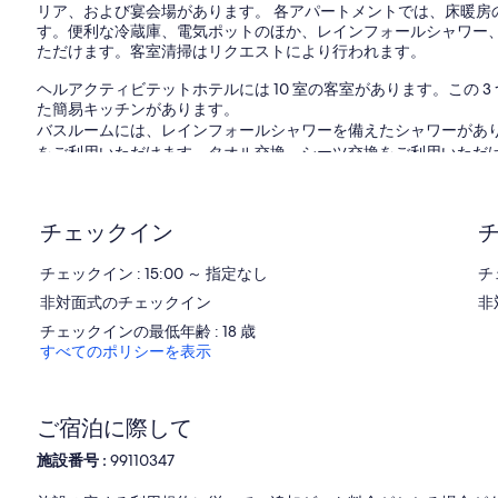
リア、および宴会場があります。 各アパートメントでは、床暖房のほ
コ
す。便利な冷蔵庫、電気ポットのほか、レインフォールシャワー、テ
ミ
ただけます。客室清掃はリクエストにより行われます。
ヘルアクティビテットホテルには 10 室の客室があります。この 
た簡易キッチンがあります。
バスルームには、レインフォールシャワーを備えたシャワーがありま
をご利用いただけます。タオル交換、シーツ交換をご利用いただけ
より行われます。
アパートメントではフィットネスセンターなどのレクリエーショ
チェックイン
チェックイン : 15:00 ～ 指定なし
チ
非対面式のチェックイン
非
チェックインの最低年齢 : 18 歳
すべてのポリシーを表示
ご宿泊に際して
施設番号 :
99110347