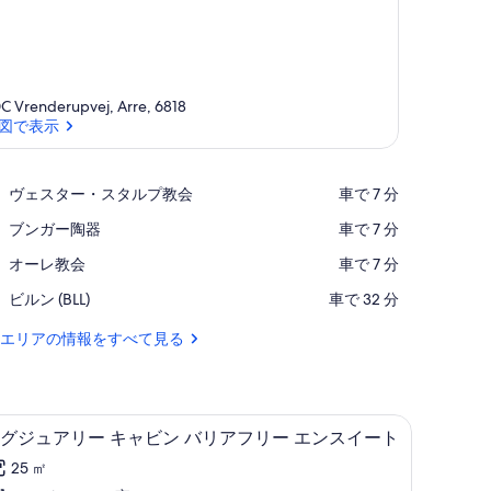
C Vrenderupvej, Arre, 6818
図で表示
地図で表示
Place,
ヴェスター・スタルプ教会
‪車で 7 分‬
ヴ
Place,
ブンガー陶器
‪車で 7 分‬
ェ
ブ
ス
Place,
オーレ教会
‪車で 7 分‬
ン
タ
オ
ガ
ー・
Airport,
ビルン (BLL)
‪車で 32 分‬
ー
ー
ス
ビ
レ
陶
タ
ル
エリアの情報をすべて見る
教
器
ル
ン
会
プ
(BLL)
教
会
リビング エリア
ラ
13
グジュアリー キャビン バリアフリー エンスイート
グ
25 ㎡
ジ