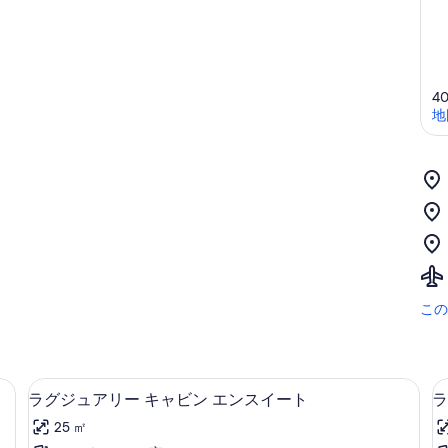
40
地
この
リビング エリア
ラ
13
ラグジュアリー キャビン エンスイート
ラ
グ
25 ㎡
ジ