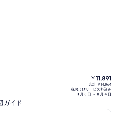
部屋からの景観
現
￥11,891
在
内装
合計 ￥14,864
の
税およびサービス料込み
料
11 月 3 日 ～ 11 月 4 日
金
辺ガイド
は
￥11,891
で
す