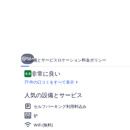
ィ
ビ
テ
ッ
ト
ホ
56+
概要
設備とサービス
ロケーション
料金
ポリシー
テ
ル
口
非常に良い
8.8
10段階中8.8
コ
の
77 件の口コミをすべて表示
ミ
写
人気の設備とサービス
真
部屋からの景
セルフパーキング利用料込み
ギ
炉
ャ
WiFi (無料)
ラ