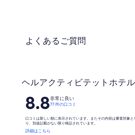
よくあるご質問
ヘルアクティビテットホテ
口
8.8
非常に良い
コ
77 件の口コミ
ミ
口コミは新しい順に表示されています。またその内容は審査対象と
り、別途記載がない限り検証されています。
新
詳細はこちら