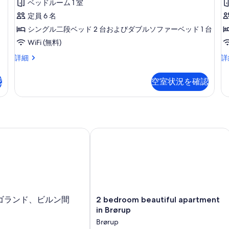
ベッドルーム 1 室
ュ
定員 6 名
ア
シングル二段ベッド 2 台およびダブルソファーベッド 1 台
リ
WiFi (無料)
ー
ラ
ラ
詳細
詳
キ
グ
グ
ャ
ジ
ジ
認
空室状況を確認
ュ
ュ
ビ
ア
ア
ン
リ
リ
ー
ー
エ
キ
キ
ン
ャ
ャ
ランド、ビルン間
2 bedroom beautiful apartment in Br
ビ
ビ
ス
ン
ン
イ
エ
バ
ン
リ
ー
ス
ア
ト
イ
フ
の
ー
リ
2
ゴランド、ビルン間
2 bedroom beautiful apartment
ト
ー
bedroom
す
in Brørup
の
エ
beautiful
べ
Brørup
詳
ン
apartment