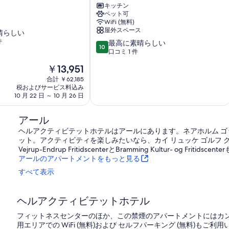
細
ス
て
in
キッチン
イ
ペット可
Brørup
の
ー
WiFi (無料)
Brørup
ト
屋外スペース
写
晴らしい
の
件
10
最高に素晴らしい
真
10
詳
段
口コミ 1 件
細
を
階
現
￥13,951
中
表
在
10.0、
合計 ￥62,185
示
の
税およびサービス料込み
最
料
10 月 22 日 ～ 10 月 26 日
高
す
金
に
る
は
素
アール
￥13,951
晴
ヘルアクティビテットホテルはアールにあります。ネアホルム 
ら
ット。アクティビティを楽しみたいなら、カイ リュッケ ゴルフ 
し
Vejrup-Endrup FritidscenterとBramming Kultur- og Fr
い、
アールのアパートメントをもっと見る
口
コ
すべて表示
ミ
1
件
ヘルアクティビテットホテル
件
フィットネスセンターのほか、この禁煙のアパートメントにはカン
の
用エリアでの WiFi (無料)および セルフパーキング (無料)
口