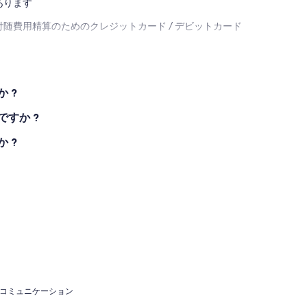
あります
随費用精算のためのクレジットカード / デビットカード
 ?
すか ?
 ?
、コミュニケーション