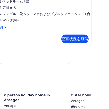
ベッドルーム 1 室
ュ
定員 6 名
ア
シングル二段ベッド 2 台およびダブルソファーベッド 1 台
リ
WiFi (無料)
ー
細
キ
ャ
空室状況を確認
ビ
ン
バ
リ
ørup
6 person holiday home in Ansager
5 star holiday home in
ア
フ
リ
ー
エ
6
5
6 person holiday home in
5 star holiday home 
person
star
ン
Ansager
Ansager
holiday
holiday
ス
Ansager
キッチン
home
home