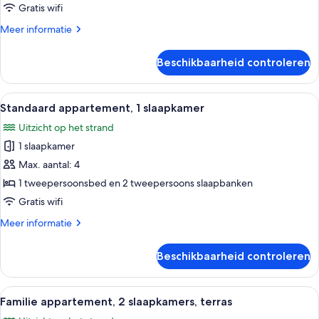
Gratis wifi
Meer
Meer informatie
details
over
Beschikbaarheid controleren
Studio
Alle
Een keuken met witte kastjes, een de
9
Standaard appartement, 1 slaapkamer
foto's
Uitzicht op het strand
voor
1 slaapkamer
Standaard
appartement,
Max. aantal: 4
1
1 tweepersoonsbed en 2 tweepersoons slaapbanken
slaapkamer
Gratis wifi
laden
Meer
Meer informatie
details
over
Beschikbaarheid controleren
Standaard
appartement,
1
Alle
Een kamer met een wit bed, een wit bu
9
slaapkamer
Familie appartement, 2 slaapkamers, terras
foto's