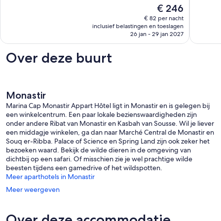
Uitzonderlijk,
10,
De
€ 246
13
Uitzonder
prijs
€ 82 per nacht
beoordelingen
1
is
inclusief belastingen en toeslagen
beoorde
€ 246
26 jan - 29 jan 2027
Over deze buurt
Monastir
Marina Cap Monastir Appart Hôtel ligt in Monastir en is gelegen bij
een winkelcentrum. Een paar lokale bezienswaardigheden zijn
onder andere Ribat van Monastir en Kasbah van Sousse. Wil je liever
een middagje winkelen, ga dan naar Marché Central de Monastir en
Souq er-Ribba. Palace of Science en Spring Land zijn ook zeker het
bezoeken waard. Bekijk de wilde dieren in de omgeving van
dichtbij op een safari. Of misschien zie je wel prachtige wilde
beesten tijdens een gamedrive of het wildspotten.
Meer aparthotels in Monastir
Meer weergeven
Over deze accommodatie