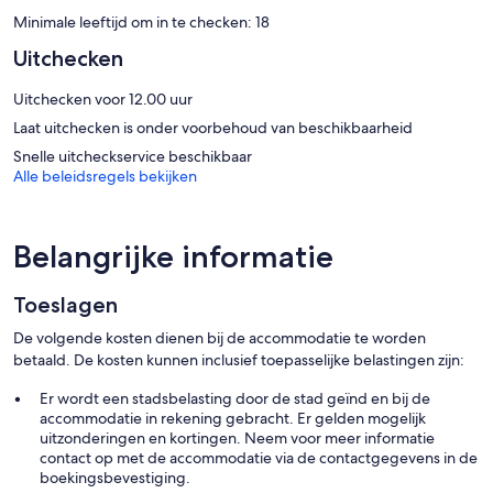
strijkplank/strijkijzer zijn op verzoek beschikbaar. ´s Avonds wordt
Minimale leeftijd om in te checken: 18
een turndownservice aangeboden en een huishoudservice is
dagelijks beschikbaar.
Uitchecken
De recreatieve voorzieningen in dit aparthotel zijn een privéstrand,
Uitchecken voor 12.00 uur
4 outdoor tennisbanen en een aanlegplaats. Overige recreatieve
voorzieningen zijn onder andere fitnessfaciliteiten.
Laat uitchecken is onder voorbehoud van beschikbaarheid
De onderstaande recreatieve activiteiten vind je ter plaatse of in de
Snelle uitcheckservice beschikbaar
directe omgeving. Mogelijk zijn toeslagen van toepassing.
Alle beleidsregels bekijken
Belangrijke informatie
Toeslagen
De volgende kosten dienen bij de accommodatie te worden
betaald. De kosten kunnen inclusief toepasselijke belastingen zijn:
Er wordt een stadsbelasting door de stad geïnd en bij de
accommodatie in rekening gebracht. Er gelden mogelijk
uitzonderingen en kortingen. Neem voor meer informatie
contact op met de accommodatie via de contactgegevens in de
boekingsbevestiging.