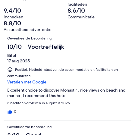
van
faciliteiten
242
9,4/10
8,6/10
beoordelingen
Inchecken
Communicatie
8,8/10
Accuraatheid advertentie
Beoordelingen
Geverifieerde beoordeling
10/10 – Voortreffelijk
Bilel
17 aug 2025
Positief: Netheid, staat van de accommodatie en faciliteiten en
communicatie
Vertalen met Google
Excellent choice to discover Monastir , nice views on beach and
marina , I recommend this hotel
3 nachten verbleven in augustus 2025
0
Geverifieerde beoordeling