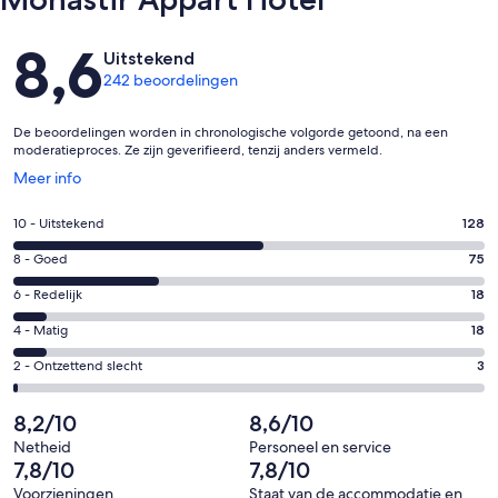
Beoordelingen
8,6
Uitstekend
242 beoordelingen
De beoordelingen worden in chronologische volgorde getoond, na een
moderatieproces. Ze zijn geverifieerd, tenzij anders vermeld.
Opent
Meer info
in
een
Gastenscore:
10 - Uitstekend
128
nieuw
10
venster
Gastenscore:
8 - Goed
75
-
8
Uitstekend.
Gastenscore:
6 - Redelijk
18
-
128
6
Goed.
Gastenscore:
4 - Matig
18
van
-
75
4
242
Redelijk.
Gastenscore:
2 - Ontzettend slecht
3
van
-
beoordelingen
18
2
242
Matig.
van
-
8,2/10
8,6/10
beoordelingen
18
242
Ontzettend
van
Netheid
Personeel en service
beoordelingen
slecht.
7,8/10
7,8/10
242
3
beoordelingen
Voorzieningen
Staat van de accommodatie en