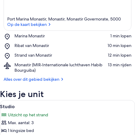
Port Marina Monastir, Monastir, Monastir Governorate, 5000
Op de kaart bekijken
Place,
Marina Monastir
‪1 min lopen‬
Marina
Op de kaart bekijken
Place,
Ribat van Monastir
‪10 min lopen‬
Monastir
Ribat
Place,
Strand van Monastir
‪12 min lopen‬
van
Strand
Monastir
Airport,
Monastir (MIR-Internationale luchthaven Habib
‪13 min rijden‬
van
Monastir
Bourguiba)
Monastir
(MIR-
Alles over dit gebied bekijken
Internationale
luchthaven
Kies je unit
Habib
Bourguiba)
Alle
Een hotelkamer met een bed, een een
13
Studio
foto's
Uitzicht op het strand
voor
Max. aantal: 3
Studio
laden
1 kingsize bed