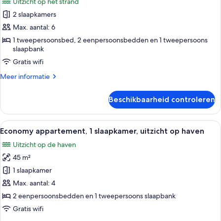
Uitzicht op het strand
voor
2 slaapkamers
Familie
appartement,
Max. aantal: 6
2
1 tweepersoonsbed, 2 eenpersoonsbedden en 1 tweepersoons
slaapbank
slaapkamers,
terras
Gratis wifi
laden
Meer
Meer informatie
details
over
Beschikbaarheid controleren
Familie
appartement,
2
Alle
Een kamer met een blauw-wit kleurens
12
slaapkamers,
Economy appartement, 1 slaapkamer, uitzicht op haven
foto's
terras
Uitzicht op de haven
voor
45 m²
Economy
appartement,
1 slaapkamer
1
Max. aantal: 4
slaapkamer,
2 eenpersoonsbedden en 1 tweepersoons slaapbank
uitzicht
Gratis wifi
op