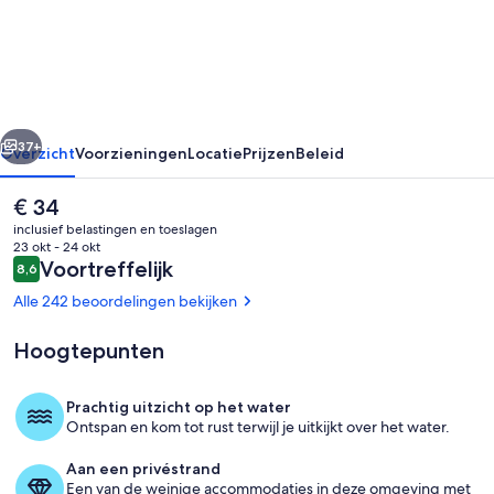
Monastir
Appart
Hôtel
rige
Volgende
37+
Overzicht
Voorzieningen
Locatie
Prijzen
Beleid
De
€ 34
huidige
inclusief belastingen en toeslagen
prijs
23 okt - 24 okt
is
Beoordelingen
Voortreffelijk
8,6
8,6 op 10 –
€ 34
Alle 242 beoordelingen bekijken
Hoogtepunten
Terras
Prachtig uitzicht op het water
Ontspan en kom tot rust terwijl je uitkijkt over het water.
Aan een privéstrand
Een van de weinige accommodaties in deze omgeving met