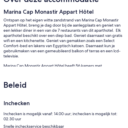
Marina Cap Monastir Appart Hôtel
Ontspan op het eigen witte zandstrand van Marina Cap Monastir
Appart Hôtel, breng je dag door bij de aanlegplaats en geniet van
een lekker diner in een van de 7 restaurants van dit aparthotel. Elk
aparthotel beschikt over een diep bad. Geniet daarnaast van gratis
wifi en een kitchenette. Geniet van gemakken zoals een Select
Comfort-bed en lakens van Egyptisch katoen. Daarnaast kun je
gebruikmaken van een gemeubileerd balkon of terras en een lcd-
televisie.
Marina Cap Monastir Appart Hôtel heeft 56 kamers met
airconditioning die via een buitengalerij bereikbaar zijn. Deze
kamers zijn ingericht met gratis toiletartikelen. Elke kamer heeft een
gemeubileerd balkon of terras. Elke kamer is in eigen stijl ingericht
Beleid
en gemeubileerd. Alle bedden met een Select Comfort-matras
hebben lakens van Egyptisch katoen en luxe beddengoed. Elke
kamer is voorzien van lcd-televisie. Alle kamers in dit aparthotel met
3 sterren hebben kitchenettes met een koelkast, een kookplaat en
Inchecken
kookgerei, borden en bestek. Elke badkamer is uitgerust met een
bad met een diep bad en een bidet.
Inchecken is mogelijk vanaf: 14.00 uur; inchecken is mogelijk tot:
In dit aparthotel in Monastir is wifi gratis. Alle kamers zijn voorzien
02.30 uur
van bureaus en een telefoon. Massages in de kamer en een
Snelle incheckservice beschikbaar