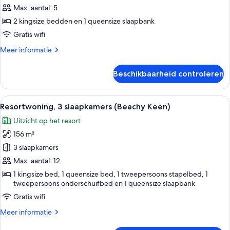
slaapkamers
Max. aantal: 5
laden
2 kingsize bedden en 1 queensize slaapbank
Gratis wifi
Meer
Meer informatie
details
over
Beschikbaarheid controleren
Resortwoning,
2
slaapkamers
Alle
Een ruime woonkamer met een bank, s
18
Resortwoning, 3 slaapkamers (Beachy Keen)
foto's
Uitzicht op het resort
voor
156 m²
Resortwoning,
3
3 slaapkamers
slaapkamers
Max. aantal: 12
(Beachy
1 kingsize bed, 1 queensize bed, 1 tweepersoons stapelbed, 1
Keen)
tweepersoons onderschuifbed en 1 queensize slaapbank
laden
Gratis wifi
Meer
Meer informatie
details
over