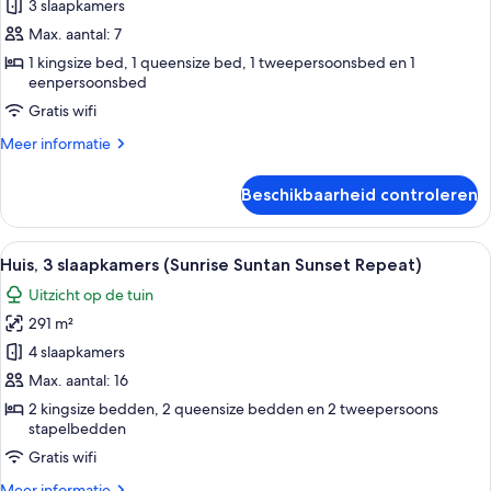
3
3 slaapkamers
slaapkamers
Max. aantal: 7
(The
1 kingsize bed, 1 queensize bed, 1 tweepersoonsbed en 1
Starfish)
eenpersoonsbed
laden
Gratis wifi
Meer
Meer informatie
details
over
Beschikbaarheid controleren
Resortwoning,
3
slaapkamers
Alle
Een twee verdiepingen tellend huis m
27
(The
Huis, 3 slaapkamers (Sunrise Suntan Sunset Repeat)
foto's
Starfish)
Uitzicht op de tuin
voor
291 m²
Huis,
3
4 slaapkamers
slaapkamers
Max. aantal: 16
(Sunrise
2 kingsize bedden, 2 queensize bedden en 2 tweepersoons
Suntan
stapelbedden
Sunset
Gratis wifi
Repeat)
Meer
Meer informatie