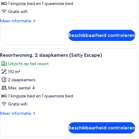
(Aquaholics)
1 kingsize bed en 1 queensize bed
laden
Gratis wifi
Meer
Meer informatie
details
over
Beschikbaarheid controleren
Resortwoning,
2
slaapkamers
Alle
Een groene golftrolley geparkeerd v
13
(Aquaholics)
Resortwoning, 2 slaapkamers (Salty Escape)
foto's
Uitzicht op het resort
voor
110 m²
Resortwoning,
2
2 slaapkamers
slaapkamers
Max. aantal: 4
(Salty
1 kingsize bed en 1 queensize bed
Escape)
Gratis wifi
laden
Meer
Meer informatie
details
over
Beschikbaarheid controleren
Resortwoning,
2