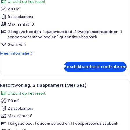
Uitzicht op het resort
voor
220 m²
House,
6
6 slaapkamers
Bedrooms
Max. aantal: 18
(Sand
2 kingsize bedden, 1 queensize bed, 4 tweepersoonsbedden, 1
Dollar
eenpersoons stapelbed en 1 queensize slaapbank
Manor)
Gratis wifi
laden
Meer
Meer informatie
details
over
Beschikbaarheid controleren
House,
6
Bedrooms
Alle
Een rode golfkar staat voor een huis
15
(Sand
Resortwoning, 2 slaapkamers (Mer Sea)
foto's
Dollar
Uitzicht op het resort
Manor)
voor
110 m²
Resortwoning,
2
2 slaapkamers
slaapkamers
Max. aantal: 6
(Mer
1 kingsize bed, 1 queensize bed en 1 tweepersoons slaapbank
Sea)