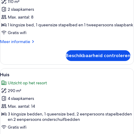
110 m²
Resortwoning
laden
2 slaapkamers
Max. aantal: 8
1 kingsize bed, 1 queensize stapelbed en 1 tweepersoons slaapbank
Gratis wifi
Meer
Meer informatie
details
over
Beschikbaarheid controleren
Resortwoning
Alle
Een huis met twee verdiepingen, een 
23
Huis
foto's
Uitzicht op het resort
voor
290 m²
Huis
laden
4 slaapkamers
Max. aantal: 14
3 kingsize bedden, 1 queensize bed, 2 eenpersoons stapelbedden
en 2 eenpersoons onderschuifbedden
Gratis wifi