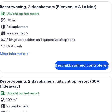
slaapkamers
Alle
Een ruime woonkamer met een eethoek,
13
(Salty
Resortwoning, 2 slaapkamers (Bienvenue A La Mer)
foto's
Escape)
Uitzicht op het resort
voor
110 m²
Resortwoning,
2
2 slaapkamers
slaapkamers
Max. aantal: 6
(Bienvenue
2 kingsize bedden en 1 queensize slaapbank
A
Gratis wifi
La
Meer
Meer informatie
Mer)
details
laden
over
Beschikbaarheid controleren
Resortwoning,
2
slaapkamers
Alle
Een ruime woonkamer met een ronde glaz
11
(Bienvenue
Resortwoning, 2 slaapkamers, uitzicht op resort (30A
foto's
A
Hideaway)
La
voor
Uitzicht op het resort
Mer)
Resortwoning,
109 m²
2
2 slaapkamers
slaapkamers,