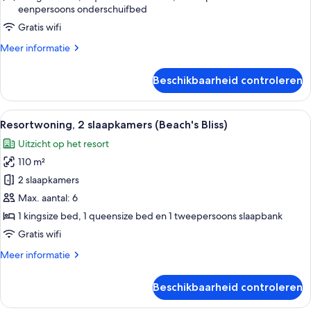
Comfort)
eenpersoons onderschuifbed
laden
Gratis wifi
Meer
Meer informatie
details
over
Beschikbaarheid controleren
Resortwoning,
3
slaapkamers
Alle
Een golfkarretje geparkeerd voor e
13
(Coastal
Resortwoning, 2 slaapkamers (Beach's Bliss)
foto's
Comfort)
Uitzicht op het resort
voor
110 m²
Resortwoning,
2
2 slaapkamers
slaapkamers
Max. aantal: 6
(Beach's
1 kingsize bed, 1 queensize bed en 1 tweepersoons slaapbank
Bliss)
Gratis wifi
laden
Meer
Meer informatie
details
over
Beschikbaarheid controleren
Resortwoning,
2