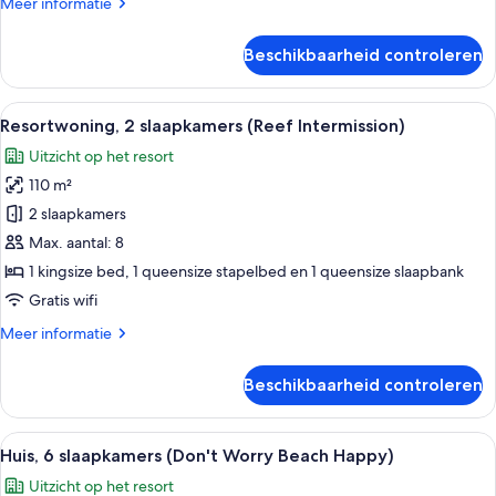
Meer
Meer informatie
details
over
Beschikbaarheid controleren
Resortwoning,
2
slaapkamers
Alle
Een ruime keuken met een eethoek, gr
12
Resortwoning, 2 slaapkamers (Reef Intermission)
foto's
Uitzicht op het resort
voor
110 m²
Resortwoning,
2
2 slaapkamers
slaapkamers
Max. aantal: 8
(Reef
1 kingsize bed, 1 queensize stapelbed en 1 queensize slaapbank
Intermission)
Gratis wifi
laden
Meer
Meer informatie
details
over
Beschikbaarheid controleren
Resortwoning,
2
slaapkamers
Alle
Een tweelaags huis met een veranda e
41
(Reef
Huis, 6 slaapkamers (Don't Worry Beach Happy)
foto's
Intermission)
Uitzicht op het resort
voor