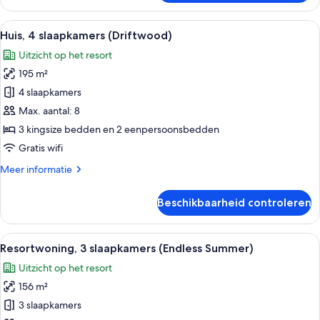
2
slaapkamers
Alle
Een huis met twee verdiepingen, een 
34
(Salty
Huis, 4 slaapkamers (Driftwood)
foto's
Dog
Uitzicht op het resort
Sea
voor
Cottage)
195 m²
Huis,
4
4 slaapkamers
slaapkamers
Max. aantal: 8
(Driftwood)
3 kingsize bedden en 2 eenpersoonsbedden
laden
Gratis wifi
Meer
Meer informatie
details
over
Beschikbaarheid controleren
Huis,
4
slaapkamers
Alle
Een rode golfkarretje geparkeerd voo
14
(Driftwood)
Resortwoning, 3 slaapkamers (Endless Summer)
foto's
Uitzicht op het resort
voor
156 m²
Resortwoning,
3
3 slaapkamers