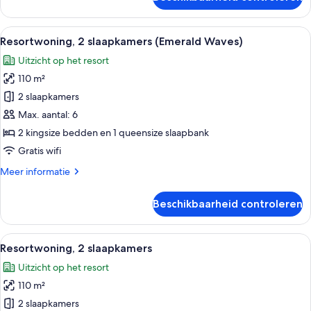
Resortwoning,
3
slaapkamers
Alle
Een golftrolley geparkeerd voor een 
11
(Catch
Resortwoning, 2 slaapkamers (Emerald Waves)
foto's
of
Uitzicht op het resort
the
voor
Day)
110 m²
Resortwoning,
2
2 slaapkamers
slaapkamers
Max. aantal: 6
(Emerald
2 kingsize bedden en 1 queensize slaapbank
Waves)
Gratis wifi
laden
Meer
Meer informatie
details
over
Beschikbaarheid controleren
Resortwoning,
2
slaapkamers
Alle
Een blauwe golfkarretje geparkeerd v
12
(Emerald
Resortwoning, 2 slaapkamers
foto's
Waves)
Uitzicht op het resort
voor
110 m²
Resortwoning,
2
2 slaapkamers