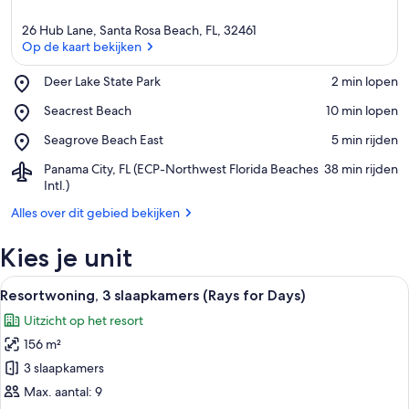
26 Hub Lane, Santa Rosa Beach, FL, 32461
Op de kaart bekijken
Place,
Deer Lake State Park
‪2 min lopen‬
Deer
Op de kaart bekijken
Place,
Seacrest Beach
‪10 min lopen‬
Lake
Seacrest
State
Place,
Seagrove Beach East
‪5 min rijden‬
Beach
Park
Seagrove
Airport,
Panama City, FL (ECP-Northwest Florida Beaches
‪38 min rijden‬
Beach
Panama
Intl.)
East
City,
Alles over dit gebied bekijken
FL
(ECP-
Kies je unit
Northwest
Florida
Alle
Beaches
Een golfkarretje geparkeerd voor ee
16
Resortwoning, 3 slaapkamers (Rays for Days)
Intl.)
foto's
Uitzicht op het resort
voor
156 m²
Resortwoning,
3
3 slaapkamers
slaapkamers
Max. aantal: 9