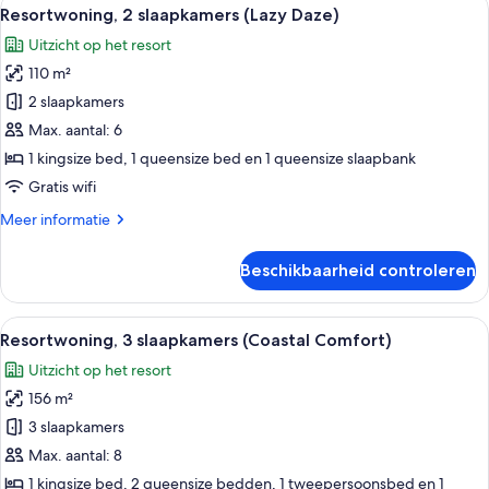
Alle
12
uitzicht
Resortwoning, 2 slaapkamers (Lazy Daze)
foto's
op
Uitzicht op het resort
tuin
voor
(Cake
110 m²
Resortwoning,
by
2
2 slaapkamers
the
slaapkamers
Ocean)
Max. aantal: 6
(Lazy
1 kingsize bed, 1 queensize bed en 1 queensize slaapbank
Daze)
Gratis wifi
laden
Meer
Meer informatie
details
over
Beschikbaarheid controleren
Resortwoning,
2
slaapkamers
Alle
Een woonkamer met een grote flatscre
14
(Lazy
Resortwoning, 3 slaapkamers (Coastal Comfort)
foto's
Daze)
Uitzicht op het resort
voor
156 m²
Resortwoning,
3
3 slaapkamers
slaapkamers
Max. aantal: 8
(Coastal
1 kingsize bed, 2 queensize bedden, 1 tweepersoonsbed en 1