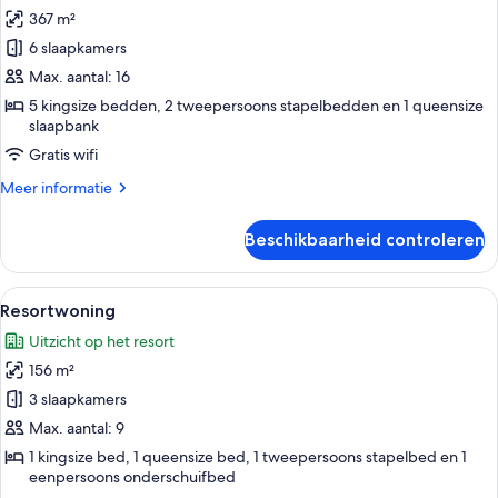
367 m²
Huis,
6
6 slaapkamers
slaapkamers
Max. aantal: 16
(Don't
5 kingsize bedden, 2 tweepersoons stapelbedden en 1 queensize
Worry
slaapbank
Beach
Gratis wifi
Happy)
Meer
Meer informatie
laden
details
over
Beschikbaarheid controleren
Huis,
6
slaapkamers
Alle
Een moderne keuken met witte kasten,
15
(Don't
Resortwoning
foto's
Worry
Uitzicht op het resort
Beach
voor
Happy)
156 m²
Resortwoning
laden
3 slaapkamers
Max. aantal: 9
1 kingsize bed, 1 queensize bed, 1 tweepersoons stapelbed en 1
eenpersoons onderschuifbed