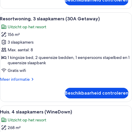
Resortwoning,
3
slaapkamers
Alle
Een moderne woonkamer met een grote 
13
(Sea
Resortwoning, 3 slaapkamers (30A Getaway)
foto's
Turtle)
Uitzicht op het resort
voor
156 m²
Resortwoning,
3
3 slaapkamers
slaapkamers
Max. aantal: 8
(30A
1 kingsize bed, 2 queensize bedden, 1 eenpersoons stapelbed en 1
Getaway)
queensize slaapbank
laden
Gratis wifi
Meer
Meer informatie
details
over
Beschikbaarheid controleren
Resortwoning,
3
slaapkamers
Alle
Een huis met twee verdiepingen, een 
31
(30A
Huis, 4 slaapkamers (WineDown)
foto's
Getaway)
Uitzicht op het resort
voor
268 m²
Huis,