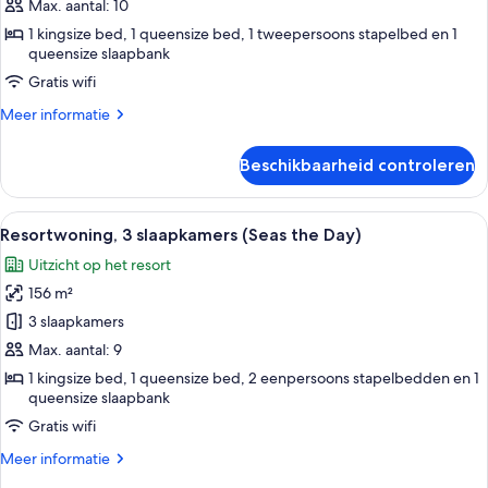
slaapkamers
Max. aantal: 10
(Endless
1 kingsize bed, 1 queensize bed, 1 tweepersoons stapelbed en 1
Summer)
queensize slaapbank
laden
Gratis wifi
Meer
Meer informatie
details
over
Beschikbaarheid controleren
Resortwoning,
3
slaapkamers
Alle
Een woonkamer met een lichtblauwe ban
13
(Endless
Resortwoning, 3 slaapkamers (Seas the Day)
foto's
Summer)
Uitzicht op het resort
voor
156 m²
Resortwoning,
3
3 slaapkamers
slaapkamers
Max. aantal: 9
(Seas
1 kingsize bed, 1 queensize bed, 2 eenpersoons stapelbedden en 1
the
queensize slaapbank
Day)
Gratis wifi
laden
Meer
Meer informatie
details