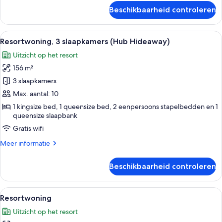
over
Beschikbaarheid controleren
Resortwoning,
3
slaapkamers
Alle
Een woonkamer met een plafondventilat
13
(Seas
Resortwoning, 3 slaapkamers (Hub Hideaway)
foto's
the
Uitzicht op het resort
Day)
voor
156 m²
Resortwoning,
3
3 slaapkamers
slaapkamers
Max. aantal: 10
(Hub
1 kingsize bed, 1 queensize bed, 2 eenpersoons stapelbedden en 1
Hideaway)
queensize slaapbank
laden
Gratis wifi
Meer
Meer informatie
details
over
Beschikbaarheid controleren
Resortwoning,
3
slaapkamers
Alle
Een ruime woonkamer met een eettafel
12
(Hub
Resortwoning
foto's
Hideaway)
Uitzicht op het resort
voor