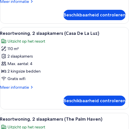
Meer
Meer informatie
details
over
Beschikbaarheid controleren
Resortwoning,
3
slaapkamers
Alle
Een moderne woonkamer met een glazen
14
(Joy
Resortwoning, 2 slaapkamers (Casa De La Luz)
foto's
Found)
Uitzicht op het resort
voor
110 m²
Resortwoning,
2
2 slaapkamers
slaapkamers
Max. aantal: 4
(Casa
2 kingsize bedden
De
Gratis wifi
La
Meer
Meer informatie
Luz)
details
laden
over
Beschikbaarheid controleren
Resortwoning,
2
slaapkamers
Alle
Een ruime keuken met een eethoek, ri
13
(Casa
Resortwoning, 2 slaapkamers (The Palm Haven)
foto's
De
Uitzicht op het resort
La