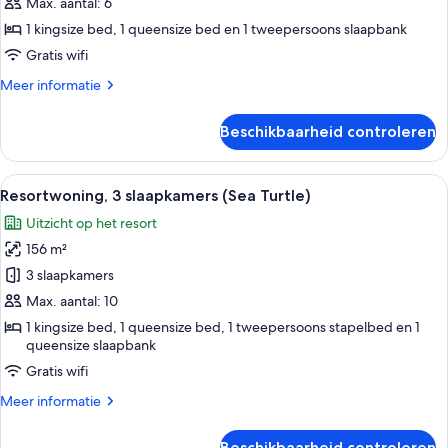
uitzicht
Max. aantal: 6
op
1 kingsize bed, 1 queensize bed en 1 tweepersoons slaapbank
resort
Gratis wifi
(30A
Meer
Meer informatie
Hideaway)
details
laden
over
Beschikbaarheid controleren
Resortwoning,
2
slaapkamers,
Alle
Een golfkarretje geparkeerd voor een
19
uitzicht
Resortwoning, 3 slaapkamers (Sea Turtle)
foto's
op
Uitzicht op het resort
resort
voor
(30A
156 m²
Resortwoning,
Hideaway)
3
3 slaapkamers
slaapkamers
Max. aantal: 10
(Sea
1 kingsize bed, 1 queensize bed, 1 tweepersoons stapelbed en 1
Turtle)
queensize slaapbank
laden
Gratis wifi
Meer
Meer informatie
details
over
Beschikbaarheid controleren