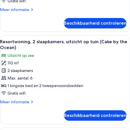
Gratis wifi
laden
Meer
Meer informatie
details
over
Beschikbaarheid controleren
Resortwoning,
2
slaapkamers
Alle
Een ruime woonkamer met een eettafel,
17
(Mer
Resortwoning, 2 slaapkamers, uitzicht op tuin (Cake by the
foto's
Sea)
Ocean)
voor
Uitzicht op zee
Resortwoning,
110 m²
2
2 slaapkamers
slaapkamers,
uitzicht
Max. aantal: 6
op
1 kingsize bed en 2 tweepersoonsbedden
tuin
Gratis wifi
(Cake
Meer
Meer informatie
by
details
the
over
Beschikbaarheid controleren
Resortwoning,
Ocean)
2
laden
slaapkamers,
Een ruime woonkamer met een eettafel,