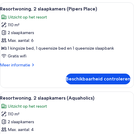
slaapkamers
Alle
Een rode golfkarretje geparkeerd voor
13
(Beach's
Resortwoning, 2 slaapkamers (Pipers Place)
foto's
Bliss)
Uitzicht op het resort
voor
110 m²
Resortwoning,
2
2 slaapkamers
slaapkamers
Max. aantal: 6
(Pipers
1 kingsize bed, 1 queensize bed en 1 queensize slaapbank
Place)
Gratis wifi
laden
Meer
Meer informatie
details
over
Beschikbaarheid controleren
Resortwoning,
2
slaapkamers
Alle
Een woonkamer met een beige bank, ee
18
(Pipers
Resortwoning, 2 slaapkamers (Aquaholics)
foto's
Place)
Uitzicht op het resort
voor
110 m²
Resortwoning,
2
2 slaapkamers
slaapkamers
Max. aantal: 4