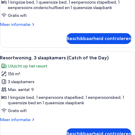
(Rays
1 kingsize bed, 1 queensize bed, 1 eenpersoons stapelbed, 1
for
eenpersoons onderschuifbed en 1 queensize slaapbank
Days)
Gratis wifi
laden
Meer
Meer informatie
details
over
Beschikbaarheid controleren
Resortwoning,
3
slaapkamers
Alle
Een ruime woonkamer met witte banken
17
(Rays
Resortwoning, 3 slaapkamers (Catch of the Day)
foto's
for
Uitzicht op het resort
Days)
voor
156 m²
Resortwoning,
3
3 slaapkamers
slaapkamers
Max. aantal: 9
(Catch
1 kingsize bed, 1 eenpersoons stapelbed, 1 eenpersoonsbed, 1
of
queensize bed en 1 queensize slaapbank
the
Gratis wifi
Day)
Meer
Meer informatie
laden
details
over
Beschikbaarheid controleren