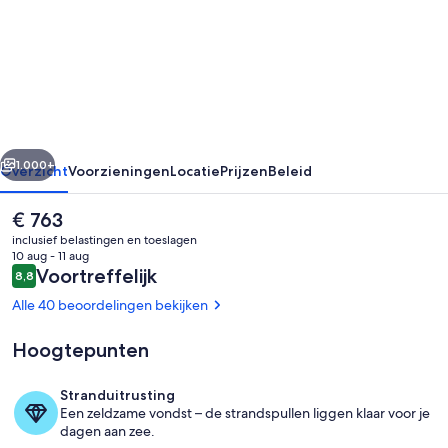
on
30A
by
Panhandle
Getaways
rige
Volgende
1.000+
Overzicht
Voorzieningen
Locatie
Prijzen
Beleid
De
€ 763
huidige
inclusief belastingen en toeslagen
prijs
10 aug - 11 aug
is
Beoordelingen
Voortreffelijk
8,8
8,8 op 10 –
€ 763
Alle 40 beoordelingen bekijken
Hoogtepunten
Buitenzwembad
Stranduitrusting
Een zeldzame vondst – de strandspullen liggen klaar voor je
dagen aan zee.