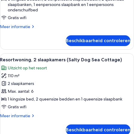
Magnolia)
slaapbanken, 1 eenpersoons slaapbank en 1 eenpersoons
onderschuifbed
laden
Gratis wifi
Meer
Meer informatie
details
over
Beschikbaarheid controleren
Huis,
4
slaapkamers
Alle
Een slaapkamer met een bed, nachtkast
9
(Sugar
Resortwoning, 2 slaapkamers (Salty Dog Sea Cottage)
foto's
Magnolia)
Uitzicht op het resort
voor
110 m²
Resortwoning,
2
2 slaapkamers
slaapkamers
Max. aantal: 6
(Salty
1 kingsize bed, 2 queensize bedden en 1 queensize slaapbank
Dog
Gratis wifi
Sea
Meer
Meer informatie
Cottage)
details
laden
over
Beschikbaarheid controleren
Resortwoning,