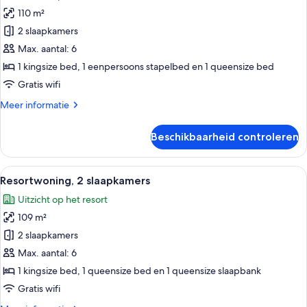
voor
Luz)
110 m²
Resortwoning,
2
2 slaapkamers
slaapkamers
Max. aantal: 6
(The
1 kingsize bed, 1 eenpersoons stapelbed en 1 queensize bed
Palm
Gratis wifi
Haven)
Meer
Meer informatie
laden
details
over
Beschikbaarheid controleren
Resortwoning,
2
slaapkamers
Alle
Een moderne keuken met witte kasten,
13
(The
Resortwoning, 2 slaapkamers
foto's
Palm
Uitzicht op het resort
Haven)
voor
109 m²
Resortwoning,
2
2 slaapkamers
slaapkamers
Max. aantal: 6
laden
1 kingsize bed, 1 queensize bed en 1 queensize slaapbank
Gratis wifi