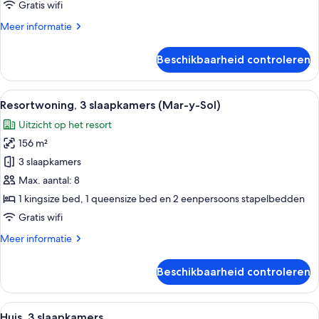
Gratis wifi
Meer
Meer informatie
details
over
Beschikbaarheid controleren
Resortwoning
Alle
Een woonkamer met een blauwe bank, 
22
Resortwoning, 3 slaapkamers (Mar-y-Sol)
foto's
Uitzicht op het resort
voor
156 m²
Resortwoning,
3
3 slaapkamers
slaapkamers
Max. aantal: 8
(Mar-
1 kingsize bed, 1 queensize bed en 2 eenpersoons stapelbedden
y-
Gratis wifi
Sol)
Meer
Meer informatie
laden
details
over
Beschikbaarheid controleren
Resortwoning,
3
slaapkamers
Alle
Een slaapkamer met een bed, nachtkas
20
(Mar-
Huis, 3 slaapkamers