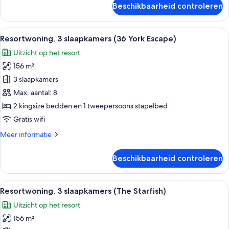
Beschikbaarheid controleren
Resortwoning,
3
slaapkamers
Alle
Een golfkarretje geparkeerd in een ga
17
(Beachy
Resortwoning, 3 slaapkamers (36 York Escape)
foto's
Keen)
Uitzicht op het resort
voor
156 m²
Resortwoning,
3
3 slaapkamers
slaapkamers
Max. aantal: 8
(36
2 kingsize bedden en 1 tweepersoons stapelbed
York
Gratis wifi
Escape)
Meer
Meer informatie
laden
details
over
Beschikbaarheid controleren
Resortwoning,
3
slaapkamers
Alle
Een ruime woonkamer met een plafondve
13
(36
Resortwoning, 3 slaapkamers (The Starfish)
foto's
York
Uitzicht op het resort
Escape)
voor
156 m²
Resortwoning,