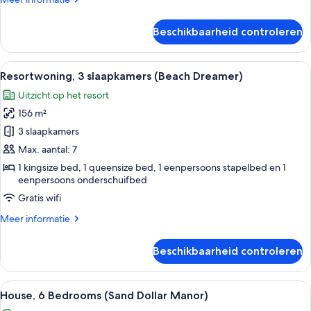
laden
details
over
Beschikbaarheid controleren
Huis,
3
slaapkamers
Alle
Een ruime woonkamer met een centraal
17
(Sunrise
Resortwoning, 3 slaapkamers (Beach Dreamer)
foto's
Suntan
Uitzicht op het resort
Sunset
voor
Repeat)
156 m²
Resortwoning,
3
3 slaapkamers
slaapkamers
Max. aantal: 7
(Beach
1 kingsize bed, 1 queensize bed, 1 eenpersoons stapelbed en 1
Dreamer)
eenpersoons onderschuifbed
laden
Gratis wifi
Meer
Meer informatie
details
over
Beschikbaarheid controleren
Resortwoning,
3
slaapkamers
Alle
Een tweelaags huis met een balkon en
27
(Beach
House, 6 Bedrooms (Sand Dollar Manor)
foto's
Dreamer)