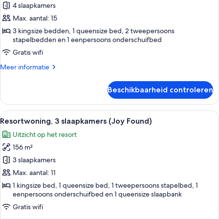
4
4 slaapkamers
slaapkamers
Max. aantal: 15
(WineDown)
3 kingsize bedden, 1 queensize bed, 2 tweepersoons
laden
stapelbedden en 1 eenpersoons onderschuifbed
Gratis wifi
Meer
Meer informatie
details
over
Beschikbaarheid controleren
Huis,
4
slaapkamers
Alle
Een blauwe golfkarretje geparkeerd v
14
(WineDown)
Resortwoning, 3 slaapkamers (Joy Found)
foto's
Uitzicht op het resort
voor
156 m²
Resortwoning,
3
3 slaapkamers
slaapkamers
Max. aantal: 11
(Joy
1 kingsize bed, 1 queensize bed, 1 tweepersoons stapelbed, 1
Found)
eenpersoons onderschuifbed en 1 queensize slaapbank
laden
Gratis wifi