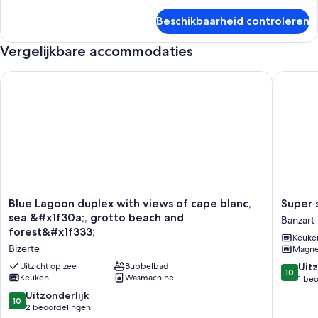
over
Beschikbaarheid controleren
Twin
Room
Vergelijkbare accommodaties
Blue Lagoon duplex with views of cape blanc, sea &#x1f30a;,
Super spa
Blue
Super
Blue Lagoon duplex with views of cape blanc,
Super 
Lagoon
spaciou
sea &#x1f30a;, grotto beach and
Banzart
duplex
T2
forest&#x1f333;
Keuke
with
in
Bizerte
Magne
views
the
of
heart
10.0
Uitzicht op zee
Bubbelbad
Uitz
10
cape
Keuken
Wasmachine
of
van
1 be
blanc,
Bizerte
10,
10.0
Uitzonderlijk
10
sea
Banzart
Uitzonder
van
2 beoordelingen
&#x1f30a;,
1