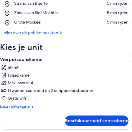
Place,
Strand van Bizerte
‪5 min rijden‬
Strand
Op de kaart bekijken
Place,
Zaouia van Sidi Mokhtar
‪5 min rijden‬
van
Zaouia
Bizerte
Place,
Grote Moskee
‪5 min rijden‬
van
Grote
Sidi
Moskee
Alles over dit gebied bekijken
Mokhtar
Kies je unit
Alle
Een hotelkamer met een bed, een bank,
6
Vierpersoonskamer
foto's
50 m²
voor
1 slaapkamer
Vierpersoonskamer
laden
Max. aantal: 4
1 tweepersoonsbed en 2 eenpersoonsbedden
Gratis wifi
Meer
Meer informatie
details
over
Beschikbaarheid controleren
Vierpersoonskamer