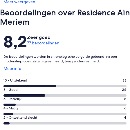
Meer weergeven
Beoordelingen over Residence Ain
Meriem
Beoordelingen
8,2
Zeer goed
77 beoordelingen
De beoordelingen worden in chronologische volgorde getoond, na een
moderatieproces. Ze zijn geverifieerd, tenzij anders vermeld.
Opent
Meer info
in
een
Gastenscore:
10 - Uitstekend
33
nieuw
10
venster
Gastenscore:
8 - Goed
26
-
8
Uitstekend.
Gastenscore:
6 - Redelijk
8
-
33
6
Goed.
Gastenscore:
4 - Matig
6
van
-
26
4
77
Redelijk.
Gastenscore:
2 - Ontzettend slecht
4
van
-
beoordelingen
8
2
77
Matig.
van