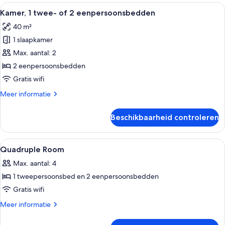
Alle
Een hotelkamer met een bed, een bank,
5
Kamer, 1 twee- of 2 eenpersoonsbedden
foto's
40 m²
voor
1 slaapkamer
Kamer,
1
Max. aantal: 2
twee-
2 eenpersoonsbedden
of
Gratis wifi
2
Meer
Meer informatie
eenpersoonsbedden
details
laden
over
Beschikbaarheid controleren
Kamer,
1
twee-
Alle
Kamer
1
of
Quadruple Room
foto's
2
Max. aantal: 4
eenpersoonsbedden
voor
1 tweepersoonsbed en 2 eenpersoonsbedden
Quadruple
Room
Gratis wifi
laden
Meer
Meer informatie
details
over