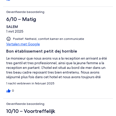
Geverifieerde beoordeling
6/10 – Matig
SALEM
1 mrt 2025
Positief: Netheid, comfort kamer en communicatie
Vertalen met Google
Bon établissement petit dej horrible
Le monsieur que nous avons vus a la reception en arrivant a été
tres gentil et tres professionnel, ainsi que la jeune femme a la
reception en partant. L'hotel est situé au bord de mer dans un
tres beau cadre reposant tres bien entretenu. Nous avons
séjourné plus fois dans cet hotel et nous avons toujours été
content. Cette fois ci c'est au niveau du petit déjeuner que
1 nacht verbleven in februari 2025
c'était catastrophique par rapport au autresannée, tres peu de
nourriture sur les plateaux (un oeuf au plat froid posé sur un
0
plateaux)pas de confiture, on nous a fais des œufs au plat et
amener de la confiture suite a notre demande a serveur qui
Geverifieerde beoordeling
essayer de faire de son mieux avec une grande gentillesse.
Suite a ma remarque au sujet du jus d'orange industriel
10/10 – Voortreffelijk
imbuvable il nous a apporter 2 verres de jus d'orange pressé, un