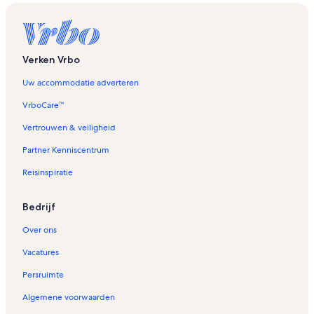
e
n
t
d
e
Verken Vrbo
p
a
Uw accommodatie adverteren
g
i
VrboCare™
n
Vertrouwen & veiligheid
a
V
Partner Kenniscentrum
a
k
Reisinspiratie
a
n
t
Bedrijf
i
e
Over ons
h
Vacatures
u
i
Persruimte
z
e
Algemene voorwaarden
n