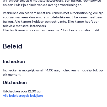
wifi en een televisie met satellietzenders. Een balkon, roomservice
en een kluis zijn enkele van de overige voorzieningen.
Residence Ain Meriem heeft 120 kamers met airconditioning die zijn
voorzien van een kluis en gratis toiletartikelen. Elke kamer heeft een
balkon. Alle kamers hebben een eetruimte. Elke kamer heeft een
televisie met satellietzenders.
Elke badkamer is voorzien van een bad/douchecombinatie. In dit
aparthotel in Bizerte is wifi gratis. Een schoonmaakservice is
dagelijks beschikbaar.
Beleid
Recreatieve voorzieningen van dit aparthotel bestaan onder andere
uit een buitenzwembad.
Inchecken
Inchecken is mogelijk vanaf: 14.00 uur; inchecken is mogelijk tot: op
elk moment
Uitchecken
Uitchecken voor 12.00 uur
Alle beleidsregels bekijken