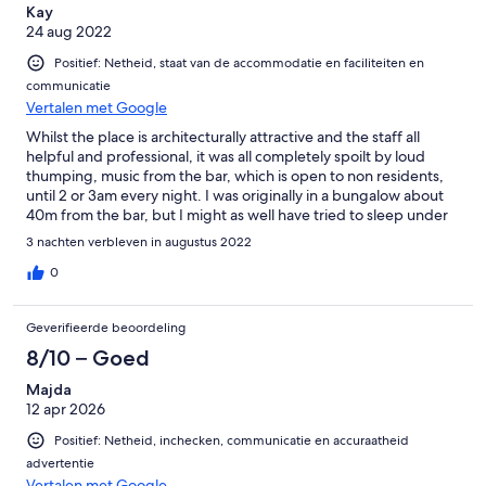
Kay
24 aug 2022
Positief: Netheid, staat van de accommodatie en faciliteiten en
communicatie
Vertalen met Google
Whilst the place is architecturally attractive and the staff all
helpful and professional, it was all completely spoilt by loud
thumping, music from the bar, which is open to non residents,
until 2 or 3am every night. I was originally in a bungalow about
40m from the bar, but I might as well have tried to sleep under
one of the tables in the bar itself. I complained, and the next day
3 nachten verbleven in augustus 2022
was moved to a so-called "luxury villa" slightly further away, but
it made little difference. Not really sure how not being able to
0
sleep due to noise constitutes a luxury. Other residents I spoke
to had also been unable to sleep, but as they were leaving the
Geverifieerde beoordeling
next day, they didn't bother to complain. It is clear that the
owners and/or management value the trade from the non
8/10 – Goed
residents more than from the residents. If it wants to be a
Majda
holiday camp or nightclub for young people, it should state that
12 apr 2026
on the website and not try to deceive customers into thinking it
is an upmarket property. Incidentally, the view from the luxury
Positief: Netheid, inchecken, communicatie en accuraatheid
villa 313 was mainly of a wall and a pile of sand.
advertentie
Vertalen met Google