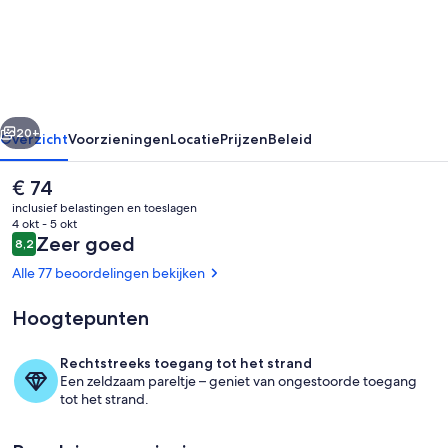
Meriem
rige
Volgende
20+
Overzicht
Voorzieningen
Locatie
Prijzen
Beleid
De
€ 74
huidige
inclusief belastingen en toeslagen
prijs
4 okt - 5 okt
is
Beoordelingen
Zeer goed
8,2
8,2 op 10 –
€ 74
Alle 77 beoordelingen bekijken
Hoogtepunten
Exterieur
Rechtstreeks toegang tot het strand
Een zeldzaam pareltje – geniet van ongestoorde toegang
tot het strand.