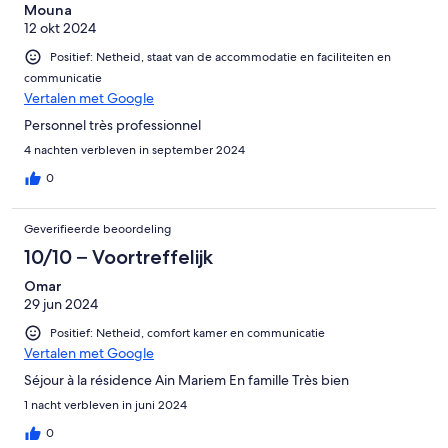
Mouna
grand merci a lui . Il y avait dans la salle un monsieur en costume
12 okt 2024
noir chemise blanche qui faisait les mille pas qui était tres
désagréable et impoli bizarrement il se precipiter dès que nous
Positief: Netheid, staat van de accommodatie en faciliteiten en
approchions du buffet , on se demande quel était son role....
communicatie
C'est dommage pour un établissement que nous avons toujours
Vertalen met Google
apprécié
Personnel très professionnel
4 nachten verbleven in september 2024
0
Geverifieerde beoordeling
10/10 – Voortreffelijk
Omar
29 jun 2024
Positief: Netheid, comfort kamer en communicatie
Vertalen met Google
Séjour à la résidence Ain Mariem En famille Très bien
1 nacht verbleven in juni 2024
0