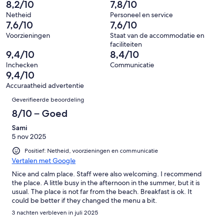
-
8,2/10
7,8/10
beoordelingen
6
77
Ontzettend
van
Netheid
Personeel en service
beoordelingen
slecht.
7,6/10
7,6/10
77
4
beoordelingen
Voorzieningen
Staat van de accommodatie en
van
faciliteiten
77
9,4/10
8,4/10
beoordelingen
Inchecken
Communicatie
9,4/10
Accuraatheid advertentie
Beoordelingen
Geverifieerde beoordeling
8/10 – Goed
Sami
5 nov 2025
Positief: Netheid, voorzieningen en communicatie
Vertalen met Google
Nice and calm place. Staff were also welcoming. I recommend
the place. A little busy in the afternoon in the summer, but it is
usual. The place is not far from the beach. Breakfast is ok. It
could be better if they changed the menu a bit.
3 nachten verbleven in juli 2025