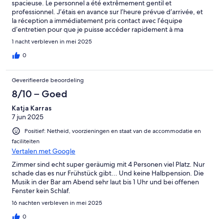
spacieuse. Le personnel a été extrêmement gentil et
professionnel. J’étais en avance sur l’heure prévue d’arrivée, et
la réception a immédiatement pris contact avec l’équipe
d’entretien pour que je puisse accéder rapidement à ma
chambre : un vrai plus ! Seuls petits inconvénients : l’hôtel est un
1 nacht verbleven in mei 2025
peu éloigné de la rue principale à pied, et les paysagistes
commencent à travailler assez tôt le matin, ce qui m’a réveillé.
0
Dans l’ensemble, un séjour très agréable. Je recommande sans
hésiter !
Geverifieerde beoordeling
8/10 – Goed
Katja Karras
7 jun 2025
Positief: Netheid, voorzieningen en staat van de accommodatie en
faciliteiten
Vertalen met Google
Zimmer sind echt super geräumig mit 4 Personen viel Platz. Nur
schade das es nur Frühstück gibt... Und keine Halbpension. Die
Musik in der Bar am Abend sehr laut bis 1 Uhr und bei offenen
Fenster kein Schlaf.
16 nachten verbleven in mei 2025
0