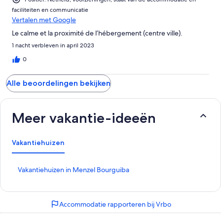
faciliteiten en communicatie
Vertalen met Google
Le calme et la proximité de l’hébergement (centre ville).
1 nacht verbleven in april 2023
0
Alle beoordelingen bekijken
Meer vakantie-ideeën
Vakantiehuizen
L
Vakantiehuizen in Menzel Bourguiba
i
n
k
Accommodatie rapporteren bij Vrbo
o
p