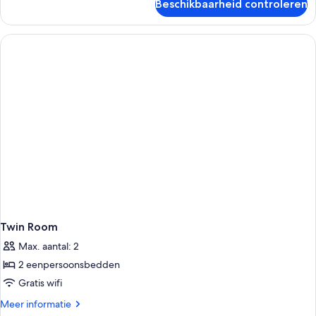
Beschikbaarheid controleren
Quadruple
Room
Twin Room
Max. aantal: 2
2 eenpersoonsbedden
Gratis wifi
Meer
Meer informatie
details