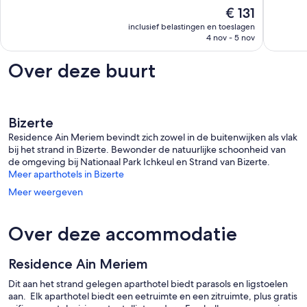
10,
De
grotto
€ 131
beoorde
Uitzonderlijk,
prijs
beach
2
inclusief belastingen en toeslagen
is
and
4 nov - 5 nov
beoordelingen
€ 131
forest&#x1f333;
Bizerte
Over deze buurt
Bizerte
Residence Ain Meriem bevindt zich zowel in de buitenwijken als vlak
bij het strand in Bizerte. Bewonder de natuurlijke schoonheid van
de omgeving bij Nationaal Park Ichkeul en Strand van Bizerte.
Meer aparthotels in Bizerte
Meer weergeven
Over deze accommodatie
Residence Ain Meriem
Dit aan het strand gelegen aparthotel biedt parasols en ligstoelen
aan. Elk aparthotel biedt een eetruimte en een zitruimte, plus gratis