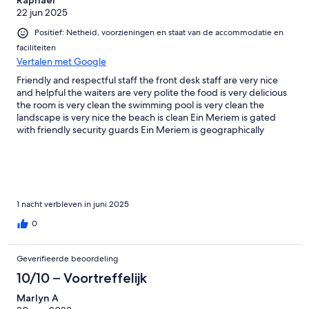
Raphael
22 jun 2025
Positief: Netheid, voorzieningen en staat van de accommodatie en
faciliteiten
Vertalen met Google
Friendly and respectful staff the front desk staff are very nice
and helpful the waiters are very polite the food is very delicious
the room is very clean the swimming pool is very clean the
landscape is very nice the beach is clean Ein Meriem is gated
with friendly security guards Ein Meriem is geographically
located in very unique location with excellent sea views the sea
breeze is very relaxing
1 nacht verbleven in juni 2025
0
Geverifieerde beoordeling
10/10 – Voortreffelijk
Marlyn A