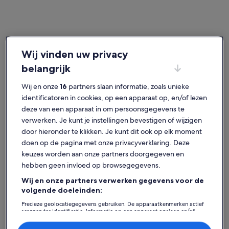
Beieren
Boerderijen in Opper-Beieren
Wij vinden uw privacy
Populaire steden in Opper-Beieren
belangrijk
München (en omgeving)
Garmisch-
Wij en onze
16
partners slaan informatie, zoals unieke
identificatoren in cookies, op een apparaat op, en/of lezen
deze van een apparaat in om persoonsgegevens te
verwerken. Je kunt je instellingen bevestigen of wijzigen
door hieronder te klikken. Je kunt dit ook op elk moment
doen op de pagina met onze privacyverklaring. Deze
keuzes worden aan onze partners doorgegeven en
hebben geen invloed op browsegegevens.
Wij en onze partners verwerken gegevens voor de
München (en omgeving)
Garmisch-
München (en omgeving)
Garmisch-
volgende doeleinden:
Vind je perfecte verblijf -
Precieze geolocatiegegevens gebruiken. De apparaatkenmerken actief
scannen ter identificatie. Informatie op een apparaat opslaan en/of
Opper-Beieren
openen. Gepersonaliseerde advertenties en content, advertentie- en
contentmetingen, doelgroepenonderzoek en ontwikkeling van