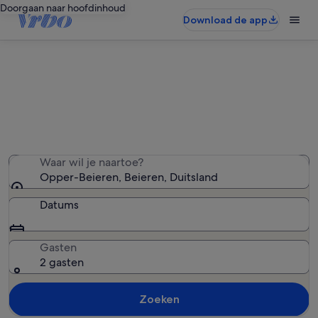
Doorgaan naar hoofdinhoud
Download de app
Opper-Beieren boerderijen
We hebben 143 boerderijen gevonden. Voer je datums
in om de beschikbaarheid te zien
Waar wil je naartoe?
Opper-Beieren, Beieren, Duitsland
Datums
Gasten
2 gasten
Zoeken