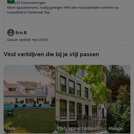
10 op 10
227 beoordelingen
(227
Mooi appartement, rustig gelegen Wel alle noodzakelijke winkels op
beoordelingen)
loopafstand Helemaal Top
Eric B.
Datum verblijf: feb 2020
Vind verblijven die bij je stijl passen
Zoeken naar huizen
Zoeken naar flats/appartementen
Huisjes zoek
Huis
Flat/appartement
Huisje