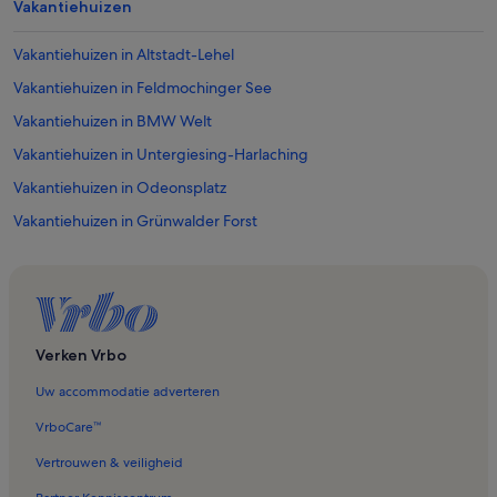
Vakantiehuizen
Vakantiehuizen in Altstadt-Lehel
Vakantiehuizen in Feldmochinger See
Vakantiehuizen in BMW Welt
Vakantiehuizen in Untergiesing-Harlaching
Vakantiehuizen in Odeonsplatz
Vakantiehuizen in Grünwalder Forst
Vakantiehuizen in Kleinhesselohe
Vakantiehuizen in Brouwerij Spaten
Vakantiehuizen in Feldmoching - Hasenbergl
Vakantiehuizen in Nymphenburg Palace
Verken Vrbo
Vakantiehuizen in Surfspot Eisbach
Uw accommodatie adverteren
Vakantiehuizen in Neuperlach
VrboCare™
Vakantiehuizen in Laim
Vertrouwen & veiligheid
Vakantiehuizen in Schwabing-Ost