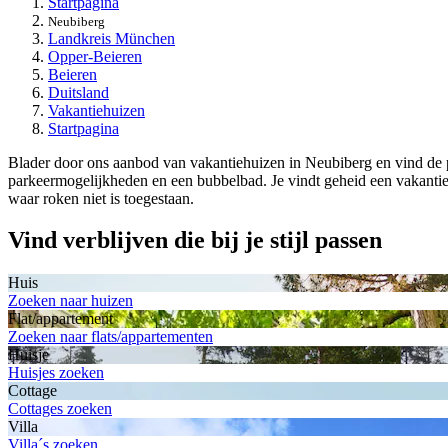
Startpagina
Neubiberg
Landkreis München
Opper-Beieren
Beieren
Duitsland
Vakantiehuizen
Startpagina
Blader door ons aanbod van vakantiehuizen in Neubiberg en vind de per
parkeermogelijkheden en een bubbelbad. Je vindt geheid een vakantie
waar roken niet is toegestaan.
Vind verblijven die bij je stijl passen
Huis
Zoeken naar huizen
Flat/appartement
Zoeken naar flats/appartementen
Huisje
Huisjes zoeken
Cottage
Cottages zoeken
Villa
Villa´s zoeken