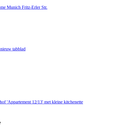
e Munich Fritz-Erler Str.
 nieuw tabblad
of 'Appartement 12/13' met kleine kitchenette
e