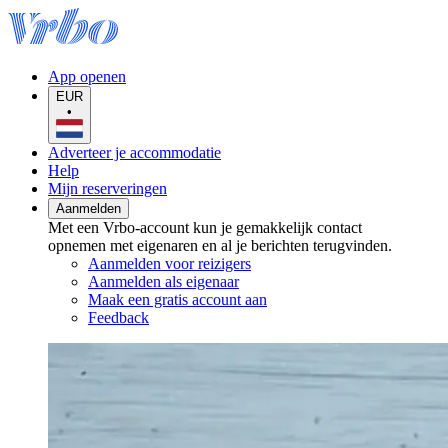
App openen
EUR
•
Adverteer je accommodatie
Help
Mijn reserveringen
Aanmelden
Met een Vrbo-account kun je gemakkelijk contact
opnemen met eigenaren en al je berichten terugvinden.
Aanmelden voor reizigers
Aanmelden als eigenaar
Maak een gratis account aan
Feedback