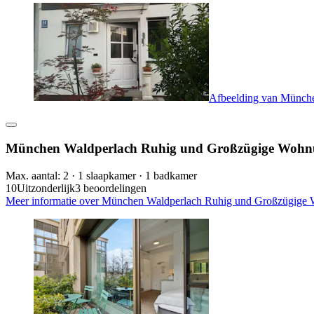
Afbeelding van Münch
München Waldperlach Ruhig und Großzügige Woh
Max. aantal: 2 · 1 slaapkamer · 1 badkamer
10
Uitzonderlijk
3 beoordelingen
Meer informatie over München Waldperlach Ruhig und Großzügige W