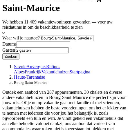
Saint-Maurice
We hebben 11.409 vakantiewoningen gevonden — voer uw
reisdatums in om de beschikbaarheid te zien
Waar wil je naartoe?
Datums
Gasten
Zoeken
Savoie
Auvergne-Rhône-
Alpes
Frankrijk
Vakantiehuizen
Startpagina
Haute-Tarentaise
Bourg-Saint-Maurice
Ontdek een aanbod van 287 appartementen, 30 chalets en diverse
andere vakantiehuizen in Bourg-Saint-Maurice die perfect zijn voor
jouw reis. Of je nu op vakantie gaat met familie of met vrienden,
vakantiehuizen hebben de beste voorzieningen om het er lekker van
te nemen met iedereen die voor jou het belangrijk is, zoals
bijvoorbeeld een tuin en wifi. Je vindt geheid een vakantiehuis dat
aan elke behoefte voldoet dankzij ons aanbod dat varieert van
accommodaties waar roken niet is toegestaan tot plekken met