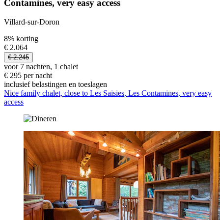
Contamines, very easy access
Villard-sur-Doron
8% korting
€ 2.064
€ 2.245
voor 7 nachten, 1 chalet
€ 295 per nacht
inclusief belastingen en toeslagen
Nice family chalet, close to Les Saisies, Les Contamines, very easy
access