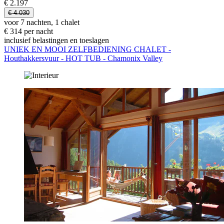
€ 2.197
€ 4.030
voor 7 nachten, 1 chalet
€ 314 per nacht
inclusief belastingen en toeslagen
UNIEK EN MOOI ZELFBEDIENING CHALET -
Houthakkersvuur - HOT TUB - Chamonix Valley