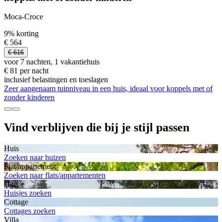
Moca-Croce
9% korting
€ 564
€ 616
voor 7 nachten, 1 vakantiehuis
€ 81 per nacht
inclusief belastingen en toeslagen
Zeer aangenaam tuinniveau in een huis, ideaal voor koppels met of
zonder kinderen
Vind verblijven die bij je stijl passen
Huis
Zoeken naar huizen
Flat/appartement
Zoeken naar flats/appartementen
Huisje
Huisjes zoeken
Cottage
Cottages zoeken
Villa