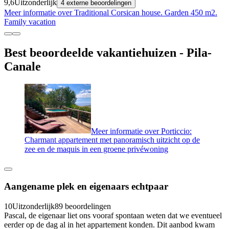
9,6
Uitzonderlijk
4 externe beoordelingen
Meer informatie over Traditional Corsican house. Garden 450 m2.
Family vacation
Best beoordeelde vakantiehuizen - Pila-
Canale
Meer informatie over Porticcio:
Charmant appartement met panoramisch uitzicht op de
zee en de maquis in een groene privéwoning
Aangename plek en eigenaars echtpaar
10
Uitzonderlijk
89 beoordelingen
Pascal, de eigenaar liet ons vooraf spontaan weten dat we eventueel
eerder op de dag al in het appartement konden. Dit aanbod kwam