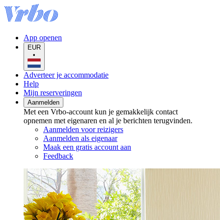
App openen
EUR
•
Adverteer je accommodatie
Help
Mijn reserveringen
Aanmelden
Met een Vrbo-account kun je gemakkelijk contact
opnemen met eigenaren en al je berichten terugvinden.
Aanmelden voor reizigers
Aanmelden als eigenaar
Maak een gratis account aan
Feedback