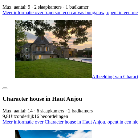
Max. aantal: 5 · 2 slaapkamers · 1 badkamer
Meer informatie over 5-person eco canvas bungalow, opent in een ni
Afbeelding van Charact
Character house in Haut Anjou
Max. aantal: 14 · 6 slaapkamers · 2 badkamers
9,8
Uitzonderlijk
16 beoordelingen
Meer informatie over Character house in Haut Anjou, opent in een ni