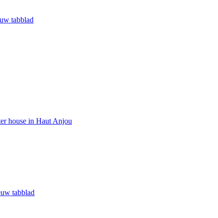
euw tabblad
er house in Haut Anjou
euw tabblad