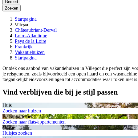
Gereed
Zoeken
Startpagina
Villepot
Châteaubriant-Derval
Loire-Atlantique
Pays de la Loire
Frankrijk
Vakantiehuizen
Startpagina
Ontdek ons aanbod van vakantiehuizen in Villepot die perfect zijn voo
je reisgenoten, zoals bijvoorbeeld een open haard en een wasmachine 
toegankelijkheidsvoorzieningen tot accommodaties waar roken niet is 
Vind verblijven die bij je stijl passen
Huis
Zoeken naar huizen
Flat/appartement
Zoeken naar flats/appartementen
Huisje
Huisjes zoeken