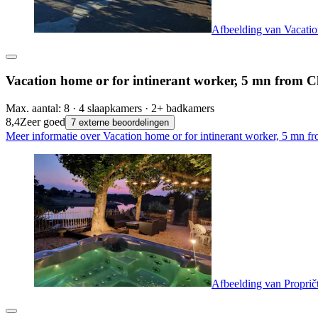
Afbeelding van Vacatio
Vacation home or for intinerant worker, 5 mn from 
Max. aantal: 8 · 4 slaapkamers · 2+ badkamers
8,4
Zeer goed
7 externe beoordelingen
Meer informatie over Vacation home or for intinerant worker, 5 mn f
Afbeelding van Propričt