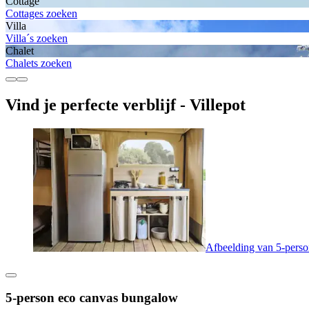
Cottage
Cottages zoeken
Villa
Villa´s zoeken
Chalet
Chalets zoeken
Vind je perfecte verblijf - Villepot
Afbeelding van 5-pers
5-person eco canvas bungalow